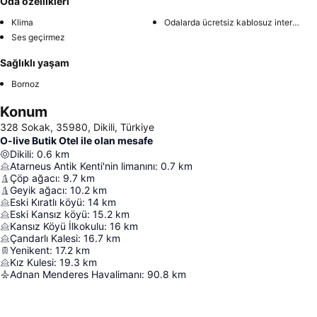
Oda özellikleri
Klima
Odalarda ücretsiz kablosuz internet
Ses geçirmez
Sağlıklı yaşam
Bornoz
Konum
328 Sokak, 35980, Dikili, Türkiye
O-live Butik Otel ile olan mesafe
Dikili
:
0.6
km
Atarneus Antik Kenti'nin limanını
:
0.7
km
Çöp ağacı
:
9.7
km
Geyik ağacı
:
10.2
km
Eski Kıratlı köyü
:
14
km
Eski Kansız köyü
:
15.2
km
Kansız Köyü İlkokulu
:
16
km
Çandarlı Kalesi
:
16.7
km
Yenikent
:
17.2
km
Kız Kulesi
:
19.3
km
Adnan Menderes Havalimanı
:
90.8
km