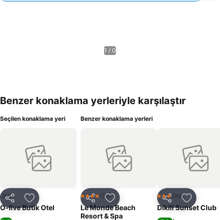
1 / 0
Benzer konaklama yerleriyle karşılaştır
Seçilen konaklama yeri
Benzer konaklama yerleri
Otel
Otel
Otel
4 Yıldız
3 Yıldız
Paylaş
Favorilerime ekle
Paylaş
Favorilerime ekle
Paylaş
Favoriler
O-live Butik Otel
Le Monde Beach
Dikili Sunset Club
Resort & Spa