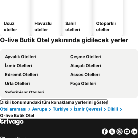
Ucuz
Havuzlu
Sahil
Otoparklı
oteller
oteller
otelleri
oteller
O-live Butik Otel yakınında gidilecek yerler
Ayvalık Otelleri
Çeşme Otelleri
İzmir Otelleri
Alaçatı Otelleri
Edremit Otelleri
Assos Otelleri
Urla Otelleri
Foça Otelleri
Seferihisar Otelleri
Dikili konumundaki tüm konaklama yerlerini göster
Otel araması
Avrupa
Türkiye
İzmir Çevresi
Dikili
O-live Butik Otel
Facebook
Twitter
Insta
Yo