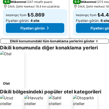
9,0
9,0
Mükemmel
(
247 misafir puanı
)
Mükemmel
(
272 misa
Dikili, Şehir merkezi 16.4 km uzaklıkta
Dikili, Şehir merkezi 1
₺5.869
₺4.
başlangıç fiyatı
başlangıç fiyatı
Fiyatları görün:
4 site
Fiyatları görün:
6 sit
Fiyatları görün
Fiyatları g
Dikili konumundaki tüm konaklama yerlerini göster
Dikili konumunda diğer konaklama yerleri
Otel
Dikili bölgesindeki popüler otel kategorileri