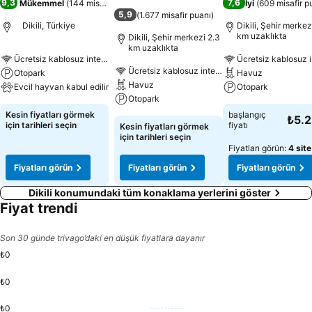
9,3
7,6
Mükemmel
(
144 misafir puanı
)
İyi
(
609 misafir p
5,9
(
1.677 misafir puanı
)
Dikili, Türkiye
Dikili, Şehir merkez
km uzaklıkta
Dikili, Şehir merkezi 2.3
km uzaklıkta
Ücretsiz kablosuz internet
Ücretsiz kablosuz i
Ücretsiz kablosuz internet
Otopark
Havuz
Havuz
Evcil hayvan kabul edilir
Otopark
Otopark
Kesin fiyatları görmek
başlangıç
₺5.
için tarihleri seçin
fiyatı
Kesin fiyatları görmek
için tarihleri seçin
Fiyatları görün:
4 site
Fiyatları görün
Fiyatları görün
Fiyatları görün
Dikili konumundaki tüm konaklama yerlerini göster
Fiyat trendi
Son 30 günde trivago’daki en düşük fiyatlara dayanır
₺0
₺0
₺0