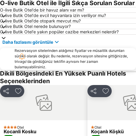
O-live Butik Otel ile İlgili Sıkça Sorulan Sorular
Artur Güvercin Koyu
Dikili Belediye Plajı
O-live Butik Otel'de bir havuz alanı var mı?
O-live Butik Otel'de evcil hayvanlara izin veriliyor mu?
Mytilene International Airport ''Odysseas Elytis''
Şeytan Sofrası
O-live Butik Otel'de otopark mevcut mu?
Dikili Limanı
Karakum Halk Plajı
O-live Butik Otel nerede bulunuyor?
O-live Butik Otel'e yakın popüler cazibe merkezleri nelerdir?
Castle of Mytilini
Artur Gemiyatağı Koyu
Daha fazlasını görüntüle
Artur Martı Koyu
Tsamakia Beach
Rezervasyon sitelerinden aldığımız fiyatlar ve müsaitlik durumları
Kayra Plajı
Rock Tatili Festival
sürekli olarak değişir. Bu nedenle, rezervasyon sitesine gittiğinizde,
Agios Isidoros
Agiassos
trivago'da gördüğünüz teklifin aynısını her zaman
bulamayabilirsiniz.
Pergamum
Kanoni
Dikili Bölgesindeki En Yüksek Puanlı Hotels
Gera's Olive Grove
Mistegna Feast
Seçeneklerinden
Valide Djami
Traditional Settlement of Panaghiouda
Paylaş
Favorilerime ekle
Paylaş
Favorilerime 
Traditional Settlement of Moria
Ancient Theatre
Agios Ioannis Therapontas
Saint Raphael Monastery
Otel
Otel
4 Yıldız
1 Yıldız
Kocanli Kosku
Koçanlı Köşkü