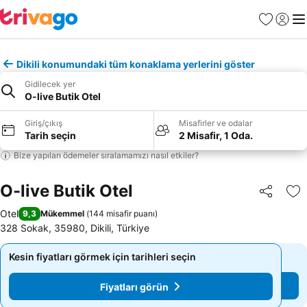
Favoriler
Giriş y
Me
Dikili konumundaki tüm konaklama yerlerini göster
Gidilecek yer
O-live Butik Otel
Giriş/çıkış
Misafirler ve odalar
Tarih seçin
2 Misafir, 1 Oda.
Bize yapılan ödemeler sıralamamızı nasıl etkiler?
O-live Butik Otel
Paylaş
Fa
Otel
9,3
Mükemmel
(
144 misafir puanı
)
328 Sokak, 35980, Dikili, Türkiye
Kesin fiyatları görmek için tarihleri seçin
Kesin fiyatları görmek için tarihleri seçin
Fiyatları görün
Fiyatları görün