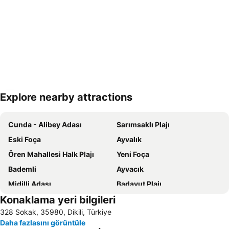
Explore nearby attractions
Haritayı genişlet
Cunda - Alibey Adası
Sarımsaklı Plajı
Eski Foça
Ayvalık
Ören Mahallesi Halk Plajı
Yeni Foça
Bademli
Ayvacık
Midilli Adası
Badavut Plajı
Konaklama yeri bilgileri
Çandarlı Kale Önü Plajı
Yeni Foça Halk Plajı
328 Sokak, 35980, Dikili, Türkiye
Ayvalık Belediye Plajı
Öğretmenler Mahallesi Halk Plaji
Daha fazlasını görüntüle
Denizköy
Setur Ayvalık Marina