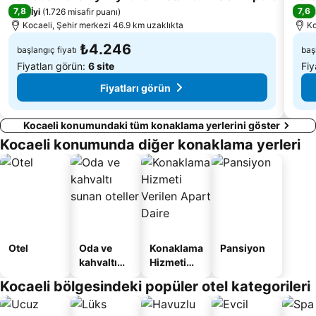
7,8
7,6
İyi
(
1.726 misafir puanı
)
Kocaeli, Şehir merkezi 46.9 km uzaklıkta
Ko
₺4.246
başlangıç fiyatı
baş
Fiyatları görün:
6 site
Fiy
Fiyatları görün
Kocaeli konumundaki tüm konaklama yerlerini göster
Kocaeli konumunda diğer konaklama yerleri
Otel
Oda ve
Konaklama
Pansiyon
kahvaltı
Hizmeti
sunan
Verilen
Kocaeli bölgesindeki popüler otel kategorileri
oteller
Apart
Daire