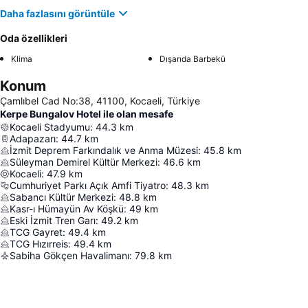
Daha fazlasını görüntüle
Oda özellikleri
Klima
Dışarıda Barbekü
Konum
Çamlıbel Cad No:38, 41100, Kocaeli, Türkiye
Kerpe Bungalov Hotel ile olan mesafe
Kocaeli Stadyumu
:
44.3
km
Adapazarı
:
44.7
km
İzmit Deprem Farkındalık ve Anma Müzesi
:
45.8
km
Süleyman Demirel Kültür Merkezi
:
46.6
km
Kocaeli
:
47.9
km
Cumhuriyet Parkı Açık Amfi Tiyatro
:
48.3
km
Sabancı Kültür Merkezi
:
48.8
km
Kasr-ı Hümayün Av Köşkü
:
49
km
Eski İzmit Tren Garı
:
49.2
km
TCG Gayret
:
49.4
km
TCG Hızırreis
:
49.4
km
Sabiha Gökçen Havalimanı
:
79.8
km