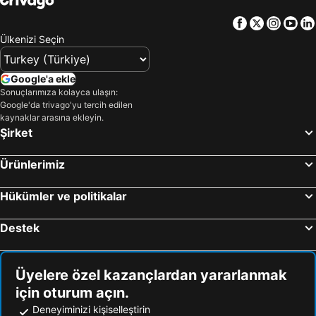
Facebook
Twitter
Insta
Yo
Ülkenizi Seçin
Google'a ekle
Sonuçlarımıza kolayca ulaşın:
Google'da trivago'yu tercih edilen
kaynaklar arasına ekleyin.
Şirket
Ürünlerimiz
Hükümler ve politikalar
Destek
Üyelere özel kazançlardan yararlanmak
için oturum açın.
Deneyiminizi kişiselleştirin