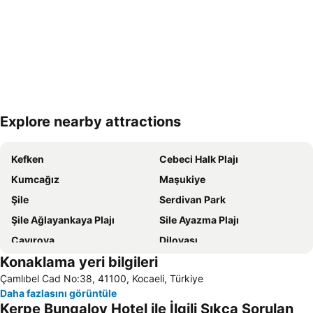
Explore nearby attractions
Haritayı genişlet
Kefken
Cebeci Halk Plajı
Kumcağız
Maşukiye
Şile
Serdivan Park
Şile Ağlayankaya Plajı
Sile Ayazma Plajı
Çayırova
Dilovası
Konaklama yeri bilgileri
Kartepe
İzmit Otobüs Terminali
Çamlıbel Cad No:38, 41100, Kocaeli, Türkiye
Sakarya Otobüs Terminali
Çark Сaddesi
Daha fazlasını görüntüle
Aqua Park
İzmit Tren Garı
Kerpe Bungalov Hotel ile İlgili Sıkça Sorulan