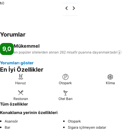
₺0
Yorumlar
Mükemmel
9,0
en popüler sitelerden alınan 262 misafir puanına
dayanmaktadır
Yorumları göster
En İyi Özellikler
Havuz
Otopark
Klima
Restoran
Otel Barı
Tüm özellikler
Konaklama yerinin özellikleri
Asansör
Otopark
Bar
Sigara içilmeyen odalar