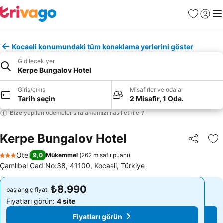
Favoriler
Giriş y
Me
Kocaeli konumundaki tüm konaklama yerlerini göster
Gidilecek yer
Kerpe Bungalov Hotel
Giriş/çıkış
Misafirler ve odalar
Tarih seçin
2 Misafir, 1 Oda.
Bize yapılan ödemeler sıralamamızı nasıl etkiler?
Kerpe Bungalov Hotel
Paylaş
Fa
Otel
9,0
Mükemmel
(
262 misafir puanı
)
3 Yıldız
Çamlıbel Cad No:38, 41100, Kocaeli, Türkiye
₺8.990
₺8.990
başlangıç fiyatı
başlangıç fiyatı
Fiyatları görün:
4 site
Fiyatları görün:
4 site
Fiyatları görün
Fiyatları görün