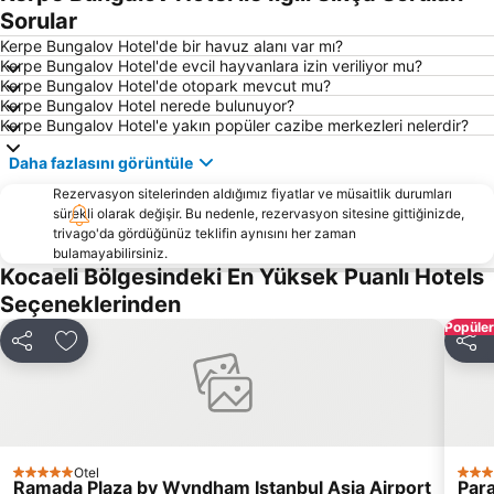
Adapazarı Tren Garı
Kaynarca
Sorular
İstanbuldere Alabalık Evi
Fethiye Caddesi
Kerpe Bungalov Hotel'de bir havuz alanı var mı?
Kerpe Bungalov Hotel'de evcil hayvanlara izin veriliyor mu?
Natürköy
Büyükderbent Tren Garı
Kerpe Bungalov Hotel'de otopark mevcut mu?
Kerpe Bungalov Hotel nerede bulunuyor?
Kocaeli Fuarı
Kocaeli Cengiz Topel Havalimanı
Kerpe Bungalov Hotel'e yakın popüler cazibe merkezleri nelerdir?
Ali Fuat Paşa Tren Garı
Eker Lokantası
Daha fazlasını görüntüle
Regional Cultures Fair
Rezervasyon sitelerinden aldığımız fiyatlar ve müsaitlik durumları
sürekli olarak değişir. Bu nedenle, rezervasyon sitesine gittiğinizde,
trivago'da gördüğünüz teklifin aynısını her zaman
bulamayabilirsiniz.
Kocaeli Bölgesindeki En Yüksek Puanlı Hotels
Seçeneklerinden
Popüler
Paylaş
Favorilerime ekle
Payla
Otel
5 Yıldız
4 Yıl
Ramada Plaza by Wyndham Istanbul Asia Airport
Para