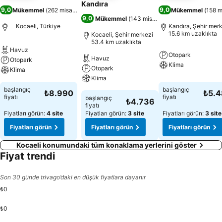
Kandıra
9,0
9,0
Mükemmel
(
262 misafir puanı
)
Mükemmel
(
158 m
9,0
Mükemmel
(
143 misafir puanı
)
Kocaeli, Türkiye
Kandıra, Şehir mer
15.6 km uzaklıkta
Kocaeli, Şehir merkezi
53.4 km uzaklıkta
Havuz
Otopark
Havuz
Otopark
Klima
Otopark
Klima
Klima
başlangıç
başlangıç
₺8.990
₺5.
fiyatı
fiyatı
başlangıç
₺4.736
fiyatı
Fiyatları görün:
4 site
Fiyatları görün:
3 site
Fiyatları görün:
3 site
Fiyatları görün
Fiyatları görün
Fiyatları görün
Kocaeli konumundaki tüm konaklama yerlerini göster
Fiyat trendi
Son 30 günde trivago’daki en düşük fiyatlara dayanır
₺0
₺0