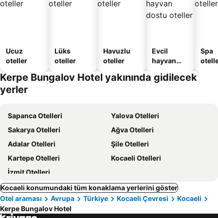
Ucuz
Lüks
Havuzlu
Evcil
Spa
oteller
oteller
oteller
hayvan
otelle
dostu
Kerpe Bungalov Hotel yakınında gidilecek
oteller
yerler
Sapanca Otelleri
Yalova Otelleri
Sakarya Otelleri
Ağva Otelleri
Adalar Otelleri
Şile Otelleri
Kartepe Otelleri
Kocaeli Otelleri
İzmit Otelleri
Kocaeli konumundaki tüm konaklama yerlerini göster
Otel araması
Avrupa
Türkiye
Kocaeli Çevresi
Kocaeli
Kerpe Bungalov Hotel