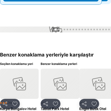
1 / 54
Benzer konaklama yerleriyle karşılaştır
Seçilen konaklama yeri
Benzer konaklama yerleri
Otel
Otel
Otel
3 Yıldız
Paylaş
Favorilerime ekle
Paylaş
Favorilerime ekle
Paylaş
Favoriler
Kerpe Bungalov Hotel
Tabiat Park Hotel
Engin Butik Otel