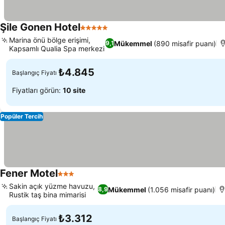
Şile Gonen Hotel
5 Yıldız
Fiyatları görün
Marina önü bölge erişimi,
Mükemmel
(890 misafir puanı)
9,1
Kapsamlı Qualia Spa merkezi
Fiyatları görün
₺4.845
Başlangıç Fiyatı
Fiyatları görün:
10 site
Popüler Tercih
Fener Motel
3 Yıldız
Fiyatları görün
Sakin açık yüzme havuzu,
Mükemmel
(1.056 misafir puanı)
8,9
Rustik taş bina mimarisi
Fiyatları görün
₺3.312
Başlangıç Fiyatı