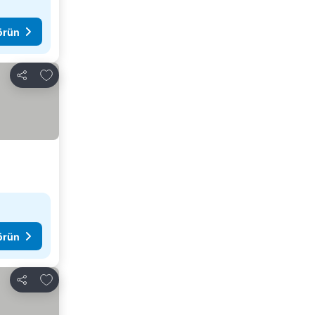
görün
Favorilerime ekle
Paylaş
görün
Favorilerime ekle
Paylaş