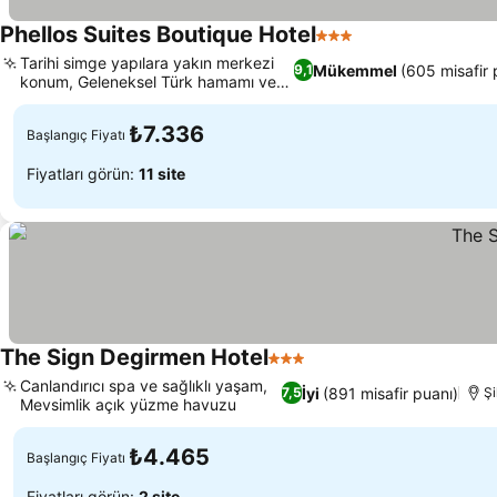
Phellos Suites Boutique Hotel
3 Yıldız
Fiyatları görün
Tarihi simge yapılara yakın merkezi
Mükemmel
(605 misafir 
9,1
konum, Geleneksel Türk hamamı ve
Fiyatları görün
sauna
₺7.336
Başlangıç Fiyatı
Fiyatları görün:
11 site
The Sign Degirmen Hotel
3 Yıldız
Fiyatları görün
Canlandırıcı spa ve sağlıklı yaşam,
İyi
(891 misafir puanı)
7,5
Şi
Mevsimlik açık yüzme havuzu
Fiyatları görün
₺4.465
Başlangıç Fiyatı
Fiyatları görün:
2 site