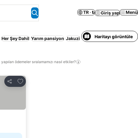
TR · ₺
Menü
Giriş yap
Haritayı görüntüle
Her Şey Dahil
Yarım pansiyon
Jakuzi
Tatil Köyü
 yapılan ödemeler sıralamamızı nasıl etkiler?
Favorilerime ekle
Paylaş