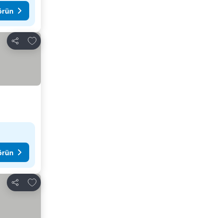
görün
Favorilerime ekle
Paylaş
görün
Favorilerime ekle
Paylaş