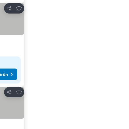
Favorilerime ekle
Paylaş
görün
Favorilerime ekle
Paylaş