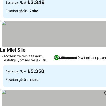
₺3.349
Başlangıç Fiyatı
Fiyatları görün:
7 site
La Miel Sile
Fiyatları görün
Modern ve temiz tasarım
Mükemmel
(404 misafir puanı
9,5
estetiği, Şömineli ve jakuzili
Fiyatları görün
King Süit
₺5.358
Başlangıç Fiyatı
Fiyatları görün:
6 site