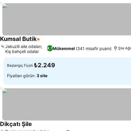
Kumsal Butik
1 Yıldız
Fiyatları görün
Jakuzili aile odaları,
Mükemmel
(341 misafir puanı)
8,7
Şile Ağ
Kış bahçeli odalar
Fiyatları görün
₺2.249
Başlangıç Fiyatı
Fiyatları görün:
3 site
Dikçatı Şile
Fiyatları görün