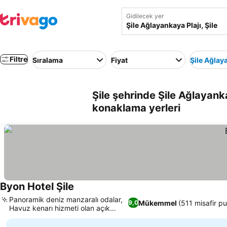
Gidilecek yer
Filtre
Sıralama
Fiyat
Şile Ağlay
Şile şehrinde Şile Ağlayanka
konaklama yerleri
Byon Hotel Şile
Fiyatları görün
Panoramik deniz manzaralı odalar,
Mükemmel
(511 misafir pu
9,0
Havuz kenarı hizmeti olan açık
Fiyatları görün
havuz