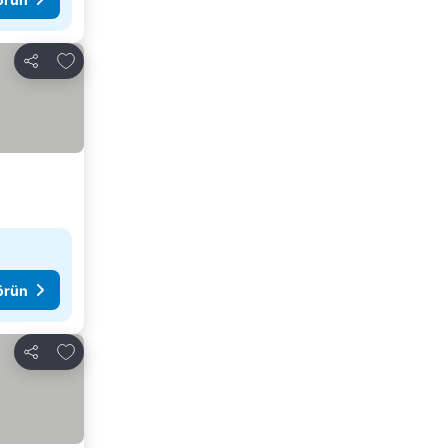
Favorilerime ekle
Paylaş
görün
Favorilerime ekle
Paylaş