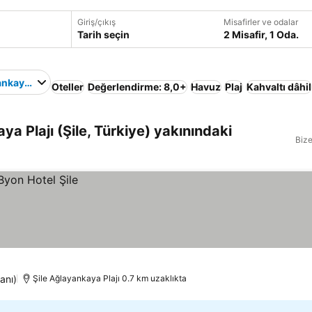
Giriş/çıkış
Misafirler ve odalar
Tarih seçin
2 Misafir, 1 Oda.
ankaya Plajı
Oteller
Değerlendirme: 8,0+
Havuz
Plaj
Kahvaltı dâhil
ya Plajı (Şile, Türkiye) yakınındaki
Bize
anı)
Şile Ağlayankaya Plajı 0.7 km uzaklıkta