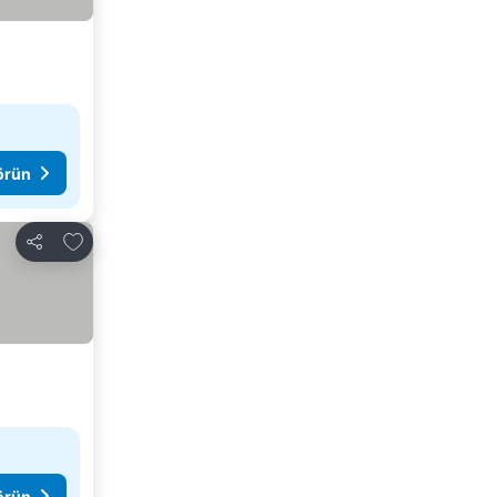
görün
Favorilerime ekle
Paylaş
görün