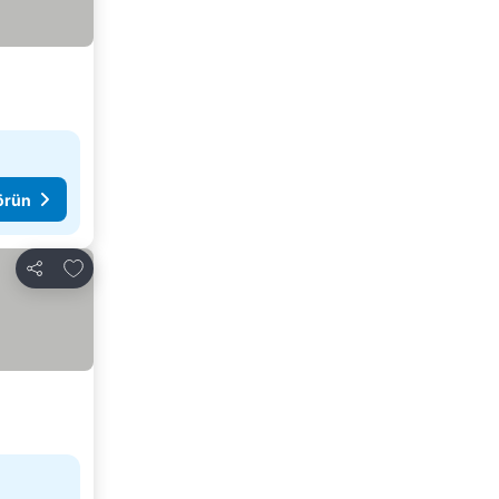
görün
Favorilerime ekle
Paylaş