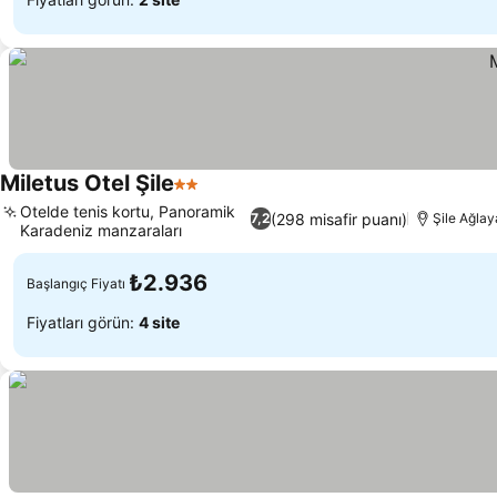
Miletus Otel Şile
2 Yıldız
Fiyatları görün
Otelde tenis kortu, Panoramik
(298 misafir puanı)
7,2
Şile Ağlay
Karadeniz manzaraları
Fiyatları görün
₺2.936
Başlangıç Fiyatı
Fiyatları görün:
4 site