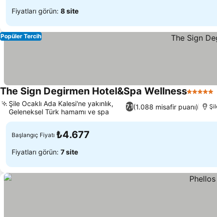
Fiyatları görün:
8 site
Popüler Tercih
The Sign Degirmen Hotel&Spa Wellness
5 Yıldız
Şile Ocaklı Ada Kalesi'ne yakınlık,
(1.088 misafir puanı)
7,1
Şi
Geleneksel Türk hamamı ve spa
Fiyatları görün
₺4.677
Başlangıç Fiyatı
Fiyatları görün:
7 site