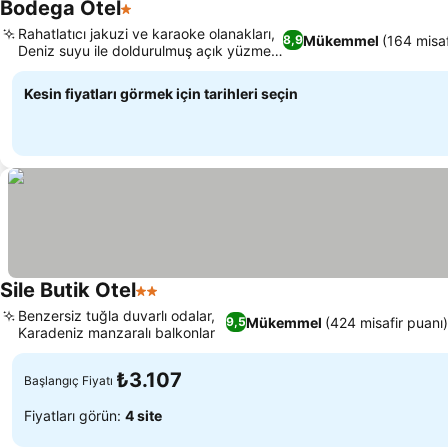
Bodega Otel
1 Yıldız
Fiyatları görün
Rahatlatıcı jakuzi ve karaoke olanakları,
Mükemmel
(164 misaf
8,9
Deniz suyu ile doldurulmuş açık yüzme
Fiyatları görün
havuzu
Kesin fiyatları görmek için tarihleri seçin
Sile Butik Otel
2 Yıldız
Fiyatları görün
Benzersiz tuğla duvarlı odalar,
Mükemmel
(424 misafir puanı)
9,5
Karadeniz manzaralı balkonlar
Fiyatları görün
₺3.107
Başlangıç Fiyatı
Fiyatları görün:
4 site