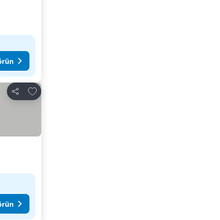
görün
Favorilerime ekle
Paylaş
görün