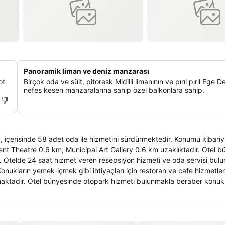
Panoramik liman ve deniz manzarası
ot
Birçok oda ve süit, pitoresk Midilli limanının ve pırıl pırıl Ege De
nefes kesen manzaralarına sahip özel balkonlara sahip.
p, içerisinde 58 adet oda ile hizmetini sürdürmektedir. Konumu itibariy
nt Theatre 0.6 km, Μunicipal Αrt Gallery 0.6 km uzaklıktadır. Otel 
ur. Otelde 24 saat hizmet veren resepsiyon hizmeti ve oda servisi bul
kların yemek-içmek gibi ihtiyaçları için restoran ve cafe hizmetleri
ılamaktadır. Otel bünyesinde otopark hizmeti bulunmakla beraber konuk
 veya toplu kullanım alanlarını tercih etmesi mümkündür. Otele istek üze
ur. Otel içerisinde ve odalarda güvenlik kasaları mevcuttur. Otel odal
r. Ayrıca duşlu banyo ve saç kurutma makinesi bulunmaktadır.