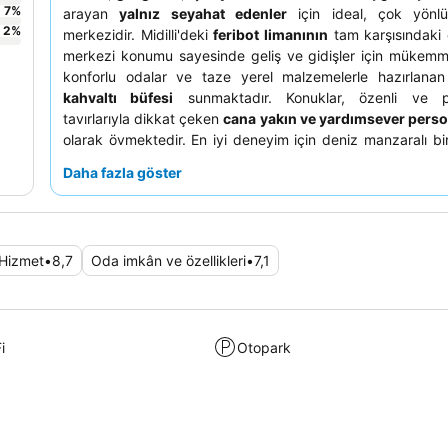
7
%
arayan
yalnız seyahat edenler
için ideal, çok yönlü
2
%
merkezidir. Midilli'deki
feribot limanının
tam karşısındaki
merkezi konumu sayesinde geliş ve gidişler için mükemme
konforlu odalar ve taze yerel malzemelerle hazırlanan 
kahvaltı büfesi
sunmaktadır. Konuklar, özenli ve p
tavırlarıyla dikkat çeken
cana yakın ve yardımsever perso
olarak övmektedir. En iyi deneyim için deniz manzaralı bi
etmeyi düşünebilirsiniz.
Daha fazla göster
Hizmet
•
8,7
Oda imkân ve özellikleri
•
7,1
i
Otopark