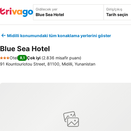
Gidilecek yer
Giriş/çıkış
Tarih seçin
Midilli konumundaki tüm konaklama yerlerini göster
Blue Sea Hotel
Otel
Çok iyi
(
2.836 misafir puanı
)
8,1
3 Yıldız
91 Kountouriotou Street, 81100, Midilli, Yunanistan