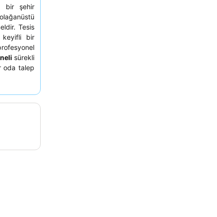
 bir şehir
 olağanüstü
ldir. Tesis
keyifli bir
rofesyonel
neli
sürekli
r oda talep