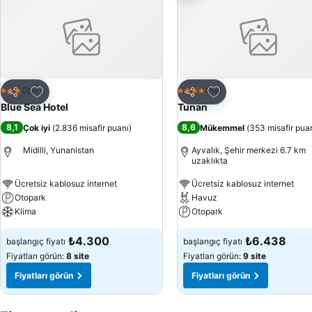
Favorilerime ekle
Favorilerime ekle
Otel
Otel
3 Yıldız
4 Yıldız
Paylaş
Paylaş
Blue Sea Hotel
Tunan
8,1
8,6
Çok iyi
(
2.836 misafir puanı
)
Mükemmel
(
353 misafir pua
Midilli, Yunanistan
Ayvalık, Şehir merkezi 6.7 km
uzaklıkta
Ücretsiz kablosuz internet
Ücretsiz kablosuz internet
Otopark
Havuz
Klima
Otopark
₺4.300
₺6.438
başlangıç fiyatı
başlangıç fiyatı
Fiyatları görün:
8 site
Fiyatları görün:
9 site
Fiyatları görün
Fiyatları görün