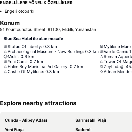
ENGELLİLERE YÖNELİK ÖZELLİKLER
Engelli otoparkı
Konum
91 Kountouriotou Street, 81100, Midilli, Yunanistan
Blue Sea Hotel ile olan mesafe
Statue Of Liberty
:
0.3
km
Mytilene Muni
Archaeological Museum - New Building
:
0.3
km
Valide Camii
:
1
Midilli
:
0.6
km
Roman Aqued
Yeni Camii
:
0.7
km
Tower Of Magn
Halim Bey Municipal Art Gallery
:
0.7
km
Zeytindağ
:
45.
Castle Of Mytilene
:
0.8
km
Adnan Mender
Explore nearby attractions
Cunda - Alibey Adası
Sarımsaklı Plajı
Yeni Foça
Bademli