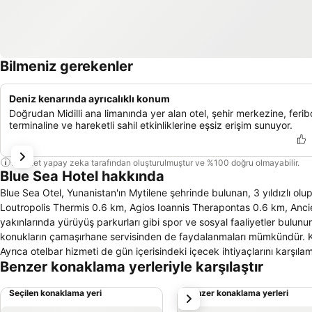
Bilmeniz gerekenler
Deniz kenarında ayrıcalıklı konum
Doğrudan Midilli ana limanında yer alan otel, şehir merkezine, ferib
terminaline ve hareketli sahil etkinliklerine eşsiz erişim sunuyor.
Bu özet yapay zeka tarafından oluşturulmuştur ve %100 doğru olmayabilir.
Blue Sea Hotel hakkında
Blue Sea Otel, Yunanistan'ın Mytilene şehrinde bulunan, 3 yıldızlı olu
Loutropolis Thermis 0.6 km, Agios Ioannis Therapontas 0.6 km, Αncie
yakınlarında yürüyüş parkurları gibi spor ve sosyal faaliyetler bulun
konukların çamaşırhane servisinden de faydalanmaları mümkündür. Konu
Ayrıca otelbar hizmeti de gün içerisindeki içecek ihtiyaçlarını karş
Benzer konaklama yerleriyle karşılaştır
kiralama imkanları vardır. Konukların internet kullanımı için odalarını
hayvan alınabilir. Otel bünyesinde bir de minimarket/tekelbayii bulun
Seçilen konaklama yeri
Benzer konaklama yerleri
sonraki
televizyon, telefon gibi donanımların dışında bir oturma grubu vardı