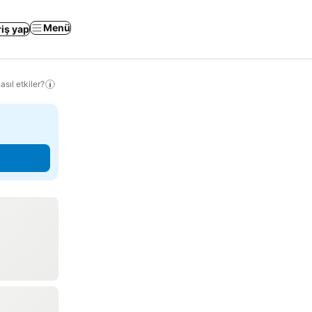
Menü
riş yap
sıl etkiler?