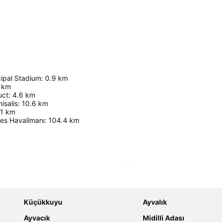
cipal Stadium
:
0.9
km
km
uct
:
4.6
km
isalis
:
10.6
km
1
km
es Havalimanı
:
104.4
km
Haritayı genişlet
Küçükkuyu
Ayvalık
Ayvacık
Midilli Adası