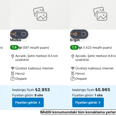
Favorilerime ekle
Favorilerime ekle
Otel
Otel
2 Yıldız
3 Yıldız
Paylaş
Paylaş
Mulka
Ergin
7,6
7,5
nı
)
İyi
(
597 misafir puanı
)
İyi
(
1.423 misafir puanı
)
Ayvalık, Şehir merkezi 6.5 km
Ayvalık, Şehir merkezi 6.6 
uzaklıkta
uzaklıkta
Ücretsiz kablosuz internet
Ücretsiz kablosuz internet
Havuz
Havuz
Otopark
Otopark
₺2.953
₺5.965
başlangıç fiyatı
başlangıç fiyatı
Fiyatları görün:
9 site
Fiyatları görün:
1 site
Fiyatları görün
Fiyatları görün
Midilli konumundaki tüm konaklama yerler