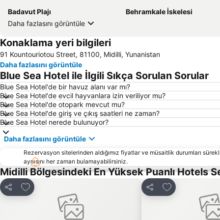
Badavut Plajı
Behramkale İskelesi
Daha fazlasını görüntüle
Konaklama yeri bilgileri
91 Kountouriotou Street, 81100, Midilli, Yunanistan
Daha fazlasını görüntüle
Blue Sea Hotel ile İlgili Sıkça Sorulan Sorular
Blue Sea Hotel'de bir havuz alanı var mı?
Blue Sea Hotel'de evcil hayvanlara izin veriliyor mu?
Blue Sea Hotel'de otopark mevcut mu?
Blue Sea Hotel'de giriş ve çıkış saatleri ne zaman?
Blue Sea Hotel nerede bulunuyor?
Daha fazlasını görüntüle
Rezervasyon sitelerinden aldığımız fiyatlar ve müsaitlik durumları sürekli
aynısını her zaman bulamayabilirsiniz.
Midilli Bölgesindeki En Yüksek Puanlı Hotels 
Favorilerime ekle
Favorilerime ek
Paylaş
Paylaş