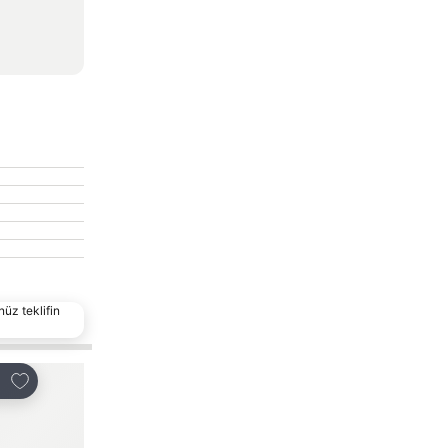
nüz teklifin
Favorilerime ekle
Favorilerime ekle
laş
Paylaş