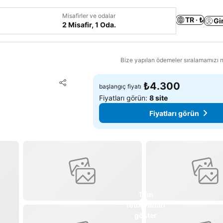
Misafirler ve odalar
TR · ₺
Gi
2 Misafir, 1 Oda.
Bize yapılan ödemeler sıralamamızı na
Favorilerime ekle
₺4.300
başlangıç fiyatı
Paylaş
Fiyatları görün:
8 site
Fiyatları görün