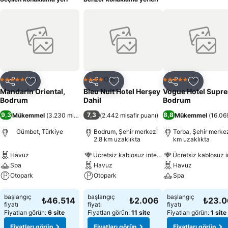
Otel
Otel
Otel
5 Yıldız
4 Yıldız
5 Yıldız
Paylaş
Favorilerime ekle
Paylaş
Favorilerime ekle
Paylaş
Favoriler
Mandarin Oriental,
Bleu Nuit Hotel Herşey
Vogue Hotel Supr
Bodrum
Dahil
Bodrum
9,3
7,3
8,8
Mükemmel
(
3.230 misafir puanı
(
2.442 misafir puanı
)
)
Mükemmel
(
16.069
Gümbet, Türkiye
Bodrum, Şehir merkezi
Torba, Şehir merkez
2.8 km uzaklıkta
km uzaklıkta
Havuz
Ücretsiz kablosuz internet
Spa
Havuz
Havuz
Otopark
Otopark
Spa
Fiyatları görün
Fiyatları görün
Fiyatları görün
başlangıç
başlangıç
başlangıç
₺46.514
₺2.006
₺23.
fiyatı
fiyatı
fiyatı
Fiyatları görün:
6 site
Fiyatları görün:
11 site
Fiyatları görün:
1 site
Fiyatları görün
Fiyatları görün
Fiyatları görün