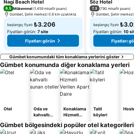
3 Yıldız
4 Yıldız
Nagi Beach Hotel
Porto of Kos
Fantasia
Söz Hotel
8,5
7,3
Mükemmel
(
1.459 misafir puanı
)
(
790 misafir puanı
)
Lambi Beach
Çayıraltı Halk Plajı
Gümbet, Şehir merkezi 0.6 km uzaklıkta
Gümbet, Şehir merkezi
₺3.206
₺3.
başlangıç fiyatı
başlangıç fiyatı
Fiyatları görün:
7 site
Fiyatları görün:
10 si
Fiyatları görün
Fiyatları g
Gümbet konumundaki tüm konaklama yerlerini göster
Gümbet konumunda diğer konaklama yerleri
Otel
Oda ve
Konaklama
Tatil
Host
kahvaltı
Hizmeti
köyleri
sunan
Verilen
Gümbet bölgesindeki popüler otel kategorileri
oteller
Apart
Daire