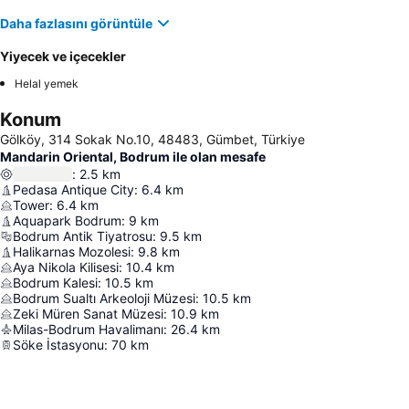
Daha fazlasını görüntüle
Yiyecek ve içecekler
Helal yemek
Konum
Gölköy, 314 Sokak No.10, 48483, Gümbet, Türkiye
Mandarin Oriental, Bodrum ile olan mesafe
:
2.5
km
Pedasa Antique City
:
6.4
km
Tower
:
6.4
km
Aquapark Bodrum
:
9
km
Bodrum Antik Tiyatrosu
:
9.5
km
Halikarnas Mozolesi
:
9.8
km
Aya Nikola Kilisesi
:
10.4
km
Bodrum Kalesi
:
10.5
km
Bodrum Sualtı Arkeoloji Müzesi
:
10.5
km
Zeki Müren Sanat Müzesi
:
10.9
km
Milas-Bodrum Havalimanı
:
26.4
km
Söke İstasyonu
:
70
km