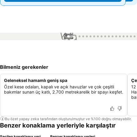
1 / 99
Bilmeniz gerekenler
Geleneksel hamamlı geniş spa
Çe
Özel kese odaları, kapalı ve açık havuzlar ve çok çeşitli
12
bakımlar sunan üç katlı, 2.700 metrekarelik bir spayı keşfet.
Ha
baş
Bu özet yapay zeka tarafından oluşturulmuştur ve %100 doğru olmayabilir.
Benzer konaklama yerleriyle karşılaştır
Seçilen konaklama yeri
Benzer konaklama yerleri