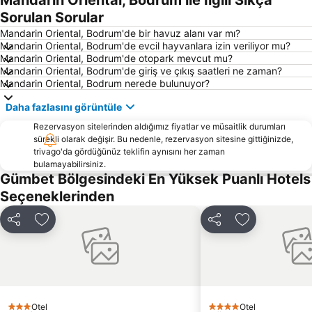
Mandarin Oriental, Bodrum ile İlgili Sıkça
Didim Aqua Park
Ortakent Halk Plajı
Sorulan Sorular
Bodrum Yat Limanı
Mavişehir
Mandarin Oriental, Bodrum'de bir havuz alanı var mı?
Mandarin Oriental, Bodrum'de evcil hayvanlara izin veriliyor mu?
D-Marin Turgutreis Marina
Göltürkbükü Sahili
Mandarin Oriental, Bodrum'de otopark mevcut mu?
Mandarin Oriental, Bodrum'de giriş ve çıkış saatleri ne zaman?
Yalıkavlak Halk Plajı
Marina Kos
Mandarin Oriental, Bodrum nerede bulunuyor?
Turgutreis Gunbatımı Plajı
D-Marin Didim Marina
Daha fazlasını görüntüle
Bodrum Otobüs Terminali
Bafa Gölü
Rezervasyon sitelerinden aldığımız fiyatlar ve müsaitlik durumları
3. Koy Halk Plajı
D-Marin Turgutreis
sürekli olarak değişir. Bu nedenle, rezervasyon sitesine gittiğinizde,
trivago'da gördüğünüz teklifin aynısını her zaman
Palmarina Yalıkavak
Xuma beach
bulamayabilirsiniz.
Çanakkale Limanı
Yalıköy
Gümbet Bölgesindeki En Yüksek Puanlı Hotels
Seçeneklerinden
Bodrum Dolphin Park
Marina Yat Kulübü
Akti Zouroudi
Bodrum Sualtı Arkeoloji Müzesi
Paylaş
Favorilerime ekle
Paylaş
Favorilerime 
Tavşan Adası
Halikarnas
Sahte Cennet Beach Club Bar & Restoran
Palmarina Bodrum
Bodrum Amfitiyatro
Apollo Temple
Milas Tour
Kos Airport
Otel
Otel