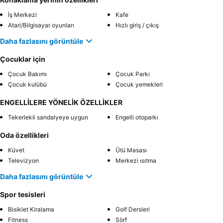
İş Merkezi
Kafe
Atari/Bilgisayar oyunları
Hızlı giriş / çıkış
Daha fazlasını görüntüle
Çocuklar için
Çocuk Bakımı
Çocuk Parkı
Çocuk kulübü
Çocuk yemekleri
ENGELLİLERE YÖNELİK ÖZELLİKLER
Tekerlekli sandalyeye uygun
Engelli otoparkı
Oda özellikleri
Küvet
Ütü Masası
Televizyon
Merkezi ısıtma
Daha fazlasını görüntüle
Spor tesisleri
Bisiklet Kiralama
Golf Dersleri
Fitness
Sörf