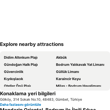
Explore nearby attractions
Haritayı genişlet
Didim Altınkum Plajı
Akbük
Gündoğan Halk Plajı
Bodrum Yalıkavak Yat Limanı
Güvercinlik
Güllük Limanı
Kıyıkışlacık
Karaincir Koyu
Oteller Önü Plajı
Milas - Bodrum Havalimanı
Konaklama yeri bilgileri
Bodrum Kalesi
Çökertme
Gölköy, 314 Sokak No.10, 48483, Gümbet, Türkiye
Kumbahçe Halk Plajı
Bitez Halk Plajı
Daha fazlasını görüntüle
Aquapark Bodrum
Gümbet Plajı