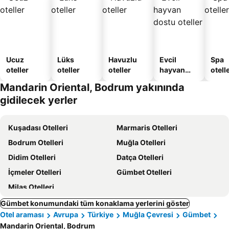
Ucuz
Lüks
Havuzlu
Evcil
Spa
oteller
oteller
oteller
hayvan
otelle
dostu
Mandarin Oriental, Bodrum yakınında
oteller
gidilecek yerler
Kuşadası Otelleri
Marmaris Otelleri
Bodrum Otelleri
Muğla Otelleri
Didim Otelleri
Datça Otelleri
İçmeler Otelleri
Gümbet Otelleri
Milas Otelleri
Gümbet konumundaki tüm konaklama yerlerini göster
Otel araması
Avrupa
Türkiye
Muğla Çevresi
Gümbet
Mandarin Oriental, Bodrum