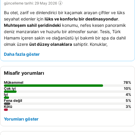
güncelleme tarihi: 29 May 2026
Bu otel, zarif ve dinlendirici bir kaçamak arayan çiftler ve lüks
seyahat edenler için
lüks ve konforlu bir destinasyondur
.
Muhteşem sahil şeridindeki
konumu, nefes kesen panoramik
deniz manzaraları ve huzurlu bir atmosfer sunar. Tesis, Türk
Hamamı içeren sakin ve olağanüstü iyi bakımlı bir spa da dahil
olmak üzere
üst düzey olanaklara
sahiptir. Konuklar,
olağanüstü hizmeti
ve çeşitli yüksek kaliteli Türk seçenekleri
Daha fazla göster
sunan zengin kahvaltı büfesini sürekli olarak övmektedir. Daha
iyi bir deneyim için, en inanılmaz güzel manzaralar için üst
katlarda bir oda ayırtmayı düşünebilirsiniz.
Misafir yorumları
Mükemmel
78
%
Çok iyi
10
%
İyi
4
%
Fena değil
5
%
Kötü
3
%
Yorumları göster