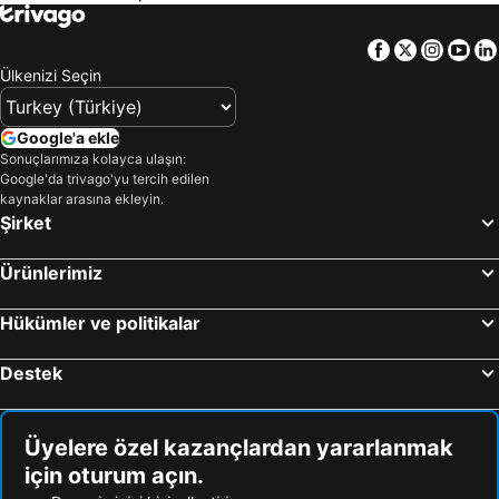
Facebook
Twitter
Insta
Yo
Ülkenizi Seçin
Google'a ekle
Sonuçlarımıza kolayca ulaşın:
Google'da trivago'yu tercih edilen
kaynaklar arasına ekleyin.
Şirket
Ürünlerimiz
Hükümler ve politikalar
Destek
Üyelere özel kazançlardan yararlanmak
için oturum açın.