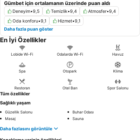
Gümbet için ortalamanın üzerinde puan aldı
Deneyim
•
9,5
Temizlik
•
9,4
Atmosfer
•
9,4
Oda konforu
•
9,1
Hizmet
•
9,1
Daha fazla puan göster
En İyi Özellikler
Lobide Wi-Fi
Odalarda Wi-Fi
Havuz
Spa
Otopark
Klima
Restoran
Otel Barı
Spor Salonu
Tüm özellikler
Sağlıklı yaşam
Güzellik Salonu
Buhar Odası
Masaj
Sauna
Daha fazlasını görüntüle
Konaklama yerinin özellikleri