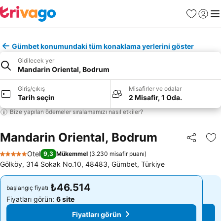
Favoriler
Giriş y
Me
Gümbet konumundaki tüm konaklama yerlerini göster
Gidilecek yer
Mandarin Oriental, Bodrum
Giriş/çıkış
Misafirler ve odalar
Tarih seçin
2 Misafir, 1 Oda.
Bize yapılan ödemeler sıralamamızı nasıl etkiler?
Mandarin Oriental, Bodrum
Paylaş
Fa
Otel
9,3
Mükemmel
(
3.230 misafir puanı
)
5 Yıldız
Gölköy, 314 Sokak No.10, 48483, Gümbet, Türkiye
₺46.514
₺46.514
başlangıç fiyatı
başlangıç fiyatı
Fiyatları görün:
6 site
Fiyatları görün:
6 site
Fiyatları görün
Fiyatları görün