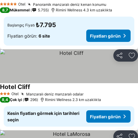
Otel
Panoramik manzaralı deniz kenarı konumu
5 Yıldız
8,7
Mükemmel
5.755
Rimini Wellness 4.3 km uzaklıkta
₺7.795
Başlangıç Fiyatı
Fiyatları görün:
6 site
Fiyatları görün
Paylaş
Fa
Hotel Cliff
Otel
Manzaralı deniz manzaralı odalar
3 Yıldız
8,4
Çok iyi
296
Rimini Wellness 2.3 km uzaklıkta
Kesin fiyatları görmek için tarihleri
Fiyatları görün
seçin