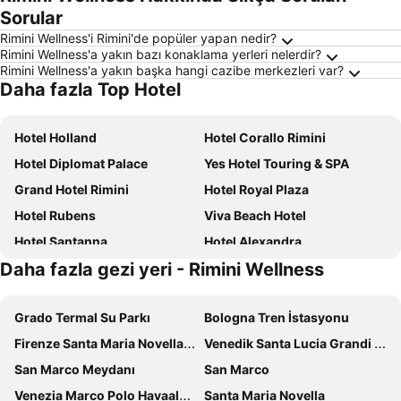
Sorular
Rimini Wellness'i Rimini'de popüler yapan nedir?
Rimini Wellness'a yakın bazı konaklama yerleri nelerdir?
Rimini Wellness'a yakın başka hangi cazibe merkezleri var?
Daha fazla Top Hotel
Hotel Holland
Hotel Corallo Rimini
Hotel Diplomat Palace
Yes Hotel Touring & SPA
Grand Hotel Rimini
Hotel Royal Plaza
Hotel Rubens
Viva Beach Hotel
Hotel Santanna
Hotel Alexandra
Daha fazla gezi yeri - Rimini Wellness
Hotel Arlino
Hotel Avana Mare
Hotel Beverly
Hotel LaMorosa
Grado Termal Su Parkı
Bologna Tren İstasyonu
Hotel St. Gregory Park
Hotel Christian
Firenze Santa Maria Novella Tren İstasyonu
Venedik Santa Lucia Grandi İstasyonu
Hotel Vela d'Oro
Hotel Grazia Riccione
San Marco Meydanı
San Marco
Hotel Senyor
Hotel Montmartre
Venezia Marco Polo Havaalanı
Santa Maria Novella
Hotel Centrale Miramare
Riviera Mare Beach Life Hotel