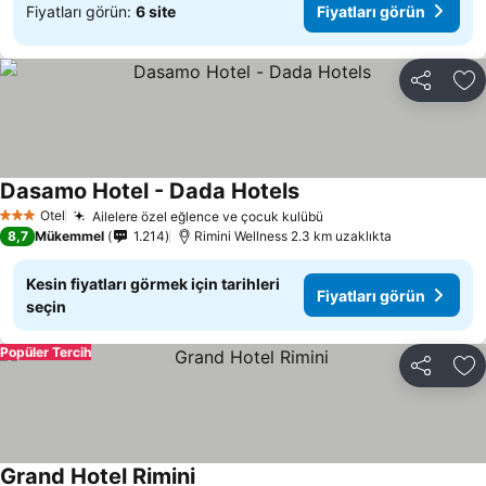
Fiyatları görün:
6 site
Fiyatları görün
Paylaş
Fa
Dasamo Hotel - Dada Hotels
Otel
Ailelere özel eğlence ve çocuk kulübü
3 Yıldız
8,7
Mükemmel
1.214
Rimini Wellness 2.3 km uzaklıkta
Kesin fiyatları görmek için tarihleri
Fiyatları görün
seçin
Popüler Tercih
Paylaş
Fa
Grand Hotel Rimini