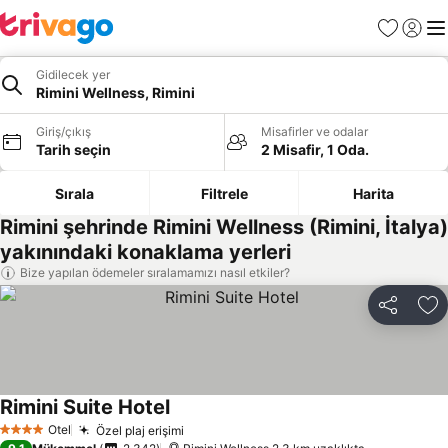
Favoriler
Giriş y
Me
Gidilecek yer
Rimini Wellness, Rimini
Giriş/çıkış
Misafirler ve odalar
Tarih seçin
2 Misafir, 1 Oda.
Sırala
Filtrele
Harita
Rimini şehrinde Rimini Wellness (Rimini, İtalya)
yakınındaki konaklama yerleri
Bize yapılan ödemeler sıralamamızı nasıl etkiler?
Paylaş
Fa
Rimini Suite Hotel
Otel
Özel plaj erişimi
4 Yıldız