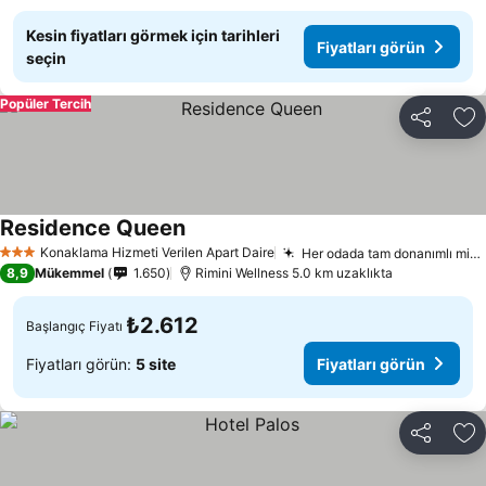
Kesin fiyatları görmek için tarihleri
Fiyatları görün
seçin
Popüler Tercih
Paylaş
Fa
Residence Queen
Konaklama Hizmeti Verilen Apart Daire
Her odada tam donanımlı mini mutfaklar
3 Yıldız
8,9
Mükemmel
1.650
Rimini Wellness 5.0 km uzaklıkta
₺2.612
Başlangıç Fiyatı
Fiyatları görün:
5 site
Fiyatları görün
Paylaş
Fa