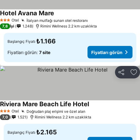
Hotel Avana Mare
Otel
İtalyan mutfağı sunan otel restoranı
3 Yıldız
7,8
İyi
1.248
Rimini Wellness 2.2 km uzaklıkta
₺1.166
Başlangıç Fiyatı
Fiyatları görün:
7 site
Fiyatları görün
Paylaş
Fa
Riviera Mare Beach Life Hotel
Otel
Doğrudan plaj erişimi ve özel alan
3 Yıldız
7,0
1.521
Rimini Wellness 2.2 km uzaklıkta
₺2.165
Başlangıç Fiyatı