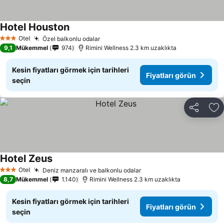
Hotel Houston
Otel
Özel balkonlu odalar
3 Yıldız
9,1
Mükemmel
974
Rimini Wellness 2.3 km uzaklıkta
Kesin fiyatları görmek için tarihleri
Fiyatları görün
seçin
Paylaş
Fa
Hotel Zeus
Otel
Deniz manzaralı ve balkonlu odalar
3 Yıldız
8,7
Mükemmel
1.140
Rimini Wellness 2.3 km uzaklıkta
Kesin fiyatları görmek için tarihleri
Fiyatları görün
seçin