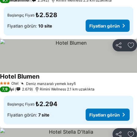
9,1
Mükemmel
2.342
Rimini Wellness 2.3 km uzaklıkta
₺2.528
Başlangıç Fiyatı
Fiyatları görün:
10 site
Fiyatları görün
Paylaş
Fa
Hotel Blumen
Otel
Deniz manzaralı yemek keyfi
3 Yıldız
7,9
İyi
2.679
Rimini Wellness 2.1 km uzaklıkta
₺2.294
Başlangıç Fiyatı
Fiyatları görün:
7 site
Fiyatları görün