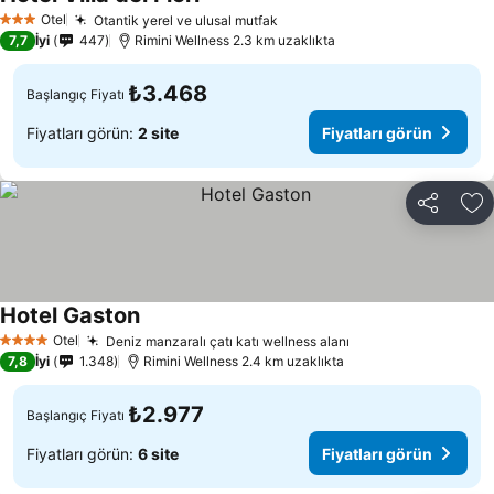
Otel
Otantik yerel ve ulusal mutfak
3 Yıldız
7,7
İyi
447
Rimini Wellness 2.3 km uzaklıkta
₺3.468
Başlangıç Fiyatı
Fiyatları görün:
2 site
Fiyatları görün
Paylaş
Fa
Hotel Gaston
Otel
Deniz manzaralı çatı katı wellness alanı
4 Yıldız
7,8
İyi
1.348
Rimini Wellness 2.4 km uzaklıkta
₺2.977
Başlangıç Fiyatı
Fiyatları görün:
6 site
Fiyatları görün