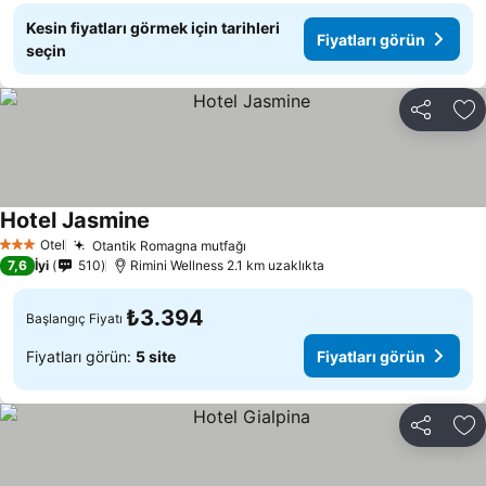
Kesin fiyatları görmek için tarihleri
Fiyatları görün
seçin
Paylaş
Fa
Hotel Jasmine
Otel
Otantik Romagna mutfağı
3 Yıldız
7,6
İyi
510
Rimini Wellness 2.1 km uzaklıkta
₺3.394
Başlangıç Fiyatı
Fiyatları görün:
5 site
Fiyatları görün
Paylaş
Fa