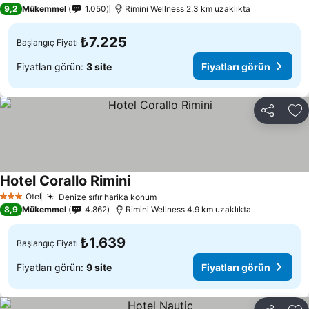
3 Yıldız
9,2
Mükemmel
1.050
Rimini Wellness 2.3 km uzaklıkta
₺7.225
Başlangıç Fiyatı
Fiyatları görün:
3 site
Fiyatları görün
Paylaş
Fa
Hotel Corallo Rimini
Otel
Denize sıfır harika konum
3 Yıldız
8,9
Mükemmel
4.862
Rimini Wellness 4.9 km uzaklıkta
₺1.639
Başlangıç Fiyatı
Fiyatları görün:
9 site
Fiyatları görün