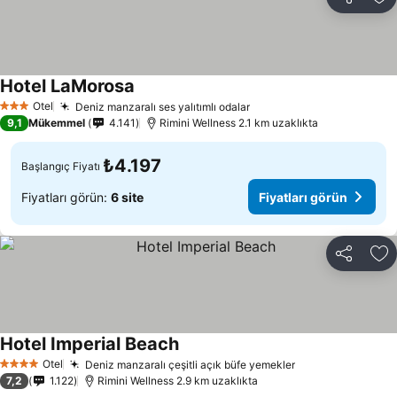
Paylaş
Fa
Hotel LaMorosa
Otel
Deniz manzaralı ses yalıtımlı odalar
3 Yıldız
9,1
Mükemmel
4.141
Rimini Wellness 2.1 km uzaklıkta
₺4.197
Başlangıç Fiyatı
Fiyatları görün:
6 site
Fiyatları görün
Paylaş
Fa
Hotel Imperial Beach
Otel
Deniz manzaralı çeşitli açık büfe yemekler
4 Yıldız
7,2
1.122
Rimini Wellness 2.9 km uzaklıkta