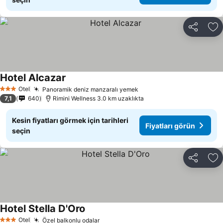
Paylaş
Fa
Hotel Alcazar
Otel
Panoramik deniz manzaralı yemek
3 Yıldız
7,1
640
Rimini Wellness 3.0 km uzaklıkta
Kesin fiyatları görmek için tarihleri
Fiyatları görün
seçin
Paylaş
Fa
Hotel Stella D'Oro
Otel
Özel balkonlu odalar