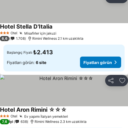
Paylaş
Fa
Hotel Stella D'Italia
Otel
Misafirler için jakuzi
3 Yıldız
6,6
1.708
Rimini Wellness 2.1 km uzaklıkta
₺2.413
Başlangıç Fiyatı
Fiyatları görün:
6 site
Fiyatları görün
Paylaş
Fa
Hotel Aron Rimini ☆☆☆
Otel
Ev yapımı İtalyan yemekleri
3 Yıldız
7,6
İyi
638
Rimini Wellness 2.3 km uzaklıkta