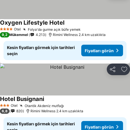
Oxygen Lifestyle Hotel
Otel
Folya'da gurme açık büfe yemek
4 Yıldız
9,2
Mükemmel
4.213
Rimini Wellness 2.4 km uzaklıkta
Kesin fiyatları görmek için tarihleri
Fiyatları görün
seçin
Paylaş
Fa
Hotel Busignani
Otel
Otantik Akdeniz mutfağı
3 Yıldız
6,8
820
Rimini Wellness 2.4 km uzaklıkta
Kesin fiyatları görmek için tarihleri
Fiyatları görün
seçin