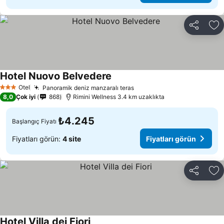
Paylaş
Fa
Hotel Nuovo Belvedere
Otel
Panoramik deniz manzaralı teras
3 Yıldız
8,0
Çok iyi
868
Rimini Wellness 3.4 km uzaklıkta
₺4.245
Başlangıç Fiyatı
Fiyatları görün:
4 site
Fiyatları görün
Paylaş
Fa
Hotel Villa dei Fiori