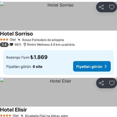
Paylaş
Fa
Hotel Sorriso
Otel
Rosso Pomodoro ile anlaşma
3 Yıldız
7,4
697
Rimini Wellness 4.6 km uzaklıkta
₺1.869
Başlangıç Fiyatı
Fiyatları görün:
6 site
Fiyatları görün
Paylaş
Fa
Hotel Elisir
Otel
Rivabella Plajı'na birkaç adım