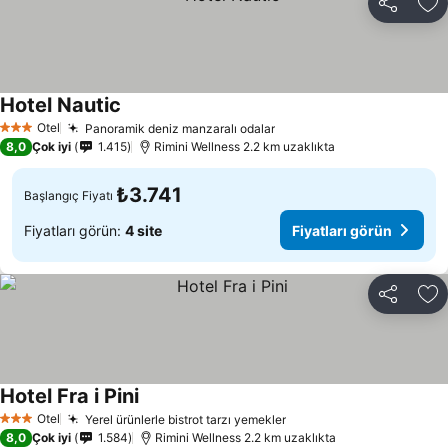
Paylaş
Fa
Hotel Nautic
Otel
Panoramik deniz manzaralı odalar
3 Yıldız
8,0
Çok iyi
1.415
Rimini Wellness 2.2 km uzaklıkta
₺3.741
Başlangıç Fiyatı
Fiyatları görün:
4 site
Fiyatları görün
Paylaş
Fa
Hotel Fra i Pini
Otel
Yerel ürünlerle bistrot tarzı yemekler
3 Yıldız
8,0
Çok iyi
1.584
Rimini Wellness 2.2 km uzaklıkta