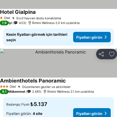
Hotel Gialpina
Otel
Evcil hayvan dostu konaklama
1 Yıldız
7,9
İyi
433
Rimini Wellness 2.0 km uzaklıkta
Kesin fiyatları görmek için tarihleri
Fiyatları görün
seçin
Paylaş
Fa
Ambienthotels Panoramic
Otel
Düzenlenen geziler ve aktiviteler
3 Yıldız
9,1
Mükemmel
2.481
Rimini Wellness 2.1 km uzaklıkta
₺5.137
Başlangıç Fiyatı
Fiyatları görün:
4 site
Fiyatları görün