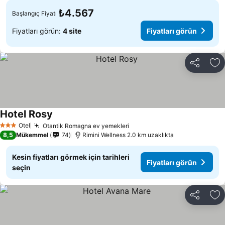
₺4.567
Başlangıç Fiyatı
Fiyatları görün:
4 site
Fiyatları görün
Paylaş
Fa
Hotel Rosy
Otel
Otantik Romagna ev yemekleri
3 Yıldız
8,5
Mükemmel
74
Rimini Wellness 2.0 km uzaklıkta
Kesin fiyatları görmek için tarihleri
Fiyatları görün
seçin
Paylaş
Fa