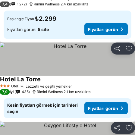
4 Yıldız
7,4
1.272
Rimini Wellness 2.4 km uzaklıkta
₺2.299
Başlangıç Fiyatı
Fiyatları görün:
5 site
Fiyatları görün
Paylaş
Fa
Hotel La Torre
Otel
Lezzetli ve çeşitli yemekler
3 Yıldız
7,9
İyi
435
Rimini Wellness 2.1 km uzaklıkta
Kesin fiyatları görmek için tarihleri
Fiyatları görün
seçin
Paylaş
Fa