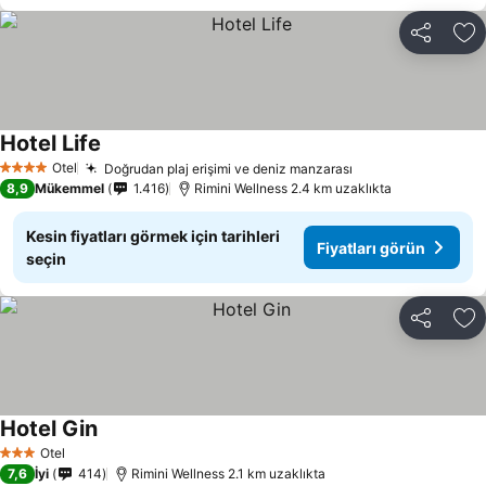
Paylaş
Fa
Hotel Life
Otel
Doğrudan plaj erişimi ve deniz manzarası
4 Yıldız
8,9
Mükemmel
1.416
Rimini Wellness 2.4 km uzaklıkta
Kesin fiyatları görmek için tarihleri
Fiyatları görün
seçin
Paylaş
Fa
Hotel Gin
Otel
3 Yıldız
7,6
İyi
414
Rimini Wellness 2.1 km uzaklıkta