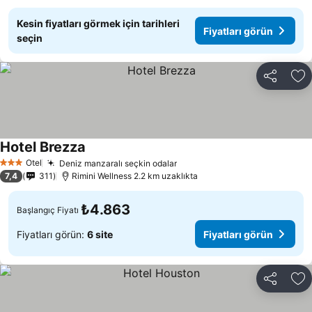
Kesin fiyatları görmek için tarihleri
Fiyatları görün
seçin
Paylaş
Fa
Hotel Brezza
Otel
Deniz manzaralı seçkin odalar
3 Yıldız
7,4
311
Rimini Wellness 2.2 km uzaklıkta
₺4.863
Başlangıç Fiyatı
Fiyatları görün:
6 site
Fiyatları görün
Paylaş
Fa