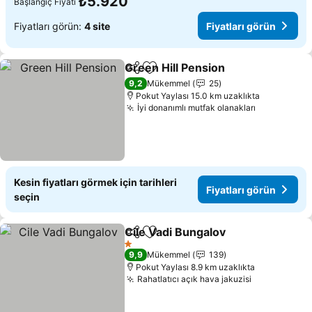
₺5.920
Başlangıç Fiyatı
Fiyatları görün:
4 site
Fiyatları görün
Green Hill Pension
Paylaş
Favorilerime ekle
9,2
Mükemmel
25
Pokut Yaylası 15.0 km uzaklıkta
İyi donanımlı mutfak olanakları
Kesin fiyatları görmek için tarihleri
Fiyatları görün
seçin
Cile Vadi Bungalov
Paylaş
Favorilerime ekle
1 Yıldız
9,9
Mükemmel
139
Pokut Yaylası 8.9 km uzaklıkta
Rahatlatıcı açık hava jakuzisi