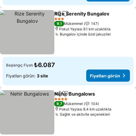
Rize Serenity Bungalov
Paylaş
Favorilerime ekle
3 Yıldız
9,1
Mükemmel
147
Pokut Yaylası 9.1 km uzaklıkta
Bungalov içinde özel jakuziler
₺6.087
Başlangıç Fiyatı
Fiyatları görün:
3 site
Fiyatları görün
Nehir Bungalows
Paylaş
Favorilerime ekle
4 Yıldız
9,7
Mükemmel
104
Pokut Yaylası 8.4 km uzaklıkta
Sağlık ve aktivite seçenekleri