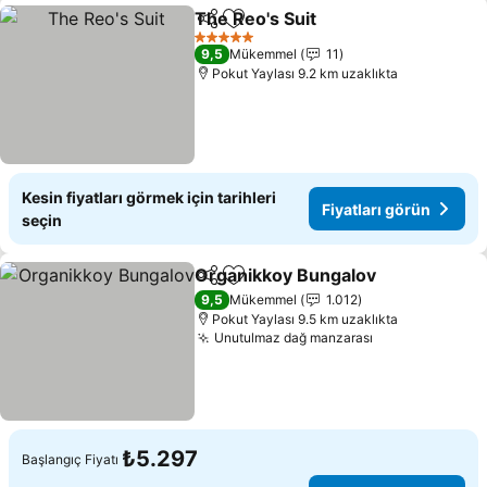
The Reo's Suit
Paylaş
Favorilerime ekle
5 Yıldız
9,5
Mükemmel
11
Pokut Yaylası 9.2 km uzaklıkta
Kesin fiyatları görmek için tarihleri
Fiyatları görün
seçin
Organikkoy Bungalov
Paylaş
Favorilerime ekle
9,5
Mükemmel
1.012
Pokut Yaylası 9.5 km uzaklıkta
Unutulmaz dağ manzarası
₺5.297
Başlangıç Fiyatı