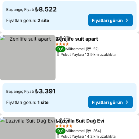
₺8.522
Başlangıç Fiyatı
Fiyatları görün:
2 site
Fiyatları görün
Zenilife suit apart
Paylaş
Favorilerime ekle
4 Yıldız
9,6
Mükemmel
22
Pokut Yaylası 13.9 km uzaklıkta
₺3.391
Başlangıç Fiyatı
Fiyatları görün:
1 site
Fiyatları görün
Lazivilla Suit Dağ Evi
Paylaş
Favorilerime ekle
5 Yıldız
9,9
Mükemmel
264
Pokut Yaylası 14.2 km uzaklıkta