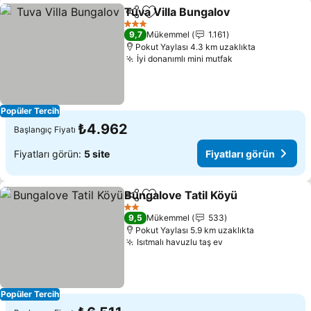
Tuva Villa Bungalov
Paylaş
Favorilerime ekle
3 Yıldız
9,7
Mükemmel
1.161
Pokut Yaylası 4.3 km uzaklıkta
İyi donanımlı mini mutfak
Popüler Tercih
₺4.962
Başlangıç Fiyatı
Fiyatları görün:
5 site
Fiyatları görün
Bungalove Tatil Köyü
Paylaş
Favorilerime ekle
2 Yıldız
9,5
Mükemmel
533
Pokut Yaylası 5.9 km uzaklıkta
Isıtmalı havuzlu taş ev
Popüler Tercih