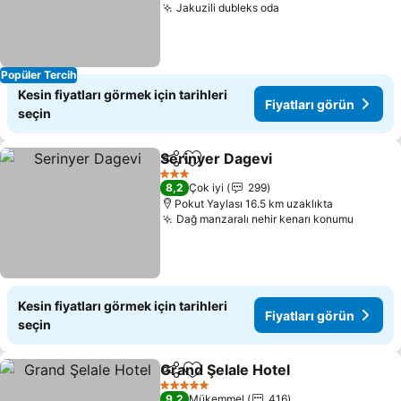
Jakuzili dubleks oda
Popüler Tercih
Kesin fiyatları görmek için tarihleri
Fiyatları görün
seçin
Serinyer Dagevi
Paylaş
Favorilerime ekle
3 Yıldız
8,2
Çok iyi
299
Pokut Yaylası 16.5 km uzaklıkta
Dağ manzaralı nehir kenarı konumu
Kesin fiyatları görmek için tarihleri
Fiyatları görün
seçin
Grand Şelale Hotel
Paylaş
Favorilerime ekle
5 Yıldız
9,2
Mükemmel
416