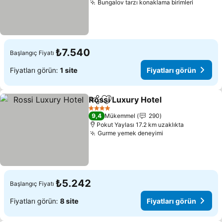
Bungalov tarzı konaklama birimleri
₺7.540
Başlangıç Fiyatı
Fiyatları görün:
1 site
Fiyatları görün
Rossi Luxury Hotel
Paylaş
Favorilerime ekle
4 Yıldız
9,4
Mükemmel
290
Pokut Yaylası 17.2 km uzaklıkta
Gurme yemek deneyimi
₺5.242
Başlangıç Fiyatı
Fiyatları görün:
8 site
Fiyatları görün