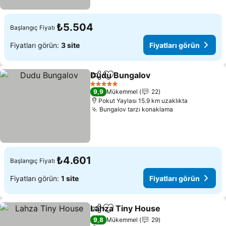
₺5.504
Başlangıç Fiyatı
Fiyatları görün:
3 site
Fiyatları görün
Dudu Bungalov
Paylaş
Favorilerime ekle
5 Yıldız
9,9
Mükemmel
22
Pokut Yaylası 15.9 km uzaklıkta
Bungalov tarzı konaklama
₺4.601
Başlangıç Fiyatı
Fiyatları görün:
1 site
Fiyatları görün
Lahza Tiny House
Paylaş
Favorilerime ekle
9,8
Mükemmel
29