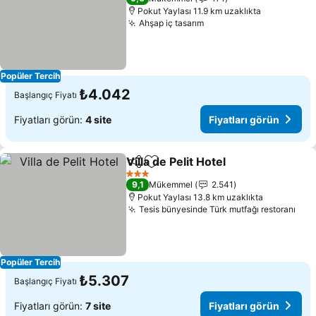
Pokut Yaylası 11.9 km uzaklıkta
Ahşap iç tasarım
Popüler Tercih
₺4.042
Başlangıç Fiyatı
Fiyatları görün:
4 site
Fiyatları görün
Villa de Pelit Hotel
Paylaş
Favorilerime ekle
3 Yıldız
9,1
Mükemmel
2.541
Pokut Yaylası 13.8 km uzaklıkta
Tesis bünyesinde Türk mutfağı restoranı
Popüler Tercih
₺5.307
Başlangıç Fiyatı
Fiyatları görün:
7 site
Fiyatları görün