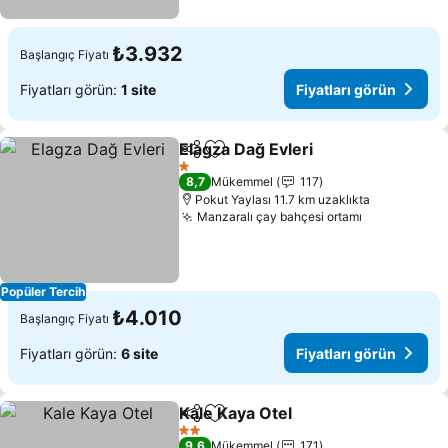
₺3.932
Başlangıç Fiyatı
Fiyatları görün:
1 site
Fiyatları görün
Elagza Dağ Evleri
Paylaş
Favorilerime ekle
1 Yıldız
8,7
Mükemmel
117
Pokut Yaylası 11.7 km uzaklıkta
Manzaralı çay bahçesi ortamı
Popüler Tercih
₺4.010
Başlangıç Fiyatı
Fiyatları görün:
6 site
Fiyatları görün
Kale Kaya Otel
Paylaş
Favorilerime ekle
2 Yıldız
9,6
Mükemmel
171