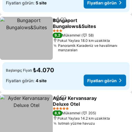
Fiyatları görün:
5 site
Fiyatları görün
Bungaport
Paylaş
Favorilerime ekle
Bungalows&Suites
3 Yıldız
9,2
Mükemmel
58
Pokut Yaylası 18.0 km uzaklıkta
Panoramik Karadeniz ve havalimanı
manzaraları
₺4.070
Başlangıç Fiyatı
Fiyatları görün:
4 site
Fiyatları görün
Ayder Kervansaray
Paylaş
Favorilerime ekle
Deluxe Otel
5 Yıldız
8,9
Mükemmel
205
Pokut Yaylası 14.2 km uzaklıkta
Isıtmalı yüzme havuzu