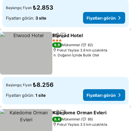
₺2.853
Başlangıç Fiyatı
Fiyatları görün:
3 site
Fiyatları görün
Elwood Hotel
Paylaş
Favorilerime ekle
3 Yıldız
9,9
Mükemmel
82
Pokut Yaylası 3.6 km uzaklıkta
Doğanın İçinde Butik Otel
₺8.256
Başlangıç Fiyatı
Fiyatları görün:
1 site
Fiyatları görün
Kaledome Orman Evleri
Paylaş
Favorilerime ekle
9,4
Mükemmel
86
Pokut Yaylası 3.5 km uzaklıkta