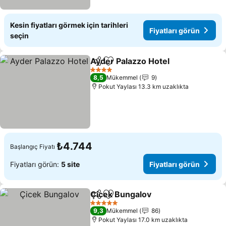
Kesin fiyatları görmek için tarihleri
Fiyatları görün
seçin
Ayder Palazzo Hotel
Paylaş
Favorilerime ekle
4 Yıldız
8,5
Mükemmel
9
Pokut Yaylası 13.3 km uzaklıkta
₺4.744
Başlangıç Fiyatı
Fiyatları görün:
5 site
Fiyatları görün
Çicek Bungalov
Paylaş
Favorilerime ekle
5 Yıldız
9,3
Mükemmel
86
Pokut Yaylası 17.0 km uzaklıkta