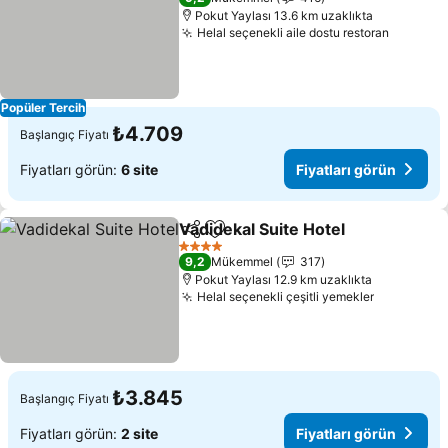
Pokut Yaylası 13.6 km uzaklıkta
Helal seçenekli aile dostu restoran
Popüler Tercih
₺4.709
Başlangıç Fiyatı
Fiyatları görün:
6 site
Fiyatları görün
Vadidekal Suite Hotel
Paylaş
Favorilerime ekle
4 Yıldız
9,2
Mükemmel
317
Pokut Yaylası 12.9 km uzaklıkta
Helal seçenekli çeşitli yemekler
₺3.845
Başlangıç Fiyatı
Fiyatları görün:
2 site
Fiyatları görün