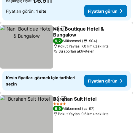
₺6.511
Başlangıç Fiyatı
Fiyatları görün:
1 site
Fiyatları görün
Nani Boutique Hotel &
Paylaş
Favorilerime ekle
Bungalow
9,2
Mükemmel
904
Pokut Yaylası 7.0 km uzaklıkta
Su sporları aktiviteleri
Kesin fiyatları görmek için tarihleri
Fiyatları görün
seçin
Burahan Suit Hotel
Paylaş
Favorilerime ekle
4 Yıldız
9,9
Mükemmel
97
Pokut Yaylası 9.6 km uzaklıkta