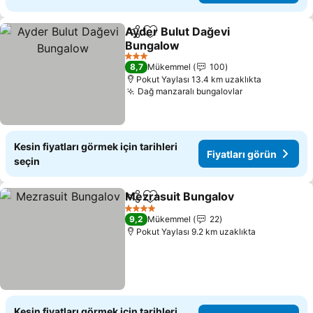
Ayder Bulut Dağevi
Paylaş
Favorilerime ekle
Bungalow
3 Yıldız
8,7
Mükemmel
100
Pokut Yaylası 13.4 km uzaklıkta
Dağ manzaralı bungalovlar
Kesin fiyatları görmek için tarihleri
Fiyatları görün
seçin
Mezrasuit Bungalov
Paylaş
Favorilerime ekle
4 Yıldız
9,2
Mükemmel
22
Pokut Yaylası 9.2 km uzaklıkta
Kesin fiyatları görmek için tarihleri