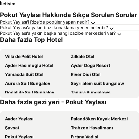
İletişim
Pokut Yaylası Hakkında Sıkça Sorulan Sorular
Pokut Yaylası'i Rize'de popüler yapan nedir?
Pokut Yaylası'a yakın bazı konaklama yerleri nelerdir?
Pokut Yaylası'a yakın başka hangi cazibe merkezleri var?
Daha fazla Top Hotel
Villa de Pelit Hotel
Zilkale Otel
Ayder Hasimoglu Hotel
Ayder Doga Resort
Yamacda Suit Otel
River Didi Otel
Aurora Suit Bungalov
Seyri alem suit bungalow
Doğallife Suit Bungalov
Tanura Bungalows
Daha fazla gezi yeri - Pokut Yaylası
Tabiat Bungalows
Ayder Yesil Vadi Otel
Kale Kaya Otel
Ayder Simsir Butik
Ayder Yaylası
Palandöken Kayak Merkezi
Sumda Konaklar
NAVI SUIT
Şavşat
Trabzon Havalimanı
Elikti Otel
Vagona Tiny House
Pokut Yaylası
Fırtına Vadisi
Lazivilla Suit Dağ Evi
Bungalove Tatil Köyü