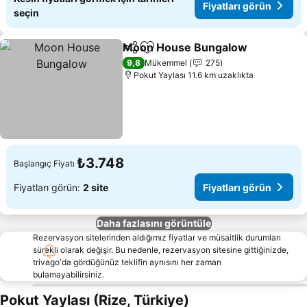
Fiyatları görün
seçin
Moon House Bungalow
Paylaş
Favorilerime ekle
9,8
Mükemmel
275
Pokut Yaylası 11.6 km uzaklıkta
₺3.748
Başlangıç Fiyatı
Fiyatları görün:
2 site
Fiyatları görün
Daha fazlasını görüntüle
Rezervasyon sitelerinden aldığımız fiyatlar ve müsaitlik durumları
sürekli olarak değişir. Bu nedenle, rezervasyon sitesine gittiğinizde,
trivago'da gördüğünüz teklifin aynısını her zaman
bulamayabilirsiniz.
Pokut Yaylası (Rize, Türkiye)