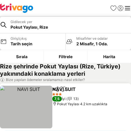
Favoriler
Giriş y
Me
Gidilecek yer
Pokut Yaylası, Rize
Giriş/çıkış
Misafirler ve odalar
Tarih seçin
2 Misafir, 1 Oda.
Sırala
Filtrele
Harita
Rize şehrinde Pokut Yaylası (Rize, Türkiye)
yakınındaki konaklama yerleri
Bize yapılan ödemeler sıralamamızı nasıl etkiler?
NAVI SUIT
Paylaş
Favorilerime ekle
3 Yıldız
7,5
İyi
13
Pokut Yaylası 4.2 km uzaklıkta