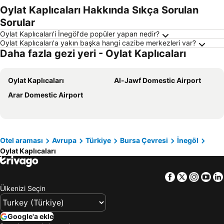
Oylat Kaplıcaları Hakkında Sıkça Sorulan
Sorular
Oylat Kaplıcaları'i İnegöl'de popüler yapan nedir?
Oylat Kaplıcaları'a yakın başka hangi cazibe merkezleri var?
Daha fazla gezi yeri - Oylat Kaplıcaları
Oylat Kaplıcaları
Al-Jawf Domestic Airport
Arar Domestic Airport
Otel araması
Avrupa
Türkiye
Bursa Çevresi
İnegöl
Oylat Kaplıcaları
Facebook
Twitter
Insta
Yo
Ülkenizi Seçin
Google'a ekle