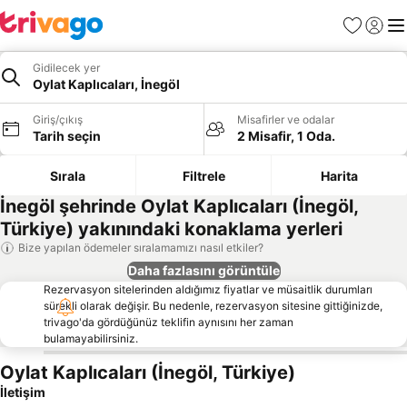
Favoriler
Giriş y
Me
Gidilecek yer
Oylat Kaplıcaları, İnegöl
Giriş/çıkış
Misafirler ve odalar
Tarih seçin
2 Misafir, 1 Oda.
Sırala
Filtrele
Harita
İnegöl şehrinde Oylat Kaplıcaları (İnegöl,
Türkiye) yakınındaki konaklama yerleri
Bize yapılan ödemeler sıralamamızı nasıl etkiler?
Daha fazlasını görüntüle
Rezervasyon sitelerinden aldığımız fiyatlar ve müsaitlik durumları
sürekli olarak değişir. Bu nedenle, rezervasyon sitesine gittiğinizde,
trivago'da gördüğünüz teklifin aynısını her zaman
bulamayabilirsiniz.
Oylat Kaplıcaları (İnegöl, Türkiye)
İletişim