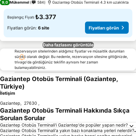
9,0
Mükemmel
584
Gaziantep Otobüs Terminali 4.3 km uzaklıkta
₺3.377
Başlangıç Fiyatı
Fiyatları görün:
6 site
Fiyatları görün
Daha fazlasını görüntüle
Rezervasyon sitelerinden aldığımız fiyatlar ve müsaitlik durumları
sürekli olarak değişir. Bu nedenle, rezervasyon sitesine gittiğinizde,
trivago'da gördüğünüz teklifin aynısını her zaman
bulamayabilirsiniz.
Gaziantep Otobüs Terminali (Gaziantep,
Türkiye)
İletişim
Gaziantep
,
27630
,
Gaziantep Otobüs Terminali Hakkında Sıkça
Sorulan Sorular
Gaziantep Otobüs Terminali'i Gaziantep'de popüler yapan nedir?
Gaziantep Otobüs Terminali'a yakın bazı konaklama yerleri nelerdir?
Gaziantep Otobüs Terminali'a yakın başka hangi cazibe merkezleri