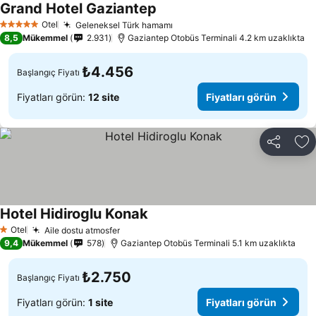
Grand Hotel Gaziantep
Fiyatları görün
Otel
Geleneksel Türk hamamı
Fiyatları görün
5 Yıldız
8,5
Mükemmel
2.931
Gaziantep Otobüs Terminali 4.2 km uzaklıkta
₺4.456
Başlangıç Fiyatı
Fiyatları görün:
12 site
Fiyatları görün
Paylaş
Fa
Hotel Hidiroglu Konak
Fiyatları görün
Otel
Aile dostu atmosfer
Fiyatları görün
1 Yıldız
9,4
Mükemmel
578
Gaziantep Otobüs Terminali 5.1 km uzaklıkta
₺2.750
Başlangıç Fiyatı
Fiyatları görün:
1 site
Fiyatları görün