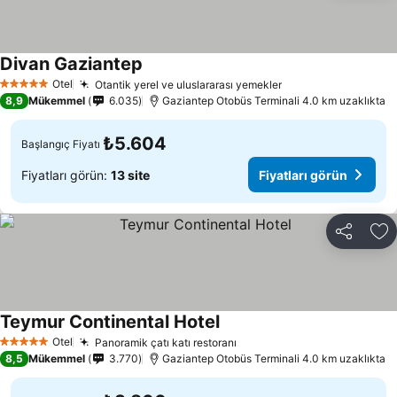
Divan Gaziantep
Fiyatları görün
Otel
Otantik yerel ve uluslararası yemekler
Fiyatları görün
5 Yıldız
8,9
Mükemmel
6.035
Gaziantep Otobüs Terminali 4.0 km uzaklıkta
₺5.604
Başlangıç Fiyatı
Fiyatları görün:
13 site
Fiyatları görün
Paylaş
Fa
Teymur Continental Hotel
Fiyatları görün
Otel
Panoramik çatı katı restoranı
Fiyatları görün
5 Yıldız
8,5
Mükemmel
3.770
Gaziantep Otobüs Terminali 4.0 km uzaklıkta