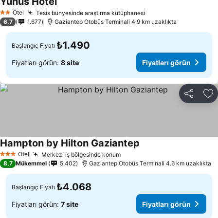
Yunus Hotel
Fiyatları görün
Otel
Tesis bünyesinde araştırma kütüphanesi
Fiyatları görün
2 Yıldız
6,7
1.677
Gaziantep Otobüs Terminali 4.9 km uzaklıkta
₺1.490
Başlangıç Fiyatı
Fiyatları görün:
8 site
Fiyatları görün
Paylaş
Fa
Hampton by Hilton Gaziantep
Fiyatları görün
Otel
Merkezi iş bölgesinde konum
Fiyatları görün
3 Yıldız
8,7
Mükemmel
5.402
Gaziantep Otobüs Terminali 4.6 km uzaklıkta
₺4.068
Başlangıç Fiyatı
Fiyatları görün:
7 site
Fiyatları görün