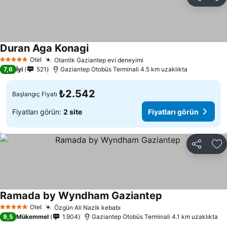
Paylaş
Fa
Duran Aga Konagi
Fiyatları görün
Otel
Otantik Gaziantep evi deneyimi
Fiyatları görün
5 Yıldız
7,6
İyi
521
Gaziantep Otobüs Terminali 4.5 km uzaklıkta
₺2.542
Başlangıç Fiyatı
Fiyatları görün:
2 site
Fiyatları görün
Paylaş
Fa
Ramada by Wyndham Gaziantep
Fiyatları görün
Otel
Özgün Ali Nazik kebabı
Fiyatları görün
5 Yıldız
9,5
Mükemmel
1.904
Gaziantep Otobüs Terminali 4.1 km uzaklıkta