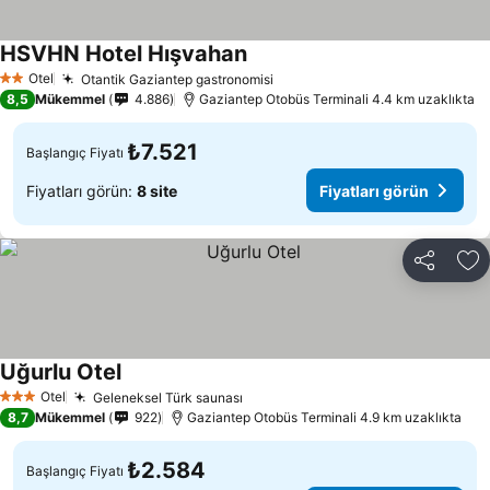
HSVHN Hotel Hışvahan
Fiyatları görün
Otel
Otantik Gaziantep gastronomisi
Fiyatları görün
2 Yıldız
8,5
Mükemmel
4.886
Gaziantep Otobüs Terminali 4.4 km uzaklıkta
₺7.521
Başlangıç Fiyatı
Fiyatları görün:
8 site
Fiyatları görün
Paylaş
Fa
Uğurlu Otel
Fiyatları görün
Otel
Geleneksel Türk saunası
Fiyatları görün
3 Yıldız
8,7
Mükemmel
922
Gaziantep Otobüs Terminali 4.9 km uzaklıkta
₺2.584
Başlangıç Fiyatı