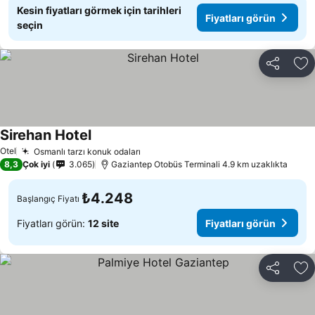
Kesin fiyatları görmek için tarihleri
Fiyatları görün
seçin
Paylaş
Fa
Sirehan Hotel
Fiyatları görün
Otel
Osmanlı tarzı konuk odaları
Fiyatları görün
8,3
Çok iyi
3.065
Gaziantep Otobüs Terminali 4.9 km uzaklıkta
₺4.248
Başlangıç Fiyatı
Fiyatları görün:
12 site
Fiyatları görün
Paylaş
Fa