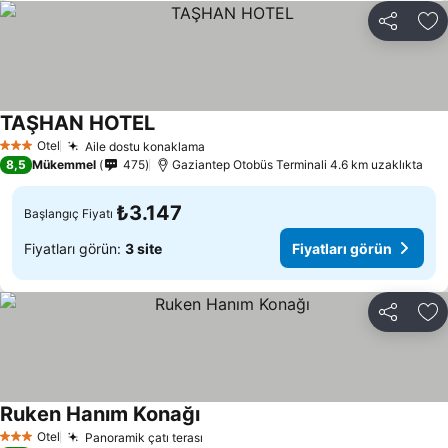
Paylaş
Fa
TAŞHAN HOTEL
Fiyatları görün
Otel
Aile dostu konaklama
Fiyatları görün
3 Yıldız
8,5
Mükemmel
475
Gaziantep Otobüs Terminali 4.6 km uzaklıkta
₺3.147
Başlangıç Fiyatı
Fiyatları görün:
3 site
Fiyatları görün
Paylaş
Fa
Ruken Hanım Konağı
Fiyatları görün
Otel
Panoramik çatı terası
Fiyatları görün
3 Yıldız