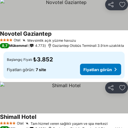
Paylaş
Fa
Novotel Gaziantep
Fiyatları görün
Otel
Mevsimlik açık yüzme havuzu
Fiyatları görün
4 Yıldız
8,7
Mükemmel
4.773
Gaziantep Otobüs Terminali 3.9 km uzaklıkta
₺3.852
Başlangıç Fiyatı
Fiyatları görün:
7 site
Fiyatları görün
Paylaş
Fa
Shimall Hotel
Fiyatları görün
Otel
Tam hizmet veren sağlıklı yaşam ve spa merkezi
Fiyatları
5 Yıldız