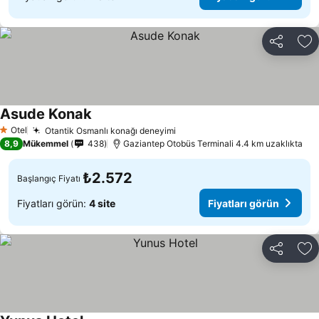
Paylaş
Fa
Asude Konak
Fiyatları görün
Otel
Otantik Osmanlı konağı deneyimi
Fiyatları görün
1 Yıldız
8,9
Mükemmel
438
Gaziantep Otobüs Terminali 4.4 km uzaklıkta
₺2.572
Başlangıç Fiyatı
Fiyatları görün:
4 site
Fiyatları görün
Paylaş
Fa