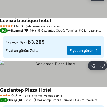
Levissi boutique hotel
Fiyatları görün
Otel
Şehir manzaralı çatı terası
Fiyatları görün
5 Yıldız
9,1
Mükemmel
464
Gaziantep Otobüs Terminali 5.0 km uzaklıkta
₺3.285
Başlangıç Fiyatı
Fiyatları görün:
7 site
Fiyatları görün
Paylaş
Fa
Gaziantep Plaza Hotel
Fiyatları görün
Otel
Tesis içi yemek ve oda servisi
Fiyatları görün
4 Yıldız
8,0
Çok iyi
2.212
Gaziantep Otobüs Terminali 4.4 km uzaklıkta