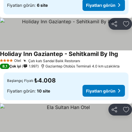
Fiyatları görün:
6 site
Fiyatları görün
Paylaş
Fa
Holiday Inn Gaziantep - Sehitkamil By Ihg
Fiyatl
Otel
Çatı katı Sandal Balık Restoranı
Fiyatları görün
4 Yıldız
8,1
Çok iyi
1.997
Gaziantep Otobüs Terminali 4.0 km uzaklıkta
₺4.008
Başlangıç Fiyatı
Fiyatları görün:
10 site
Fiyatları görün
Paylaş
Fa