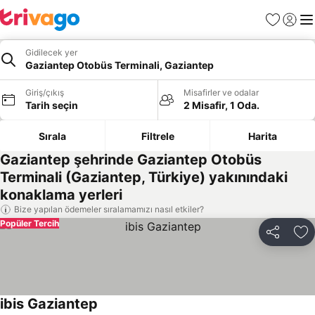
Favoriler
Giriş y
Me
Gidilecek yer
Gaziantep Otobüs Terminali, Gaziantep
Giriş/çıkış
Misafirler ve odalar
Tarih seçin
2 Misafir, 1 Oda.
Sırala
Filtrele
Harita
Gaziantep şehrinde Gaziantep Otobüs
Terminali (Gaziantep, Türkiye) yakınındaki
konaklama yerleri
Bize yapılan ödemeler sıralamamızı nasıl etkiler?
Popüler Tercih
Paylaş
Fa
ibis Gaziantep
Fiyatları görün