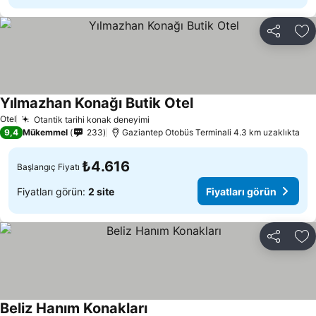
Paylaş
Fa
Yılmazhan Konağı Butik Otel
Fiyatları görün
Otel
Otantik tarihi konak deneyimi
Fiyatları görün
9,4
Mükemmel
233
Gaziantep Otobüs Terminali 4.3 km uzaklıkta
₺4.616
Başlangıç Fiyatı
Fiyatları görün:
2 site
Fiyatları görün
Paylaş
Fa
Beliz Hanım Konakları