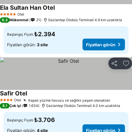
Ela Sultan Han Otel
Fiyatları görün
Otel
5 Yıldız
9,3
Mükemmel
21
Gaziantep Otobüs Terminali 4.9 km uzaklıkta
₺2.394
Başlangıç Fiyatı
Fiyatları görün:
3 site
Fiyatları görün
Paylaş
Fa
Safir Otel
Fiyatları görün
Otel
Kapalı yüzme havuzu ve sağlıklı yaşam olanakları
Fiyatları 
4 Yıldız
8,1
Çok iyi
1.634
Gaziantep Otobüs Terminali 4.0 km uzaklıkta
₺3.706
Başlangıç Fiyatı
Fiyatları görün:
4 site
Fiyatları görün