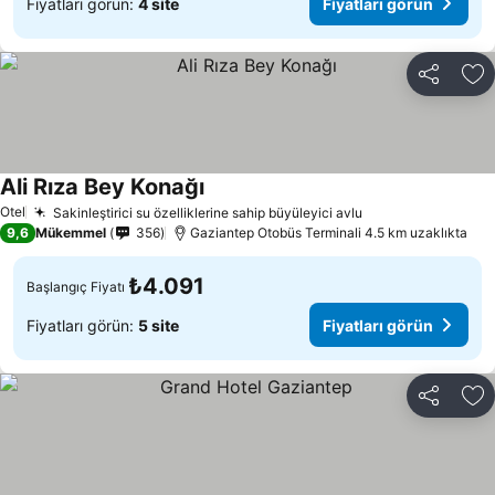
Fiyatları görün:
4 site
Fiyatları görün
Paylaş
Fa
Ali Rıza Bey Konağı
Fiyatları görün
Otel
Sakinleştirici su özelliklerine sahip büyüleyici avlu
Fiyatları görün
9,6
Mükemmel
356
Gaziantep Otobüs Terminali 4.5 km uzaklıkta
₺4.091
Başlangıç Fiyatı
Fiyatları görün:
5 site
Fiyatları görün
Paylaş
Fa