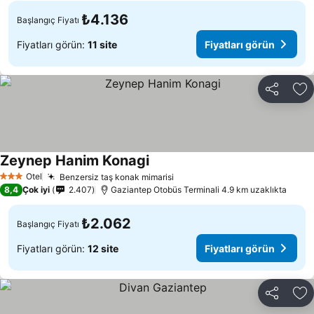
₺4.136
Başlangıç Fiyatı
Fiyatları görün:
11 site
Fiyatları görün
Paylaş
Fa
Zeynep Hanim Konagi
Fiyatları görün
Otel
Benzersiz taş konak mimarisi
Fiyatları görün
3 Yıldız
8,4
Çok iyi
2.407
Gaziantep Otobüs Terminali 4.9 km uzaklıkta
₺2.062
Başlangıç Fiyatı
Fiyatları görün:
12 site
Fiyatları görün
Paylaş
Fa