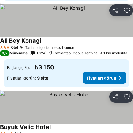
Paylaş
Fa
Ali Bey Konagi
Fiyatları görün
Otel
Tarihi bölgede merkezi konum
Fiyatları görün
3 Yıldız
9,2
Mükemmel
1.624
Gaziantep Otobüs Terminali 4.1 km uzaklıkta
₺3.150
Başlangıç Fiyatı
Fiyatları görün:
9 site
Fiyatları görün
Paylaş
Fa
Buyuk Velic Hotel
Fiyatları görün