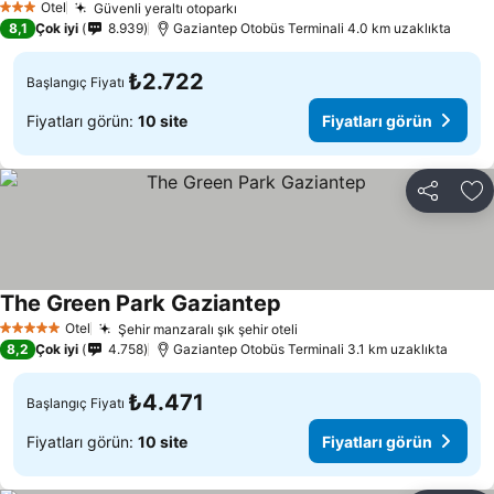
Otel
Güvenli yeraltı otoparkı
Fiyatları görün
3 Yıldız
8,1
Çok iyi
8.939
Gaziantep Otobüs Terminali 4.0 km uzaklıkta
₺2.722
Başlangıç Fiyatı
Fiyatları görün:
10 site
Fiyatları görün
Paylaş
Fa
The Green Park Gaziantep
Fiyatları görün
Otel
Şehir manzaralı şık şehir oteli
Fiyatları görün
5 Yıldız
8,2
Çok iyi
4.758
Gaziantep Otobüs Terminali 3.1 km uzaklıkta
₺4.471
Başlangıç Fiyatı
Fiyatları görün:
10 site
Fiyatları görün