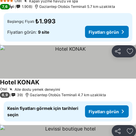
Otel
Kapalı yüzme havuzu ve spa
Fiyatları görün
4 Yıldız
7,6
İyi
1.908
Gaziantep Otobüs Terminali 5.7 km uzaklıkta
₺1.993
Başlangıç Fiyatı
Fiyatları görün:
9 site
Fiyatları görün
Paylaş
Fa
Hotel KONAK
Fiyatları görün
Otel
Aile dostu yemek deneyimi
Fiyatları görün
6,9
39
Gaziantep Otobüs Terminali 4.7 km uzaklıkta
Kesin fiyatları görmek için tarihleri
Fiyatları görün
seçin
Paylaş
Fa