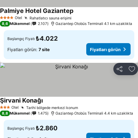
Palmiye Hotel Gaziantep
Fiyatları görün
Otel
Rahatlatıcı sauna erişimi
Fiyatları görün
4 Yıldız
8,6
Mükemmel
2.107
Gaziantep Otobüs Terminali 4.1 km uzaklıkta
₺4.022
Başlangıç Fiyatı
Fiyatları görün:
7 site
Fiyatları görün
Paylaş
Fa
Şirvani Konağı
Fiyatları görün
Otel
Tarihi bölgede merkezi konum
Fiyatları görün
3 Yıldız
8,8
Mükemmel
1.475
Gaziantep Otobüs Terminali 4.4 km uzaklıkta
₺2.860
Başlangıç Fiyatı