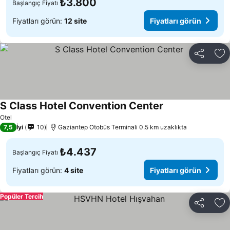
₺3.800
Başlangıç Fiyatı
Fiyatları görün:
12 site
Fiyatları görün
Paylaş
Fa
S Class Hotel Convention Center
Fiyatları görün
Otel
7,5
İyi
10
Gaziantep Otobüs Terminali 0.5 km uzaklıkta
₺4.437
Başlangıç Fiyatı
Fiyatları görün:
4 site
Fiyatları görün
Popüler Tercih
Paylaş
Fa