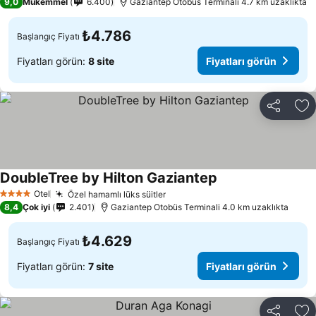
9,0
Mükemmel
6.400
Gaziantep Otobüs Terminali 4.7 km uzaklıkta
₺4.786
Başlangıç Fiyatı
Fiyatları görün:
8 site
Fiyatları görün
Paylaş
Fa
DoubleTree by Hilton Gaziantep
Fiyatları görün
Otel
Özel hamamlı lüks süitler
Fiyatları görün
4 Yıldız
8,4
Çok iyi
2.401
Gaziantep Otobüs Terminali 4.0 km uzaklıkta
₺4.629
Başlangıç Fiyatı
Fiyatları görün:
7 site
Fiyatları görün