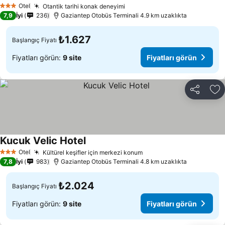
Fiyatları görün
Otel
Otantik tarihi konak deneyimi
Fiyatları görün
3 Yıldız
7,9
İyi
236
Gaziantep Otobüs Terminali 4.9 km uzaklıkta
₺1.627
Başlangıç Fiyatı
Fiyatları görün:
9 site
Fiyatları görün
Paylaş
Fa
Kucuk Velic Hotel
Fiyatları görün
Otel
Kültürel keşifler için merkezi konum
Fiyatları görün
3 Yıldız
7,8
İyi
983
Gaziantep Otobüs Terminali 4.8 km uzaklıkta
₺2.024
Başlangıç Fiyatı
Fiyatları görün:
9 site
Fiyatları görün