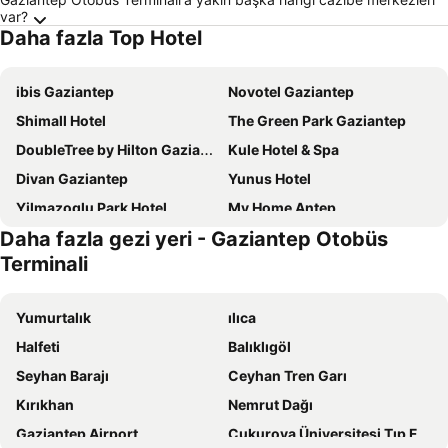
var?
Daha fazla Top Hotel
ibis Gaziantep
Novotel Gaziantep
Shimall Hotel
The Green Park Gaziantep
DoubleTree by Hilton Gaziantep
Kule Hotel & Spa
Divan Gaziantep
Yunus Hotel
Yilmazoglu Park Hotel
My Home Antep
Daha fazla gezi yeri - Gaziantep Otobüs
Ramada by Wyndham Gaziantep
Teymur Continental Hotel
Terminali
Buyuk Velic Hotel
Duran Aga Konagi
Zeynep Hanim Konagi
Hampton by Hilton Gaziantep
Yumurtalık
ılıca
Uğurlu Otel
Holiday Inn Gaziantep - Sehitkamil By Ihg
Halfeti
Balıklıgöl
Hotel Murat
Efe Bey Konagi
Seyhan Barajı
Ceyhan Tren Garı
Sirehan Hotel
Tugcan Hotel
Kırıkhan
Nemrut Dağı
Taş Konak Hotel
Grand Hotel Gaziantep
Gaziantep Airport
Çukurova Üniversitesi Tıp Fakültesi
Palmiye Hotel Gaziantep
Hotel Hidiroglu Konak