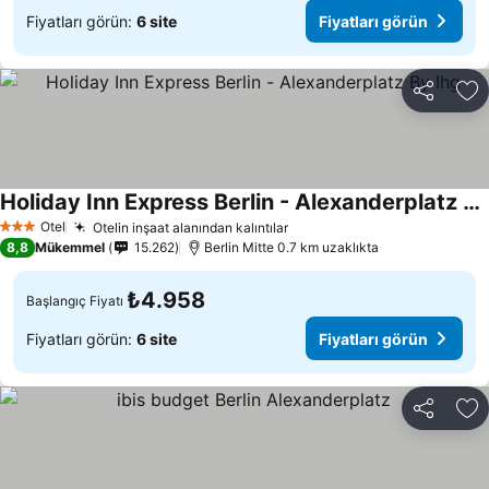
Fiyatları görün:
6 site
Fiyatları görün
Paylaş
Fa
Holiday Inn Express Berlin - Alexanderplatz By Ihg
Otel
Otelin inşaat alanından kalıntılar
3 Yıldız
8,8
Mükemmel
15.262
Berlin Mitte 0.7 km uzaklıkta
₺4.958
Başlangıç Fiyatı
Fiyatları görün:
6 site
Fiyatları görün
Paylaş
Fa