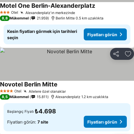
Motel One Berlin-Alexanderplatz
Otel
Alexanderplatz'ın merkezinde
3 Yıldız
8,8
Mükemmel
21.959
Berlin Mitte 0.5 km uzaklıkta
Kesin fiyatları görmek için tarihleri
Fiyatları görün
seçin
Paylaş
Fa
Novotel Berlin Mitte
Otel
Ailelere özel olanaklar
4 Yıldız
8,5
Mükemmel
15.811
Alexanderplatz 1.2 km uzaklıkta
₺4.698
Başlangıç Fiyatı
Fiyatları görün:
7 site
Fiyatları görün