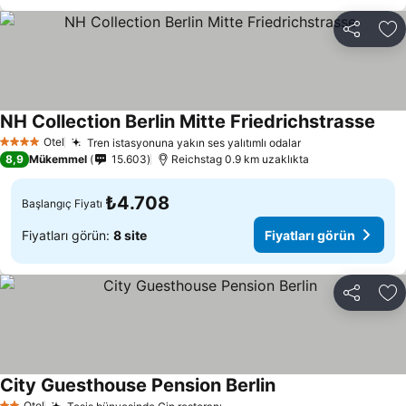
Paylaş
Fa
NH Collection Berlin Mitte Friedrichstrasse
Otel
Tren istasyonuna yakın ses yalıtımlı odalar
4 Yıldız
8,9
Mükemmel
15.603
Reichstag 0.9 km uzaklıkta
₺4.708
Başlangıç Fiyatı
Fiyatları görün:
8 site
Fiyatları görün
Paylaş
Fa
City Guesthouse Pension Berlin
Otel