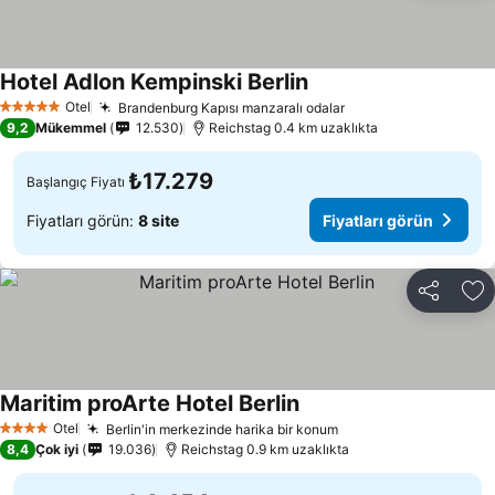
Hotel Adlon Kempinski Berlin
Otel
Brandenburg Kapısı manzaralı odalar
5 Yıldız
9,2
Mükemmel
12.530
Reichstag 0.4 km uzaklıkta
₺17.279
Başlangıç Fiyatı
Fiyatları görün:
8 site
Fiyatları görün
Paylaş
Fa
Maritim proArte Hotel Berlin
Otel
Berlin'in merkezinde harika bir konum
4 Yıldız
8,4
Çok iyi
19.036
Reichstag 0.9 km uzaklıkta