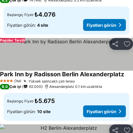
8,2
Çok iyi
14.148
Alexanderplatz 0.2 km uzaklıkta
₺4.076
Başlangıç Fiyatı
Fiyatları görün:
4 site
Fiyatları görün
Popüler Tercih
Paylaş
Fa
Park Inn by Radisson Berlin Alexanderplatz
Otel
Yüksek salıncaklı çatı terası
4 Yıldız
8,0
Çok iyi
62.000
Alexanderplatz 0.1 km uzaklıkta
₺5.675
Başlangıç Fiyatı
Fiyatları görün:
10 site
Fiyatları görün