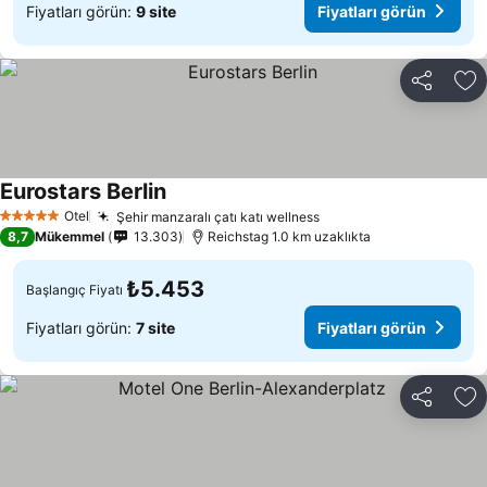
Fiyatları görün:
9 site
Fiyatları görün
Paylaş
Fa
Eurostars Berlin
Otel
Şehir manzaralı çatı katı wellness
5 Yıldız
8,7
Mükemmel
13.303
Reichstag 1.0 km uzaklıkta
₺5.453
Başlangıç Fiyatı
Fiyatları görün:
7 site
Fiyatları görün
Paylaş
Fa