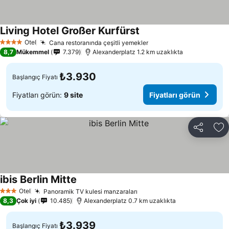
Living Hotel Großer Kurfürst
Otel
Cana restoranında çeşitli yemekler
4 Yıldız
8,7
Mükemmel
7.379
Alexanderplatz 1.2 km uzaklıkta
₺3.930
Başlangıç Fiyatı
Fiyatları görün:
9 site
Fiyatları görün
Paylaş
Fa
ibis Berlin Mitte
Otel
Panoramik TV kulesi manzaraları
3 Yıldız
8,3
Çok iyi
10.485
Alexanderplatz 0.7 km uzaklıkta
₺3.939
Başlangıç Fiyatı