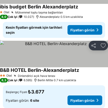
ibis budget Berlin Alexanderplatz
Otel
Mükemmel toplu taşıma bağlantıları
1 Yıldız
8,0
Çok iyi
10.027
Alexanderplatz 0.5 km uzaklıkta
Kesin fiyatları görmek için tarihleri
Fiyatları görün
seçin
Paylaş
Fa
B&B HOTEL Berlin-Alexanderplatz
Otel
Dinlendirici açık hava terası
2 Yıldız
8,3
Çok iyi
6.595
Berlin Mitte 0.7 km uzaklıkta
₺3.677
Başlangıç Fiyatı
Fiyatları görün:
6 site
Fiyatları görün