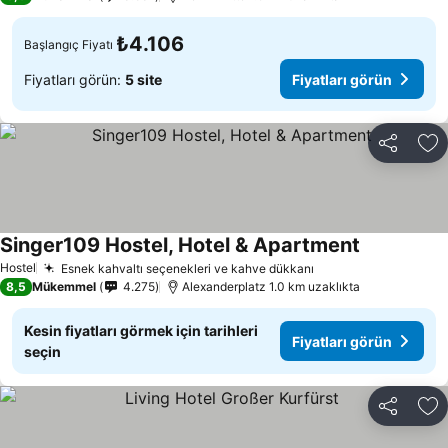
₺4.106
Başlangıç Fiyatı
Fiyatları görün:
5 site
Fiyatları görün
Paylaş
Fa
Singer109 Hostel, Hotel & Apartment
Hostel
Esnek kahvaltı seçenekleri ve kahve dükkanı
8,5
Mükemmel
4.275
Alexanderplatz 1.0 km uzaklıkta
Kesin fiyatları görmek için tarihleri
Fiyatları görün
seçin
Paylaş
Fa