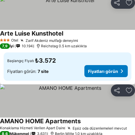
Paylaş
Fa
Arte Luise Kunsthotel
Otel
Zarif Akdeniz mutfağı deneyimi
3 Yıldız
7,9
İyi
10.194
Reichstag 0.5 km uzaklıkta
₺3.572
Başlangıç Fiyatı
Fiyatları görün:
7 site
Fiyatları görün
Paylaş
Fa
AMANO HOME Apartments
Konaklama Hizmeti Verilen Apart Daire
Eşsiz oda düzenlemeleri mevcut
8,6
Mükemmel
3.631
Berlin Mitte 1.0 km uzaklıkta