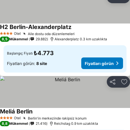
Paylaş
Fa
H2 Berlin-Alexanderplatz
Otel
Aile dostu oda düzenlemeleri
4 Yıldız
8,5
Mükemmel
29.882
Alexanderplatz 0.3 km uzaklıkta
₺4.773
Başlangıç Fiyatı
Fiyatları görün:
8 site
Fiyatları görün
Paylaş
Fa
Meliá Berlin
Otel
Berlin'in merkezinde rakipsiz konum
4 Yıldız
8,8
Mükemmel
21.416
Reichstag 0.9 km uzaklıkta