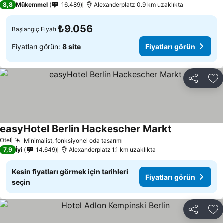
8,8
Mükemmel
16.489
Alexanderplatz 0.9 km uzaklıkta
₺9.056
Başlangıç Fiyatı
Fiyatları görün:
8 site
Fiyatları görün
Paylaş
Fa
easyHotel Berlin Hackescher Markt
Otel
Minimalist, fonksiyonel oda tasarımı
7,9
İyi
14.649
Alexanderplatz 1.1 km uzaklıkta
Kesin fiyatları görmek için tarihleri
Fiyatları görün
seçin
Paylaş
Fa