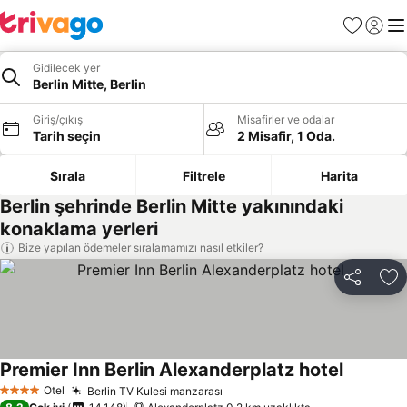
Favoriler
Giriş y
Me
Gidilecek yer
Berlin Mitte, Berlin
Giriş/çıkış
Misafirler ve odalar
Tarih seçin
2 Misafir, 1 Oda.
Sırala
Filtrele
Harita
Berlin şehrinde Berlin Mitte yakınındaki
konaklama yerleri
Bize yapılan ödemeler sıralamamızı nasıl etkiler?
Paylaş
Fa
Premier Inn Berlin Alexanderplatz hotel
Otel
Berlin TV Kulesi manzarası
4 Yıldız