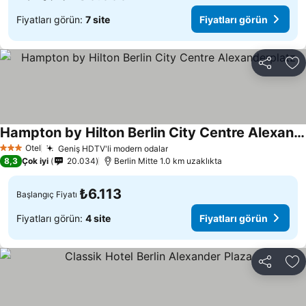
Fiyatları görün:
7 site
Fiyatları görün
Paylaş
Fa
Hampton by Hilton Berlin City Centre Alexanderplatz
Otel
Geniş HDTV'li modern odalar
3 Yıldız
8,3
Çok iyi
20.034
Berlin Mitte 1.0 km uzaklıkta
₺6.113
Başlangıç Fiyatı
Fiyatları görün:
4 site
Fiyatları görün
Paylaş
Fa