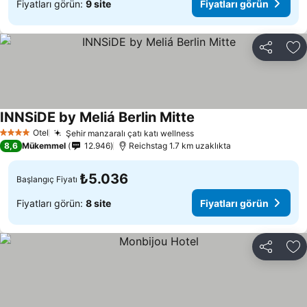
Fiyatları görün:
9 site
Fiyatları görün
Paylaş
Fa
INNSiDE by Meliá Berlin Mitte
Otel
Şehir manzaralı çatı katı wellness
4 Yıldız
8,6
Mükemmel
12.946
Reichstag 1.7 km uzaklıkta
₺5.036
Başlangıç Fiyatı
Fiyatları görün:
8 site
Fiyatları görün
Paylaş
Fa