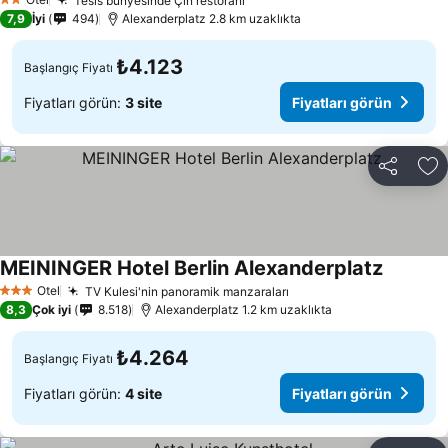
Tesis bünyesinde Çin restoranı
2 Yıldız
7,9
İyi
494
Alexanderplatz 2.8 km uzaklıkta
₺4.123
Başlangıç Fiyatı
Fiyatları görün:
3 site
Fiyatları görün
Paylaş
Fa
MEININGER Hotel Berlin Alexanderplatz
Otel
TV Kulesi'nin panoramik manzaraları
3 Yıldız
8,3
Çok iyi
8.518
Alexanderplatz 1.2 km uzaklıkta
₺4.264
Başlangıç Fiyatı
Fiyatları görün:
4 site
Fiyatları görün