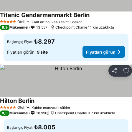
Titanic Gendarmenmarkt Berlin
Otel
Zarif art nouveau esintili dekor
5 Yıldız
8,9
Mükemmel
13.557
Checkpoint Charlie 1.1 km uzaklıkta
₺8.297
Başlangıç Fiyatı
Fiyatları görün:
9 site
Fiyatları görün
Paylaş
Fa
Hilton Berlin
Otel
Kubbe manzaralı süitler
5 Yıldız
8,5
Mükemmel
18.996
Checkpoint Charlie 0.7 km uzaklıkta
₺8.005
Başlangıç Fiyatı