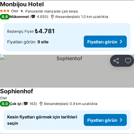
Monbijou Hotel
Otel
Panoramik manzaralı çatı terası
3 Yıldız
8,8
Mükemmel
4.930
Alexanderplatz 1.0 km uzaklıkta
₺4.781
Başlangıç Fiyatı
Fiyatları görün:
9 site
Fiyatları görün
Paylaş
Fa
Sophienhof
Otel
8,0
Çok iyi
163
Alexanderplatz 0.9 km uzaklıkta
Kesin fiyatları görmek için tarihleri
Fiyatları görün
seçin