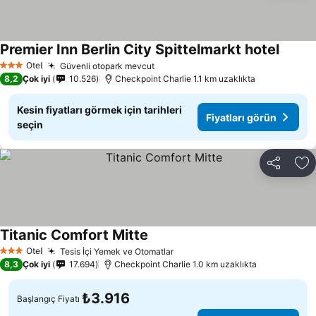
Premier Inn Berlin City Spittelmarkt hotel
Otel
Güvenli otopark mevcut
3 Yıldız
8,2
Çok iyi
10.526
Checkpoint Charlie 1.1 km uzaklıkta
Kesin fiyatları görmek için tarihleri
Fiyatları görün
seçin
Paylaş
Fa
Titanic Comfort Mitte
Otel
Tesis İçi Yemek ve Otomatlar
3 Yıldız
8,3
Çok iyi
17.694
Checkpoint Charlie 1.0 km uzaklıkta
₺3.916
Başlangıç Fiyatı