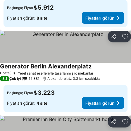
₺5.912
Başlangıç Fiyatı
Fiyatları görün:
8 site
Fiyatları görün
Paylaş
Fa
Generator Berlin Alexanderplatz
Hostel
Yerel sanat eserleriyle tasarlanmış iç mekanlar
8,1
Çok iyi
15.381
Alexanderplatz 0.3 km uzaklıkta
₺3.223
Başlangıç Fiyatı
Fiyatları görün:
4 site
Fiyatları görün
Paylaş
Fa