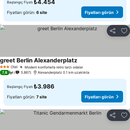
₺4.454
Başlangıç Fiyatı
Fiyatları görün:
6 site
Fiyatları görün
Paylaş
Fa
greet Berlin Alexanderplatz
Otel
Modern konforlarla retro tarzı odalar
3 Yıldız
7,8
İyi
5.867
Alexanderplatz 0.1 km uzaklıkta
₺3.986
Başlangıç Fiyatı
Fiyatları görün:
7 site
Fiyatları görün
Paylaş
Fa