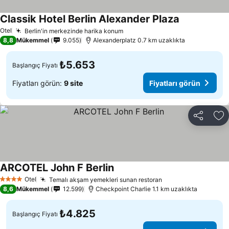
Classik Hotel Berlin Alexander Plaza
Otel
Berlin'in merkezinde harika konum
8,8
Mükemmel
9.055
Alexanderplatz 0.7 km uzaklıkta
₺5.653
Başlangıç Fiyatı
Fiyatları görün:
9 site
Fiyatları görün
Paylaş
Fa
ARCOTEL John F Berlin
Otel
Temalı akşam yemekleri sunan restoran
4 Yıldız
8,6
Mükemmel
12.599
Checkpoint Charlie 1.1 km uzaklıkta
₺4.825
Başlangıç Fiyatı