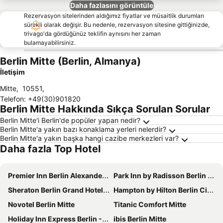
Daha fazlasını görüntüle
Rezervasyon sitelerinden aldığımız fiyatlar ve müsaitlik durumları
sürekli olarak değişir. Bu nedenle, rezervasyon sitesine gittiğinizde,
trivago'da gördüğünüz teklifin aynısını her zaman
bulamayabilirsiniz.
Berlin Mitte (Berlin, Almanya)
İletişim
Mitte
,
10551
,
Telefon
:
+49(30)901820
Berlin Mitte Hakkında Sıkça Sorulan Sorular
Berlin Mitte'i Berlin'de popüler yapan nedir?
Berlin Mitte'a yakın bazı konaklama yerleri nelerdir?
Berlin Mitte'a yakın başka hangi cazibe merkezleri var?
Daha fazla Top Hotel
Premier Inn Berlin Alexanderplatz hotel
Park Inn by Radisson Berlin Alexanderplatz
Sheraton Berlin Grand Hotel Esplanade
Hampton by Hilton Berlin City Centre Alexanderplatz
Novotel Berlin Mitte
Titanic Comfort Mitte
Holiday Inn Express Berlin - Alexanderplatz By Ihg
ibis Berlin Mitte