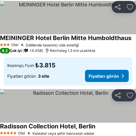
Paylaş
Fa
MEININGER Hotel Berlin Mitte Humboldthaus
Otel
DaWanda tasarımcı oda estetiği
3 Yıldız
8,2
Çok iyi
14.058
Reichstag 1.3 km uzaklıkta
₺3.815
Başlangıç Fiyatı
Fiyatları görün:
3 site
Fiyatları görün
Paylaş
Fa
Radisson Collection Hotel, Berlin
Otel
Katedral veya şehir manzaralı odalar
5 Yıldız