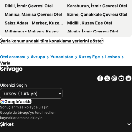
Dikili, İzmir Çevresi Otel
Karaburun, İzmir Çevresi Otel
Manisa, Manisa Çevresi Otel
Ezine, Çanakkale Çevresi Otel
Sakız Adası - Merkez, Kuzey Ege Otel
Midilli, Kuzey Ege Otel
Mithimna - Molivos, Kuzey Ege Otel
Aliağa, İzmir Çevresi Otel
Karfas, Kuzey Ege Otel
Bergama, İzmir Çevresi Otel
Varia konumundaki tüm konaklama yerlerini göster
Menemen, İzmir Çevresi Otel
Efthalou, Kuzey Ege Otel
Otel araması
Avrupa
Yunanistan
Kuzey Ege
Lesbos
Petra, Kuzey Ege Otel
Pyrgi Thermis, Kuzey Ege Otel
Varia
Neapoli, Kuzey Ege Otel
Agia Ermioni, Kuzey Ege Otel
Soma, Manisa Çevresi Otel
Kambos, Kuzey Ege Otel
Facebook
Twitter
Insta
Yo
Ayvalık, Balıkesir Çevresi Otel
Çeşme, İzmir Çevresi Otel
Ülkenizi Seçin
İzmir, İzmir Çevresi Otel
Alaçatı, İzmir Çevresi Otel
Bozcaada, Çanakkale Çevresi Otel
Edremit, Balıkesir Çevresi Otel
Google'a ekle
Sonuçlarımıza kolayca ulaşın:
Assos, Çanakkale Çevresi Otel
Urla, İzmir Çevresi Otel
Google'da trivago'yu tercih edilen
Foça, İzmir Çevresi Otel
Alexandroupolis, Doğu Makedonya ve Trakya Otel
kaynaklar arasına ekleyin.
Şirket
Rodos Adası, Güney Ege Otel
Kos, Güney Ege Otel