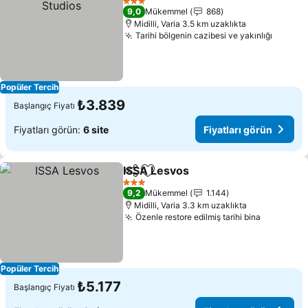
3 Yıldız
9,0
Mükemmel
868
Midilli, Varia 3.5 km uzaklıkta
Tarihi bölgenin cazibesi ve yakınlığı
Fiyatla
Popüler Tercih
₺3.839
Başlangıç Fiyatı
Fiyatları görün:
6 site
Fiyatları görün
ISSA Lesvos
Paylaş
Favorilerime ekle
Fiyatları görün
3 Yıldız
9,2
Mükemmel
1.144
Midilli, Varia 3.3 km uzaklıkta
Özenle restore edilmiş tarihi bina
Fiyatları
Popüler Tercih
₺5.177
Başlangıç Fiyatı