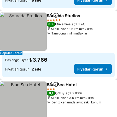
Fiyatları görün:
8 site
Fiyatları görün
Sourada Studios
Paylaş
Favorilerime ekle
Fiyatları 
5 Yıldız
8,9
Mükemmel
394
Midilli, Varia 1.6 km uzaklıkta
Tam donanımlı mutfaklar
Fiyatları görün
Popüler Tercih
₺3.766
Başlangıç Fiyatı
Fiyatları görün:
2 site
Fiyatları görün
Blue Sea Hotel
Paylaş
Favorilerime ekle
Fiyatları gö
3 Yıldız
8,1
Çok iyi
2.836
Midilli, Varia 3.0 km uzaklıkta
Deniz kenarında ayrıcalıklı konum
Fiyatlar