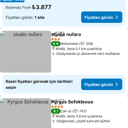
₺3.877
Başlangıç Fiyatı
Fiyatları görün:
1 site
Fiyatları görün
studio nufaro
Paylaş
Favorilerime ekle
Fiyatları gör
3 Yıldız
8,6
Mükemmel
359
Midilli, Varia 0.1 km uzaklıkta
Stüdyolarda iyi donanımlı mini mutfaklar
Fiy
Kesin fiyatları görmek için tarihleri
Fiyatları görün
seçin
Pyrgos Sofokleous
Paylaş
Favorilerime ekle
Fiyatlar
4 Yıldız
8,1
Çok iyi
743
Midilli, Varia 3.6 km uzaklıkta
Olağanüstü, çeşitli kahvaltı büfesi
Fiyatlar