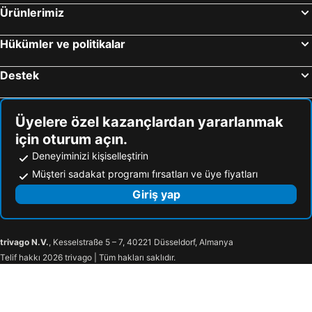
Atina, Attica Otel
Selanik, Orta Makedonya Otel
Ürünlerimiz
Pythagorion, Kuzey Ege Otel
Psalidi, Güney Ege Otel
Hükümler ve politikalar
Destek
Üyelere özel kazançlardan yararlanmak
için oturum açın.
Deneyiminizi kişiselleştirin
Müşteri sadakat programı fırsatları ve üye fiyatları
Giriş yap
trivago N.V.
, Kesselstraße 5 – 7, 40221 Düsseldorf, Almanya
Telif hakkı 2026 trivago | Tüm hakları saklıdır.