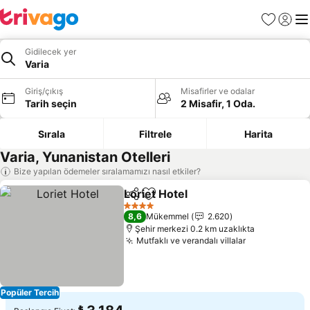
Favoriler
Giriş y
Me
Gidilecek yer
Varia
Giriş/çıkış
Misafirler ve odalar
Tarih seçin
2 Misafir, 1 Oda.
Sırala
Filtrele
Harita
Varia, Yunanistan Otelleri
Bize yapılan ödemeler sıralamamızı nasıl etkiler?
Loriet Hotel
Paylaş
Favorilerime ekle
Fiyatları görün
4 Yıldız
8,6
Mükemmel
2.620
Şehir merkezi 0.2 km uzaklıkta
Mutfaklı ve verandalı villalar
Fiyatları gö
Popüler Tercih