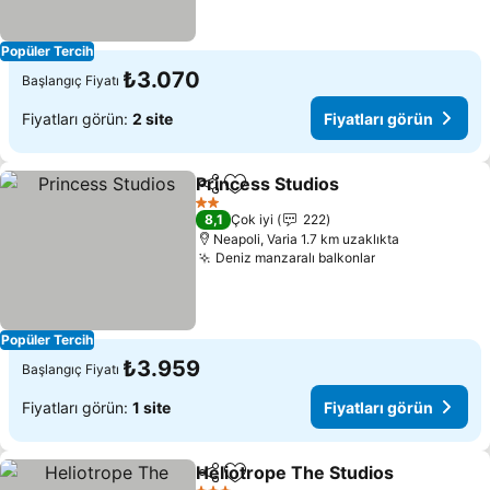
Popüler Tercih
₺3.070
Başlangıç Fiyatı
Fiyatları görün:
2 site
Fiyatları görün
Princess Studios
Paylaş
Favorilerime ekle
Fiyatları 
2 Yıldız
8,1
Çok iyi
222
Neapoli, Varia 1.7 km uzaklıkta
Deniz manzaralı balkonlar
Fiyatları görü
Popüler Tercih
₺3.959
Başlangıç Fiyatı
Fiyatları görün:
1 site
Fiyatları görün
Heliotrope The Studios
Paylaş
Favorilerime ekle
Fiy