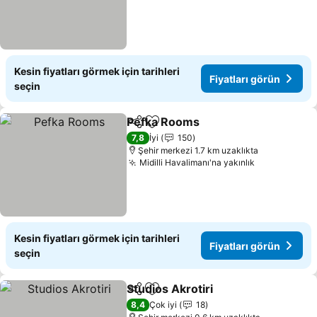
Kesin fiyatları görmek için tarihleri
Fiyatları görün
seçin
Pefka Rooms
Paylaş
Favorilerime ekle
Fiyatları görü
7,8
İyi
150
Şehir merkezi 1.7 km uzaklıkta
Midilli Havalimanı'na yakınlık
Fiyatları gö
Kesin fiyatları görmek için tarihleri
Fiyatları görün
seçin
Studios Akrotiri
Paylaş
Favorilerime ekle
Fiyatları g
8,4
Çok iyi
18