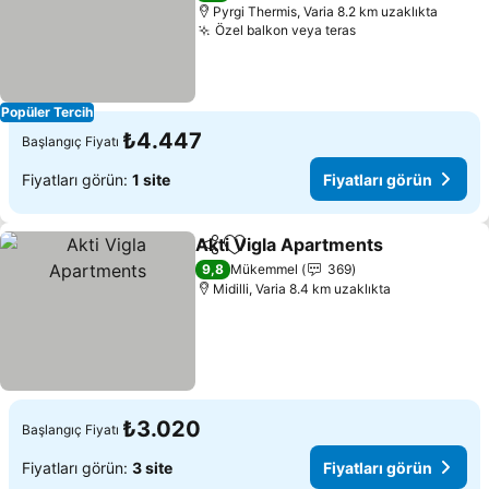
Pyrgi Thermis, Varia 8.2 km uzaklıkta
Özel balkon veya teras
Fiyatları görün
Popüler Tercih
₺4.447
Başlangıç Fiyatı
Fiyatları görün:
1 site
Fiyatları görün
Akti Vigla Apartments
Paylaş
Favorilerime ekle
Fiya
9,8
Mükemmel
369
Midilli, Varia 8.4 km uzaklıkta
₺3.020
Başlangıç Fiyatı
Fiyatları görün:
3 site
Fiyatları görün