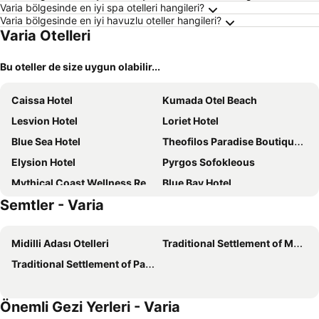
Varia bölgesinde en iyi spa otelleri hangileri?
Varia bölgesinde en iyi havuzlu oteller hangileri?
Varia Otelleri
Bu oteller de size uygun olabilir...
Caissa Hotel
Kumada Otel Beach
Lesvion Hotel
Loriet Hotel
Blue Sea Hotel
Theofilos Paradise Boutique Hotel
Elysion Hotel
Pyrgos Sofokleous
Mythical Coast Wellness Retreat
Blue Bay Hotel
Semtler - Varia
Golden Sun Rooms
Ampoulos Rooms & Apartments
Gera's Olive Grove
Heliotrope Hotels
Midilli Adası Otelleri
Traditional Settlement of Moria Otelleri
Orfeas Hotel
Olympias Mansion Mitilini
Traditional Settlement of Panaghiouda Otelleri
Oikies Small Elegant Houses
Aklidi Hotel
Paradisos Studios
Aella Studios
Önemli Gezi Yerleri - Varia
Porto Lesvos hotel
ISSA Thermi