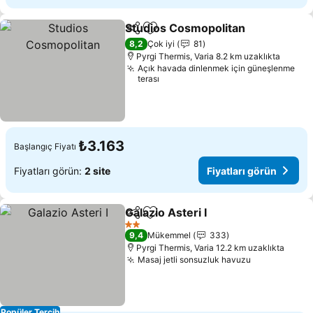
Studios Cosmopolitan
Paylaş
Favorilerime ekle
Fiya
8,2
Çok iyi
81
Pyrgi Thermis, Varia 8.2 km uzaklıkta
Açık havada dinlenmek için güneşlenme
terası
₺3.163
Başlangıç Fiyatı
Fiyatları görün:
2 site
Fiyatları görün
Galazio Asteri I
Paylaş
Favorilerime ekle
Fiyatları gö
2 Yıldız
9,4
Mükemmel
333
Pyrgi Thermis, Varia 12.2 km uzaklıkta
Masaj jetli sonsuzluk havuzu
Fiyatları gö
Popüler Tercih