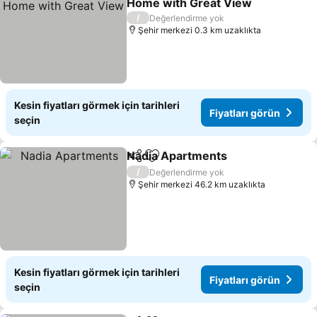
Home with Great View
Fiyatları görün
/
Değerlendirme yok
Şehir merkezi 0.3 km uzaklıkta
Kesin fiyatları görmek için tarihleri
Fiyatları görün
seçin
Nadia Apartments
Paylaş
Favorilerime ekle
Fiyatlar
/
Değerlendirme yok
Şehir merkezi 46.2 km uzaklıkta
Kesin fiyatları görmek için tarihleri
Fiyatları görün
seçin