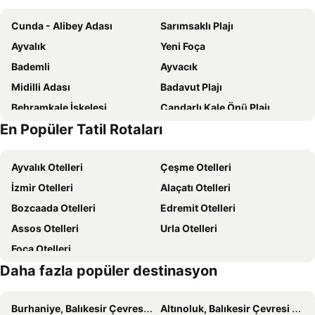
Hotel Lasia
Mikamas Villa
Cunda - Alibey Adası
Sarımsaklı Plajı
Blue Waves Apartments
Hotel Votsala
Ayvalık
Yeni Foça
DIAMOND VIEW
Aigeiros Apartments & restaurant
Bademli
Ayvacık
Ενοικιαζόμενα δωμάτια ΣΟΛΩΝΑΣ
Geras Olive Grove (Elaionas Tis Geras)
Midilli Adası
Badavut Plajı
Harmony
Magnolia Residence
Behramkale İskelesi
Çandarlı Kale Önü Plajı
Elia Village
En Popüler Tatil Rotaları
Yeni Foça Halk Plajı
Ayvalık Belediye Plajı
Denizköy
Setur Ayvalık Marina
Ayvalık Otelleri
Çeşme Otelleri
Artur Güvercin Koyu
Dikili Belediye Plajı
İzmir Otelleri
Alaçatı Otelleri
Molyvos Castle
Mytilene International Airport ''Odysseas Elytis''
Bozcaada Otelleri
Edremit Otelleri
Şeytan Sofrası
Dikili Limanı
Assos Otelleri
Urla Otelleri
Tsamakia Beach
Ancient Theatre
Foça Otelleri
Agios Ioannis Therapontas
Valide Djami
Daha fazla popüler destinasyon
Castle of Mytilini
Gera's Olive Grove
Traditional Settlement of Moria
Kanoni
Burhaniye, Balıkesir Çevresi Otel
Altınoluk, Balıkesir Çevresi Otel
Kayra Plajı
Taxiarchis of Mandamados Feast