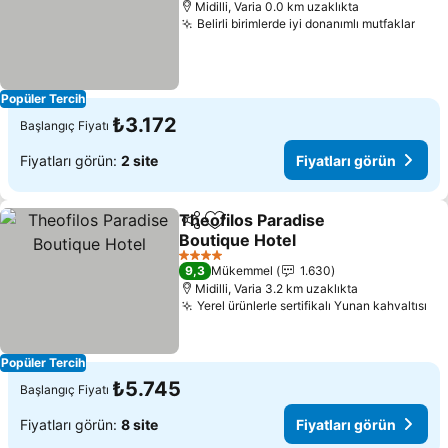
Midilli, Varia 0.0 km uzaklıkta
Belirli birimlerde iyi donanımlı mutfaklar
Fiya
Popüler Tercih
₺3.172
Başlangıç Fiyatı
Fiyatları görün:
2 site
Fiyatları görün
Theofilos Paradise
Paylaş
Favorilerime ekle
Boutique Hotel
Fiyatları görün
4 Yıldız
9,3
Mükemmel
1.630
Midilli, Varia 3.2 km uzaklıkta
Yerel ürünlerle sertifikalı Yunan kahvaltısı
Fiy
Popüler Tercih
₺5.745
Başlangıç Fiyatı
Fiyatları görün:
8 site
Fiyatları görün