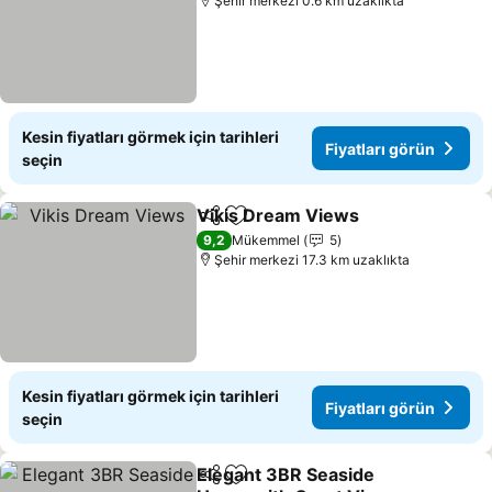
Şehir merkezi 0.6 km uzaklıkta
Kesin fiyatları görmek için tarihleri
Fiyatları görün
seçin
Vikis Dream Views
Paylaş
Favorilerime ekle
Fiyatla
9,2
Mükemmel
5
Şehir merkezi 17.3 km uzaklıkta
Kesin fiyatları görmek için tarihleri
Fiyatları görün
seçin
Elegant 3BR Seaside
Paylaş
Favorilerime ekle