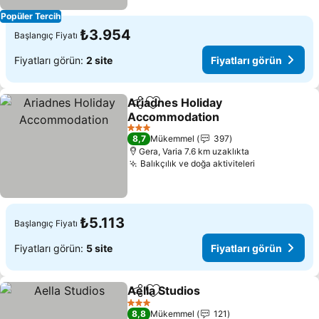
Popüler Tercih
₺3.954
Başlangıç Fiyatı
Fiyatları görün:
2 site
Fiyatları görün
Ariadnes Holiday
Paylaş
Favorilerime ekle
Accommodation
Fiyatları görün
3 Yıldız
8,7
Mükemmel
397
Gera, Varia 7.6 km uzaklıkta
Balıkçılık ve doğa aktiviteleri
Fiyatları gö
₺5.113
Başlangıç Fiyatı
Fiyatları görün:
5 site
Fiyatları görün
Aella Studios
Paylaş
Favorilerime ekle
Fiyatları görü
3 Yıldız
8,8
Mükemmel
121