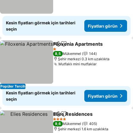
Kesin fiyatları görmek için tarihleri
Fiyatları görün
seçin
Filoxenia Apartments
Paylaş
Favorilerime ekle
Fiyat
1 Yıldız
8,5
Mükemmel
144
Şehir merkezi 0.3 km uzaklıkta
Mutfaklı mini mutfaklar
Fiyatları görün
Popüler Tercih
Kesin fiyatları görmek için tarihleri
Fiyatları görün
seçin
Elies Residences
Paylaş
Favorilerime ekle
Fiyatları 
4 Yıldız
9,6
Mükemmel
405
Şehir merkezi 1.6 km uzaklıkta