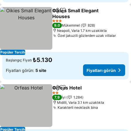
Oikies Small Elegant
Paylaş
Favorilerime ekle
Houses
Fiyatları görün
3 Yıldız
9,0
Mükemmel
828
Neapoli, Varia 1.7 km uzaklıkta
Özel jakuzili gözlerden uzak villalar
Fiyatla
Popüler Tercih
₺5.130
Başlangıç Fiyatı
Fiyatları görün:
5 site
Fiyatları görün
Orfeas Hotel
Paylaş
Favorilerime ekle
Fiyatları görü
2 Yıldız
7,9
İyi
1.284
Midilli, Varia 3.1 km uzaklıkta
Karakterli neoklasik bina
Fiyatları görün
Popüler Tercih