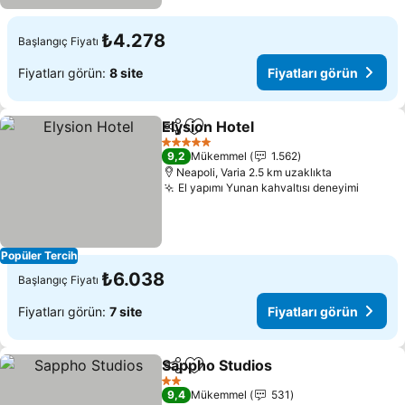
₺4.278
Başlangıç Fiyatı
Fiyatları görün:
8 site
Fiyatları görün
Elysion Hotel
Paylaş
Favorilerime ekle
Fiyatları görü
5 Yıldız
9,2
Mükemmel
1.562
Neapoli, Varia 2.5 km uzaklıkta
El yapımı Yunan kahvaltısı deneyimi
Fiyatla
Popüler Tercih
₺6.038
Başlangıç Fiyatı
Fiyatları görün:
7 site
Fiyatları görün
Sappho Studios
Paylaş
Favorilerime ekle
Fiyatları g
2 Yıldız
9,4
Mükemmel
531