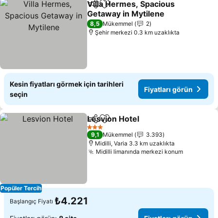
Villa Hermes, Spacious
Paylaş
Favorilerime ekle
Getaway in Mytilene
Fiyatları görün
8,5
Mükemmel
2
Şehir merkezi 0.3 km uzaklıkta
Kesin fiyatları görmek için tarihleri
Fiyatları görün
seçin
Lesvion Hotel
Paylaş
Favorilerime ekle
Fiyatları gör
3 Yıldız
9,1
Mükemmel
3.393
Midilli, Varia 3.3 km uzaklıkta
Midilli limanında merkezi konum
Fiyatları 
Popüler Tercih
₺4.221
Başlangıç Fiyatı