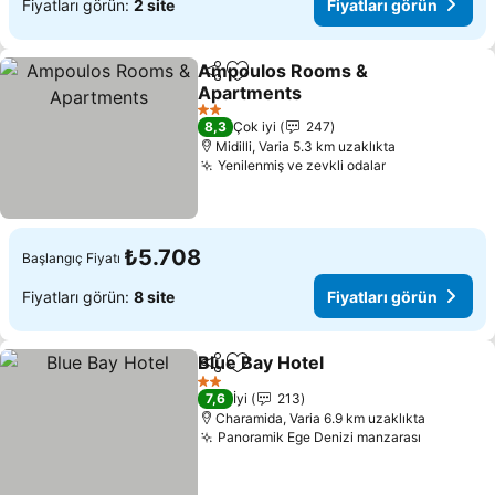
Fiyatları görün:
2 site
Fiyatları görün
Ampoulos Rooms &
Paylaş
Favorilerime ekle
Apartments
Fiyatları görün
2 Yıldız
8,3
Çok iyi
247
Midilli, Varia 5.3 km uzaklıkta
Yenilenmiş ve zevkli odalar
Fiyatları gör
₺5.708
Başlangıç Fiyatı
Fiyatları görün:
8 site
Fiyatları görün
Blue Bay Hotel
Paylaş
Favorilerime ekle
Fiyatları gö
2 Yıldız
7,6
İyi
213
Charamida, Varia 6.9 km uzaklıkta
Panoramik Ege Denizi manzarası
Fiyatları