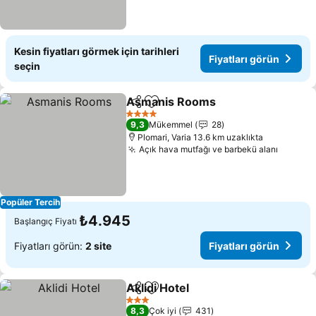
Kesin fiyatları görmek için tarihleri
Fiyatları görün
seçin
Asmanis Rooms
Paylaş
Favorilerime ekle
Fiyatları 
4 Yıldız
9,3
Mükemmel
28
Plomari, Varia 13.6 km uzaklıkta
Açık hava mutfağı ve barbekü alanı
Fiyatla
Popüler Tercih
₺4.945
Başlangıç Fiyatı
Fiyatları görün:
2 site
Fiyatları görün
Aklidi Hotel
Paylaş
Favorilerime ekle
Fiyatları görün
3 Yıldız
8,3
Çok iyi
431