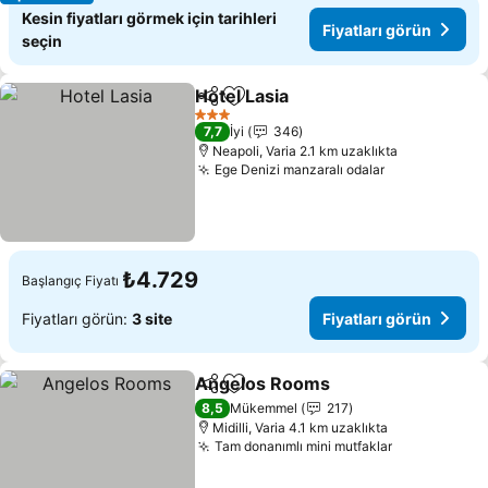
Kesin fiyatları görmek için tarihleri
Fiyatları görün
seçin
Hotel Lasia
Paylaş
Favorilerime ekle
Fiyatları görün
3 Yıldız
7,7
İyi
346
Neapoli, Varia 2.1 km uzaklıkta
Ege Denizi manzaralı odalar
Fiyatları gör
₺4.729
Başlangıç Fiyatı
Fiyatları görün:
3 site
Fiyatları görün
Angelos Rooms
Paylaş
Favorilerime ekle
Fiyatları g
8,5
Mükemmel
217
Midilli, Varia 4.1 km uzaklıkta
Tam donanımlı mini mutfaklar
Fiyatları gö