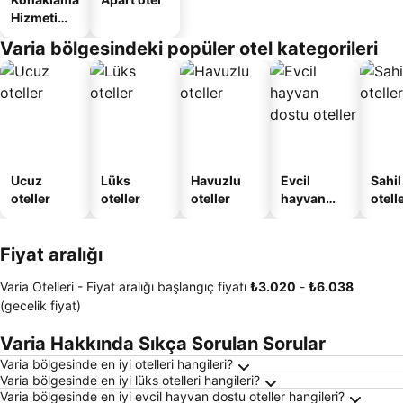
Hizmeti
Verilen
Varia bölgesindeki popüler otel kategorileri
Apart
Daire
Ucuz
Lüks
Havuzlu
Evcil
Sahil
oteller
oteller
oteller
hayvan
otelle
dostu
oteller
Fiyat aralığı
Varia Otelleri -
Fiyat aralığı
başlangıç fiyatı
‎₺3.020
-
‎₺6.038
(gecelik fiyat)
Varia Hakkında Sıkça Sorulan Sorular
Varia bölgesinde en iyi otelleri hangileri?
Varia bölgesinde en iyi lüks otelleri hangileri?
Varia bölgesinde en iyi evcil hayvan dostu oteller hangileri?