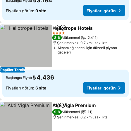
₺3.184
Başlangıç Fiyatı
Fiyatları görün:
9 site
Fiyatları görün
Heliotrope Hotels
Paylaş
Favorilerime ekle
Fiyatları
4 Yıldız
8,6
Mükemmel
2.411
Şehir merkezi 0.7 km uzaklıkta
Akşam eğlencesi için düzenli piyano
geceleri
Popüler Tercih
₺4.436
Başlangıç Fiyatı
Fiyatları görün:
6 site
Fiyatları görün
Akti Vigla Premium
Paylaş
Favorilerime ekle
Fiyatla
9,8
Mükemmel
11
Şehir merkezi 0.2 km uzaklıkta