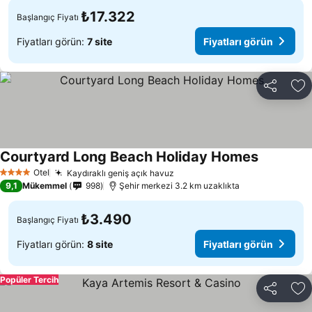
₺17.322
Başlangıç Fiyatı
Fiyatları görün:
7 site
Fiyatları görün
Paylaş
Fa
Courtyard Long Beach Holiday Homes
Otel
Kaydıraklı geniş açık havuz
4 Yıldız
9,1
Mükemmel
998
Şehir merkezi 3.2 km uzaklıkta
₺3.490
Başlangıç Fiyatı
Fiyatları görün:
8 site
Fiyatları görün
Popüler Tercih
Paylaş
Fa