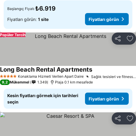
₺6.919
Başlangıç Fiyatı
Fiyatları görün:
1 site
Fiyatları görün
Popüler Tercih
Paylaş
Fa
Long Beach Rental Apartments
Konaklama Hizmeti Verilen Apart Daire
Sağlık tesisleri ve fitness dersleri
5 Yıldız
9,2
Mükemmel
1.349
Plaja 0.1 km mesafede
Kesin fiyatları görmek için tarihleri
Fiyatları görün
seçin
Paylaş
Fa