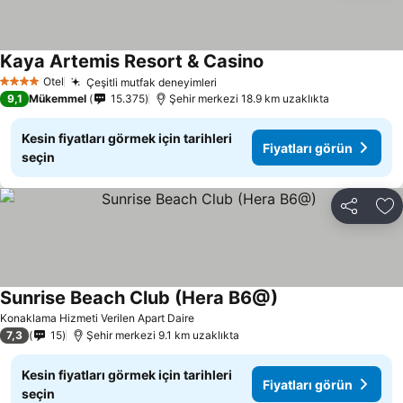
Kaya Artemis Resort & Casino
Otel
Çeşitli mutfak deneyimleri
4 Yıldız
9,1
Mükemmel
15.375
Şehir merkezi 18.9 km uzaklıkta
Kesin fiyatları görmek için tarihleri
Fiyatları görün
seçin
Paylaş
Fa
Sunrise Beach Club (Hera B6@)
Konaklama Hizmeti Verilen Apart Daire
7,3
15
Şehir merkezi 9.1 km uzaklıkta
Kesin fiyatları görmek için tarihleri
Fiyatları görün
seçin