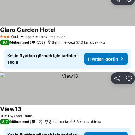
Paylaş
Fa
Glaro Garden Hotel
Otel
Eşsiz müstakil taş evler
3 Yıldız
9,1
Mükemmel
553
Şehir merkezi 57.0 km uzaklıkta
Kesin fiyatları görmek için tarihleri
Fiyatları görün
seçin
Paylaş
Fa
View13
Tüm Ev/Apart Daire
8,7
Mükemmel
12
Şehir merkezi 3.6 km uzaklıkta
Kesin fiyatları görmek için tarihleri