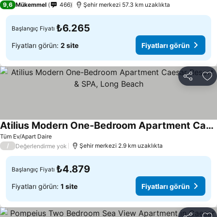
9,6
Mükemmel
466
Şehir merkezi 57.3 km uzaklıkta
₺6.265
Başlangıç Fiyatı
Fiyatları görün:
2 site
Fiyatları görün
Paylaş
Fa
Atilius Modern One-Bedroom Apartment Caesar Resort & SPA, Long Beach
Tüm Ev/Apart Daire
/
Şehir merkezi 2.9 km uzaklıkta
Değerlendirme yok
₺4.879
Başlangıç Fiyatı
Fiyatları görün:
1 site
Fiyatları görün