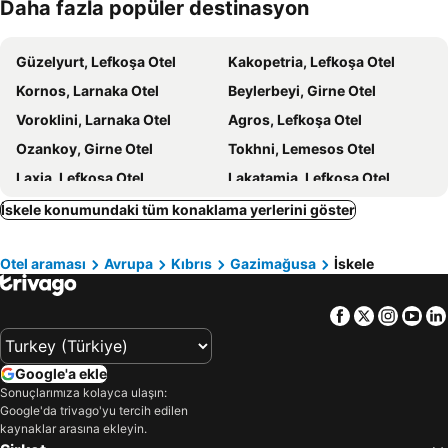
Daha fazla popüler destinasyon
Larnaca Marina
Culture Centre Skali
Mckenzie Beach
Kryo Nero
Güzelyurt, Lefkoşa Otel
Kakopetria, Lefkoşa Otel
Kornos, Larnaka Otel
Beylerbeyi, Girne Otel
Voroklini, Larnaka Otel
Agros, Lefkoşa Otel
Ozankoy, Girne Otel
Tokhni, Lemesos Otel
Laxia, Lefkoşa Otel
Lakatamia, Lefkoşa Otel
Pano Lefkara, Larnaka Otel
Palekhori, Lefkoşa Otel
İskele konumundaki tüm konaklama yerlerini göster
Kalavassos, Larnaka Otel
Galata, Lefkoşa Otel
Otel araması
Avrupa
Kıbrıs
Gazimağusa
İskele
Alsancak, Girne Otel
Skarinou, Larnaka Otel
Terazi, Larnaka Otel
Athienou, Larnaka Otel
Facebook
Twitter
Insta
Yo
Deryneia, Gazimağusa Otel
Alaminos, Larnaka Otel
Girne, Girne Otel
Gazimağusa, Gazimağusa Otel
Google'a ekle
Lefkoşa, Lefkoşa Otel
Çatalköy, Girne Otel
Sonuçlarımıza kolayca ulaşın:
Protaras, Gazimağusa Otel
Ayia Napa, Gazimağusa Otel
Google'da trivago'yu tercih edilen
kaynaklar arasına ekleyin.
Larnaka, Larnaka Otel
Limasol, Lemesos Otel