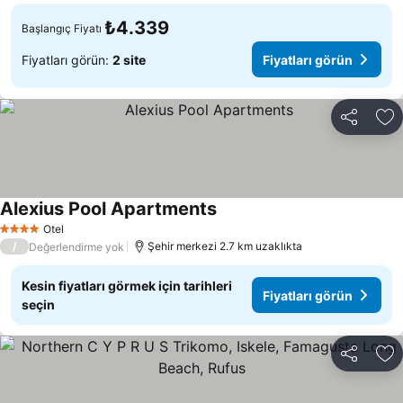
₺4.339
Başlangıç Fiyatı
Fiyatları görün:
2 site
Fiyatları görün
Paylaş
Fa
Alexius Pool Apartments
Otel
4 Yıldız
/
Şehir merkezi 2.7 km uzaklıkta
Değerlendirme yok
Kesin fiyatları görmek için tarihleri
Fiyatları görün
seçin
Paylaş
Fa