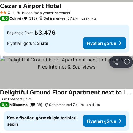
Cezar's Airport Hotel
Otel
Birden fazla yemek seçeneği
2 Yıldız
8,0
Çok iyi
313
Şehir merkezi 37.2 km uzaklıkta
₺3.476
Başlangıç Fiyatı
Fiyatları görün:
3 site
Fiyatları görün
Paylaş
Fa
Delightful Ground Floor Apartment next to Large Pool, Free Internet & Sea-views
Tüm Ev/Apart Daire
9,4
Mükemmel
38
Şehir merkezi 7.4 km uzaklıkta
Kesin fiyatları görmek için tarihleri
Fiyatları görün
seçin