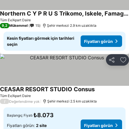
Northern C Y P R U S Trikomo, Iskele, Famagusta Long Beach, Rufus
Tüm Ev/Apart Daire
9,2
Mükemmel
15
Şehir merkezi 2.9 km uzaklıkta
Kesin fiyatları görmek için tarihleri
Fiyatları görün
seçin
Paylaş
Fa
CEASAR RESORT STUDIO Consus
Tüm Ev/Apart Daire
/
Şehir merkezi 2.5 km uzaklıkta
Değerlendirme yok
₺8.073
Başlangıç Fiyatı
Fiyatları görün:
2 site
Fiyatları görün