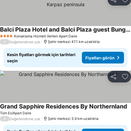
Paylaş
Fa
Balci Plaza Hotel and Balci Plaza guest Bungalows Karpaz peninsula
Konaklama Hizmeti Verilen Apart Daire
4 Yıldız
/
Şehir merkezi 47.1 km uzaklıkta
Değerlendirme yok
Kesin fiyatları görmek için tarihleri
Fiyatları görün
seçin
Paylaş
Fa
Grand Sapphire Residences By Northernland
Tüm Ev/Apart Daire
/
Şehir merkezi 3.9 km uzaklıkta
Değerlendirme yok