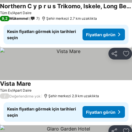
Northern C y p r u s Trikomo, Iskele, Long Beach, Caesar Resort Flavius - the apartment is designed -SMART TV
Tüm Ev/Apart Daire
9,2
Mükemmel
7
Şehir merkezi 2.7 km uzaklıkta
Kesin fiyatları görmek için tarihleri
Fiyatları görün
seçin
Paylaş
Fa
Vista Mare
Tüm Ev/Apart Daire
/
Şehir merkezi 2.9 km uzaklıkta
Değerlendirme yok
Kesin fiyatları görmek için tarihleri
Fiyatları görün
seçin