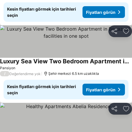
Kesin fiyatları görmek için tarihleri
Fiyatları görün
seçin
Paylaş
Fa
Luxury Sea View Two Bedroom Apartment in Bogaz-all facilities in one spot
Pansiyon
/
Şehir merkezi 6.5 km uzaklıkta
Değerlendirme yok
Kesin fiyatları görmek için tarihleri
Fiyatları görün
seçin
Paylaş
Fa