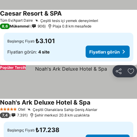
Caesar Resort & SPA
Tüm Ev/Apart Daire
Çeşitli tesis içi yemek deneyimleri
8,6
Mükemmel
906
Plaja 0.8 km mesafede
₺3.101
Başlangıç Fiyatı
Fiyatları görün:
4 site
Fiyatları görün
Popüler Tercih
Paylaş
Fa
Noah's Ark Deluxe Hotel & Spa
Otel
Çeşitli Olanaklara Sahip Geniş Alanlar
5 Yıldız
7,4
7.391
Şehir merkezi 20.8 km uzaklıkta
₺17.238
Başlangıç Fiyatı