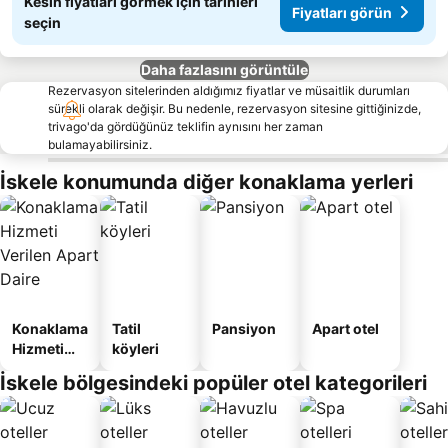
Kesin fiyatları görmek için tarihleri
Fiyatları görün
seçin
Daha fazlasını görüntüle
Rezervasyon sitelerinden aldığımız fiyatlar ve müsaitlik durumları
sürekli olarak değişir. Bu nedenle, rezervasyon sitesine gittiğinizde,
trivago'da gördüğünüz teklifin aynısını her zaman
bulamayabilirsiniz.
İskele konumunda diğer konaklama yerleri
Konaklama
Tatil
Pansiyon
Apart otel
Hizmeti
köyleri
Verilen
İskele bölgesindeki popüler otel kategorileri
Apart
Daire