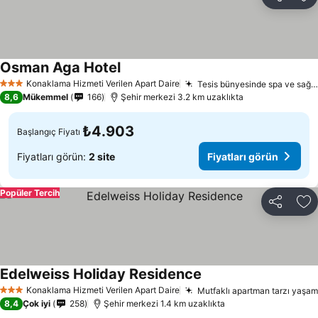
Paylaş
Fa
Osman Aga Hotel
Konaklama Hizmeti Verilen Apart Daire
Tesis bünyesinde spa ve sağlıklı yaşam olanakları
3 Yıldız
8,6
Mükemmel
166
Şehir merkezi 3.2 km uzaklıkta
₺4.903
Başlangıç Fiyatı
Fiyatları görün:
2 site
Fiyatları görün
Popüler Tercih
Paylaş
Fa
Edelweiss Holiday Residence
Konaklama Hizmeti Verilen Apart Daire
Mutfaklı apartman tarzı yaşam
3 Yıldız
8,4
Çok iyi
258
Şehir merkezi 1.4 km uzaklıkta