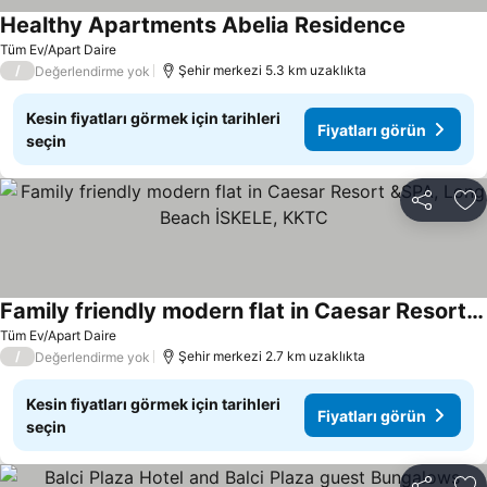
Healthy Apartments Abelia Residence
Tüm Ev/Apart Daire
/
Şehir merkezi 5.3 km uzaklıkta
Değerlendirme yok
Kesin fiyatları görmek için tarihleri
Fiyatları görün
seçin
Paylaş
Fa
Family friendly modern flat in Caesar Resort &SPA, Long Beach İSKELE, KKTC
Tüm Ev/Apart Daire
/
Şehir merkezi 2.7 km uzaklıkta
Değerlendirme yok
Kesin fiyatları görmek için tarihleri
Fiyatları görün
seçin