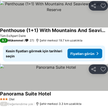
Paylaş
Fa
Penthouse (1+1) With Mountains And Seaviews Seaterra Reserve
Tüm Ev/Apart Daire
9,1
Mükemmel
27
Şehir merkezi 19.7 km uzaklıkta
Kesin fiyatları görmek için tarihleri
Fiyatları görün
seçin
Paylaş
Fa
Panorama Suite Hotel
Otel
3 Yıldız
/
Şehir merkezi 3.3 km uzaklıkta
Değerlendirme yok