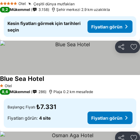
Otel
Çeşitli dünya mutfakları
5 Yıldız
9,2
Mükemmel
3.158
Şehir merkezi 2.9 km uzaklıkta
Kesin fiyatları görmek için tarihleri
Fiyatları görün
seçin
Paylaş
Fa
Blue Sea Hotel
Otel
1 Yıldız
8,6
Mükemmel
286
Plaja 0.2 km mesafede
₺7.331
Başlangıç Fiyatı
Fiyatları görün:
4 site
Fiyatları görün