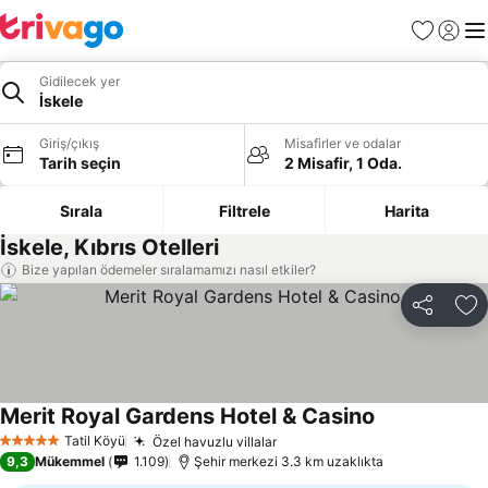
Favoriler
Giriş y
Me
Gidilecek yer
İskele
Giriş/çıkış
Misafirler ve odalar
Tarih seçin
2 Misafir, 1 Oda.
Sırala
Filtrele
Harita
İskele, Kıbrıs Otelleri
Bize yapılan ödemeler sıralamamızı nasıl etkiler?
Paylaş
Fa
Merit Royal Gardens Hotel & Casino
Tatil Köyü
Özel havuzlu villalar
5 Yıldız
9,3
Mükemmel
1.109
Şehir merkezi 3.3 km uzaklıkta