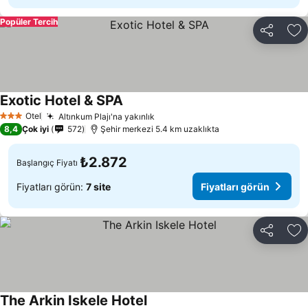
Popüler Tercih
Paylaş
Fa
Exotic Hotel & SPA
Otel
Altınkum Plajı'na yakınlık
3 Yıldız
8,4
Çok iyi
572
Şehir merkezi 5.4 km uzaklıkta
₺2.872
Başlangıç Fiyatı
Fiyatları görün:
7 site
Fiyatları görün
Paylaş
Fa
The Arkin Iskele Hotel