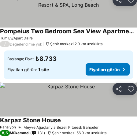
Paylaş
Fa
Pompeius Two Bedroom Sea View Apartment in Caesar Resort & SPA, Long Beach
Tüm Ev/Apart Daire
/
Şehir merkezi 2.9 km uzaklıkta
Değerlendirme yok
₺8.733
Başlangıç Fiyatı
Fiyatları görün:
1 site
Fiyatları görün
Paylaş
Fa
Karpaz Stone House
Pansiyon
Meyve Ağaçlarıyla Bezeli Pitoresk Bahçeler
8,5
Mükemmel
131
Şehir merkezi 56.9 km uzaklıkta