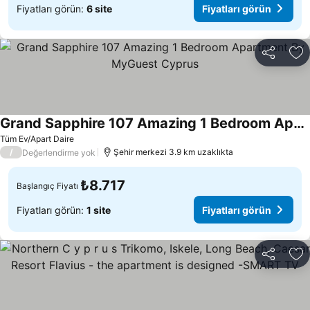
Fiyatları görün:
6 site
Fiyatları görün
Paylaş
Fa
Grand Sapphire 107 Amazing 1 Bedroom Apartment By MyGuest Cyprus
Tüm Ev/Apart Daire
/
Şehir merkezi 3.9 km uzaklıkta
Değerlendirme yok
₺8.717
Başlangıç Fiyatı
Fiyatları görün:
1 site
Fiyatları görün
Paylaş
Fa