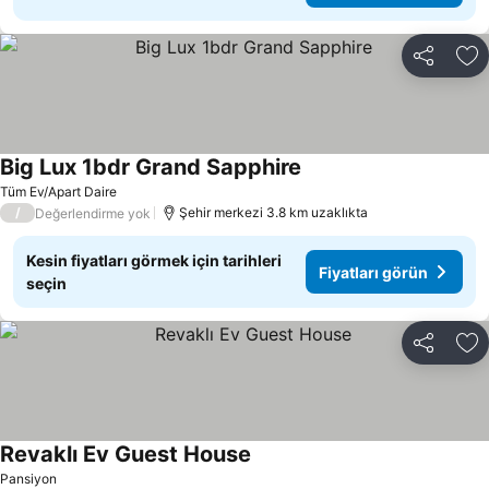
Paylaş
Fa
Big Lux 1bdr Grand Sapphire
Tüm Ev/Apart Daire
/
Şehir merkezi 3.8 km uzaklıkta
Değerlendirme yok
Kesin fiyatları görmek için tarihleri
Fiyatları görün
seçin
Paylaş
Fa
Revaklı Ev Guest House
Pansiyon