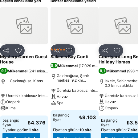
Seçilen konaklama yeri
Benzer konaklama yerleri
Otel
Otel
Otel
5 Yıldız
Paylaş
Favorilerime ekle
Paylaş
Favorilerime ekle
Paylaş
Favoriler
Mystery Garden Guest
Salamis Bay Conti
Courtyard Long B
House
Holiday Homes
8,9
Mükemmel
(
17.029 misafir puanı
)
9,1
9,1
Mükemmel
(
241 misafir puanı
)
Mükemmel
(
998 m
Gazimağusa, Şehir
merkezi 9.2 km
Gazimağusa, Kıbrıs
İskele, Şehir merke
uzaklıkta
3.2 km uzaklıkta
Ücretsiz kablosuz internet
Ücretsiz kablosuz internet
Ücretsiz kablosuz i
Havuz
Otopark
Havuz
Spa
Klima
Otopark
başlangıç
₺9.103
fiyatı
başlangıç
başlangıç
₺4.376
₺3.
fiyatı
fiyatı
Fiyatları görün:
1 site
Fiyatları görün:
10 site
Fiyatları görün:
7 site