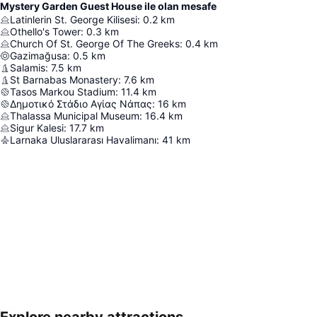
Mystery Garden Guest House ile olan mesafe
Latinlerin St. George Kilisesi
:
0.2
km
Othello's Tower
:
0.3
km
Church Of St. George Of The Greeks
:
0.4
km
Gazimağusa
:
0.5
km
Salamis
:
7.5
km
St Barnabas Monastery
:
7.6
km
Tasos Markou Stadium
:
11.4
km
Δημοτικό Στάδιο Αγίας Νάπας
:
16
km
Thalassa Municipal Museum
:
16.4
km
Sigur Kalesi
:
17.7
km
Larnaka Uluslararası Havalimanı
:
41
km