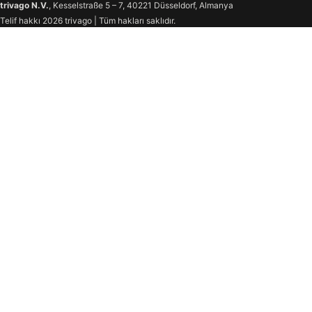
trivago N.V.
, Kesselstraße 5 – 7, 40221 Düsseldorf, Almanya
Telif hakkı 2026 trivago | Tüm hakları saklıdır.