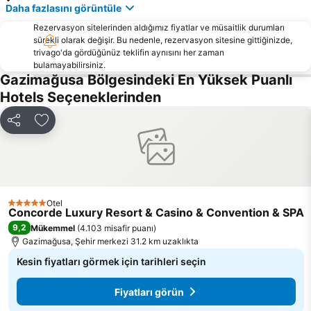
Daha fazlasını görüntüle
Kermia
Pernera A
Phinikoudes Beach
Rezervasyon sitelerinden aldığımız fiyatlar ve müsaitlik durumları
New Stadium GSZ
sürekli olarak değişir. Bu nedenle, rezervasyon sitesine gittiğinizde,
Ayia Anna
Louma
trivago'da gördüğünüz teklifin aynısını her zaman
bulamayabilirsiniz.
Agia Thekla
Loukkos tou Mandi
Gazimağusa Bölgesindeki En Yüksek Puanlı
Kryo Nero
Alaminos
Hotels Seçeneklerinden
Boxing Day
Paylaş
Favorilerime ekle
Otel
5 Yıldız
Concorde Luxury Resort & Casino & Convention & SPA
9,2
Mükemmel
(
4.103 misafir puanı
)
Gazimağusa, Şehir merkezi 31.2 km uzaklıkta
Kesin fiyatları görmek için tarihleri seçin
Fiyatları görün