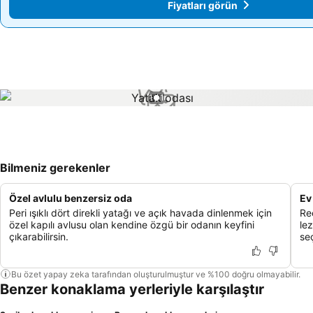
Fiyatları görün
Fiyatları görün
1 / 1
Bilmeniz gerekenler
Özel avlulu benzersiz oda
Ev
Peri ışıklı dört direkli yatağı ve açık havada dinlenmek için
Re
özel kapılı avlusu olan kendine özgü bir odanın keyfini
lez
çıkarabilirsin.
seç
Bu özet yapay zeka tarafından oluşturulmuştur ve %100 doğru olmayabilir.
Benzer konaklama yerleriyle karşılaştır