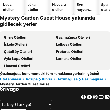
Ucuz
Lüks
Havuzlu
Evcil
Spa
oteller
oteller
oteller
hayvan
otelle
dostu
Mystery Garden Guest House yakınında
oteller
gidilecek yerler
Girne Otelleri
Gazimağusa Otelleri
İskele Otelleri
Lefkoşa Otelleri
Çatalköy Otelleri
Protaras Otelleri
Ayia Napa Otelleri
Larnaka Otelleri
Limasol Otelleri
Gazimağusa konumundaki tüm konaklama yerlerini göster
Otel araması
Avrupa
Kıbrıs
Gazimağusa
Gazimağusa
Mystery Garden Guest House
Facebook
Twitter
Insta
Yo