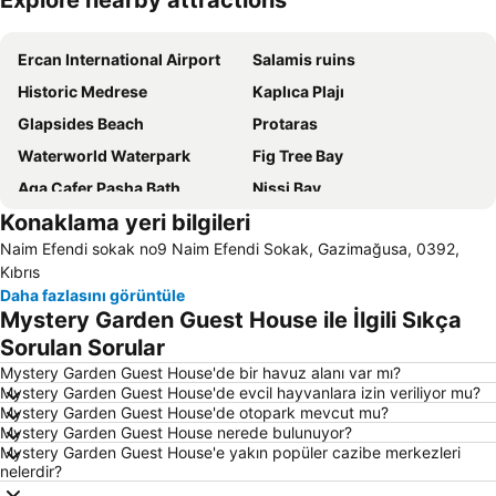
Explore nearby attractions
Haritayı genişlet
Ercan International Airport
Salamis ruins
Historic Medrese
Kaplıca Plajı
Glapsides Beach
Protaras
Waterworld Waterpark
Fig Tree Bay
Aga Cafer Pasha Bath
Nissi Bay
Konaklama yeri bilgileri
Kaparis
St Barnabas Monastery and Museum
Naim Efendi sokak no9 Naim Efendi Sokak, Gazimağusa, 0392,
Makronissos
Nissi Bay
Kıbrıs
Konnos Bay
Green Bay
Daha fazlasını görüntüle
Mystery Garden Guest House ile İlgili Sıkça
Pernera P
Mckenzie Beach
Sorulan Sorular
Larnaca International Airport
Katsarka
Mystery Garden Guest House'de bir havuz alanı var mı?
Larnaca Marina
Liopetri Barn
Mystery Garden Guest House'de evcil hayvanlara izin veriliyor mu?
Mystery Garden Guest House'de otopark mevcut mu?
Kavo Greko National Forest Park
Ellinas
Mystery Garden Guest House nerede bulunuyor?
Culture Centre Skali
Avgorou
Mystery Garden Guest House'e yakın popüler cazibe merkezleri
nelerdir?
landa
Vathia Gonia