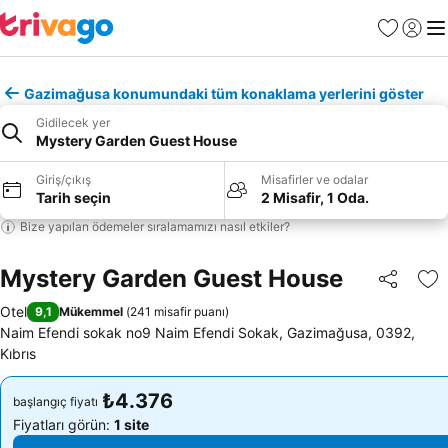
Favoriler
Giriş y
Me
Gazimağusa konumundaki tüm konaklama yerlerini göster
Gidilecek yer
Mystery Garden Guest House
Giriş/çıkış
Misafirler ve odalar
Tarih seçin
2 Misafir, 1 Oda.
Bize yapılan ödemeler sıralamamızı nasıl etkiler?
Mystery Garden Guest House
Paylaş
Fa
Otel
9,1
Mükemmel
(
241 misafir puanı
)
Naim Efendi sokak no9 Naim Efendi Sokak, Gazimağusa, 0392,
Kıbrıs
₺4.376
₺4.376
başlangıç fiyatı
başlangıç fiyatı
Fiyatları görün:
1 site
Fiyatları görün:
1 site