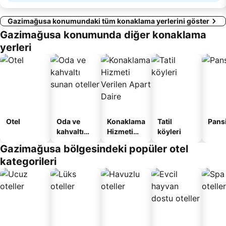
Gazimağusa konumundaki tüm konaklama yerlerini göster
Gazimağusa konumunda diğer konaklama
yerleri
Otel
Oda ve
Konaklama
Tatil
Pans
kahvaltı
Hizmeti
köyleri
sunan
Verilen
Gazimağusa bölgesindeki popüler otel
oteller
Apart
kategorileri
Daire