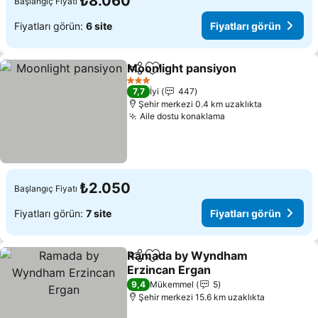
₺8.060
Başlangıç Fiyatı
Fiyatları görün:
6 site
Fiyatları görün
Moonlight pansiyon
Paylaş
Favorilerime ekle
Fiyatla
3 Yıldız
7,7
İyi
447
Şehir merkezi 0.4 km uzaklıkta
Aile dostu konaklama
Fiyatları görün
₺2.050
Başlangıç Fiyatı
Fiyatları görün:
7 site
Fiyatları görün
Ramada by Wyndham
Paylaş
Favorilerime ekle
Erzincan Ergan
Fiyatları görün
9,4
Mükemmel
5
Şehir merkezi 15.6 km uzaklıkta