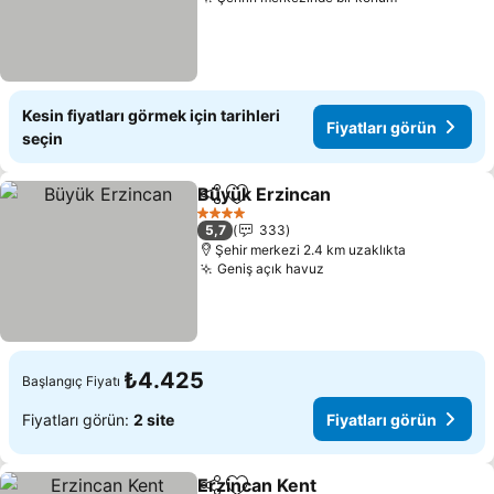
Fiyatları gö
Kesin fiyatları görmek için tarihleri
Fiyatları görün
seçin
Büyük Erzincan
Paylaş
Favorilerime ekle
Fiyatları g
4 Yıldız
5,7
333
Şehir merkezi 2.4 km uzaklıkta
Geniş açık havuz
Fiyatları görün
₺4.425
Başlangıç Fiyatı
Fiyatları görün:
2 site
Fiyatları görün
Erzincan Kent