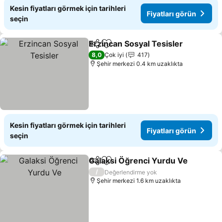
Kesin fiyatları görmek için tarihleri
Fiyatları görün
seçin
Erzincan Sosyal Tesisler
Paylaş
Favorilerime ekle
Fi
8,0
Çok iyi
417
Şehir merkezi 0.4 km uzaklıkta
Kesin fiyatları görmek için tarihleri
Fiyatları görün
seçin
Galaksi Öğrenci Yurdu Ve
Paylaş
Favorilerime ekle
/
Değerlendirme yok
Şehir merkezi 1.6 km uzaklıkta