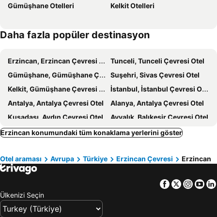
Gümüşhane Otelleri
Kelkit Otelleri
Daha fazla popüler destinasyon
Erzincan, Erzincan Çevresi Otel
Tunceli, Tunceli Çevresi Otel
Gümüşhane, Gümüşhane Çevresi Otel
Suşehri, Sivas Çevresi Otel
Kelkit, Gümüşhane Çevresi Otel
İstanbul, İstanbul Çevresi Otel
Antalya, Antalya Çevresi Otel
Alanya, Antalya Çevresi Otel
Kuşadası, Aydın Çevresi Otel
Ayvalık, Balıkesir Çevresi Otel
Marmaris, Muğla Çevresi Otel
Bodrum, Muğla Çevresi Otel
Erzincan konumundaki tüm konaklama yerlerini göster
Fethiye, Muğla Çevresi Otel
Ankara, Ankara Çevresi Otel
Otel araması
Avrupa
Türkiye
Erzincan Çevresi
Erzincan
Facebook
Twitter
Insta
Yo
Ülkenizi Seçin