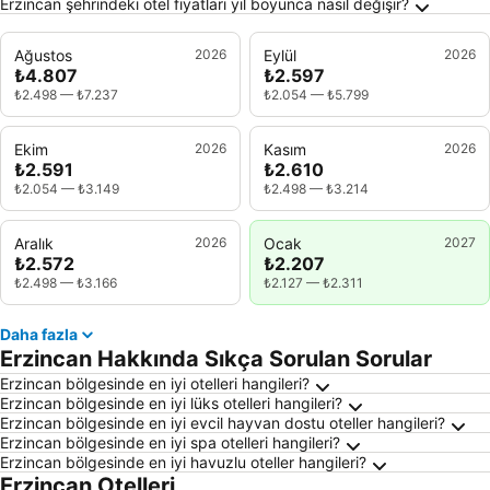
Erzincan şehrindeki otel fiyatları yıl boyunca nasıl değişir?
Ağustos
2026
Eylül
2026
₺4.807
₺2.597
₺2.498
—
₺7.237
₺2.054
—
₺5.799
Ekim
2026
Kasım
2026
₺2.591
₺2.610
₺2.054
—
₺3.149
₺2.498
—
₺3.214
Aralık
2026
Ocak
2027
₺2.572
₺2.207
₺2.498
—
₺3.166
₺2.127
—
₺2.311
Daha fazla
Erzincan Hakkında Sıkça Sorulan Sorular
Erzincan bölgesinde en iyi otelleri hangileri?
Erzincan bölgesinde en iyi lüks otelleri hangileri?
Erzincan bölgesinde en iyi evcil hayvan dostu oteller hangileri?
Erzincan bölgesinde en iyi spa otelleri hangileri?
Erzincan bölgesinde en iyi havuzlu oteller hangileri?
Erzincan Otelleri