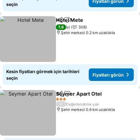
Fiyatları görün
seçin
Hotel Mete
Paylaş
Favorilerime ekle
Fiyatları görün
7,8
İyi
308
Şehir merkezi 0.2 km uzaklıkta
Kesin fiyatları görmek için tarihleri
Fiyatları görün
seçin
Seymer Apart Otel
Paylaş
Favorilerime ekle
Fiyatlar
3 Yıldız
/
Değerlendirme yok
Şehir merkezi 0.6 km uzaklıkta