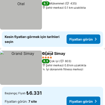
Paylaş
Favorilerime ekle
F
9,7
Mükemmel
435
Şehir merkezi 0.1 km uzaklıkta
Kesin fiyatları görmek için tarihleri
Fiyatları görün
seçin
Grand Simay
Paylaş
Favorilerime ekle
Fiyatları görü
4 Yıldız
8,3
Çok iyi
603
Şehir merkezi 0.8 km uzaklıkta
İyi donanımlı fitness merkezi
Fiyatları gö
₺6.331
Başlangıç Fiyatı
Fiyatları görün:
7 site
Fiyatları görün