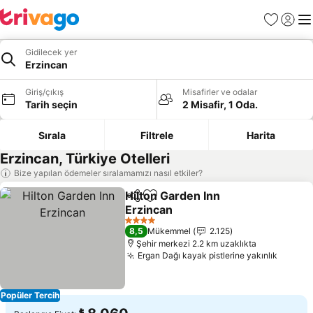
Favoriler
Giriş y
Me
Gidilecek yer
Erzincan
Giriş/çıkış
Misafirler ve odalar
Tarih seçin
2 Misafir, 1 Oda.
Sırala
Filtrele
Harita
Erzincan, Türkiye Otelleri
Bize yapılan ödemeler sıralamamızı nasıl etkiler?
Hilton Garden Inn
Paylaş
Favorilerime ekle
Erzincan
Fiyatları görün
4 Yıldız
8,5
Mükemmel
2.125
Şehir merkezi 2.2 km uzaklıkta
Ergan Dağı kayak pistlerine yakınlık
Fiyatla
Popüler Tercih