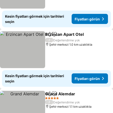
Kesin fiyatları görmek için tarihleri
Fiyatları görün
seçin
Erzincan Apart Otel
Paylaş
Favorilerime ekle
Fiyatla
/
Değerlendirme yok
Şehir merkezi 1.0 km uzaklıkta
Kesin fiyatları görmek için tarihleri
Fiyatları görün
seçin
Grand Alemdar
Paylaş
Favorilerime ekle
Fiyatları g
5 Yıldız
/
Değerlendirme yok
Şehir merkezi 1.1 km uzaklıkta