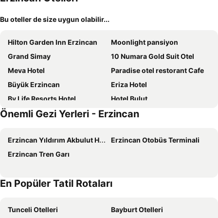
Bu oteller de size uygun olabilir...
Hilton Garden Inn Erzincan
Moonlight pansiyon
Grand Simay
10 Numara Gold Suit Otel
Meva Hotel
Paradise otel restorant Cafe
Büyük Erzincan
Eriza Hotel
By Life Resorts Hotel
Hotel Bulut
Önemli Gezi Yerleri - Erzincan
Hotel Beyrut
Grand Alemdar
Ramada by Wyndham Erzincan Ergan
Erzincan Otel Karakaya
Erzincan Yıldırım Akbulut Havalimanı
Erzincan Otobüs Terminali
Hotel Bulut
Erzincan Tren Garı
En Popüler Tatil Rotaları
Tunceli Otelleri
Bayburt Otelleri