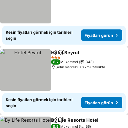
Kesin fiyatları görmek için tarihleri
Fiyatları görün
seçin
Hotel Beyrut
Paylaş
Favorilerime ekle
Fiyatları görü
3 Yıldız
8,7
Mükemmel
343
Şehir merkezi 0.8 km uzaklıkta
Kesin fiyatları görmek için tarihleri
Fiyatları görün
seçin
By Life Resorts Hotel
Paylaş
Favorilerime ekle
Fiyat
8,5
Mükemmel
56