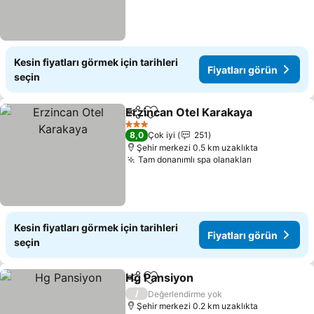
Kesin fiyatları görmek için tarihleri
Fiyatları görün
seçin
Erzincan Otel Karakaya
Paylaş
Favorilerime ekle
Fiy
3 Yıldız
8,0
Çok iyi
251
Şehir merkezi 0.5 km uzaklıkta
Tam donanımlı spa olanakları
Fiyatları gö
Kesin fiyatları görmek için tarihleri
Fiyatları görün
seçin
Hg Pansiyon
Paylaş
Favorilerime ekle
Fiyatları görü
/
Değerlendirme yok
Şehir merkezi 0.2 km uzaklıkta