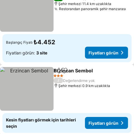
Şehir merkezi 11.4 km uzaklıkta
Restorandan panoramik şehir manzarası
Fiy
₺4.452
Başlangıç Fiyatı
Fiyatları görün:
3 site
Fiyatları görün
Erzincan Sembol
Paylaş
Favorilerime ekle
Fiyatları 
3 Yıldız
/
Değerlendirme yok
Şehir merkezi 0.9 km uzaklıkta
Kesin fiyatları görmek için tarihleri
Fiyatları görün
seçin