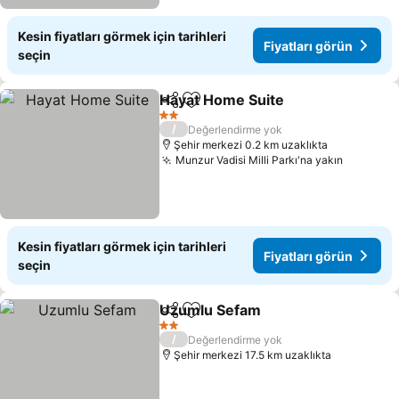
Kesin fiyatları görmek için tarihleri
Fiyatları görün
seçin
Hayat Home Suite
Paylaş
Favorilerime ekle
Fiyatları
2 Yıldız
/
Değerlendirme yok
Şehir merkezi 0.2 km uzaklıkta
Munzur Vadisi Milli Parkı'na yakın
Fiyatlar
Kesin fiyatları görmek için tarihleri
Fiyatları görün
seçin
Uzumlu Sefam
Paylaş
Favorilerime ekle
Fiyatları gö
2 Yıldız
/
Değerlendirme yok
Şehir merkezi 17.5 km uzaklıkta