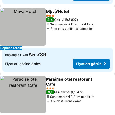
Meva Hotel
Paylaş
Favorilerime ekle
Fiyatları görün
3 Yıldız
8,4
Çok iyi
807
Şehir merkezi 1.1 km uzaklıkta
Romantik ve lüks bir atmosfer
Fiyatları g
Popüler Tercih
₺5.789
Başlangıç Fiyatı
Fiyatları görün:
2 site
Fiyatları görün
Paradise otel restorant
Paylaş
Favorilerime ekle
Cafe
Fiyatları görün
3 Yıldız
9,1
Mükemmel
472
Şehir merkezi 0.2 km uzaklıkta
Aile dostu konaklama
Fiyatları görün