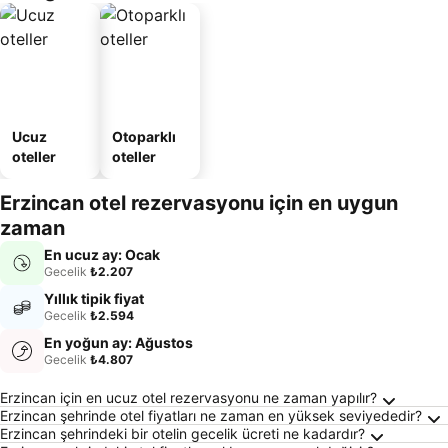
Ucuz
Otoparklı
oteller
oteller
Erzincan otel rezervasyonu için en uygun
zaman
En ucuz ay: Ocak
Gecelik
₺2.207
Yıllık tipik fiyat
Gecelik
₺2.594
En yoğun ay: Ağustos
Gecelik
₺4.807
Erzincan Hakkında Sıkça Sorulan Sorular
Erzincan için en ucuz otel rezervasyonu ne zaman yapılır?
Erzincan şehrinde otel fiyatları ne zaman en yüksek seviyededir?
Erzincan şehrindeki bir otelin gecelik ücreti ne kadardır?