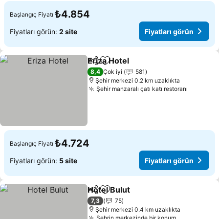
₺4.854
Başlangıç Fiyatı
Fiyatları görün:
2 site
Fiyatları görün
Eriza Hotel
Paylaş
Favorilerime ekle
Fiyatları görün
8,4
Çok iyi
581
Şehir merkezi 0.2 km uzaklıkta
Şehir manzaralı çatı katı restoranı
Fiyatlar
₺4.724
Başlangıç Fiyatı
Fiyatları görün:
5 site
Fiyatları görün
Hotel Bulut
Paylaş
Favorilerime ekle
Fiyatları görün
7,3
75
Şehir merkezi 0.4 km uzaklıkta
Şehrin merkezinde bir konum