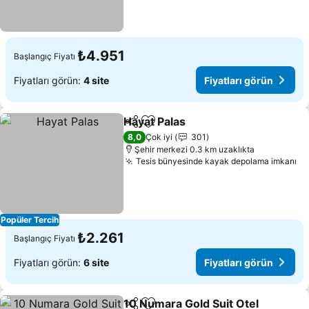
₺4.951
Başlangıç Fiyatı
Fiyatları görün:
4 site
Fiyatları görün
Hayat Palas
Paylaş
Favorilerime ekle
Fiyatları görün
8,0
Çok iyi
301
Şehir merkezi 0.3 km uzaklıkta
Tesis bünyesinde kayak depolama imkanı
Fi
Popüler Tercih
₺2.261
Başlangıç Fiyatı
Fiyatları görün:
6 site
Fiyatları görün
10 Numara Gold Suit Otel