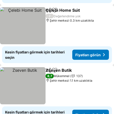
Çelebi̇ Home Sui̇t
Paylaş
Favorilerime ekle
Fiyatları
/
Değerlendirme yok
Şehir merkezi 0.3 km uzaklıkta
Kesin fiyatları görmek için tarihleri
Fiyatları görün
seçin
Zseven Butik
Paylaş
Favorilerime ekle
Fiyatları görü
8,7
Mükemmel
137
Şehir merkezi 1.1 km uzaklıkta
Kesin fiyatları görmek için tarihleri