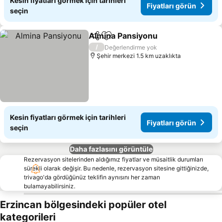
Kesin fiyatları görmek için tarihleri
Fiyatları görün
seçin
Almina Pansiyonu
Paylaş
Favorilerime ekle
Fiyatları
/
Değerlendirme yok
Şehir merkezi 1.5 km uzaklıkta
Kesin fiyatları görmek için tarihleri
Fiyatları görün
seçin
Daha fazlasını görüntüle
Rezervasyon sitelerinden aldığımız fiyatlar ve müsaitlik durumları
sürekli olarak değişir. Bu nedenle, rezervasyon sitesine gittiğinizde,
trivago'da gördüğünüz teklifin aynısını her zaman
bulamayabilirsiniz.
Erzincan bölgesindeki popüler otel
kategorileri