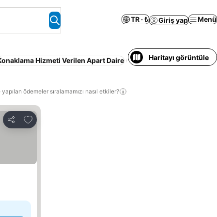
TR · ₺
Menü
Giriş yap
Haritayı görüntüle
Konaklama Hizmeti Verilen Apart Daire
Aileler
Otopark
 yapılan ödemeler sıralamamızı nasıl etkiler?
Favorilerime ekle
Paylaş