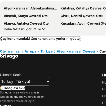
Afyonkarahisar, Afyonkarahisar Çevresi Otel
Kütahya, Kütahya Çevresi O
Akşehir, Konya Çevresi Otel
Çivril, Denizli Çevresi Otel
Alanya, Antalya Çevresi Otel
Kuşadası, Aydın Çevresi Ote
Daha fazlasını görüntüle
Çay konumundaki tüm konaklama yerlerini göster
Otel araması
Avrupa
Türkiye
Afyonkarahisar Çevresi
Çay
Ülkenizi Seçin
Hü
Hü
Google'a ekle
Hu
Sonuçlarımıza kolayca ulaşın:
Giz
Google'da trivago'yu tercih edilen
kaynaklar arasına ekleyin.
DS
Şirket