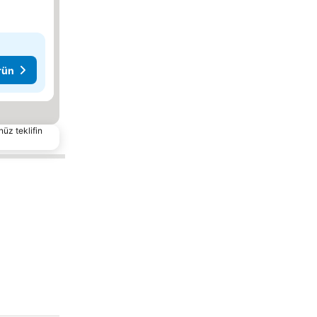
rün
nüz teklifin