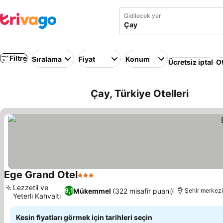
Gidilecek yer
Filtre
Sıralama
Fiyat
Konum
Ücretsiz iptal
Ot
Çay, Türkiye Otelleri
Ege Grand Otel
3 Yıldız
Lezzetli ve
Mükemmel
(322 misafir puanı)
9,1
Şehir merkezi
Yeterli Kahvaltı
Kesin fiyatları görmek için tarihleri seçin