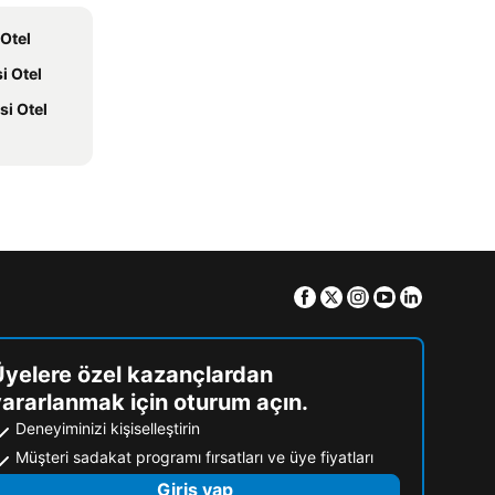
 Otel
i Otel
i Otel
Facebook
Twitter
Instagram
Youtube
Linkedin
Üyelere özel kazançlardan
ararlanmak için oturum açın.
Deneyiminizi kişiselleştirin
Müşteri sadakat programı fırsatları ve üye fiyatları
Giriş yap