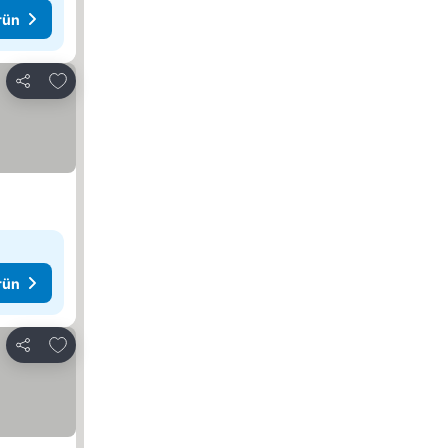
rün
Favorilerime ekle
Paylaş
rün
Favorilerime ekle
Paylaş