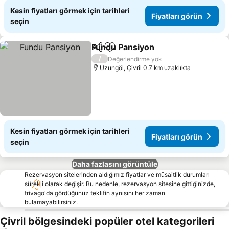
Kesin fiyatları görmek için tarihleri
Fiyatları görün
seçin
Fundu Pansiyon
Paylaş
Favorilerime ekle
Fiyatları g
/
Değerlendirme yok
Uzungöl, Çivril 0.7 km uzaklıkta
Kesin fiyatları görmek için tarihleri
Fiyatları görün
seçin
Daha fazlasını görüntüle
Rezervasyon sitelerinden aldığımız fiyatlar ve müsaitlik durumları
sürekli olarak değişir. Bu nedenle, rezervasyon sitesine gittiğinizde,
trivago'da gördüğünüz teklifin aynısını her zaman
bulamayabilirsiniz.
Çivril bölgesindeki popüler otel kategorileri