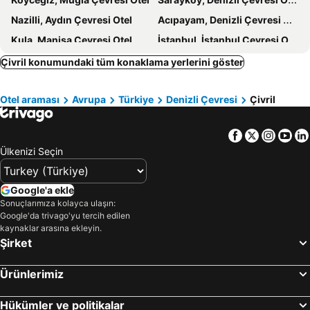
Nazilli, Aydın Çevresi Otel
Acıpayam, Denizli Çevresi Otel
Kula, Manisa Çevresi Otel
İstanbul, İstanbul Çevresi Otel
Antalya, Antalya Çevresi Otel
Alanya, Antalya Çevresi Otel
Çivril konumundaki tüm konaklama yerlerini göster
Kuşadası, Aydın Çevresi Otel
Ayvalık, Balıkesir Çevresi Otel
Otel araması
Avrupa
Türkiye
Denizli Çevresi
Çivril
Marmaris, Muğla Çevresi Otel
Bodrum, Muğla Çevresi Otel
Fethiye, Muğla Çevresi Otel
Ankara, Ankara Çevresi Otel
Facebook
Twitter
Insta
Yo
Ülkenizi Seçin
Google'a ekle
Sonuçlarımıza kolayca ulaşın:
Google'da trivago'yu tercih edilen
kaynaklar arasına ekleyin.
Şirket
Ürünlerimiz
Hükümler ve politikalar