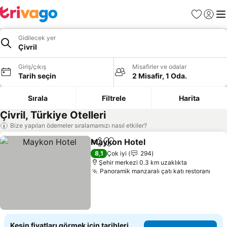
Favoriler
Giriş y
Me
Gidilecek yer
Çivril
Giriş/çıkış
Misafirler ve odalar
Tarih seçin
2 Misafir, 1 Oda.
Sırala
Filtrele
Harita
Çivril, Türkiye Otelleri
Bize yapılan ödemeler sıralamamızı nasıl etkiler?
Maykon Hotel
Paylaş
Favorilerime ekle
Fiyatları gör
8,1
Çok iyi
294
Şehir merkezi 0.3 km uzaklıkta
Panoramik manzaralı çatı katı restoranı
Fiya
Kesin fiyatları görmek için tarihleri