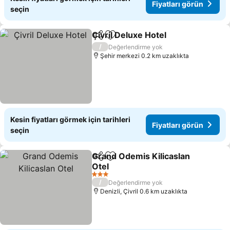
Fiyatları görün
seçin
Çivril Deluxe Hotel
Paylaş
Favorilerime ekle
Fiyatlar
/
Değerlendirme yok
Şehir merkezi 0.2 km uzaklıkta
Kesin fiyatları görmek için tarihleri
Fiyatları görün
seçin
Grand Odemis Kilicaslan
Paylaş
Favorilerime ekle
Otel
Fiyatları görün
3 Yıldız
/
Değerlendirme yok
Denizli, Çivril 0.6 km uzaklıkta