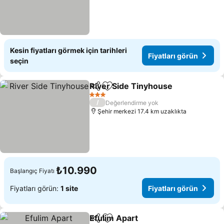
Kesin fiyatları görmek için tarihleri
Fiyatları görün
seçin
River Side Tinyhouse
Paylaş
Favorilerime ekle
3 Yıldız
/
Değerlendirme yok
Şehir merkezi 17.4 km uzaklıkta
₺10.990
Başlangıç Fiyatı
Fiyatları görün:
1 site
Fiyatları görün
Efulim Apart
Paylaş
Favorilerime ekle