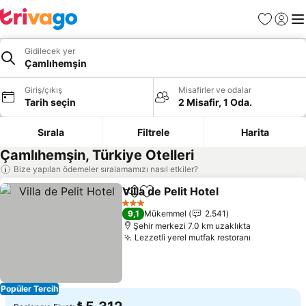
Favoriler
Giriş y
Me
Gidilecek yer
Çamlıhemşin
Giriş/çıkış
Misafirler ve odalar
Tarih seçin
2 Misafir, 1 Oda.
Sırala
Filtrele
Harita
Çamlıhemşin, Türkiye Otelleri
Bize yapılan ödemeler sıralamamızı nasıl etkiler?
Villa de Pelit Hotel
Paylaş
Favorilerime ekle
3 Yıldız
9,1
Mükemmel
2.541
Şehir merkezi 7.0 km uzaklıkta
Lezzetli yerel mutfak restoranı
Popüler Tercih