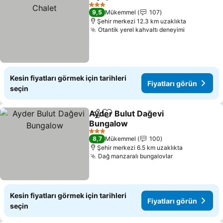
Paylaş
Favorilerime ekle
3 Yıldız
9,5
Mükemmel
107
Şehir merkezi 12.3 km uzaklıkta
Otantik yerel kahvaltı deneyimi
Kesin fiyatları görmek için tarihleri
Fiyatları görün
seçin
Ayder Bulut Dağevi
Paylaş
Favorilerime ekle
Bungalow
3 Yıldız
8,7
Mükemmel
100
Şehir merkezi 6.5 km uzaklıkta
Dağ manzaralı bungalovlar
Kesin fiyatları görmek için tarihleri
Fiyatları görün
seçin