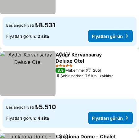
₺8.531
Başlangıç Fiyatı
Fiyatları görün:
2 site
Fiyatları görün
Ayder Kervansaray
Paylaş
Favorilerime ekle
Deluxe Otel
5 Yıldız
8,9
Mükemmel
205
Şehir merkezi 7.5 km uzaklıkta
₺5.510
Başlangıç Fiyatı
Fiyatları görün:
4 site
Fiyatları görün
Limkhona Dome - Chalet