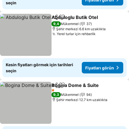
seçin
Abduloglu Butik Otel
Paylaş
Favorilerime ekle
9,4
Mükemmel
37
Şehir merkezi 6.6 km uzaklıkta
Yerel turlar için rehberlik
Kesin fiyatları görmek için tarihleri
Fiyatları görün
seçin
Bogina Dome & Suite
Paylaş
Favorilerime ekle
1 Yıldız
9,3
Mükemmel
94
Şehir merkezi 12.7 km uzaklıkta