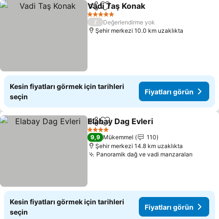
Vadi Taş Konak
Paylaş
Favorilerime ekle
5 Yıldız
/
Değerlendirme yok
Şehir merkezi 10.0 km uzaklıkta
Kesin fiyatları görmek için tarihleri
Fiyatları görün
seçin
Elabay Dag Evleri
Paylaş
Favorilerime ekle
4 Yıldız
9,9
Mükemmel
110
Şehir merkezi 14.8 km uzaklıkta
Panoramik dağ ve vadi manzaraları
Kesin fiyatları görmek için tarihleri
Fiyatları görün
seçin