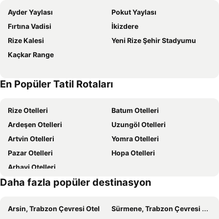
Ayder Yaylası
Pokut Yaylası
Elikti Otel
Vagona Tiny House
Fırtına Vadisi
İkizdere
Bungalove Tatil Köyü
Kackar Resort Hotel
Rize Kalesi
Yeni Rize Şehir Stadyumu
Rize Serenity Bungalov
Ayderoom otel
Kaçkar Range
Fifty Three Otel
Ladin Manzaralı Dağ evi
Çağatay Suit Resturant
Ayder Altıparmak Suit
En Popüler Tatil Rotaları
Kaledome Orman Evleri
Ayder Koru Hotel
Serinyer Dagevi
Burahan Suit Hotel
Rize Otelleri
Batum Otelleri
Elwood Hotel
Dudi Konak
Ardeşen Otelleri
Uzungöl Otelleri
Vadidekal Suite Hotel
Hanedan Suit Otel
Artvin Otelleri
Yomra Otelleri
Suvand House
Zirvedekal Suit Otel
Pazar Otelleri
Hopa Otelleri
Nordic Otel
Cile Vadi Bungalov
Arhavi Otelleri
Naturel Coolness
Abduloglu Butik Otel
Daha fazla popüler destinasyon
Burahan Suite Hotel
Ayder Kervansaray Deluxe Otel
Ayder Palazzo Hotel
The Reos Suit
Arsin, Trabzon Çevresi Otel
Sürmene, Trabzon Çevresi Otel
Felamur Dağ Evi
Ayder Avusor Hotel