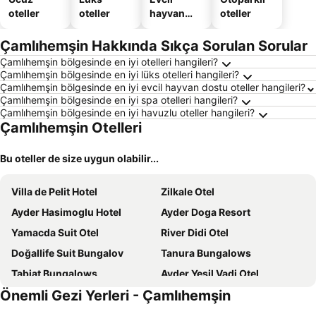
oteller
oteller
hayvan
oteller
dostu
oteller
Çamlıhemşin Hakkında Sıkça Sorulan Sorular
Çamlıhemşin bölgesinde en iyi otelleri hangileri?
Çamlıhemşin bölgesinde en iyi lüks otelleri hangileri?
Çamlıhemşin bölgesinde en iyi evcil hayvan dostu oteller hangileri?
Çamlıhemşin bölgesinde en iyi spa otelleri hangileri?
Çamlıhemşin bölgesinde en iyi havuzlu oteller hangileri?
Çamlıhemşin Otelleri
Bu oteller de size uygun olabilir...
Villa de Pelit Hotel
Zilkale Otel
Ayder Hasimoglu Hotel
Ayder Doga Resort
Yamacda Suit Otel
River Didi Otel
Doğallife Suit Bungalov
Tanura Bungalows
Tabiat Bungalows
Ayder Yesil Vadi Otel
Önemli Gezi Yerleri - Çamlıhemşin
Kale Kaya Otel
Ayder Simsir Butik
Sumda Konaklar
NAVI SUIT