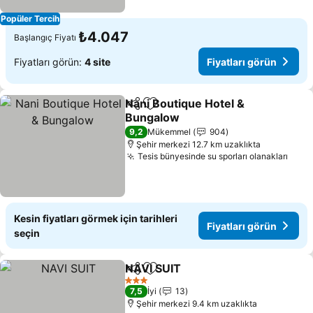
Popüler Tercih
₺4.047
Başlangıç Fiyatı
Fiyatları görün:
4 site
Fiyatları görün
Nani Boutique Hotel &
Paylaş
Favorilerime ekle
Bungalow
9,2
Mükemmel
904
Şehir merkezi 12.7 km uzaklıkta
Tesis bünyesinde su sporları olanakları
Kesin fiyatları görmek için tarihleri
Fiyatları görün
seçin
NAVI SUIT
Paylaş
Favorilerime ekle
3 Yıldız
7,5
İyi
13
Şehir merkezi 9.4 km uzaklıkta