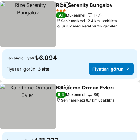
Rize Serenity Bungalov
Paylaş
Favorilerime ekle
3 Yıldız
9,1
Mükemmel
147
Şehir merkezi 12.4 km uzaklıkta
Sürükleyici yerel müzik geceleri
₺6.094
Başlangıç Fiyatı
Fiyatları görün:
3 site
Fiyatları görün
Kaledome Orman Evleri
Paylaş
Favorilerime ekle
9,4
Mükemmel
86
Şehir merkezi 8.7 km uzaklıkta