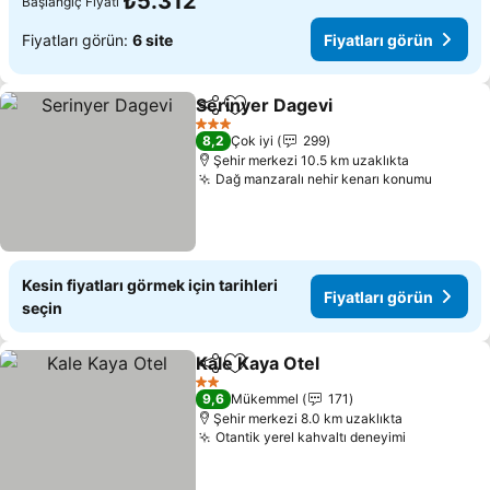
₺5.312
Başlangıç Fiyatı
Fiyatları görün:
6 site
Fiyatları görün
Serinyer Dagevi
Paylaş
Favorilerime ekle
3 Yıldız
8,2
Çok iyi
299
Şehir merkezi 10.5 km uzaklıkta
Dağ manzaralı nehir kenarı konumu
Kesin fiyatları görmek için tarihleri
Fiyatları görün
seçin
Kale Kaya Otel
Paylaş
Favorilerime ekle
2 Yıldız
9,6
Mükemmel
171
Şehir merkezi 8.0 km uzaklıkta
Otantik yerel kahvaltı deneyimi