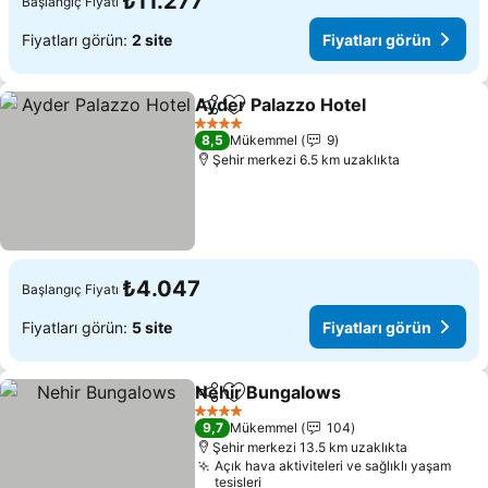
₺11.277
Başlangıç Fiyatı
Fiyatları görün:
2 site
Fiyatları görün
Ayder Palazzo Hotel
Paylaş
Favorilerime ekle
4 Yıldız
8,5
Mükemmel
9
Şehir merkezi 6.5 km uzaklıkta
₺4.047
Başlangıç Fiyatı
Fiyatları görün:
5 site
Fiyatları görün
Nehir Bungalows
Paylaş
Favorilerime ekle
4 Yıldız
9,7
Mükemmel
104
Şehir merkezi 13.5 km uzaklıkta
Açık hava aktiviteleri ve sağlıklı yaşam
tesisleri