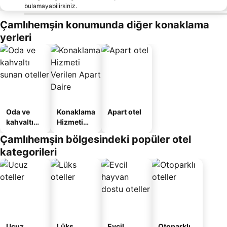
bulamayabilirsiniz.
Çamlıhemşin konumunda diğer konaklama
yerleri
Oda ve
Konaklama
Apart otel
kahvaltı
Hizmeti
sunan
Verilen
Çamlıhemşin bölgesindeki popüler otel
oteller
Apart
kategorileri
Daire
Ucuz
Lüks
Evcil
Otoparklı