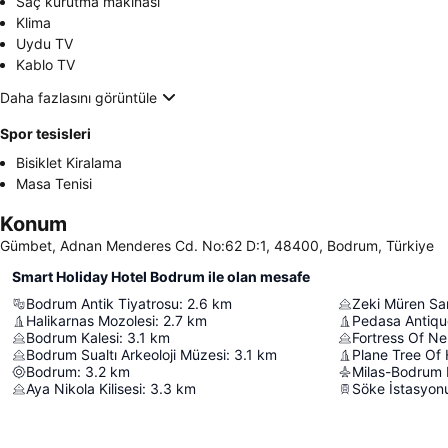
Saç kurutma makinası
Klima
Uydu TV
Kablo TV
Daha fazlasını görüntüle
Spor tesisleri
Bisiklet Kiralama
Masa Tenisi
Konum
Gümbet, Adnan Menderes Cd. No:62 D:1, 48400, Bodrum, Türkiye
Smart Holiday Hotel Bodrum ile olan mesafe
Bodrum Antik Tiyatrosu
:
2.6
km
Zeki Müren Sa
Halikarnas Mozolesi
:
2.7
km
Pedasa Antiqu
Bodrum Kalesi
:
3.1
km
Fortress Of Ne
Bodrum Sualtı Arkeoloji Müzesi
:
3.1
km
Plane Tree Of
Bodrum
:
3.2
km
Milas-Bodrum 
Aya Nikola Kilisesi
:
3.3
km
Söke İstasyon