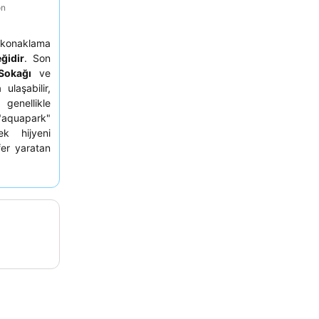
on
 konaklama
ğidir
. Son
Sokağı
ve
ulaşabilir,
genellikle
"aquapark"
ek hijyeni
er yaratan
nlığını ve
nforlu bir
ç duyduğu
r oda talep