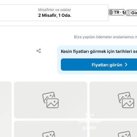
Misafirler ve odalar
TR · ₺
Gi
2 Misafir, 1 Oda.
Bize yapılan ödemeler sıralamamızı na
Favorilerime ekle
Kesin fiyatları görmek için tarihleri s
Paylaş
Fiyatları görün