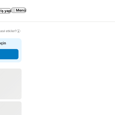
Menü
riş yap
sıl etkiler?
eçin