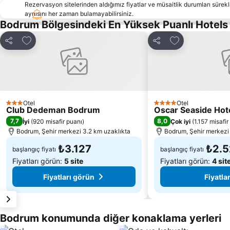
Rezervasyon sitelerinden aldığımız fiyatlar ve müsaitlik durumları sürekli
aynısını her zaman bulamayabilirsiniz.
Bodrum Bölgesindeki En Yüksek Puanlı Hotels
Favorilerime ekle
Favorilerime ek
Paylaş
Paylaş
Otel
Otel
3 Yıldız
4 Yıldız
Club Dedeman Bodrum
Oscar Seaside Hotel
7,7
8,0
İyi
(
920 misafir puanı
)
Çok iyi
(
1.157 misafir
Bodrum, Şehir merkezi 3.2 km uzaklıkta
Bodrum, Şehir merkezi
₺3.127
₺2.
başlangıç fiyatı
başlangıç fiyatı
Fiyatları görün:
5 site
Fiyatları görün:
4 sit
Fiyatları görün
Fiyatla
Bodrum konumunda diğer konaklama yerleri