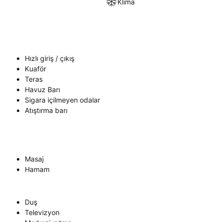
Klima
Hızlı giriş / çıkış
Kuaför
Teras
Havuz Barı
Sigara içilmeyen odalar
Atıştırma barı
Masaj
Hamam
Duş
Televizyon