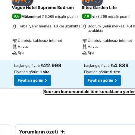
Favorilerime ekle
Favorilerime ekle
Otel
Otel
5 Yıldız
4 Yıldız
Paylaş
Paylaş
Vogue Hotel Supreme Bodrum
Bitez Garden Life
8,8
7,8
Mükemmel
(
16.069 misafir puanı
)
İyi
(
3.796 misafir puanı
)
Torba, Şehir merkezi 1.8 km uzaklıkta
Bodrum, Şehir merkezi 4.4 
uzaklıkta
Ücretsiz kablosuz internet
Ücretsiz kablosuz internet
Havuz
Havuz
Spa
Spa
₺22.999
₺4.889
başlangıç fiyatı
başlangıç fiyatı
Fiyatları görün:
1 site
Fiyatları görün:
9 site
Fiyatları görün
Fiyatları görün
Bodrum konumundaki tüm konaklama yerleri
Yorumların özeti