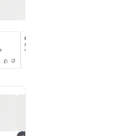
Manzaralı deniz manzaralı oda yükseltmeleri
Bodrum kaçamağına eşsiz bir fon sağlayan, nefes kesen
e
manzaralı, yükseltilmiş bir odanın keyfini çıkarabilirsin.