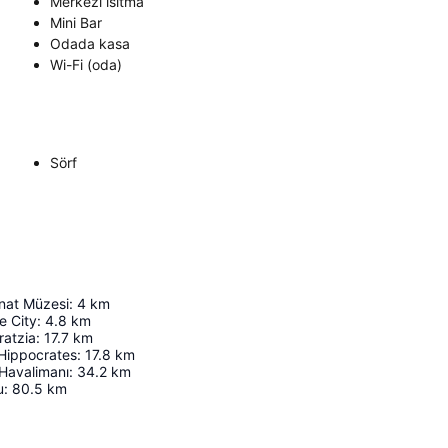
Merkezi ısıtma
Mini Bar
Odada kasa
Wi-Fi (oda)
Sörf
nat Müzesi
:
4
km
e City
:
4.8
km
ratzia
:
17.7
km
 Hippocrates
:
17.8
km
Havalimanı
:
34.2
km
u
:
80.5
km