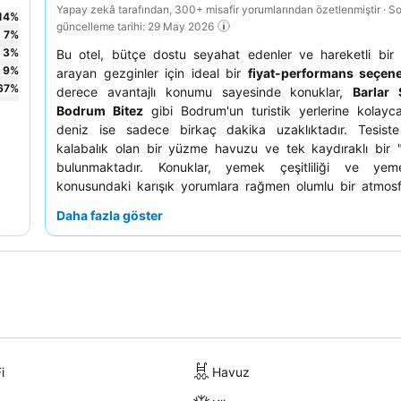
Yapay zekâ tarafından, 300+ misafir yorumlarından özetlenmiştir · S
14
%
güncelleme tarihi: 29 May 2026
7
%
3
%
Bu otel, bütçe dostu seyahat edenler ve hareketli bir
9
%
arayan gezginler için ideal bir
fiyat-performans seçene
67
%
derece avantajlı konumu sayesinde konuklar,
Barlar 
Bodrum Bitez
gibi Bodrum'un turistik yerlerine kolayca 
deniz ise sadece birkaç dakika uzaklıktadır. Tesiste 
kalabalık olan bir yüzme havuzu ve tek kaydıraklı bir 
bulunmaktadır. Konuklar, yemek çeşitliliği ve yem
konusundaki karışık yorumlara rağmen olumlu bir atmosf
personelinin, özellikle de animasyon ekibinin
cana yakı
Daha fazla göster
yardımseverliğini
sürekli olarak övmektedir. Daha ko
deneyim için, bazı odaların yenilenmeye ihtiya
belirtildiğinden, olası gürültü kaynaklarından uzak bi
etmeyi düşünebilirsiniz.
i
Havuz