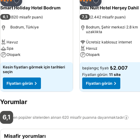
Favorilerime ekle
Favorilerime ekle
Otel
Otel
4 Yıldız
4 Yıldız
Paylaş
Paylaş
Smart Holiday Hotel Bodrum
Bleu Nuit Hotel Herşey Dahil
6,1
7,3
(
620 misafir puanı
)
(
2.442 misafir puanı
)
Bodrum, Türkiye
Bodrum, Şehir merkezi 2.8 km
uzaklıkta
Havuz
Ücretsiz kablosuz internet
Spa
Havuz
Otopark
Otopark
Kesin fiyatları görmek için tarihleri
₺2.007
başlangıç fiyatı
seçin
Fiyatları görün:
11 site
Fiyatları görün
Fiyatları görün
Yorumlar
6,1
en popüler sitelerden alınan 620 misafir puanına
dayanmaktadır
Misafir yorumları