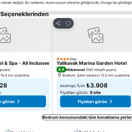
 olarak değişir. Bu nedenle, rezervasyon sitesine gittiğinizde, trivago'da gördüğü
 Seçeneklerinden
le
Favorilerime ekle
Paylaş
Otel
4 Yıldız
 & Spa - All Inclusıve
Yalikavak Marina Garden Hotel
8,9
 puanı
)
Mükemmel
(
593 misafir puanı
)
 16.4 km uzaklıkta
Bodrum, Şehir merkezi 15.0 km uzaklıkta
528
₺3.908
başlangıç fiyatı
e
Fiyatları görün:
9 site
rı görün
Fiyatları görün
Bodrum konumundaki tüm konaklama yerleri