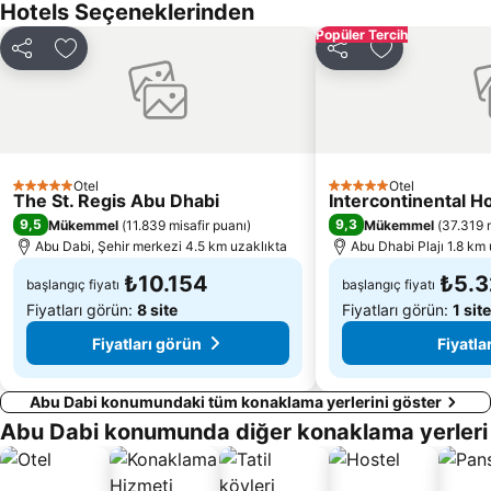
Hotels Seçeneklerinden
Popüler Tercih
Paylaş
Favorilerime ekle
Paylaş
Favorilerime 
Otel
Otel
5 Yıldız
5 Yıldız
The St. Regis Abu Dhabi
Intercontinental H
9,5
9,3
Mükemmel
(
11.839 misafir puanı
)
Mükemmel
(
37.319 m
Abu Dabi, Şehir merkezi 4.5 km uzaklıkta
Abu Dhabi Plajı 1.8 km 
₺10.154
₺5.3
başlangıç fiyatı
başlangıç fiyatı
Fiyatları görün:
8 site
Fiyatları görün:
1 site
Fiyatları görün
Fiyatla
Abu Dabi konumundaki tüm konaklama yerlerini göster
Abu Dabi konumunda diğer konaklama yerleri