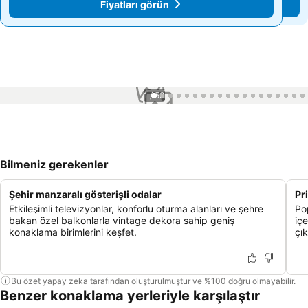
Fiyatları görün
Fiyatları görün
1 / 53
Bilmeniz gerekenler
Şehir manzaralı gösterişli odalar
Pr
Etkileşimli televizyonlar, konforlu oturma alanları ve şehre
Pop
bakan özel balkonlarla vintage dekora sahip geniş
iç
konaklama birimlerini keşfet.
çık
Bu özet yapay zeka tarafından oluşturulmuştur ve %100 doğru olmayabilir.
Benzer konaklama yerleriyle karşılaştır