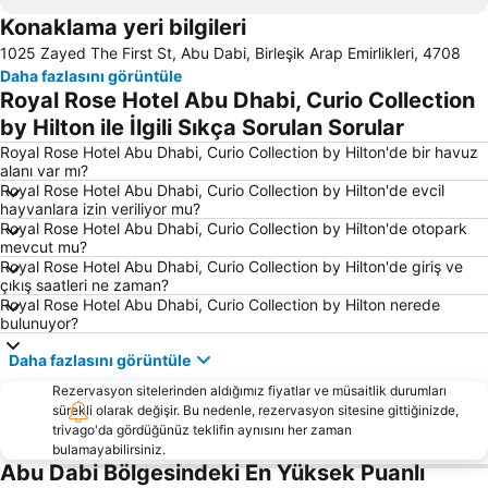
Konaklama yeri bilgileri
Heritage Village Abu Dabi
Turist Club Bölgesi Abu Dabi
1025 Zayed The First St, Abu Dabi, Birleşik Arap Emirlikleri, 4708
Ferrari Dünyası Abu Dabi
Bayn Al Jassrayn İki Köprü Arası
Daha fazlasını görüntüle
Al Raha Plajı
Al Maryah Adası
Royal Rose Hotel Abu Dhabi, Curio Collection
Zayed Sport Stadyumu
Al Maqta Fort
by Hilton ile İlgili Sıkça Sorulan Sorular
Royal Rose Hotel Abu Dhabi, Curio Collection by Hilton'de bir havuz
alanı var mı?
Royal Rose Hotel Abu Dhabi, Curio Collection by Hilton'de evcil
hayvanlara izin veriliyor mu?
Royal Rose Hotel Abu Dhabi, Curio Collection by Hilton'de otopark
mevcut mu?
Royal Rose Hotel Abu Dhabi, Curio Collection by Hilton'de giriş ve
çıkış saatleri ne zaman?
Royal Rose Hotel Abu Dhabi, Curio Collection by Hilton nerede
bulunuyor?
Daha fazlasını görüntüle
Rezervasyon sitelerinden aldığımız fiyatlar ve müsaitlik durumları
sürekli olarak değişir. Bu nedenle, rezervasyon sitesine gittiğinizde,
trivago'da gördüğünüz teklifin aynısını her zaman
bulamayabilirsiniz.
Abu Dabi Bölgesindeki En Yüksek Puanlı