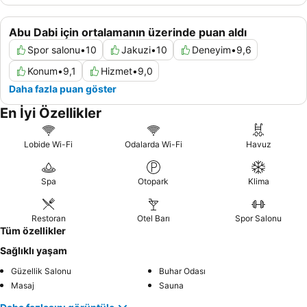
Abu Dabi için ortalamanın üzerinde puan aldı
Spor salonu
•
10
Jakuzi
•
10
Deneyim
•
9,6
Konum
•
9,1
Hizmet
•
9,0
Daha fazla puan göster
En İyi Özellikler
Lobide Wi-Fi
Odalarda Wi-Fi
Havuz
Spa
Otopark
Klima
Restoran
Otel Barı
Spor Salonu
Tüm özellikler
Sağlıklı yaşam
Güzellik Salonu
Buhar Odası
Masaj
Sauna