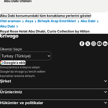
Abu Dabi Otelleri
Abu Dabi konumundaki tüm konaklama yerlerini göster
Otel araması
Asya
Birleşik Arap Emirlikleri
Abu Dabi
Abu Dabi
Royal Rose Hotel Abu Dhabi, Curio Collection by Hilton
Facebook
Twitter
Insta
Yo
Ülkenizi Seçin
Google'a ekle
Sonuçlarımıza kolayca ulaşın:
Google'da trivago'yu tercih edilen
kaynaklar arasına ekleyin.
Şirket
Ürünlerimiz
Hükümler ve politikalar