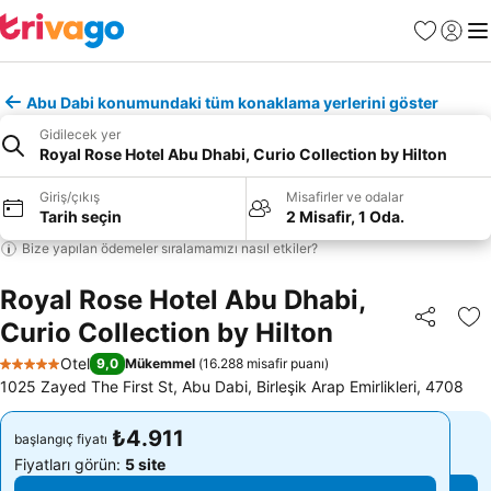
Favoriler
Giriş y
Me
Abu Dabi konumundaki tüm konaklama yerlerini göster
Gidilecek yer
Royal Rose Hotel Abu Dhabi, Curio Collection by Hilton
Giriş/çıkış
Misafirler ve odalar
Tarih seçin
2 Misafir, 1 Oda.
Bize yapılan ödemeler sıralamamızı nasıl etkiler?
Royal Rose Hotel Abu Dhabi,
Curio Collection by Hilton
Paylaş
Fa
Otel
9,0
Mükemmel
(
16.288 misafir puanı
)
5 Yıldız
1025 Zayed The First St, Abu Dabi, Birleşik Arap Emirlikleri, 4708
₺4.911
₺4.911
başlangıç fiyatı
başlangıç fiyatı
Fiyatları görün:
5 site
Fiyatları görün:
5 site