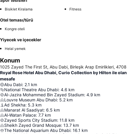
Spor tesisleri
Bisiklet Kiralama
Fitness
Otel teması/türü
Kongre oteli
Yiyecek ve içecekler
Helal yemek
Konum
1025 Zayed The First St, Abu Dabi, Birleşik Arap Emirlikleri, 4708
Royal Rose Hotel Abu Dhabi, Curio Collection by Hilton ile olan
mesafe
Abu Dabi
:
2.1
km
National Theatre Abu Dhabi
:
4.6
km
Al-Jazira Mohammed Bin Zayed Stadium
:
4.9
km
Louvre Museum Abu Dhabi
:
5.2
km
Ad Shekha
:
5.3
km
Manarat Al Saadiyat
:
6.5
km
Al-Watan Palace
:
7.7
km
Zayed Sports City Stadium
:
11.8
km
Sheikh Zayed Grand Mosque
:
13.7
km
The National Aquarium Abu Dhabi
:
16.1
km