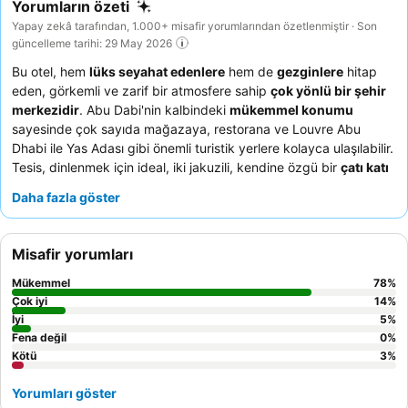
Yorumların özeti
Yapay zekâ tarafından, 1.000+ misafir yorumlarından özetlenmiştir · Son
güncelleme tarihi: 29 May 2026
Bu otel, hem
lüks seyahat edenlere
hem de
gezginlere
hitap
eden, görkemli ve zarif bir atmosfere sahip
çok yönlü bir şehir
merkezidir
. Abu Dabi'nin kalbindeki
mükemmel konumu
sayesinde çok sayıda mağazaya, restorana ve Louvre Abu
Dhabi ile Yas Adası gibi önemli turistik yerlere kolayca ulaşılabilir.
Tesis, dinlenmek için ideal, iki jakuzili, kendine özgü bir
çatı katı
havuzuna
sahiptir. Misafirler, personelin
olağanüstü
Daha fazla göster
misafirperverliğini
ve
kapsamlı ve çeşitli kahvaltı büfesini
sürekli olarak övmektedir. Gerçekten ayrıcalıklı bir deneyim için,
geniş konaklama birimleri ve ayrı yaşam alanları sunan bir
süit
Misafir yorumları
rezervasyonu yapmayı düşünebilirsiniz.
Mükemmel
78
%
Çok iyi
14
%
İyi
5
%
Fena değil
0
%
Kötü
3
%
Yorumları göster