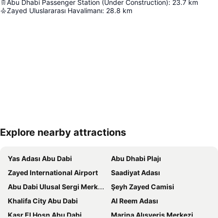
Abu Dhabi Passenger Station (Under Construction)
:
23.7
km
Zayed Uluslararası Havalimanı
:
28.8
km
Explore nearby attractions
Haritayı genişlet
Yas Adası Abu Dabi
Abu Dhabi Plajı
Zayed International Airport
Saadiyat Adası
Abu Dabi Ulusal Sergi Merkezi
Şeyh Zayed Camisi
Khalifa City Abu Dabi
Al Reem Adası
Kasr El Hosn Abu Dabi
Marina Alışveriş Merkezi