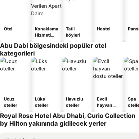
Otel
Konaklama
Tatil
Hostel
Pans
Hizmeti
köyleri
Verilen
Abu Dabi bölgesindeki popüler otel
Apart
kategorileri
Daire
Ucuz
Lüks
Havuzlu
Evcil
Spa
oteller
oteller
oteller
hayvan
otelle
dostu
Royal Rose Hotel Abu Dhabi, Curio Collection
oteller
by Hilton yakınında gidilecek yerler