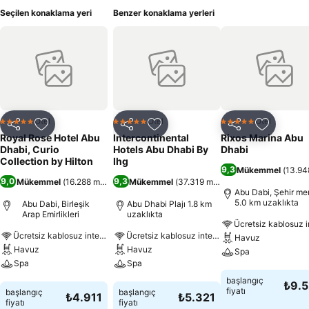
Seçilen konaklama yeri
Benzer konaklama yerleri
Otel
Otel
Otel
5 Yıldız
5 Yıldız
5 Yıldız
Paylaş
Favorilerime ekle
Paylaş
Favorilerime ekle
Paylaş
Favoriler
Royal Rose Hotel Abu
Intercontinental
Rixos Marina Abu
Dhabi, Curio
Hotels Abu Dhabi By
Dhabi
Collection by Hilton
Ihg
9,3
Mükemmel
(
13.948
9,0
9,3
Mükemmel
(
16.288 misafir puanı
Mükemmel
)
(
37.319 misafir puanı
)
Abu Dabi, Şehir me
5.0 km uzaklıkta
Abu Dabi, Birleşik
Abu Dhabi Plajı 1.8 km
Arap Emirlikleri
uzaklıkta
Ücretsiz kablosuz internet
Ücretsiz kablosuz internet
Havuz
Havuz
Havuz
Spa
Spa
Spa
Fiyatları görün
başlangıç
₺9.
Fiyatları görün
Fiyatları görün
fiyatı
başlangıç
başlangıç
₺4.911
₺5.321
fiyatı
fiyatı