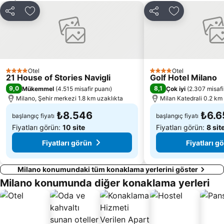
Vittorio Emanuele II Galerisi
Missori Metro Station
Paylaş
Favorilerime ekle
Paylaş
Favorilerime 
Pagano Metro Station
Bovisa
Porta Genova Metro Station
Sforzesco Kalesi
Porta Garibaldi İstasyonu
Naviglio Grande
Navigli District
Assago Milanofiori Nord Metro Station
Otel
Otel
4 Yıldız
4 Yıldız
21 House of Stories Navigli
Golf Hotel Milano
San Babila
Garibaldi Metro Station
9,0
8,1
Mükemmel
(
4.515 misafir puanı
)
Çok iyi
(
2.307 misafi
Milano, Şehir merkezi 1.8 km uzaklıkta
Milan Katedrali 0.2 km
₺8.546
₺6.6
başlangıç fiyatı
başlangıç fiyatı
Fiyatları görün:
10 site
Fiyatları görün:
8 sit
Fiyatları görün
Fiyatları g
Milano konumundaki tüm konaklama yerlerini göster
Milano konumunda diğer konaklama yerleri