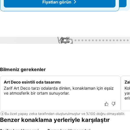
Fiyatları görün
Fiyatları görün
1 / 66
Bilmeniz gerekenler
Art Deco esintili oda tasarımı
Za
Zarif Art Deco tarzı odalarda dinlen, konaklaman için eşsiz
Kol
ve atmosferik bir ortam sunuyorlar.
ya
eri
Bu özet yapay zeka tarafından oluşturulmuştur ve %100 doğru olmayabilir.
Benzer konaklama yerleriyle karşılaştır