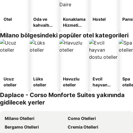
Otel
Oda ve
Konaklama
Hostel
Pans
kahvaltı
Hizmeti
sunan
Verilen
Milano bölgesindeki popüler otel kategorileri
oteller
Apart
Daire
Ucuz
Lüks
Havuzlu
Evcil
Spa
oteller
oteller
oteller
hayvan
otelle
dostu
Daplace - Corso Monforte Suites yakınında
oteller
gidilecek yerler
Milano Otelleri
Como Otelleri
Bergamo Otelleri
Cremia Otelleri