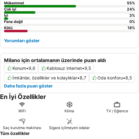
Mükemmel
55
%
Çok iyi
24
%
İyi
3
%
Fena değil
0
%
Kötü
18
%
Yorumları göster
Milano için ortalamanın üzerinde puan aldı
Konum
•
9,6
Kablosuz internet
•
9,5
İmkânlar, özellikler ve kolaylıklar
•
8,7
Oda konforu
•
8,5
Daha fazla puan göster
En İyi Özellikler
WiFi
Klima
TV / Eğlence
Saç kurutma makinası
Sigara içilmeyen odalar
Tüm özellikler