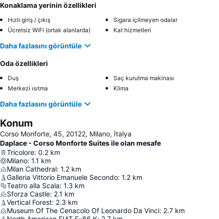
Konaklama yerinin özellikleri
Hızlı giriş / çıkış
Sigara içilmeyen odalar
Ücretsiz WiFi (ortak alanlarda)
Kat hizmetleri
Daha fazlasını görüntüle
Oda özellikleri
Duş
Saç kurutma makinası
Merkezi ısıtma
Klima
Daha fazlasını görüntüle
Konum
Corso Monforte, 45, 20122, Milano, İtalya
Daplace - Corso Monforte Suites ile olan mesafe
Tricolore
:
0.2
km
Milano
:
1.1
km
Milan Cathedral
:
1.2
km
Galleria Vittorio Emanuele Secondo
:
1.2
km
Teatro alla Scala
:
1.3
km
Sforza Castle
:
2.1
km
Vertical Forest
:
2.3
km
Museum Of The Cenacolo Of Leonardo Da Vinci
:
2.7
km
North American FIAT F–86 K
:
2.7
km