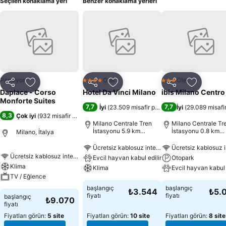
Seçilen konaklama yeri
Benzer konaklama yerleri
Pansiyon
Otel
Otel
4 Yıldız
3 Yıldız
Paylaş
Favorilerime ekle
Paylaş
Favorilerime ekle
Paylaş
Favoriler
Daplace - Corso
Hotel Da Vinci Milano
ibis Milano Centro
Monforte Suites
7,7
7,7
İyi
(
23.509 misafir puanı
)
İyi
(
29.089 misafi
8,3
Çok iyi
(
932 misafir puanı
)
Milano Centrale Tren
Milano Centrale Tr
İstasyonu 5.9 km
İstasyonu 0.8 km
Milano, İtalya
uzaklıkta
uzaklıkta
Ücretsiz kablosuz internet
Ücretsiz kablosuz i
Ücretsiz kablosuz internet
Evcil hayvan kabul edilir
Otopark
Klima
Klima
Evcil hayvan kabul 
TV / Eğlence
başlangıç
başlangıç
₺3.544
₺5.
fiyatı
fiyatı
başlangıç
₺9.070
fiyatı
Fiyatları görün:
5 site
Fiyatları görün:
10 site
Fiyatları görün:
8 site