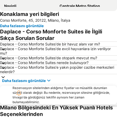
Navigli
Centrale Metro Station
Konaklama yeri bilgileri
Centro Storico Milano
Silvio Berlusconi Milan Malpensa Airport
Corso Monforte, 45, 20122, Milano, İtalya
Bergamo Città Alta
Porta Romana
Daha fazlasını görüntüle
Milano Linate Havaalanı
Museo del Duomo di Milano
Daplace - Corso Monforte Suites ile İlgili
Duomo Metro Station
San Siro
Sıkça Sorulan Sorular
Porta Garibaldi
Bergamo Tren İstasyonu
Daplace - Corso Monforte Suites'de bir havuz alanı var mı?
Daplace - Corso Monforte Suites'de evcil hayvanlara izin veriliyor
Ostello Villa Olmo Konukevi
Teatro Sociale Como
mu?
Daplace - Corso Monforte Suites'de otopark mevcut mu?
Porta Venezia Metro Station
Corso Buenos Aires
Daplace - Corso Monforte Suites nerede bulunuyor?
La Scala Meydanı
Cadorna – Triennale Metro Station
Daplace - Corso Monforte Suites'e yakın popüler cazibe merkezleri
nelerdir?
San Siro Stadio Metro Station
Centro storico
Daha fazlasını görüntüle
Aeroporto Orio al Serio
Via Montenapoleone
Rezervasyon sitelerinden aldığımız fiyatlar ve müsaitlik durumları
Città Studi
Affori Centro Metro Station
sürekli olarak değişir. Bu nedenle, rezervasyon sitesine gittiğinizde,
Lampugnano
10 Corso Como
trivago'da gördüğünüz teklifin aynısını her zaman
bulamayabilirsiniz.
Venezia Limanı
Galleria Milano
Milano Bölgesindeki En Yüksek Puanlı Hotels
Loreto
Università di Pavia
Seçeneklerinden