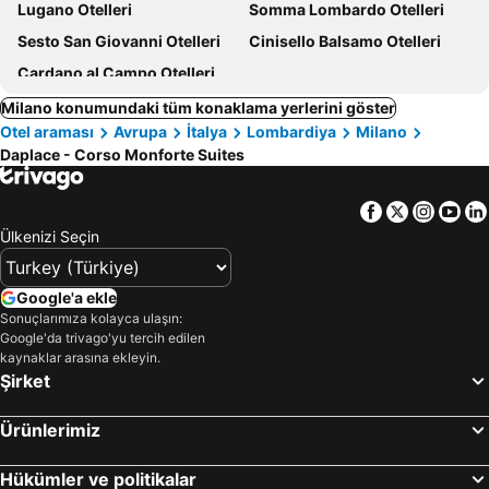
Lugano Otelleri
Somma Lombardo Otelleri
Sesto San Giovanni Otelleri
Cinisello Balsamo Otelleri
Cardano al Campo Otelleri
Milano konumundaki tüm konaklama yerlerini göster
Otel araması
Avrupa
İtalya
Lombardiya
Milano
Daplace - Corso Monforte Suites
Facebook
Twitter
Insta
Yo
Ülkenizi Seçin
Google'a ekle
Sonuçlarımıza kolayca ulaşın:
Google'da trivago'yu tercih edilen
kaynaklar arasına ekleyin.
Şirket
Ürünlerimiz
Hükümler ve politikalar