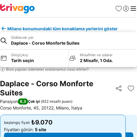
Favoriler
Giriş y
Me
Milano konumundaki tüm konaklama yerlerini göster
Gidilecek yer
Daplace - Corso Monforte Suites
Giriş/çıkış
Misafirler ve odalar
Tarih seçin
2 Misafir, 1 Oda.
Bize yapılan ödemeler sıralamamızı nasıl etkiler?
Daplace - Corso Monforte
Suites
Paylaş
Fa
Pansiyon
8,3
Çok iyi
(
932 misafir puanı
)
Corso Monforte, 45, 20122, Milano, İtalya
₺9.070
₺9.070
başlangıç fiyatı
başlangıç fiyatı
Fiyatları görün:
5 site
Fiyatları görün:
5 site