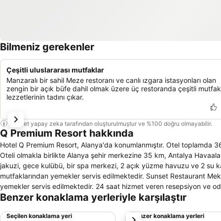
Bilmeniz gerekenler
Çeşitli uluslararası mutfaklar
Manzaralı bir sahil Meze restoranı ve canlı ızgara istasyonları olan
zengin bir açık büfe dahil olmak üzere üç restoranda çeşitli mutfak
lezzetlerinin tadını çıkar.
Bu özet yapay zeka tarafından oluşturulmuştur ve %100 doğru olmayabilir.
Q Premium Resort hakkında
Hotel Q Premium Resort, Alanya'da konumlanmıştır. Otel toplamda 365 
Oteli olmakla birlikte Alanya şehir merkezine 35 km, Antalya Havaa
jakuzi, gece kulübü, bir spa merkezi, 2 açık yüzme havuzu ve 2 su k
mutfaklarından yemekler servis edilmektedir. Sunset Restaurant Mek
yemekler servis edilmektedir. 24 saat hizmet veren resepsiyon ve oda
Benzer konaklama yerleriyle karşılaştır
üzerine çamaşırhane servisi devamlı konukların hizmetindedir. Otelin 
internetten konuklar yararlanabilir. Açılabilir pencerelere sahip olan
Seçilen konaklama yeri
Benzer konaklama yerleri
sonraki
açık olan telefon mevcuttur. Odalarda uydu yayını yapan televizyon 