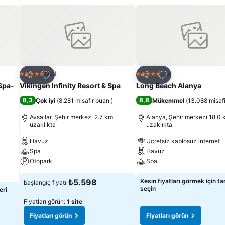
Favorilerime ekle
Favorilerime ekle
Otel
Otel
5 Yıldız
5 Yıldız
Paylaş
Paylaş
 Spa-
Vikingen Infinity Resort & Spa
Long Beach Alanya
8,3
8,8
Çok iyi
(
8.281 misafir puanı
)
Mükemmel
(
13.088 misafi
Avsallar, Şehir merkezi 2.7 km
Alanya, Şehir merkezi 18.0
uzaklıkta
uzaklıkta
Havuz
Ücretsiz kablosuz internet
Spa
Havuz
Otopark
Spa
₺5.598
Kesin fiyatları görmek için tar
başlangıç fiyatı
seçin
eri
Fiyatları görün:
1 site
Fiyatları görün
Fiyatları görün