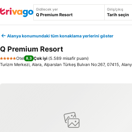
Gidilecek yer
Giriş/çıkış
Tarih seçin
Alanya konumundaki tüm konaklama yerlerini göster
Q Premium Resort
Otel
Çok iyi
(
5.589 misafir puanı
)
8,3
5 Yıldız
Turizm Merkezi, Alara, Alparslan Türkeş Bulvarı No:267, 07415, Alany