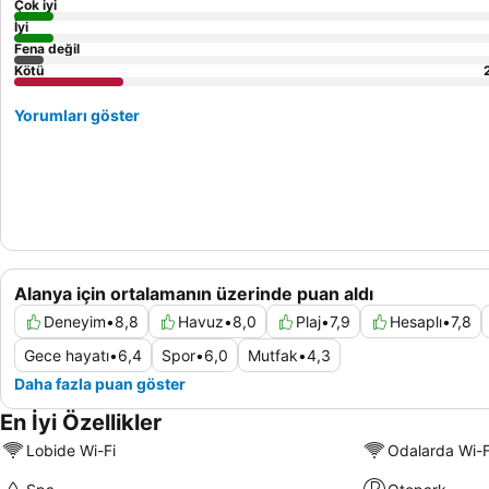
Çok iyi
İyi
Fena değil
Kötü
Yorumları göster
Alanya için ortalamanın üzerinde puan aldı
Deneyim
•
8,8
Havuz
•
8,0
Plaj
•
7,9
Hesaplı
•
7,8
Gece hayatı
•
6,4
Spor
•
6,0
Mutfak
•
4,3
Daha fazla puan göster
En İyi Özellikler
Lobide Wi-Fi
Odalarda Wi-F