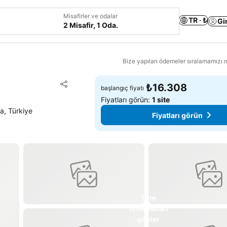
Misafirler ve odalar
TR · ₺
Gi
2 Misafir, 1 Oda.
Bize yapılan ödemeler sıralamamızı na
Favorilerime ekle
₺16.308
başlangıç fiyatı
Paylaş
Fiyatları görün:
1 site
a, Türkiye
Fiyatları görün