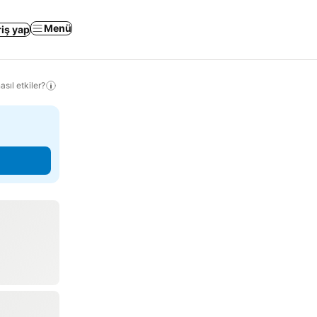
Menü
riş yap
sıl etkiler?