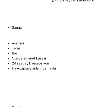
Evcil hayvan kabul edilir
Sauna
Asansör
Teras
Bar
Otelde emanet kasası
24 saat açık resepsiyon
Havuz/plaj alanlarında havlu