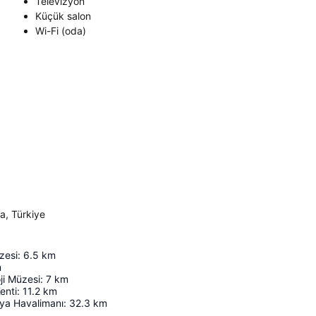
Televizyon
Küçük salon
Wi-Fi (oda)
a, Türkiye
zesi
:
6.5
km
m
ji Müzesi
:
7
km
enti
:
11.2
km
ya Havalimanı
:
32.3
km