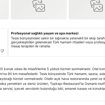
Profesyonel sağlıklı yaşam ve spa merkezi
Tesis bünyesindeki sakin bir sığınakta yetenekli bir ekip tara
gerçekleştirilen geleneksel Türk hamam ritüelleri veya profes
masaj terapileri ile rahatla.
konuk odası ile misafirlerine 5 yıldızlı hizmet sunmaktadır. Otel kon
lanı'na 90 km mesafededir. Tesis bünyesinde Türk hamamı, sauna, sol
aydırağı hizmet vermektedir. Otelin açık hava restoranında yerel ve 
sika yemekleri ve deniz ürünleri, Topkapı Restaurant'ta Osmanlı mut
 servisi, içecek servisinin bulunduğu lobi, emanet kasası ve konuklar
ortak kullanım alanlarında ve odalarında erişim imkanı olan yüksek hı
 odalarda merkezi ısıtma, klima, her gün yenilenen minibar, oda kasası
konukların hizmetine sunulmuştur.