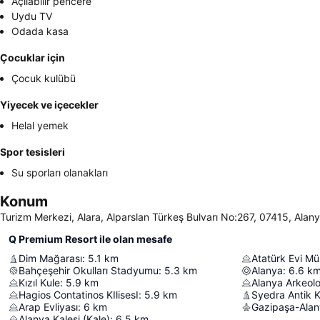
Açılabilir pencere
Uydu TV
Odada kasa
Çocuklar için
Çocuk kulübü
Yiyecek ve içecekler
Helal yemek
Spor tesisleri
Su sporları olanakları
Konum
Turizm Merkezi, Alara, Alparslan Türkeş Bulvarı No:267, 07415, Alany
Q Premium Resort ile olan mesafe
Dim Mağarası
:
5.1
km
Atatürk Evi Mü
Bahçeşehir Okulları Stadyumu
:
5.3
km
Alanya
:
6.6
k
Kızıl Kule
:
5.9
km
Alanya Arkeolo
Hagios Contatinos KIlisesI
:
5.9
km
Syedra Antik K
Arap Evliyası
:
6
km
Gazipaşa-Alan
Alanya Kalesi (Kale)
:
6.5
km