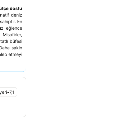
ütçe dostu
rnatif deniz
ahiptir. En
suz eğlence
. Misafirler,
tatlı büfesi
. Daha sakin
talep etmeyi
yeri
•
7,1