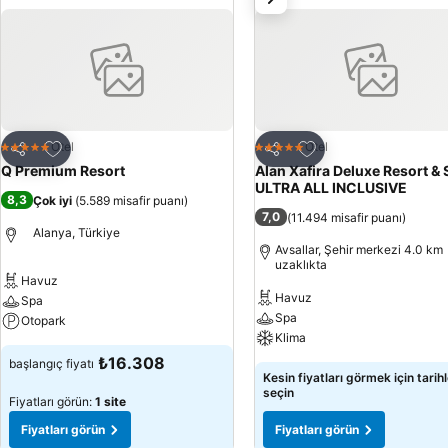
Favorilerime ekle
Favorilerime ekle
Otel
Otel
5 Yıldız
5 Yıldız
Paylaş
Paylaş
Q Premium Resort
Alan Xafira Deluxe Resort &
ULTRA ALL INCLUSIVE
8,3
Çok iyi
(
5.589 misafir puanı
)
7,0
(
11.494 misafir puanı
)
Alanya, Türkiye
Avsallar, Şehir merkezi 4.0 km
uzaklıkta
Havuz
Havuz
Spa
Spa
Otopark
Klima
₺16.308
başlangıç fiyatı
Kesin fiyatları görmek için tarihl
seçin
Fiyatları görün:
1 site
Fiyatları görün
Fiyatları görün