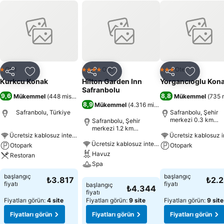
Otel
Otel
Otel
1 Yıldız
4 Yıldız
3 Yıldız
Paylaş
Favorilerime ekle
Paylaş
Favorilerime ekle
Paylaş
Favoriler
Kurkcu Konak
Hilton Garden Inn
Yorgancıoglu Kon
Safranbolu
9,6
8,8
Mükemmel
(
448 misafir puanı
)
Mükemmel
(
735 m
8,9
Mükemmel
(
4.316 misafir puanı
)
Safranbolu, Türkiye
Safranbolu, Şehir
merkezi 0.3 km
Safranbolu, Şehir
uzaklıkta
merkezi 1.2 km
Ücretsiz kablosuz internet
uzaklıkta
Ücretsiz kablosuz internet
Otopark
Otopark
Havuz
Restoran
Spa
Fiyatları görün
Fiyatları görün
başlangıç
başlangıç
₺3.817
₺2.
Fiyatları görün
fiyatı
fiyatı
başlangıç
₺4.344
fiyatı
Fiyatları görün:
4 site
Fiyatları görün:
9 site
Fiyatları görün:
9 site
Fiyatları görün
Fiyatları görün
Fiyatları görün