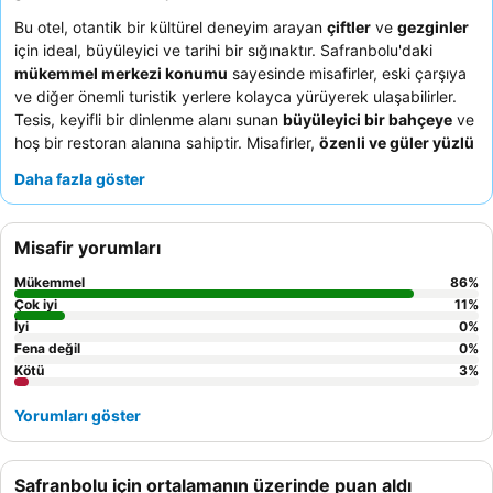
Bu otel, otantik bir kültürel deneyim arayan
çiftler
ve
gezginler
için ideal, büyüleyici ve tarihi bir sığınaktır. Safranbolu'daki
mükemmel merkezi konumu
sayesinde misafirler, eski çarşıya
ve diğer önemli turistik yerlere kolayca yürüyerek ulaşabilirler.
Tesis, keyifli bir dinlenme alanı sunan
büyüleyici bir bahçeye
ve
hoş bir restoran alanına sahiptir. Misafirler,
özenli ve güler yüzlü
personeli
ile lezzetli, taze ve bol
geleneksel Türk kahvaltısını
Daha fazla göster
sürekli olarak övmektedir. Daha sakin bir konaklama için
bahçeye bakan bir oda talep etmeyi düşünebilirsiniz.
Misafir yorumları
Mükemmel
86
%
Çok iyi
11
%
İyi
0
%
Fena değil
0
%
Kötü
3
%
Yorumları göster
Safranbolu için ortalamanın üzerinde puan aldı