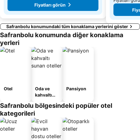
Fiyatları gör
Fiyatları görün
Fiy
Safranbolu konumundaki tüm konaklama yerlerini göster
Safranbolu konumunda diğer konaklama
yerleri
Otel
Oda ve
Pansiyon
kahvaltı
sunan
Safranbolu bölgesindeki popüler otel
oteller
kategorileri