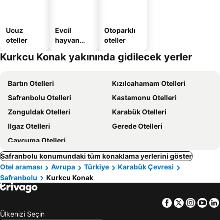
Ucuz
Evcil
Otoparklı
oteller
hayvan
oteller
dostu
Kurkcu Konak yakınında gidilecek yerler
oteller
Bartın Otelleri
Kızılcahamam Otelleri
Safranbolu Otelleri
Kastamonu Otelleri
Zonguldak Otelleri
Karabük Otelleri
Ilgaz Otelleri
Gerede Otelleri
Çaycuma Otelleri
Safranbolu konumundaki tüm konaklama yerlerini göster
Otel araması
Avrupa
Türkiye
Karabük Çevresi
Safranbolu
Kurkcu Konak
Facebook
Twitter
Insta
Yo
Ülkenizi Seçin