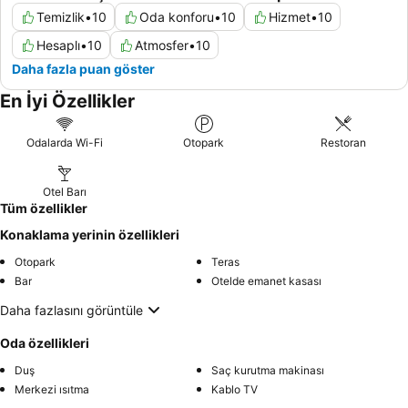
Temizlik
•
10
Oda konforu
•
10
Hizmet
•
10
Hesaplı
•
10
Atmosfer
•
10
Daha fazla puan göster
En İyi Özellikler
Odalarda Wi-Fi
Otopark
Restoran
Otel Barı
Tüm özellikler
Konaklama yerinin özellikleri
Otopark
Teras
Bar
Otelde emanet kasası
Daha fazlasını görüntüle
Oda özellikleri
Duş
Saç kurutma makinası
Merkezi ısıtma
Kablo TV