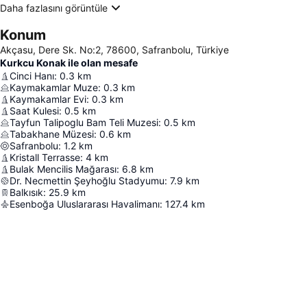
Daha fazlasını görüntüle
Konum
Akçasu, Dere Sk. No:2, 78600, Safranbolu, Türkiye
Kurkcu Konak ile olan mesafe
Cinci Hanı
:
0.3
km
Kaymakamlar Muze
:
0.3
km
Kaymakamlar Evi
:
0.3
km
Saat Kulesi
:
0.5
km
Tayfun Talipoglu Bam Teli Muzesi
:
0.5
km
Tabakhane Müzesi
:
0.6
km
Safranbolu
:
1.2
km
Kristall Terrasse
:
4
km
Bulak Mencilis Mağarası
:
6.8
km
Dr. Necmettin Şeyhoğlu Stadyumu
:
7.9
km
Balkısık
:
25.9
km
Esenboğa Uluslararası Havalimanı
:
127.4
km