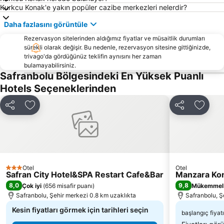
Kurkcu Konak'e yakın popüler cazibe merkezleri nelerdir?
Daha fazlasını görüntüle
Rezervasyon sitelerinden aldığımız fiyatlar ve müsaitlik durumları
sürekli olarak değişir. Bu nedenle, rezervasyon sitesine gittiğinizde,
trivago'da gördüğünüz teklifin aynısını her zaman
bulamayabilirsiniz.
Safranbolu Bölgesindeki En Yüksek Puanlı
Hotels Seçeneklerinden
Paylaş
Favorilerime ekle
Paylaş
Favori
Otel
Otel
3 Yıldız
Safran City Hotel&SPA Restart Cafe&Bar
Manzara Kon
8,0
9,8
Çok iyi
(
656 misafir puanı
)
Mükemmel
Safranbolu, Şehir merkezi 0.8 km uzaklıkta
Safranbolu, Ş
Kesin fiyatları görmek için tarihleri seçin
başlangıç fiyatı