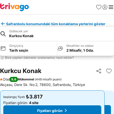
Favoriler
Giriş y
Me
Safranbolu konumundaki tüm konaklama yerlerini göster
Gidilecek yer
Kurkcu Konak
Giriş/çıkış
Misafirler ve odalar
Tarih seçin
2 Misafir, 1 Oda.
Bize yapılan ödemeler sıralamamızı nasıl etkiler?
Kurkcu Konak
Paylaş
Fa
Otel
9,6
Mükemmel
(
448 misafir puanı
)
1 Yıldız
Akçasu, Dere Sk. No:2, 78600, Safranbolu, Türkiye
₺3.817
₺3.817
başlangıç fiyatı
başlangıç fiyatı
Fiyatları görün:
4 site
Fiyatları görün:
4 site
Fiyatları görün
Fiyatları görün