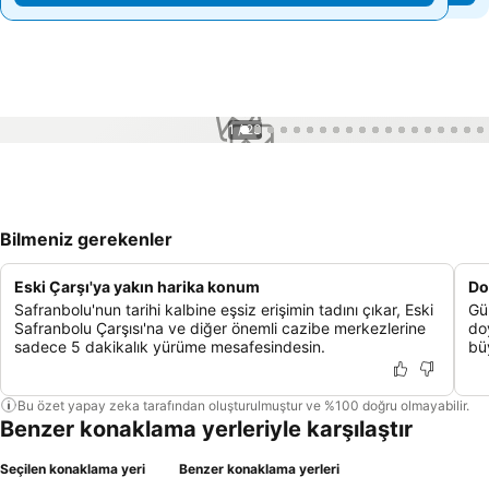
1 / 23
Bilmeniz gerekenler
Eski Çarşı'ya yakın harika konum
Do
Safranbolu'nun tarihi kalbine eşsiz erişimin tadını çıkar, Eski
Gün
Safranbolu Çarşısı'na ve diğer önemli cazibe merkezlerine
do
sadece 5 dakikalık yürüme mesafesindesin.
büy
Bu özet yapay zeka tarafından oluşturulmuştur ve %100 doğru olmayabilir.
Benzer konaklama yerleriyle karşılaştır
Seçilen konaklama yeri
Benzer konaklama yerleri