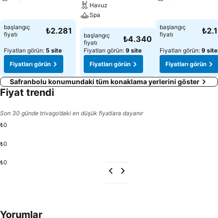
Havuz
Fiyatları görün
Spa
Fiyatları görün
başlangıç
başlangıç
₺2.281
₺2.
Fiyatları görün
fiyatı
fiyatı
başlangıç
₺4.340
fiyatı
Fiyatları görün:
5 site
Fiyatları görün:
9 site
Fiyatları görün:
9 site
Fiyatları görün
Fiyatları görün
Fiyatları görün
Safranbolu konumundaki tüm konaklama yerlerini göster
Fiyat trendi
Son 30 günde trivago’daki en düşük fiyatlara dayanır
₺0
₺0
₺0
Yorumlar