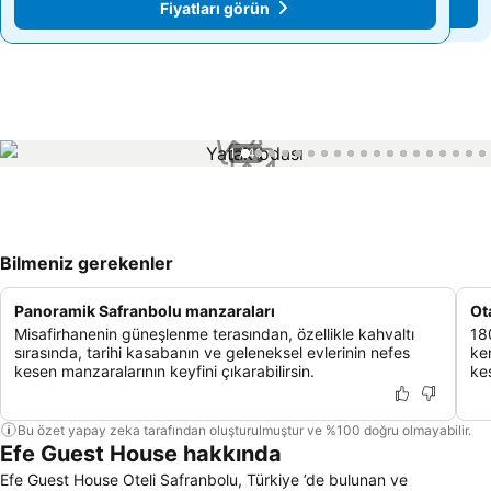
Fiyatları görün
Fiyatları görün
1 / 41
Bilmeniz gerekenler
Panoramik Safranbolu manzaraları
Ot
Misafirhanenin güneşlenme terasından, özellikle kahvaltı
18
sırasında, tarihi kasabanın ve geleneksel evlerinin nefes
ke
kesen manzaralarının keyfini çıkarabilirsin.
kes
Bu özet yapay zeka tarafından oluşturulmuştur ve %100 doğru olmayabilir.
Efe Guest House hakkında
Efe Guest House Oteli Safranbolu, Türkiye ’de bulunan ve