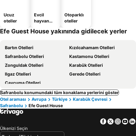
Ucuz
Evcil
Otoparklı
oteller
hayvan
oteller
dostu
Efe Guest House yakınında gidilecek yerler
oteller
Bartın Otelleri
Kızılcahamam Otelleri
Safranbolu Otelleri
Kastamonu Otelleri
Zonguldak Otelleri
Karabük Otelleri
Ilgaz Otelleri
Gerede Otelleri
Çaycuma Otelleri
Safranbolu konumundaki tüm konaklama yerlerini göster
Otel araması
Avrupa
Türkiye
Karabük Çevresi
Safranbolu
Efe Guest House
Facebook
Twitter
Insta
Yo
Ülkenizi Seçin