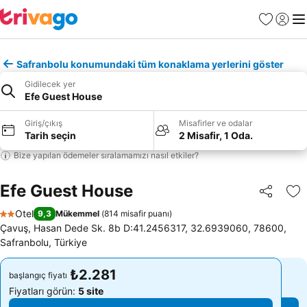
Favoriler
Giriş y
Me
Safranbolu konumundaki tüm konaklama yerlerini göster
Gidilecek yer
Efe Guest House
Giriş/çıkış
Misafirler ve odalar
Tarih seçin
2 Misafir, 1 Oda.
Bize yapılan ödemeler sıralamamızı nasıl etkiler?
Efe Guest House
Paylaş
Fa
Otel
9,3
Mükemmel
(
814 misafir puanı
)
2 Yıldız
Çavuş, Hasan Dede Sk. 8b D:41.2456317, 32.6939060, 78600,
Safranbolu, Türkiye
₺2.281
₺2.281
başlangıç fiyatı
başlangıç fiyatı
Fiyatları görün:
5 site
Fiyatları görün:
5 site