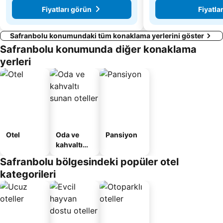
Fiyatları görün
Fiyatla
Safranbolu konumundaki tüm konaklama yerlerini göster
Safranbolu konumunda diğer konaklama
yerleri
Otel
Oda ve
Pansiyon
kahvaltı
sunan
Safranbolu bölgesindeki popüler otel
oteller
kategorileri