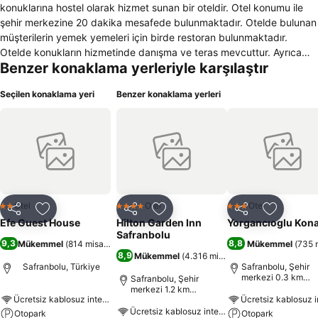
konuklarına hostel olarak hizmet sunan bir oteldir. Otel konumu ile
şehir merkezine 20 dakika mesafede bulunmaktadır. Otelde bulunan
müşterilerin yemek yemeleri için birde restoran bulunmaktadır.
Otelde konukların hizmetinde danışma ve teras mevcuttur. Ayrıca
Benzer konaklama yerleriyle karşılaştır
içecek servisi yapılan ve günlük gazetelerin bulunduğu bir otel lobisi
de bulunmaktadır. Müşteriler için özel arabalarını park etmek için
Seçilen konaklama yeri
Benzer konaklama yerleri
otopark bulunmaktadır. Otel konuklarının faydalanabilmesi için
kablosuz internet erişim hizmeti de vermektedir. 7 odası ile hizmet
sunan otel odalarının tamamında oda sıcaklığı ayarlamak için
ısıtmanın yanı sıra zaman geçirebileceğiniz bir çok kanala sahip olan
bir televizyon da bulunmaktadır. Duş ve özel banyo malzemelerinin
bulunduğu bir banyo da mevcuttur. Ayrıca çocuk yatağı ve açılabilir
pencere ile döşetilmiş oda fonksiyonları da hizmet sunmaktadır.
Otelde konaklayan ve sigara kullanmayan misafirler için özel odalar
Otel
Otel
Otel
2 Yıldız
4 Yıldız
3 Yıldız
Paylaş
Favorilerime ekle
Paylaş
Favorilerime ekle
Paylaş
Favoriler
mevcuttur. Hayvan sever müşteriler için evcil hayvalar da girebilir.
Efe Guest House
Hilton Garden Inn
Yorgancıoglu Kon
Safranbolu
9,3
8,8
Mükemmel
(
814 misafir puanı
)
Mükemmel
(
735 m
8,9
Mükemmel
(
4.316 misafir puanı
)
Safranbolu, Türkiye
Safranbolu, Şehir
merkezi 0.3 km
Safranbolu, Şehir
uzaklıkta
merkezi 1.2 km
Ücretsiz kablosuz internet
uzaklıkta
Ücretsiz kablosuz internet
Otopark
Otopark