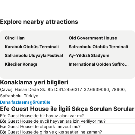
Explore nearby attractions
Haritayı genişlet
Cinci Han
Old Government House
Karabük Otobüs Terminali
Safranbolu Otobüs Terminali
Safranbolu Uluyayla Festival
Ay-Yıldızlı Stadyum
Kileciler Konağı
International Golden Saffron Documentary Film Festival
Konaklama yeri bilgileri
Çavuş, Hasan Dede Sk. 8b D:41.2456317, 32.6939060, 78600,
Safranbolu, Türkiye
Daha fazlasını görüntüle
Efe Guest House ile İlgili Sıkça Sorulan Sorular
Efe Guest House'de bir havuz alanı var mı?
Efe Guest House'de evcil hayvanlara izin veriliyor mu?
Efe Guest House'de otopark mevcut mu?
Efe Guest House'de giriş ve çıkış saatleri ne zaman?