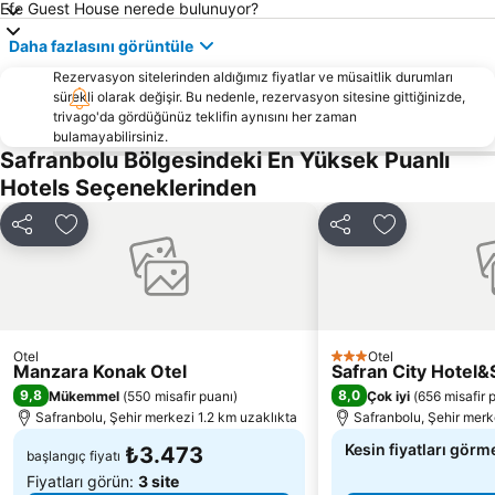
Efe Guest House nerede bulunuyor?
Daha fazlasını görüntüle
Rezervasyon sitelerinden aldığımız fiyatlar ve müsaitlik durumları
sürekli olarak değişir. Bu nedenle, rezervasyon sitesine gittiğinizde,
trivago'da gördüğünüz teklifin aynısını her zaman
bulamayabilirsiniz.
Safranbolu Bölgesindeki En Yüksek Puanlı
Hotels Seçeneklerinden
Paylaş
Favorilerime ekle
Paylaş
Favorilerime 
Otel
Otel
3 Yıldız
Manzara Konak Otel
Safran City Hotel
9,8
8,0
Mükemmel
(
550 misafir puanı
)
Çok iyi
(
656 misafir 
Safranbolu, Şehir merkezi 1.2 km uzaklıkta
Safranbolu, Şehir merk
Kesin fiyatları görme
₺3.473
başlangıç fiyatı
Fiyatları görün:
3 site