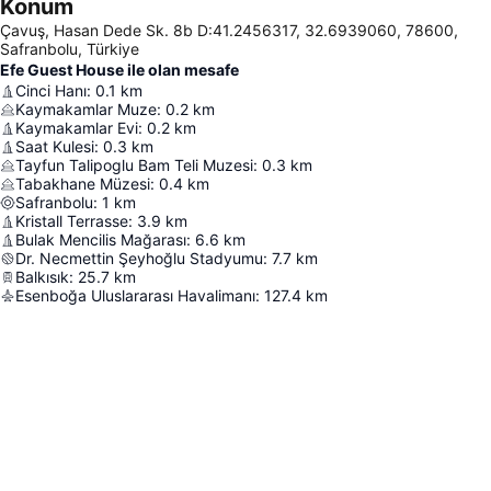
Konum
Çavuş, Hasan Dede Sk. 8b D:41.2456317, 32.6939060, 78600,
Safranbolu, Türkiye
Efe Guest House ile olan mesafe
Cinci Hanı
:
0.1
km
Kaymakamlar Muze
:
0.2
km
Kaymakamlar Evi
:
0.2
km
Saat Kulesi
:
0.3
km
Tayfun Talipoglu Bam Teli Muzesi
:
0.3
km
Tabakhane Müzesi
:
0.4
km
Safranbolu
:
1
km
Kristall Terrasse
:
3.9
km
Bulak Mencilis Mağarası
:
6.6
km
Dr. Necmettin Şeyhoğlu Stadyumu
:
7.7
km
Balkısık
:
25.7
km
Esenboğa Uluslararası Havalimanı
:
127.4
km