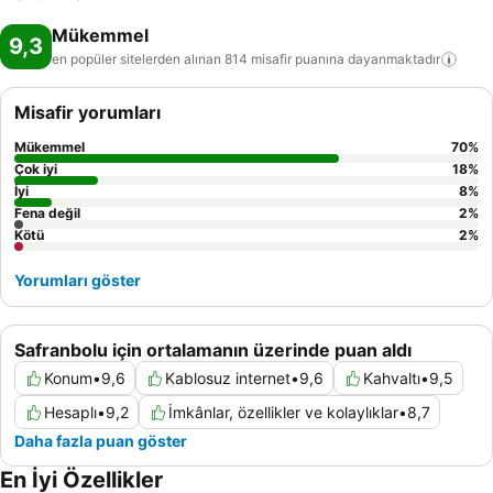
Mükemmel
9,3
en popüler sitelerden alınan 814 misafir puanına
dayanmaktadır
Misafir yorumları
Mükemmel
70
%
Çok iyi
18
%
İyi
8
%
Fena değil
2
%
Kötü
2
%
Yorumları göster
Safranbolu için ortalamanın üzerinde puan aldı
Konum
•
9,6
Kablosuz internet
•
9,6
Kahvaltı
•
9,5
Hesaplı
•
9,2
İmkânlar, özellikler ve kolaylıklar
•
8,7
Daha fazla puan göster
En İyi Özellikler