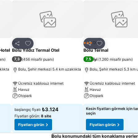
Favorilerime ekle
Favorilerime ekle
Otel
Otel
3 Yıldız
Paylaş
Paylaş
Hotel
Bolu Yıldız Termal Otel
Bolu Termal
7,3
7,5
anı
)
(
456 misafir puanı
)
İyi
(
1.260 misafir puanı
)
klıkta
Bolu, Şehir merkezi 5.4 km uzaklıkta
Bolu, Şehir merkezi 5.3 km 
Ücretsiz kablosuz internet
Ücretsiz kablosuz internet
Havuz
Havuz
Otopark
Otopark
Fiyatları görün
Fiyatları görün
₺3.124
Kesin fiyatları görmek için tar
başlangıç fiyatı
seçin
Fiyatları görün:
8 site
Fiyatları görün
Fiyatları görün
Bolu konumundaki tüm konaklama yerleri