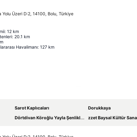
Yolu Üzeri D:2, 14100, Bolu, Türkiye
mii
:
12
km
enleri
:
20.1
km
km
ararası Havalimanı
:
127
km
Haritayı genişlet
Sarot Kaplıcaları
Dorukkaya
Dörtdivan Köroğlu Yayla Şenlikleri
zzet Baysal Kültür Sanat Festi
Yolu Üzeri D:2, 14100, Bolu, Türkiye