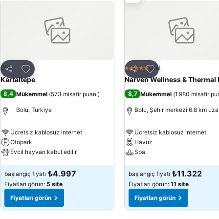
Favorilerime ekle
Favorilerime ekle
Otel
Otel
5 Yıldız
Paylaş
Paylaş
Kartaltepe
Narven Wellness & Thermal 
8,4
8,7
Mükemmel
(
573 misafir puanı
)
Mükemmel
(
1.980 misafir pu
Bolu, Türkiye
Bolu, Şehir merkezi 6.8 km uza
Ücretsiz kablosuz internet
Ücretsiz kablosuz internet
Otopark
Havuz
Evcil hayvan kabul edilir
Spa
Fiyatları görün
Fiyatları görün
₺4.997
₺11.322
başlangıç fiyatı
başlangıç fiyatı
Fiyatları görün:
5 site
Fiyatları görün:
11 site
Fiyatları görün
Fiyatları görün