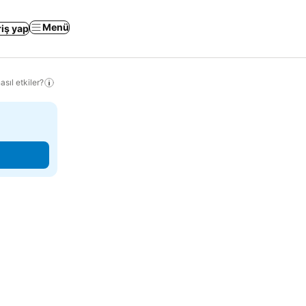
Menü
riş yap
sıl etkiler?