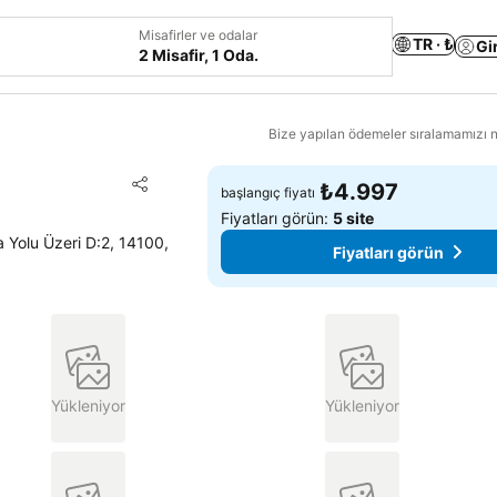
Misafirler ve odalar
TR · ₺
Gi
2 Misafir, 1 Oda.
Bize yapılan ödemeler sıralamamızı na
Favorilerime ekle
₺4.997
başlangıç fiyatı
Paylaş
Fiyatları görün:
5 site
 Yolu Üzeri D:2, 14100,
Fiyatları görün
Yükleniyor
Yükleniyor