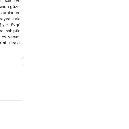
al, sakin ve
asında güzel
zaralar ve
 hayvanlarla
iğiyle övgü
e sahiptir.
 ev yapımı
sini
sürekli
, benzersiz
bir ağaç ev