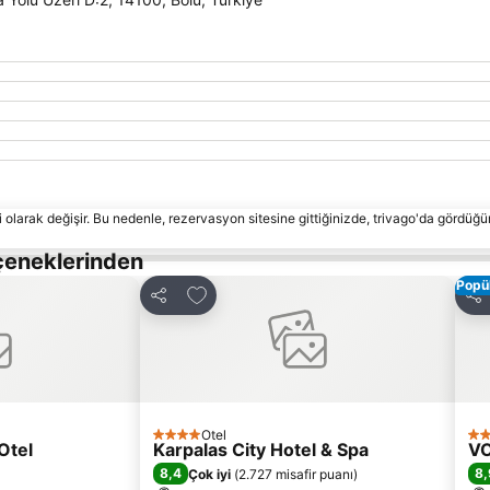
 olarak değişir. Bu nedenle, rezervasyon sitesine gittiğinizde, trivago'da gördüğü
çeneklerinden
Popül
le
Favorilerime ekle
Paylaş
Pay
Otel
4 Yıldız
3 Y
Otel
Karpalas City Hotel & Spa
V
8,4
8,
Çok iyi
(
2.727 misafir puanı
)