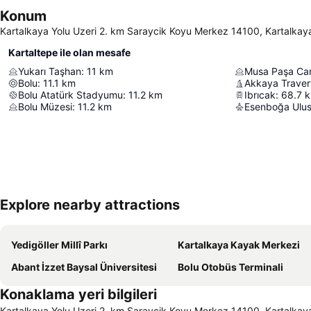
Konum
Kartalkaya Yolu Uzeri 2. km Saraycik Koyu Merkez 14100, Kartalkaya 
Kartaltepe ile olan mesafe
Yukarı Taşhan
:
11
km
Musa Paşa Ca
Bolu
:
11.1
km
Akkaya Travert
Bolu Atatürk Stadyumu
:
11.2
km
Ibrıcak
:
68.7
Bolu Müzesi
:
11.2
km
Esenboğa Ulusl
Explore nearby attractions
Yedigöller Millî Parkı
Kartalkaya Kayak Merkezi
Abant İzzet Baysal Üniversitesi
Bolu Otobüs Terminali
Konaklama yeri bilgileri
Kartalkaya Yolu Uzeri 2. km Saraycik Koyu Merkez 14100, Kartalkaya 