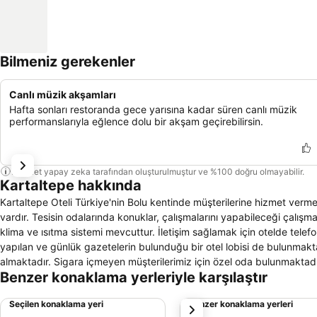
Bilmeniz gerekenler
Canlı müzik akşamları
Hafta sonları restoranda gece yarısına kadar süren canlı müzik
performanslarıyla eğlence dolu bir akşam geçirebilirsin.
Bu özet yapay zeka tarafından oluşturulmuştur ve %100 doğru olmayabilir.
Kartaltepe hakkında
Kartaltepe Oteli Türkiye'nin Bolu kentinde müşterilerine hizmet vermek
vardır. Tesisin odalarında konuklar, çalışmalarını yapabileceği çalış
klima ve ısıtma sistemi mevcuttur. İletişim sağlamak için otelde telef
yapılan ve günlük gazetelerin bulunduğu bir otel lobisi de bulunmakta
almaktadır. Sigara içmeyen müşterilerimiz için özel oda bulunmaktadır.
Benzer konaklama yerleriyle karşılaştır
konuklar için de ücretli olan park yeri mevcuttur. Tesiste konukların 
oynayabileceği bir bahçe bulunmaktadır. Otelde talep eden müşteriler
Seçilen konaklama yeri
Benzer konaklama yerleri
sonraki
malzemesinin bulunduğu bir duş kabini bulunmaktadır.