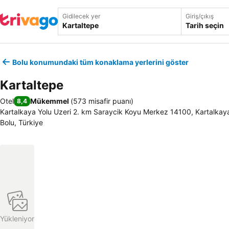
Gidilecek yer
Giriş/çıkış
Tarih seçin
Bolu konumundaki tüm konaklama yerlerini göster
Kartaltepe
Otel
Mükemmel
(
573 misafir puanı
)
8,4
Kartalkaya Yolu Uzeri 2. km Saraycik Koyu Merkez 14100, Kartalkaya
Bolu, Türkiye
Yükleniyor