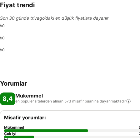
Fiyat trendi
Son 30 günde trivago’daki en düşük fiyatlara dayanır
₺0
₺0
₺0
Yorumlar
Mükemmel
8,4
en popüler sitelerden alınan 573 misafir puanına
dayanmaktadır
Misafir yorumları
Mükemmel
Çok iyi
İyi