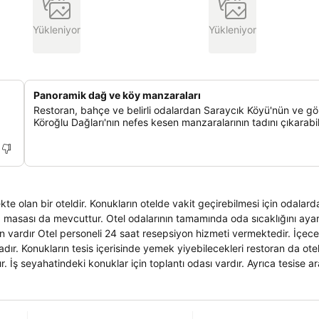
Yükleniyor
Yükleniyor
Panoramik dağ ve köy manzaraları
Restoran, bahçe ve belirli odalardan Saraycık Köyü'nün ve gö
Köroğlu Dağları'nın nefes kesen manzaralarının tadını çıkarabili
te olan bir oteldir. Konukların otelde vakit geçirebilmesi için odalard
ma masası da mevcuttur. Otel odalarının tamamında oda sıcaklığını aya
on vardır Otel personeli 24 saat resepsiyon hizmeti vermektedir. İçece
dır. Konukların tesis içerisinde yemek yiyebilecekleri restoran da ote
 İş seyahatindeki konuklar için toplantı odası vardır. Ayrıca tesise a
eşyaları için bagaj muhafazası imkanı yer almaktadır. Otelde çocukları
 için çamaşırhane hizmetleri de verilmektedir. Müşterilere bir çok du