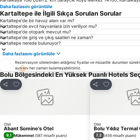
Daha fazlasını görüntüle
Kartaltepe ile İlgili Sıkça Sorulan Sorular
Kartaltepe'de bir havuz alanı var mı?
Kartaltepe'de evcil hayvanlara izin veriliyor mu?
Kartaltepe'de otopark mevcut mu?
Kartaltepe'de giriş ve çıkış saatleri ne zaman?
Kartaltepe nerede bulunuyor?
Daha fazlasını görüntüle
Rezervasyon sitelerinden aldığımız fiyatlar ve müsaitlik durumları sürekli
aynısını her zaman bulamayabilirsiniz.
Bolu Bölgesindeki En Yüksek Puanlı Hotels Se
Favorilerime ekle
Favorilerime ek
Paylaş
Paylaş
Otel
Otel
Abant Somine's Otel
Bolu Yıldız Termal 
9,1
7,3
Mükemmel
(
587 misafir puanı
)
(
456 misafir puanı
)