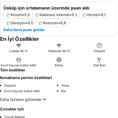
Üsküp için ortalamanın üzerinde puan aldı
Konum
•
9,6
Kablosuz internet
•
9,2
Hizmet
•
9,1
Deneyim
•
9,0
Restoran
•
8,8
Daha fazla puan göster
En İyi Özellikler
Lobide Wi-Fi
Odalarda Wi-Fi
Otopark
Evcil hayvan kabul edilir
Klima
Otel Barı
Tüm özellikler
Konaklama yerinin özellikleri
Otopark
Teras
Evcil hayvan kabul edilir
Bar
Daha fazlasını görüntüle
Çocuklar için
Çocuk Bakımı