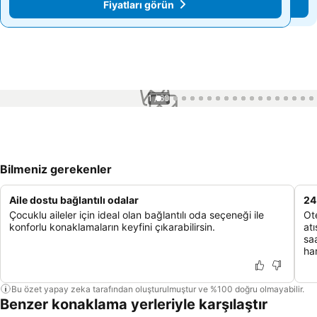
Fiyatları görün
Fiyatları görün
1 / 60
Bilmeniz gerekenler
Aile dostu bağlantılı odalar
24
Çocuklu aileler için ideal olan bağlantılı oda seçeneği ile
Ot
konforlu konaklamaların keyfini çıkarabilirsin.
atı
saa
har
Bu özet yapay zeka tarafından oluşturulmuştur ve %100 doğru olmayabilir.
Benzer konaklama yerleriyle karşılaştır