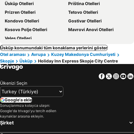
Üsküp Otelleri
Priština Otelleri
Prizren Otelleri
Tetovo Otelleri
Kondovo Otelleri
Gostivar Otelleri
Kosovo Polje Otelleri
Mavrovi Anovi Otelleri
Veles Otelleri
Üsküp konumundaki tüm konaklama yerlerini göster
Otel araması
Avrupa
Kuzey Makedonya Cumhuriyeti
Skopje
Üsküp
Holiday Inn Express Skopje City Centre
Facebook
Twitter
Insta
Yo
Ülkenizi Seçin
Google'a ekle
Sonuçlarımıza kolayca ulaşın:
Google'da trivago'yu tercih edilen
kaynaklar arasına ekleyin.
Şirket