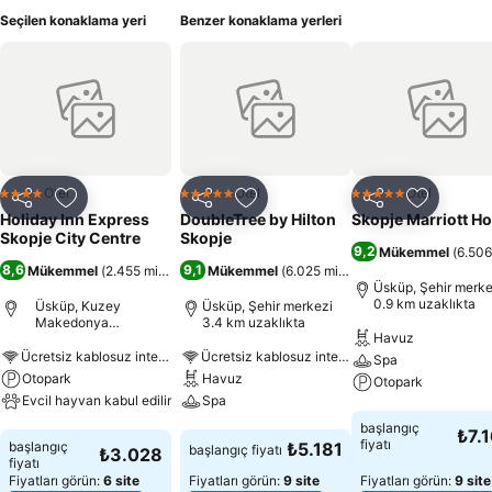
Seçilen konaklama yeri
Benzer konaklama yerleri
Otel
Otel
Otel
4 Yıldız
5 Yıldız
5 Yıldız
Paylaş
Favorilerime ekle
Paylaş
Favorilerime ekle
Paylaş
Favoriler
Holiday Inn Express
DoubleTree by Hilton
Skopje Marriott Ho
Skopje City Centre
Skopje
9,2
Mükemmel
(
6.506
8,6
9,1
Mükemmel
(
2.455 misafir puanı
Mükemmel
)
(
6.025 misafir puanı
)
Üsküp, Şehir merke
0.9 km uzaklıkta
Üsküp, Kuzey
Üsküp, Şehir merkezi
Makedonya
3.4 km uzaklıkta
Havuz
Cumhuriyeti
Ücretsiz kablosuz internet
Ücretsiz kablosuz internet
Spa
Otopark
Havuz
Otopark
Evcil hayvan kabul edilir
Spa
Fiyatları görün
başlangıç
₺7.
Fiyatları görün
Fiyatları görün
fiyatı
başlangıç
₺5.181
başlangıç fiyatı
₺3.028
fiyatı
Fiyatları görün:
6 site
Fiyatları görün:
9 site
Fiyatları görün:
9 site