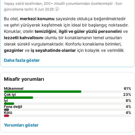
Yapay zekâ tarafından, 200+ misafir yorumlarından özetlenmiştir · Son
güncelleme tarihi: 9 Jun 2026
Bu otel,
merkezi konumu
sayesinde oldukça beğenilmektedir
ve şehri yürüyerek keşfetmek için ideal bir başlangıç noktasıdır.
Konuklar, otelin
temizliğini
,
ilgili ve güler yüzlü personelini
ve
lezzetli kahvaltısını
olumlu bir konaklamanın temel unsurları
olarak sürekli vurgulamaktadır. Konforlu konaklama birimleri,
gezginler
ve
iş seyahatinde olanlar
için kolaylık ve verimlilik
arayanlar için çok uygundur. Başlıca turistik yerlere yakınlığı,
Daha fazla göster
aynı zamanda kısa seyahatler için
çiftler
ve
aileler
için de iyi bir
seçimdir. Deneyiminizi geliştirmek için, gün içinde yakındaki
inşaattan kaynaklanabilecek olası gürültüye dikkat edin ve
Misafir yorumları
otoparkın ek ücrete tabi olduğunu unutmayın.
Mükemmel
61
%
Çok iyi
23
%
İyi
8
%
Fena değil
4
%
Kötü
4
%
Yorumları göster