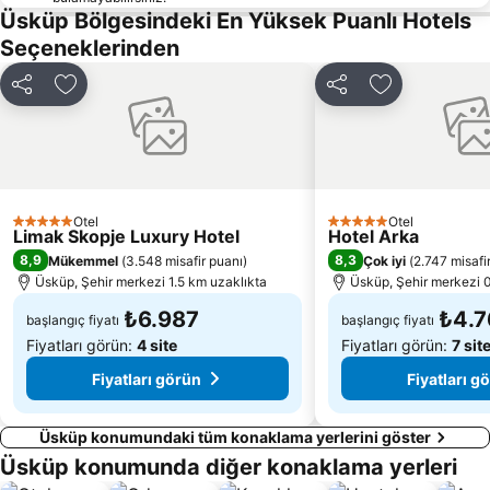
Üsküp Bölgesindeki En Yüksek Puanlı Hotels
Seçeneklerinden
Paylaş
Favorilerime ekle
Paylaş
Favorilerime 
Otel
Otel
5 Yıldız
5 Yıldız
Limak Skopje Luxury Hotel
Hotel Arka
8,9
8,3
Mükemmel
(
3.548 misafir puanı
)
Çok iyi
(
2.747 misafi
Üsküp, Şehir merkezi 1.5 km uzaklıkta
Üsküp, Şehir merkezi 0
₺6.987
₺4.7
başlangıç fiyatı
başlangıç fiyatı
Fiyatları görün:
4 site
Fiyatları görün:
7 sit
Fiyatları görün
Fiyatları g
Üsküp konumundaki tüm konaklama yerlerini göster
Üsküp konumunda diğer konaklama yerleri