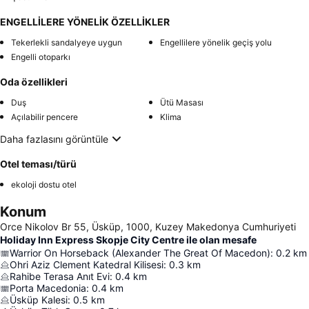
ENGELLİLERE YÖNELİK ÖZELLİKLER
Tekerlekli sandalyeye uygun
Engellilere yönelik geçiş yolu
Engelli otoparkı
Oda özellikleri
Duş
Ütü Masası
Açılabilir pencere
Klima
Daha fazlasını görüntüle
Otel teması/türü
ekoloji dostu otel
Konum
Orce Nikolov Br 55, Üsküp, 1000, Kuzey Makedonya Cumhuriyeti
Holiday Inn Express Skopje City Centre ile olan mesafe
Warrior On Horseback (Alexander The Great Of Macedon)
:
0.2
km
Ohri Aziz Clement Katedral Kilisesi
:
0.3
km
Rahibe Terasa Anıt Evi
:
0.4
km
Porta Macedonia
:
0.4
km
Üsküp Kalesi
:
0.5
km