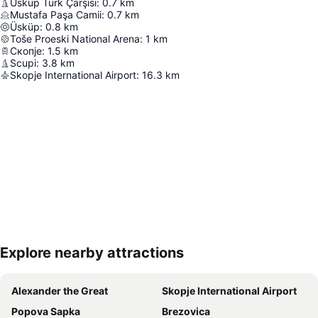
Üsküp Türk Çarşısı
:
0.7
km
Mustafa Paşa Camii
:
0.7
km
Üsküp
:
0.8
km
Toše Proeski National Arena
:
1
km
Скопје
:
1.5
km
Scupi
:
3.8
km
Skopje International Airport
:
16.3
km
Explore nearby attractions
Haritayı genişlet
Alexander the Great
Skopje International Airport
Popova Sapka
Brezovica