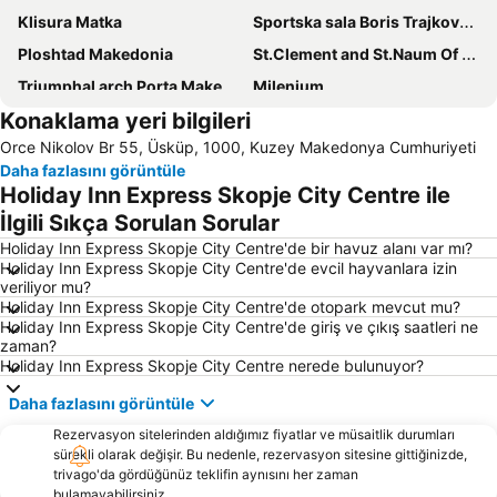
Klisura Matka
Sportska sala Boris Trajkovski
Ploshtad Makedonia
St.Clement and St.Naum Of Ohrid
Triumphal arch Porta Makedonia
Milenium
Konaklama yeri bilgileri
Spomenik na car Samoil
Georgi Pulevski
Orce Nikolov Br 55, Üsküp, 1000, Kuzey Makedonya Cumhuriyeti
Nacionalna Galerija na Makedonija - Izložben prostor Cifte Amam
Justinian I
Daha fazlasını görüntüle
Holiday Inn Express Skopje City Centre ile
İlgili Sıkça Sorulan Sorular
Holiday Inn Express Skopje City Centre'de bir havuz alanı var mı?
Holiday Inn Express Skopje City Centre'de evcil hayvanlara izin
veriliyor mu?
Holiday Inn Express Skopje City Centre'de otopark mevcut mu?
Holiday Inn Express Skopje City Centre'de giriş ve çıkış saatleri ne
zaman?
Holiday Inn Express Skopje City Centre nerede bulunuyor?
Daha fazlasını görüntüle
Rezervasyon sitelerinden aldığımız fiyatlar ve müsaitlik durumları
sürekli olarak değişir. Bu nedenle, rezervasyon sitesine gittiğinizde,
trivago'da gördüğünüz teklifin aynısını her zaman
bulamayabilirsiniz.