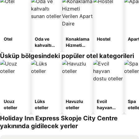
Otel
Oda ve
Konaklama
Hostel
Apart
kahvaltı
Hizmeti
sunan
Verilen
Üsküp bölgesindeki popüler otel kategorileri
oteller
Apart
Daire
Ucuz
Lüks
Havuzlu
Evcil
Spa
oteller
oteller
oteller
hayvan
otelle
dostu
Holiday Inn Express Skopje City Centre
oteller
yakınında gidilecek yerler