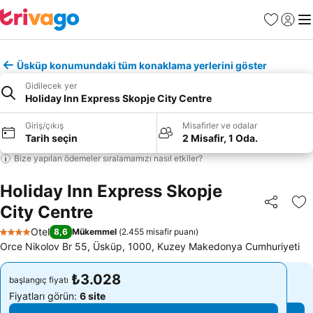
Favoriler
Giriş y
Me
Üsküp konumundaki tüm konaklama yerlerini göster
Gidilecek yer
Holiday Inn Express Skopje City Centre
Giriş/çıkış
Misafirler ve odalar
Tarih seçin
2 Misafir, 1 Oda.
Bize yapılan ödemeler sıralamamızı nasıl etkiler?
Holiday Inn Express Skopje
City Centre
Paylaş
Fa
Otel
8,6
Mükemmel
(
2.455 misafir puanı
)
4 Yıldız
Orce Nikolov Br 55, Üsküp, 1000, Kuzey Makedonya Cumhuriyeti
₺3.028
₺3.028
başlangıç fiyatı
başlangıç fiyatı
Fiyatları görün:
6 site
Fiyatları görün:
6 site