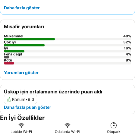
Konuklar, özellikle resepsiyon ekibinin duyarlılığı ve yerel
Daha fazla göster
tavsiyeleri olmak üzere,
personelin olağanüstü nezaketini ve
yardımseverliğini
sürekli olarak vurgulamaktadır. Daha sakin bir
deneyim için konuklar, hareketli caddeden uzağa bakan bir oda
Misafir yorumları
talep etmeyi düşünebilirler.
Mükemmel
40
%
Çok iyi
32
%
İyi
16
%
Fena değil
4
%
Kötü
8
%
Yorumları göster
Üsküp için ortalamanın üzerinde puan aldı
Konum
•
9,3
Daha fazla puan göster
En İyi Özellikler
Lobide Wi-Fi
Odalarda Wi-Fi
Otopark