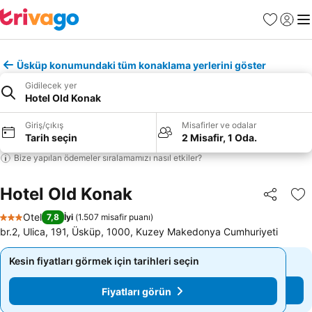
Favoriler
Giriş y
Me
Üsküp konumundaki tüm konaklama yerlerini göster
Gidilecek yer
Hotel Old Konak
Giriş/çıkış
Misafirler ve odalar
Tarih seçin
2 Misafir, 1 Oda.
Bize yapılan ödemeler sıralamamızı nasıl etkiler?
Hotel Old Konak
Paylaş
Fa
Otel
7,8
İyi
(
1.507 misafir puanı
)
3 Yıldız
br.2, Ulica, 191, Üsküp, 1000, Kuzey Makedonya Cumhuriyeti
Kesin fiyatları görmek için tarihleri seçin
Kesin fiyatları görmek için tarihleri seçin
Fiyatları görün
Fiyatları görün