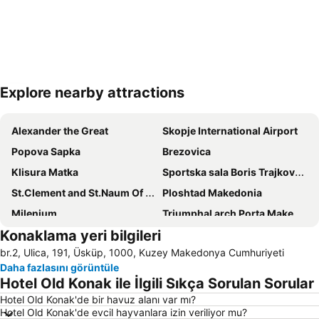
Explore nearby attractions
Haritayı genişlet
Alexander the Great
Skopje International Airport
Popova Sapka
Brezovica
Klisura Matka
Sportska sala Boris Trajkovski
St.Clement and St.Naum Of Ohrid
Ploshtad Makedonia
Milenium
Triumphal arch Porta Makedonia
Konaklama yeri bilgileri
Nacionalna Galerija na Makedonija - Izložben prostor Cifte Amam
Georgi Pulevski
br.2, Ulica, 191, Üsküp, 1000, Kuzey Makedonya Cumhuriyeti
Spomenik na car Samoil
Justinian I
Daha fazlasını görüntüle
Hotel Old Konak ile İlgili Sıkça Sorulan Sorular
Hotel Old Konak'de bir havuz alanı var mı?
Hotel Old Konak'de evcil hayvanlara izin veriliyor mu?