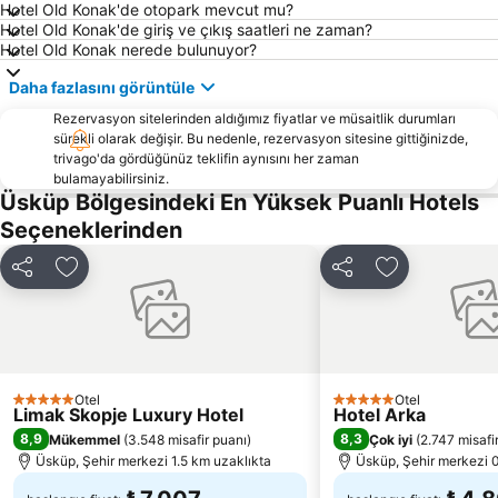
Hotel Old Konak'de otopark mevcut mu?
Hotel Old Konak'de giriş ve çıkış saatleri ne zaman?
Hotel Old Konak nerede bulunuyor?
Daha fazlasını görüntüle
Rezervasyon sitelerinden aldığımız fiyatlar ve müsaitlik durumları
sürekli olarak değişir. Bu nedenle, rezervasyon sitesine gittiğinizde,
trivago'da gördüğünüz teklifin aynısını her zaman
bulamayabilirsiniz.
Üsküp Bölgesindeki En Yüksek Puanlı Hotels
Seçeneklerinden
Paylaş
Favorilerime ekle
Paylaş
Favorilerime 
Otel
Otel
5 Yıldız
5 Yıldız
Limak Skopje Luxury Hotel
Hotel Arka
8,9
8,3
Mükemmel
(
3.548 misafir puanı
)
Çok iyi
(
2.747 misafi
Üsküp, Şehir merkezi 1.5 km uzaklıkta
Üsküp, Şehir merkezi 0