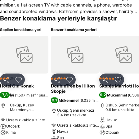
minibar, a flat-screen TV with cable channels, a phone, wardrobe
and soundproofed windows. Bathroom provides a shower, hairdryer,
Benzer konaklama yerleriyle karşılaştır
slippers and free toiletries. Guests of the Hotel Old Konak can use
the services of a 24-hour front desk, , visit the Stone Bridge 500 m
Seçilen konaklama yeri
Benzer konaklama yerleri
from the hotel, sightsee the Kale Fortress 600 m away or walk to the
Macedonia Square in 9 minutes. The Skopje Train Station is located
1.7 km from the property and the Alexander The Great Airport is
located 20 km away. An airport shuttle can be arranged for at
surcharge. This is our guests' favorite part of Skopje, according to
independent reviews. We speak your language!
Otel
Otel
Otel
3 Yıldız
5 Yıldız
5 Yıldız
Paylaş
Favorilerime ekle
Paylaş
Favorilerime ekle
Paylaş
Favoriler
Hotel Old Konak
DoubleTree by Hilton
Skopje Marriott Ho
Skopje
7,8
9,2
İyi
(
1.507 misafir puanı
)
Mükemmel
(
6.506
9,1
Mükemmel
(
6.025 misafir puanı
)
Üsküp, Kuzey
Üsküp, Şehir merke
Makedonya
0.9 km uzaklıkta
Üsküp, Şehir merkezi
Cumhuriyeti
3.4 km uzaklıkta
Ücretsiz kablosuz internet
Havuz
Ücretsiz kablosuz internet
Otopark
Spa
Havuz
Klima
Otopark
Spa