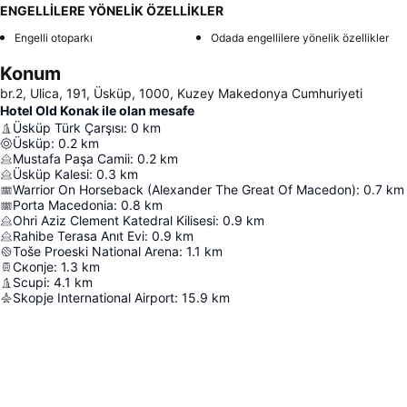
ENGELLİLERE YÖNELİK ÖZELLİKLER
Engelli otoparkı
Odada engellilere yönelik özellikler
Konum
br.2, Ulica, 191, Üsküp, 1000, Kuzey Makedonya Cumhuriyeti
Hotel Old Konak ile olan mesafe
Üsküp Türk Çarşısı
:
0
km
Üsküp
:
0.2
km
Mustafa Paşa Camii
:
0.2
km
Üsküp Kalesi
:
0.3
km
Warrior On Horseback (Alexander The Great Of Macedon)
:
0.7
km
Porta Macedonia
:
0.8
km
Ohri Aziz Clement Katedral Kilisesi
:
0.9
km
Rahibe Terasa Anıt Evi
:
0.9
km
Toše Proeski National Arena
:
1.1
km
Скопје
:
1.3
km
Scupi
:
4.1
km
Skopje International Airport
:
15.9
km