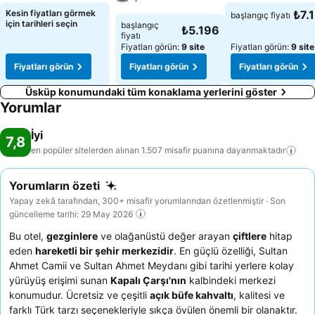
Kesin fiyatları görmek
₺7.
başlangıç fiyatı
için tarihleri seçin
başlangıç
₺5.196
fiyatı
Fiyatları görün:
9 site
Fiyatları görün:
9 site
Fiyatları görün
Fiyatları görün
Fiyatları görün
Üsküp konumundaki tüm konaklama yerlerini göster
Yorumlar
İyi
7,8
en popüler sitelerden alınan 1.507 misafir puanına
dayanmaktadır
Yorumların özeti
Yapay zekâ tarafından, 300+ misafir yorumlarından özetlenmiştir · Son
güncelleme tarihi: 29 May 2026
Bu otel,
gezginlere
ve olağanüstü değer arayan
çiftlere
hitap
eden
hareketli bir şehir merkezidir
. En güçlü özelliği, Sultan
Ahmet Camii ve Sultan Ahmet Meydanı gibi tarihi yerlere kolay
yürüyüş erişimi sunan
Kapalı Çarşı'nın
kalbindeki merkezi
konumudur. Ücretsiz ve çeşitli
açık büfe kahvaltı
, kalitesi ve
farklı Türk tarzı seçenekleriyle sıkça övülen önemli bir olanaktır.