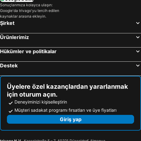
Sonuçlarımıza kolayca ulaşın:
Google'da trivago'yu tercih edilen
kaynaklar arasına ekleyin.
Şirket
Ürünlerimiz
Hükümler ve politikalar
Destek
Üyelere özel kazançlardan yararlanmak
için oturum açın.
Deneyiminizi kişiselleştirin
Müşteri sadakat programı fırsatları ve üye fiyatları
Giriş yap
trivago N.V.
, Kesselstraße 5 – 7, 40221 Düsseldorf, Almanya