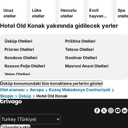
Ucuz
Lüks
Havuzlu
Evcil
Spa
oteller
oteller
oteller
hayvan
otelle
dostu
Hotel Old Konak yakınında gidilecek yerler
oteller
Üsküp Otelleri
Priština Otelleri
Prizren Otelleri
Tetovo Otelleri
Kondovo Otelleri
Gostivar Otelleri
Kosovo Polje Otelleri
Mavrovi Anovi Otelleri
Veles Otelleri
Üsküp konumundaki tüm konaklama yerlerini göster
Otel araması
Avrupa
Kuzey Makedonya Cumhuriyeti
Skopje
Üsküp
Hotel Old Konak
Facebook
Twitter
Insta
Yo
Google'a ekle