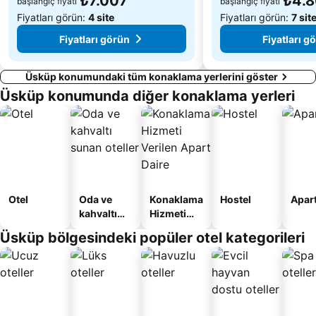
₺7.007
₺4.
başlangıç fiyatı
başlangıç fiyatı
Fiyatları görün:
4 site
Fiyatları görün:
7 sit
Fiyatları görün
Fiyatları g
Üsküp konumundaki tüm konaklama yerlerini göster
Üsküp konumunda diğer konaklama yerleri
Otel
Oda ve
Konaklama
Hostel
Apart
kahvaltı
Hizmeti
sunan
Verilen
Üsküp bölgesindeki popüler otel kategorileri
oteller
Apart
Daire