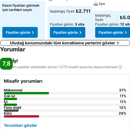
Spa
Kesin fiyatları görmek
için tarihleri seçin
₺2.711
başlangıç fiyatı
başlangıç
₺5.
fiyatı
Fiyatları görün:
3 site
Fiyatları görün:
12 sit
Fiyatları görün
Fiyatları görün
Fiyatları görün
Uludağ konumundaki tüm konaklama yerlerini göster
Yorumlar
İyi
7,8
en popüler sitelerden alınan 1.075 misafir puanına
dayanmaktadır
Misafir yorumları
Mükemmel
37
%
Çok iyi
11
%
İyi
11
%
Fena değil
12
%
Kötü
29
%
Yorumları göster