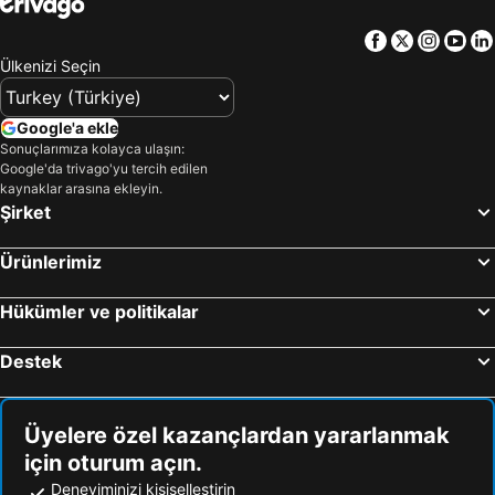
Facebook
Twitter
Insta
Yo
Ülkenizi Seçin
Google'a ekle
Sonuçlarımıza kolayca ulaşın:
Google'da trivago'yu tercih edilen
kaynaklar arasına ekleyin.
Şirket
Ürünlerimiz
Hükümler ve politikalar
Destek
Üyelere özel kazançlardan yararlanmak
için oturum açın.
Deneyiminizi kişiselleştirin