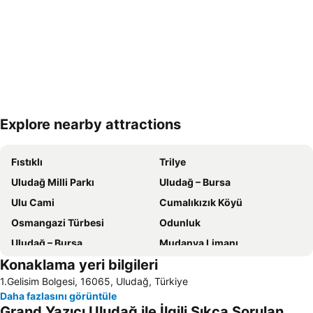
Explore nearby attractions
Haritayı genişlet
Fıstıklı
Trilye
Uludağ Milli Parkı
Uludağ – Bursa
Ulu Cami
Cumalıkızık Köyü
Osmangazi Türbesi
Odunluk
Uludağ – Bursa
Mudanya Limanı
Konaklama yeri bilgileri
Tüyap Uluslararası Fuar ve Kongre Merkezi
Uludağ – Bursa
1.Gelisim Bolgesi, 16065, Uludağ, Türkiye
Koza Hanı
Tophane Saat Kulesi
Daha fazlasını görüntüle
Bursa Timsah Arena Stadyumu
Bursa Yenişehir Havalimanı
Grand Yazıcı Uludağ ile İlgili Sıkça Sorulan