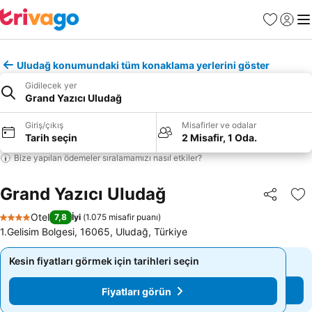
Favoriler
Giriş y
Me
Uludağ konumundaki tüm konaklama yerlerini göster
Gidilecek yer
Grand Yazıcı Uludağ
Giriş/çıkış
Misafirler ve odalar
Tarih seçin
2 Misafir, 1 Oda.
Bize yapılan ödemeler sıralamamızı nasıl etkiler?
Grand Yazıcı Uludağ
Paylaş
Fa
Otel
7,8
İyi
(
1.075 misafir puanı
)
4 Yıldız
1.Gelisim Bolgesi, 16065, Uludağ, Türkiye
Kesin fiyatları görmek için tarihleri seçin
Kesin fiyatları görmek için tarihleri seçin
Fiyatları görün
Fiyatları görün