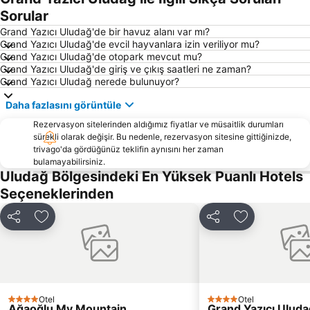
Bademli
Eski Şehir Bursa
Sorular
Yenişehir Airport
Gemlik Limanı
Grand Yazıcı Uludağ'de bir havuz alanı var mı?
Grand Yazıcı Uludağ'de evcil hayvanlara izin veriliyor mu?
Gülbaçe
Gemlik Otobüs Terminali
Grand Yazıcı Uludağ'de otopark mevcut mu?
Grand Yazıcı Uludağ'de giriş ve çıkış saatleri ne zaman?
Yeşil Türbe
Balibey Han
Grand Yazıcı Uludağ nerede bulunuyor?
Yeşil Cami
Daha fazlasını görüntüle
Rezervasyon sitelerinden aldığımız fiyatlar ve müsaitlik durumları
sürekli olarak değişir. Bu nedenle, rezervasyon sitesine gittiğinizde,
trivago'da gördüğünüz teklifin aynısını her zaman
bulamayabilirsiniz.
Uludağ Bölgesindeki En Yüksek Puanlı Hotels
Seçeneklerinden
Paylaş
Favorilerime ekle
Paylaş
Favorilerime 
Otel
Otel
4 Yıldız
4 Yıldız
Ağaoğlu My Mountain
Grand Yazıcı Uluda