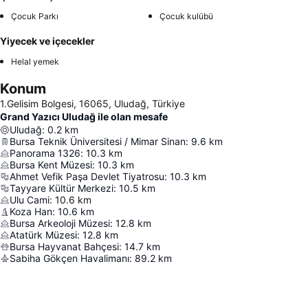
Çocuk Parkı
Çocuk kulübü
Yiyecek ve içecekler
Helal yemek
Konum
1.Gelisim Bolgesi, 16065, Uludağ, Türkiye
Grand Yazıcı Uludağ ile olan mesafe
Uludağ
:
0.2
km
Bursa Teknik Üniversitesi / Mimar Sinan
:
9.6
km
Panorama 1326
:
10.3
km
Bursa Kent Müzesi
:
10.3
km
Ahmet Vefik Paşa Devlet Tiyatrosu
:
10.3
km
Tayyare Kültür Merkezi
:
10.5
km
Ulu Cami
:
10.6
km
Koza Han
:
10.6
km
Bursa Arkeoloji Müzesi
:
12.8
km
Atatürk Müzesi
:
12.8
km
Bursa Hayvanat Bahçesi
:
14.7
km
Sabiha Gökçen Havalimanı
:
89.2
km