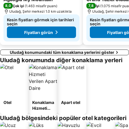
8,0
7,8
Çok iyi
(
1.463 misafir puanı
)
İyi
(
1.075 misafir pua
Uludağ, Şehir merkezi 1.0 km uzaklıkta
Uludağ, Şehir merkezi 
Kesin fiyatları görmek için tarihleri
Kesin fiyatları görme
seçin
seçin
Fiyatları görün
Fiyatları g
Uludağ konumundaki tüm konaklama yerlerini göster
Uludağ konumunda diğer konaklama yerleri
Otel
Konaklama
Apart otel
Hizmeti
Verilen
Uludağ bölgesindeki popüler otel kategorileri
Apart
Daire