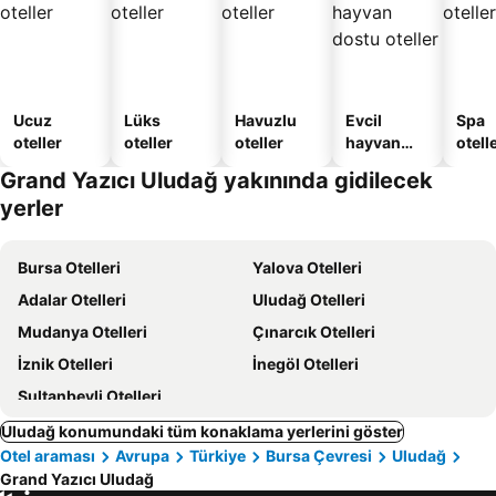
Ucuz
Lüks
Havuzlu
Evcil
Spa
oteller
oteller
oteller
hayvan
otelle
dostu
Grand Yazıcı Uludağ yakınında gidilecek
oteller
yerler
Bursa Otelleri
Yalova Otelleri
Adalar Otelleri
Uludağ Otelleri
Mudanya Otelleri
Çınarcık Otelleri
İznik Otelleri
İnegöl Otelleri
Sultanbeyli Otelleri
Uludağ konumundaki tüm konaklama yerlerini göster
Otel araması
Avrupa
Türkiye
Bursa Çevresi
Uludağ
Grand Yazıcı Uludağ