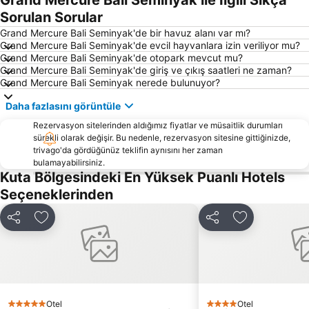
Grand Mercure Bali Seminyak ile İlgili Sıkça
Tanah Lot
Sacred Monkey Forest Sanctuary
Sorulan Sorular
Turtle Island by Bali Wings Tour Service
Bali Orchid Garden
Grand Mercure Bali Seminyak'de bir havuz alanı var mı?
Grand Mercure Bali Seminyak'de evcil hayvanlara izin veriliyor mu?
Lembongan
Jatiluwih
Grand Mercure Bali Seminyak'de otopark mevcut mu?
Grand Mercure Bali Seminyak'de giriş ve çıkış saatleri ne zaman?
Pura Ulun Danu Bratan
Hard Rock Cafe
Grand Mercure Bali Seminyak nerede bulunuyor?
Matahari Kuta Square
DFS Galleria Bali
Daha fazlasını görüntüle
Waterbom Parkı
Lagoon Spa
Rezervasyon sitelerinden aldığımız fiyatlar ve müsaitlik durumları
Jalan Legian
Poppies Lane 1
sürekli olarak değişir. Bu nedenle, rezervasyon sitesine gittiğinizde,
trivago'da gördüğünüz teklifin aynısını her zaman
Batubulan
Ketewel
bulamayabilirsiniz.
Sukawati Art Market
Double Six Beach
Kuta Bölgesindeki En Yüksek Puanlı Hotels
Seçeneklerinden
Lembang
New Kuta Green Park
Pandawa
Elephant Safari Park
Paylaş
Favorilerime ekle
Paylaş
Favorilerime 
Pura Kebo Edan
Taman Gili
Otel
Otel