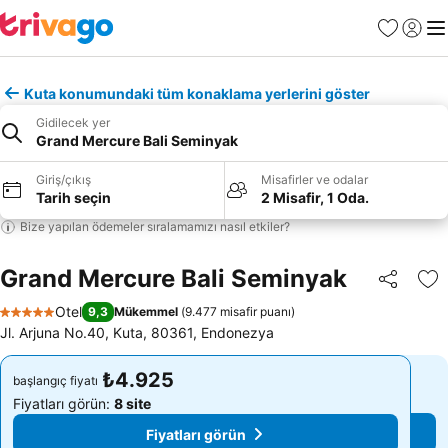
Favoriler
Giriş y
Me
Kuta konumundaki tüm konaklama yerlerini göster
Gidilecek yer
Grand Mercure Bali Seminyak
Giriş/çıkış
Misafirler ve odalar
Tarih seçin
2 Misafir, 1 Oda.
Bize yapılan ödemeler sıralamamızı nasıl etkiler?
Grand Mercure Bali Seminyak
Paylaş
Fa
Otel
9,3
Mükemmel
(
9.477 misafir puanı
)
5 Yıldız
Jl. Arjuna No.40, Kuta, 80361, Endonezya
₺4.925
₺4.925
başlangıç fiyatı
başlangıç fiyatı
Fiyatları görün:
8 site
Fiyatları görün:
8 site
Fiyatları görün
Fiyatları görün