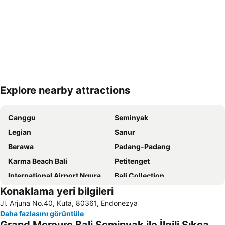
Explore nearby attractions
Haritayı genişlet
Canggu
Seminyak
Legian
Sanur
Berawa
Padang-Padang
Karma Beach Bali
Petitenget
International Airport Ngurah Rai
Bali Collection
Konaklama yeri bilgileri
Bingin
Bali Nusa Dua Convention Center
Jl. Arjuna No.40, Kuta, 80361, Endonezya
Blue Point-Suluban
Bali Safari & Marine Park
Daha fazlasını görüntüle
Waterbom Bali
Pura Luhur Ulu Watu