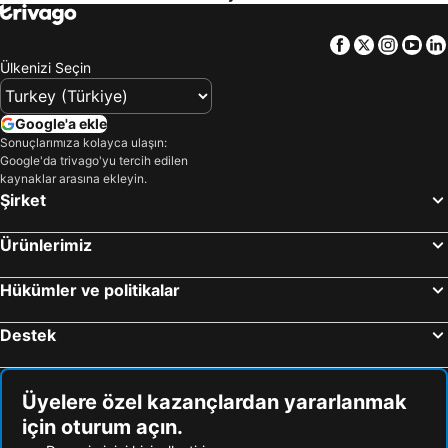
Facebook
Twitter
Insta
Yo
Ülkenizi Seçin
Google'a ekle
Sonuçlarımıza kolayca ulaşın:
Google'da trivago'yu tercih edilen
kaynaklar arasına ekleyin.
Şirket
Ürünlerimiz
Hükümler ve politikalar
Destek
Üyelere özel kazançlardan yararlanmak
için oturum açın.