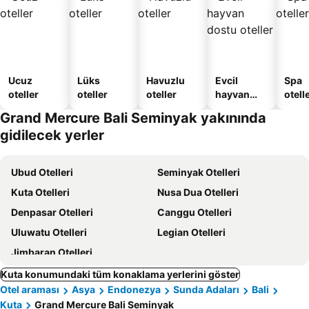
Ucuz
Lüks
Havuzlu
Evcil
Spa
oteller
oteller
oteller
hayvan
otelle
dostu
Grand Mercure Bali Seminyak yakınında
oteller
gidilecek yerler
Ubud Otelleri
Seminyak Otelleri
Kuta Otelleri
Nusa Dua Otelleri
Denpasar Otelleri
Canggu Otelleri
Uluwatu Otelleri
Legian Otelleri
Jimbaran Otelleri
Kuta konumundaki tüm konaklama yerlerini göster
Otel araması
Asya
Endonezya
Sunda Adaları
Bali
Kuta
Grand Mercure Bali Seminyak