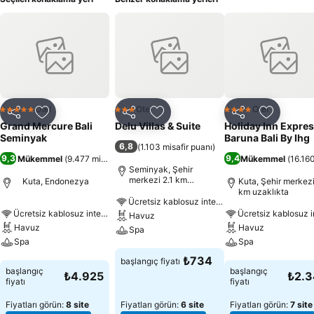
Otel
Otel
Otel
5 Yıldız
3 Yıldız
4 Yıldız
Paylaş
Favorilerime ekle
Paylaş
Favorilerime ekle
Paylaş
Favoriler
Grand Mercure Bali
Delu Villas & Suite
Holiday Inn Expre
Seminyak
Baruna Bali By Ihg
6,8
(
1.103 misafir puanı
)
9,3
9,4
Mükemmel
(
9.477 misafir puanı
)
Mükemmel
(
16.160
Seminyak, Şehir
merkezi 2.1 km
Kuta, Endonezya
Kuta, Şehir merkezi
uzaklıkta
km uzaklıkta
Ücretsiz kablosuz internet
Ücretsiz kablosuz internet
Havuz
Havuz
Havuz
Spa
Spa
Spa
Fiyatları görün
₺734
başlangıç fiyatı
Fiyatları görün
Fiyatları görün
başlangıç
başlangıç
₺4.925
₺2.
fiyatı
fiyatı
Fiyatları görün:
8 site
Fiyatları görün:
6 site
Fiyatları görün:
7 site