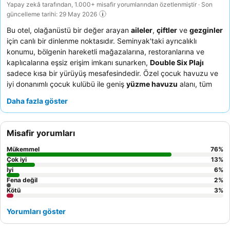
Yapay zekâ tarafından, 1.000+ misafir yorumlarından özetlenmiştir · Son
güncelleme tarihi: 29 May 2026
Bu otel, olağanüstü bir değer arayan
aileler
,
çiftler
ve
gezginler
için canlı bir dinlenme noktasıdır. Seminyak'taki ayrıcalıklı
konumu, bölgenin hareketli mağazalarına, restoranlarına ve
kaplıcalarına eşsiz erişim imkanı sunarken,
Double Six Plajı
sadece kısa bir yürüyüş mesafesindedir. Özel çocuk havuzu ve
iyi donanımlı çocuk kulübü ile geniş
yüzme havuzu
alanı, tüm
misafirler için önemli bir olanak olarak öne çıkmaktadır.
Daha fazla göster
Personelin sıcakkanlılığı ve özenli hizmeti sürekli olarak övgüyle
karşılanmakta olup,
kahvaltı büfesi
çok çeşitli yerel ve
uluslararası yemekler sunmaktadır. Daha sakin bir deneyim için
Misafir yorumları
misafirlerin bahçeye bakan bir oda talep etmeleri önerilir.
Mükemmel
76
%
Çok iyi
13
%
İyi
6
%
Fena değil
2
%
Kötü
3
%
Yorumları göster