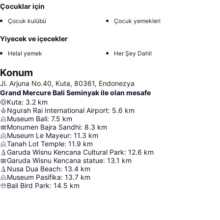
Çocuklar için
Çocuk kulübü
Çocuk yemekleri
Yiyecek ve içecekler
Helal yemek
Her Şey Dahil
Konum
Jl. Arjuna No.40, Kuta, 80361, Endonezya
Grand Mercure Bali Seminyak ile olan mesafe
Kuta
:
3.2
km
Ngurah Rai International Airport
:
5.6
km
Museum Bali
:
7.5
km
Monumen Bajra Sandhi
:
8.3
km
Museum Le Mayeur
:
11.3
km
Tanah Lot Temple
:
11.9
km
Garuda Wisnu Kencana Cultural Park
:
12.6
km
Garuda Wisnu Kencana statue
:
13.1
km
Nusa Dua Beach
:
13.4
km
Museum Pasifika
:
13.7
km
Bali Bird Park
:
14.5
km