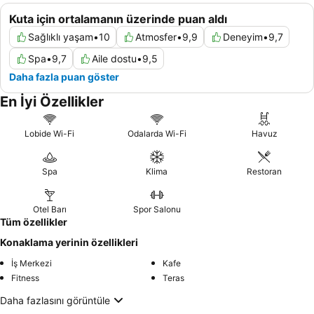
Kuta için ortalamanın üzerinde puan aldı
Sağlıklı yaşam
•
10
Atmosfer
•
9,9
Deneyim
•
9,7
Spa
•
9,7
Aile dostu
•
9,5
Daha fazla puan göster
En İyi Özellikler
Lobide Wi-Fi
Odalarda Wi-Fi
Havuz
Spa
Klima
Restoran
Otel Barı
Spor Salonu
Tüm özellikler
Konaklama yerinin özellikleri
İş Merkezi
Kafe
Fitness
Teras
Daha fazlasını görüntüle