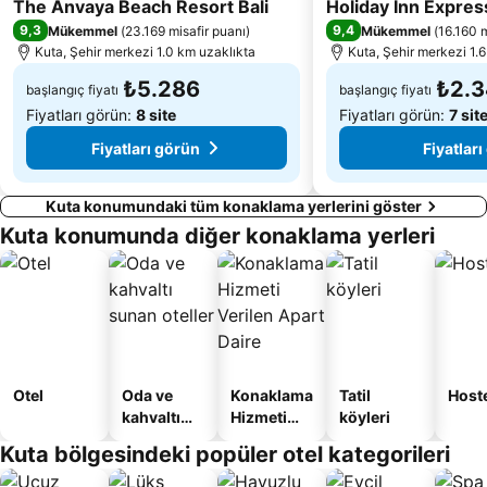
5 Yıldız
4 Yıldız
The Anvaya Beach Resort Bali
Holiday Inn Expres
9,3
9,4
Mükemmel
(
23.169 misafir puanı
)
Mükemmel
(
16.160 m
Kuta, Şehir merkezi 1.0 km uzaklıkta
Kuta, Şehir merkezi 1.
₺5.286
₺2.
başlangıç fiyatı
başlangıç fiyatı
Fiyatları görün:
8 site
Fiyatları görün:
7 sit
Fiyatları görün
Fiyatlar
Kuta konumundaki tüm konaklama yerlerini göster
Kuta konumunda diğer konaklama yerleri
Otel
Oda ve
Konaklama
Tatil
Host
kahvaltı
Hizmeti
köyleri
sunan
Verilen
Kuta bölgesindeki popüler otel kategorileri
oteller
Apart
Daire