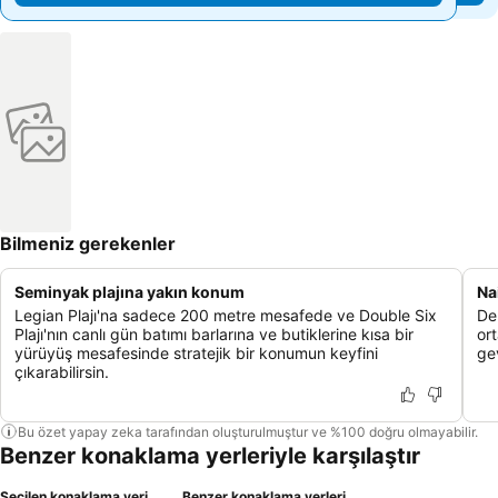
Bilmeniz gerekenler
Seminyak plajına yakın konum
Na
Legian Plajı'na sadece 200 metre mesafede ve Double Six
De
Plajı'nın canlı gün batımı barlarına ve butiklerine kısa bir
ort
yürüyüş mesafesinde stratejik bir konumun keyfini
gev
çıkarabilirsin.
Bu özet yapay zeka tarafından oluşturulmuştur ve %100 doğru olmayabilir.
Benzer konaklama yerleriyle karşılaştır
Seçilen konaklama yeri
Benzer konaklama yerleri