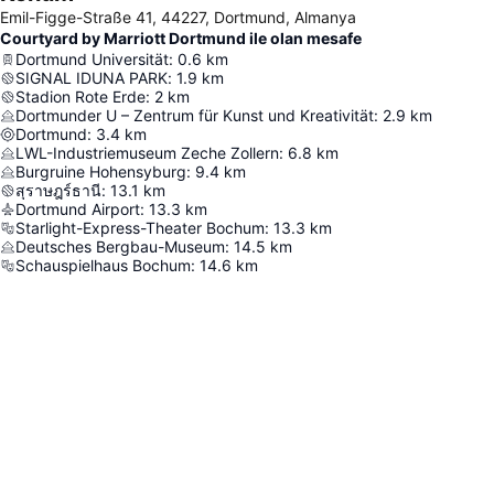
Emil-Figge-Straße 41, 44227, Dortmund, Almanya
Courtyard by Marriott Dortmund ile olan mesafe
Dortmund Universität
:
0.6
km
SIGNAL IDUNA PARK
:
1.9
km
Stadion Rote Erde
:
2
km
Dortmunder U – Zentrum für Kunst und Kreativität
:
2.9
km
Dortmund
:
3.4
km
LWL-Industriemuseum Zeche Zollern
:
6.8
km
Burgruine Hohensyburg
:
9.4
km
สุราษฎร์ธานี
:
13.1
km
Dortmund Airport
:
13.3
km
Starlight-Express-Theater Bochum
:
13.3
km
Deutsches Bergbau-Museum
:
14.5
km
Schauspielhaus Bochum
:
14.6
km