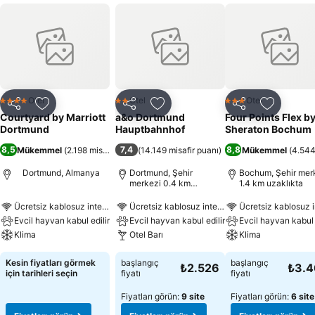
Otel
Otel
Otel
4 Yıldız
2 Yıldız
3 Yıldız
Paylaş
Favorilerime ekle
Paylaş
Favorilerime ekle
Paylaş
Favoriler
Courtyard by Marriott
a&o Dortmund
Four Points Flex b
Dortmund
Hauptbahnhof
Sheraton Bochum
8,5
7,4
8,8
Mükemmel
(
2.198 misafir puanı
(
)
14.149 misafir puanı
)
Mükemmel
(
4.544
Dortmund, Almanya
Dortmund, Şehir
Bochum, Şehir mer
merkezi 0.4 km
1.4 km uzaklıkta
uzaklıkta
Ücretsiz kablosuz internet
Ücretsiz kablosuz internet
Ücretsiz kablosuz i
Evcil hayvan kabul edilir
Evcil hayvan kabul edilir
Evcil hayvan kabul 
Klima
Otel Barı
Klima
Kesin fiyatları görmek
başlangıç
başlangıç
₺2.526
₺3.
için tarihleri seçin
fiyatı
fiyatı
Fiyatları görün:
9 site
Fiyatları görün:
6 site