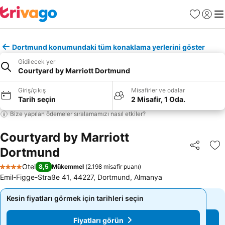
Favoriler
Giriş y
Me
Dortmund konumundaki tüm konaklama yerlerini göster
Gidilecek yer
Courtyard by Marriott Dortmund
Giriş/çıkış
Misafirler ve odalar
Tarih seçin
2 Misafir, 1 Oda.
Bize yapılan ödemeler sıralamamızı nasıl etkiler?
Courtyard by Marriott
Dortmund
Paylaş
Fa
Otel
8,5
Mükemmel
(
2.198 misafir puanı
)
4 Yıldız
Emil-Figge-Straße 41, 44227, Dortmund, Almanya
Kesin fiyatları görmek için tarihleri seçin
Kesin fiyatları görmek için tarihleri seçin
Fiyatları görün
Fiyatları görün