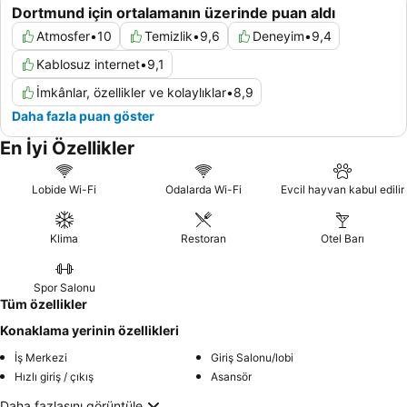
Dortmund için ortalamanın üzerinde puan aldı
Atmosfer
•
10
Temizlik
•
9,6
Deneyim
•
9,4
Kablosuz internet
•
9,1
İmkânlar, özellikler ve kolaylıklar
•
8,9
Daha fazla puan göster
En İyi Özellikler
Lobide Wi-Fi
Odalarda Wi-Fi
Evcil hayvan kabul edilir
Klima
Restoran
Otel Barı
Spor Salonu
Tüm özellikler
Konaklama yerinin özellikleri
İş Merkezi
Giriş Salonu/lobi
Hızlı giriş / çıkış
Asansör
Daha fazlasını görüntüle