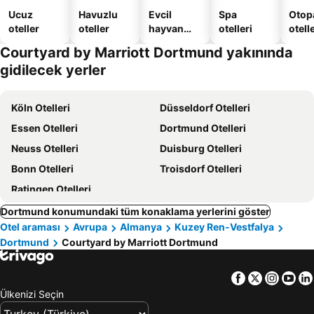
Ucuz
Havuzlu
Evcil
Spa
Otopa
oteller
oteller
hayvan
otelleri
otell
dostu
Courtyard by Marriott Dortmund yakınında
oteller
gidilecek yerler
Köln Otelleri
Düsseldorf Otelleri
Essen Otelleri
Dortmund Otelleri
Neuss Otelleri
Duisburg Otelleri
Bonn Otelleri
Troisdorf Otelleri
Ratingen Otelleri
Dortmund konumundaki tüm konaklama yerlerini göster
Otel araması
Avrupa
Almanya
Kuzey Ren-Vestfalya
Dortmund
Courtyard by Marriott Dortmund
Facebook
Twitter
Insta
Yo
Ülkenizi Seçin