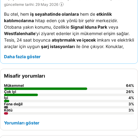
güncelleme tarihi: 29 May 2026
Bu otel, hem
iş seyahatinde olanlara
hem de
etkinlik
katılımcılarına
hitap eden çok yönlü bir şehir merkezidir.
Otobana yakın konumu, özellikle
Signal Iduna Park
veya
Westfalenhalle
'yi ziyaret edenler için mükemmel erişim sağlar.
Tesis, 24 saat boyunca
atıştırmalık ve içecek
imkanı ve elektrikli
araçlar için uygun
şarj istasyonları
ile öne çıkıyor. Konuklar,
güler yüzlü ve etkili personelden aldıkları
olağanüstü hizmeti
ve
Daha fazla göster
glütensiz seçenekler de dahil olmak üzere geniş bir yelpaze
sunan, oldukça beğenilen
kahvaltı büfesini
sürekli olarak
övüyorlar. Daha sakin bir konaklama için, konuklar ana yola
Misafir yorumları
bakmayan bir oda talep etmelerini öneriyorlar.
Mükemmel
64
%
Çok iyi
26
%
İyi
4
%
Fena değil
3
%
Kötü
3
%
Yorumları göster