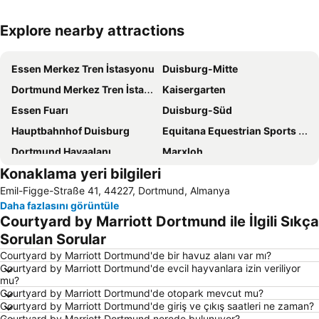
Explore nearby attractions
Haritayı genişlet
Essen Merkez Tren İstasyonu
Duisburg-Mitte
Dortmund Merkez Tren İstasyonu
Kaisergarten
Essen Fuarı
Duisburg-Süd
Hauptbahnhof Duisburg
Equitana Equestrian Sports World Fair
Dortmund Havaalanı
Marxloh
Konaklama yeri bilgileri
Industriestraße
CentrO Oberhausen
Emil-Figge-Straße 41, 44227, Dortmund, Almanya
Duisburg Essen Üniversitesi
Bahnhof Düsseldorf Flughafen
Daha fazlasını görüntüle
Signal Iduna Parkı
Altstadt
Courtyard by Marriott Dortmund ile İlgili Sıkça
Mittelmeiderich
Katernberg
Sorulan Sorular
Upsalla Funny Max
Hauptbahnhof Wuppertal
Courtyard by Marriott Dortmund'de bir havuz alanı var mı?
Courtyard by Marriott Dortmund'de evcil hayvanlara izin veriliyor
Messe Westfalenhallen Dortmund
Bochum Total festival
mu?
Courtyard by Marriott Dortmund'de otopark mevcut mu?
Langerfeld-Mitte
Borbeck
Courtyard by Marriott Dortmund'de giriş ve çıkış saatleri ne zaman?
Alt-Hamborn
Altenessen-Nord
Courtyard by Marriott Dortmund nerede bulunuyor?