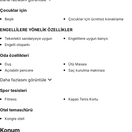
Çocuklar için
Beşik
Çocuklar için ücretsiz konaklama
ENGELLİLERE YÖNELİK ÖZELLİKLER
Tekerlekli sandalyeye uygun
Engellilere uygun banyo
Engelli otoparkı
Oda özellikleri
Duş
Ütü Masası
Açılabilir pencere
Saç kurutma makinası
Daha fazlasını görüntüle
Spor tesisleri
Fitness
Kapalı Tenis Kortu
Otel teması/türü
Kongre oteli
Konum