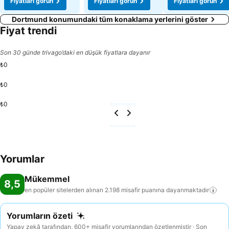
Fiyatları görün
Fiyatları görün
Fiyatları görün
Dortmund konumundaki tüm konaklama yerlerini göster
Fiyat trendi
Son 30 günde trivago’daki en düşük fiyatlara dayanır
₺0
₺0
₺0
Yorumlar
Mükemmel
8,5
en popüler sitelerden alınan 2.198 misafir puanına
dayanmaktadır
Yorumların özeti
Yapay zekâ tarafından, 600+ misafir yorumlarından özetlenmiştir · Son