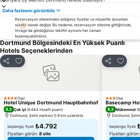
Werden
Westfalen Parkı Dortmund
Daha fazlasını görüntüle
Konse Binası Dortmund
Hauptbahnhof Bochum
Rezervasyon sitelerinden aldığımız fiyatlar ve müsaitlik durumları
sürekli olarak değişir. Bu nedenle, rezervasyon sitesine gittiğinizde,
Gelsenkirchen Main Station
Caruso
trivago'da gördüğünüz teklifin aynısını her zaman
Gysenberg Park
Buer
bulamayabilirsiniz.
Dortmund Bölgesindeki En Yüksek Puanlı
Limbecker Platz
Vogelheim
Hotels Seçeneklerinden
Borbeck-Mitte
Allee-Center Hamm
Bedingrade
Westfalenhallen
Paylaş
Favorilerime ekle
Paylaş
Favorile
Casino Hohensyburg
Musical "Starlight Express"
Seaside Beach Baldeney
Oase Waterpark
Elberfeld
Hauptbahnhof Hamm
Höhe
Otel
Beeck
Otel
4 Yıldız
3 Yıldız
Hotel Unique Dortmund Hauptbahnhof
Basecamp Ho
Amber
Roxy
8,2
8,5
Çok iyi
(
6.644 misafir puanı
)
Mükemmel
(
6
Dortmund, Şehir merkezi 0.6 km uzaklıkta
Dortmund, Şehir
₺4.792
başlangıç fiyatı
başlangıç fiyatı
Fiyatları görün:
8 site
Fiyatları görün