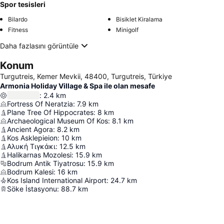
Spor tesisleri
Bilardo
Bisiklet Kiralama
Fitness
Minigolf
Daha fazlasını görüntüle
Konum
Turgutreis, Kemer Mevkii, 48400, Turgutreis, Türkiye
Armonia Holiday Village & Spa ile olan mesafe
:
2.4
km
Fortress Of Neratzia
:
7.9
km
Plane Tree Of Hippocrates
:
8
km
Archaeological Museum Of Kos
:
8.1
km
Ancient Agora
:
8.2
km
Kos Asklepieion
:
10
km
Αλυκή Τιγκάκι
:
12.5
km
Halikarnas Mozolesi
:
15.9
km
Bodrum Antik Tiyatrosu
:
15.9
km
Bodrum Kalesi
:
16
km
Kos Island International Airport
:
24.7
km
Söke İstasyonu
:
88.7
km