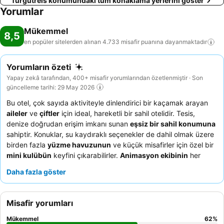
Turgutreis konumundaki tüm konaklama yerlerini göster
Yorumlar
Mükemmel
8,5
en popüler sitelerden alınan 4.733 misafir puanına
dayanmaktadır
Yorumların özeti
Yapay zekâ tarafından, 400+ misafir yorumlarından özetlenmiştir · Son
güncelleme tarihi: 29 May 2026
Bu otel, çok sayıda aktiviteyle dinlendirici bir kaçamak arayan
aileler
ve
çiftler
için ideal, hareketli bir sahil otelidir. Tesis,
denize doğrudan erişim imkanı sunan
eşsiz bir sahil konumuna
sahiptir. Konuklar, su kaydıraklı seçenekler de dahil olmak üzere
birden fazla
yüzme havuzunun
ve küçük misafirler için özel bir
mini kulübün
keyfini çıkarabilirler.
Animasyon ekibinin
her
yaştan misafir için canlı eğlenceler sunmasıyla, personel
Daha fazla göster
olağanüstü samimiyeti ve özeniyle sürekli övgü almaktadır. Daha
sakin bir deneyim için bahçe manzaralı bir oda talep etmeyi
düşünebilirsiniz.
Misafir yorumları
Mükemmel
62
%