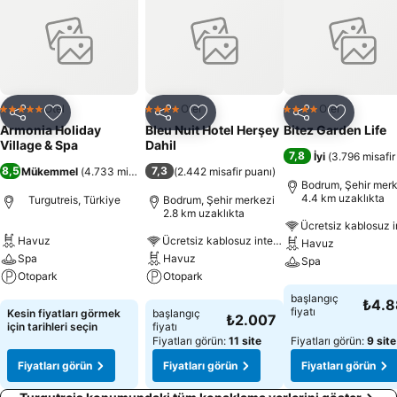
Otel
Otel
Otel
5 Yıldız
4 Yıldız
4 Yıldız
Paylaş
Favorilerime ekle
Paylaş
Favorilerime ekle
Paylaş
Favoriler
Armonia Holiday
Bleu Nuit Hotel Herşey
Bitez Garden Life
Village & Spa
Dahil
7,8
İyi
(
3.796 misafir
8,5
7,3
Mükemmel
(
4.733 misafir puanı
(
2.442 misafir puanı
)
)
Bodrum, Şehir merk
4.4 km uzaklıkta
Turgutreis, Türkiye
Bodrum, Şehir merkezi
2.8 km uzaklıkta
Havuz
Ücretsiz kablosuz internet
Havuz
Spa
Havuz
Spa
Otopark
Otopark
Fiyatları görün
başlangıç
₺4.
Fiyatları görün
Fiyatları görün
fiyatı
Kesin fiyatları görmek
başlangıç
₺2.007
için tarihleri seçin
fiyatı
Fiyatları görün:
11 site
Fiyatları görün:
9 site
Fiyatları görün
Fiyatları görün
Fiyatları görün