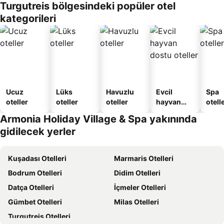
Turgutreis bölgesindeki popüler otel
oteller
Apart
kategorileri
Daire
Ucuz
Lüks
Havuzlu
Evcil
Spa
oteller
oteller
oteller
hayvan
otelle
dostu
Armonia Holiday Village & Spa yakınında
oteller
gidilecek yerler
Kuşadası Otelleri
Marmaris Otelleri
Bodrum Otelleri
Didim Otelleri
Datça Otelleri
İçmeler Otelleri
Gümbet Otelleri
Milas Otelleri
Turgutreis Otelleri