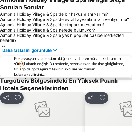
Armonia Holiday Village & Spa ile İlgili Sıkça
Ortakent Halk Plajı
Bodrum Yat Limanı
Sorulan Sorular
Mavişehir
D-Marin Turgutreis Marina
Armonia Holiday Village & Spa'de bir havuz alanı var mı?
Armonia Holiday Village & Spa'de evcil hayvanlara izin veriliyor mu?
Göltürkbükü Sahili
Yalıkavlak Halk Plajı
Armonia Holiday Village & Spa'de otopark mevcut mu?
Armonia Holiday Village & Spa nerede bulunuyor?
Kızılbük
Taşlık Halk Plajı
Armonia Holiday Village & Spa'e yakın popüler cazibe merkezleri
Marina Kos
Turgutreis Gunbatımı Plajı
nelerdir?
D-Marin Didim Marina
Bodrum Otobüs Terminali
Daha fazlasını görüntüle
3. Koy Halk Plajı
D-Marin Turgutreis
Rezervasyon sitelerinden aldığımız fiyatlar ve müsaitlik durumları
sürekli olarak değişir. Bu nedenle, rezervasyon sitesine gittiğinizde,
Palmarina Yalıkavak
Xuma beach
trivago'da gördüğünüz teklifin aynısını her zaman
Çanakkale Limanı
Yalıköy
bulamayabilirsiniz.
Turgutreis Bölgesindeki En Yüksek Puanlı
Bodrum Dolphin Park
Marina Yat Kulübü
Hotels Seçeneklerinden
Akti Zouroudi
Bodrum Sualtı Arkeoloji Müzesi
Tavşan Adası
Halikarnas
Paylaş
Favorilerime ekle
Paylaş
Favorilerime 
Palmarina Bodrum
Bodrum Amfitiyatro
Apollo Temple
Kos Airport
Porto of Kos
Fantasia