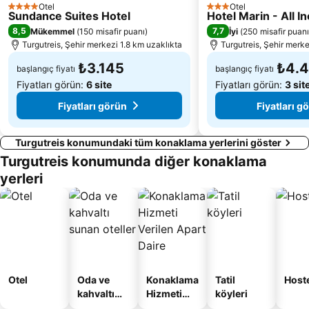
Lambi Beach
Çayıraltı Halk Plajı
Otel
Otel
4 Yıldız
3 Yıldız
Sundance Suites Hotel
Hotel Marin - All I
Cumhuriyet Caddesi
Panteli
8,5
7,7
Mükemmel
(
150 misafir puanı
)
İyi
(
250 misafir puanı
Turgutreis, Şehir merkezi 1.8 km uzaklıkta
Turgutreis, Şehir merke
₺3.145
₺4.
başlangıç fiyatı
başlangıç fiyatı
Fiyatları görün:
6 site
Fiyatları görün:
3 sit
Fiyatları görün
Fiyatları g
Turgutreis konumundaki tüm konaklama yerlerini göster
Turgutreis konumunda diğer konaklama
yerleri
Otel
Oda ve
Konaklama
Tatil
Host
kahvaltı
Hizmeti
köyleri
sunan
Verilen