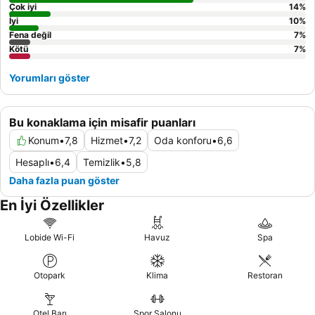
Çok iyi
14
%
İyi
10
%
Fena değil
7
%
Kötü
7
%
Yorumları göster
Bu konaklama için misafir puanları
Konum
•
7,8
Hizmet
•
7,2
Oda konforu
•
6,6
Hesaplı
•
6,4
Temizlik
•
5,8
Daha fazla puan göster
En İyi Özellikler
Lobide Wi-Fi
Havuz
Spa
Otopark
Klima
Restoran
Otel Barı
Spor Salonu