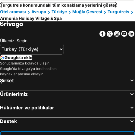
Turgutreis konumundaki tüm konaklama yerlerini göster
Otel araması
Avrupa
Türkiye
Muğla Çevresi
Turgutreis
Armonia Holiday Village & Spa
Facebook
Twitter
Insta
Yo
Ülkenizi Seçin
Google'a ekle
Sonuçlarımıza kolayca ulaşın:
Google'da trivago'yu tercih edilen
kaynaklar arasına ekleyin.
Şirket
Ürünlerimiz
Hükümler ve politikalar
Destek