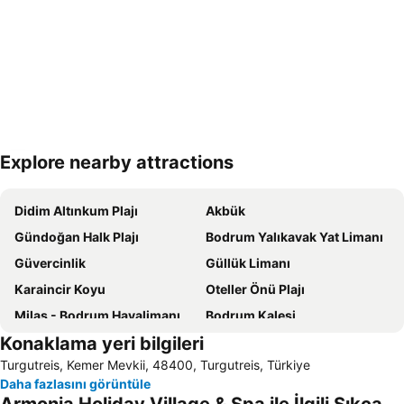
Explore nearby attractions
Haritayı genişlet
Didim Altınkum Plajı
Akbük
Gündoğan Halk Plajı
Bodrum Yalıkavak Yat Limanı
Güvercinlik
Güllük Limanı
Karaincir Koyu
Oteller Önü Plajı
Milas - Bodrum Havalimanı
Bodrum Kalesi
Konaklama yeri bilgileri
Çökertme
Kumbahçe Halk Plajı
Turgutreis, Kemer Mevkii, 48400, Turgutreis, Türkiye
Bitez Halk Plajı
Kumluk Halk Plajı
Daha fazlasını görüntüle
Aquapark Bodrum
Gümbet Plajı