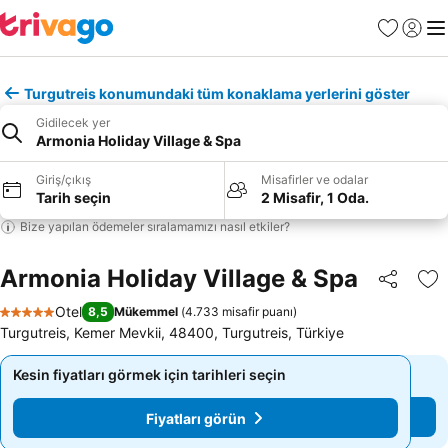
Favoriler
Giriş y
Me
Turgutreis konumundaki tüm konaklama yerlerini göster
Gidilecek yer
Armonia Holiday Village & Spa
Giriş/çıkış
Misafirler ve odalar
Tarih seçin
2 Misafir, 1 Oda.
Bize yapılan ödemeler sıralamamızı nasıl etkiler?
Armonia Holiday Village & Spa
Paylaş
Fa
Otel
8,5
Mükemmel
(
4.733 misafir puanı
)
5 Yıldız
Turgutreis, Kemer Mevkii, 48400, Turgutreis, Türkiye
Kesin fiyatları görmek için tarihleri seçin
Kesin fiyatları görmek için tarihleri seçin
Fiyatları görün
Fiyatları görün