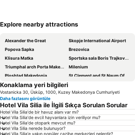
Explore nearby attractions
Haritayı genişlet
Alexander the Great
Skopje International Airport
Popova Sapka
Brezovica
Klisura Matka
Sportska sala Boris Trajkovski
Triumphal arch Porta Makedonia
Milenium
Ploshtad Makedonia
St.Clement and St.Naum Of Ohrid
Konaklama yeri bilgileri
Spomenik na car Samoil
Georgi Pulevski
Vostanicka 30, Üsküp, 1000, Kuzey Makedonya Cumhuriyeti
Nacionalna Galerija na Makedonija - Izložben prostor Cifte Amam
Justinian I
Daha fazlasını görüntüle
Hotel Vila Silia ile İlgili Sıkça Sorulan Sorular
Hotel Vila Silia'de bir havuz alanı var mı?
Hotel Vila Silia'de evcil hayvanlara izin veriliyor mu?
Hotel Vila Silia'de otopark mevcut mu?
Hotel Vila Silia nerede bulunuyor?
Hotel Vila Silia'e yakın popüler cazibe merkezleri nelerdir?