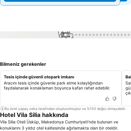
1 / 38
Bilmeniz gerekenler
Tesis içinde güvenli otopark imkanı
Ba
Aracını tesis içinde güvenle park etme kolaylığından
Sab
faydalanarak konaklaman boyunca kafan rahat edebilir.
güz
çık
Bu özet yapay zeka tarafından oluşturulmuştur ve %100 doğru olmayabilir.
Hotel Vila Silia hakkında
Vila Silia Oteli Üsküp, Makedonya Cumhuriyeti'nde bulunan ve
konuklarını 3 yıldız otel kalitesinde ağırlamakta olan bir oteldir.