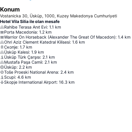
Konum
Vostanicka 30, Üsküp, 1000, Kuzey Makedonya Cumhuriyeti
Hotel Vila Silia ile olan mesafe
Rahibe Terasa Anıt Evi
:
1.1
km
Porta Macedonia
:
1.2
km
Warrior On Horseback (Alexander The Great Of Macedon)
:
1.4
km
Ohri Aziz Clement Katedral Kilisesi
:
1.6
km
Скопје
:
1.7
km
Üsküp Kalesi
:
1.9
km
Üsküp Türk Çarşısı
:
2.1
km
Mustafa Paşa Camii
:
2.1
km
Üsküp
:
2.2
km
Toše Proeski National Arena
:
2.4
km
Scupi
:
4.6
km
Skopje International Airport
:
16.3
km