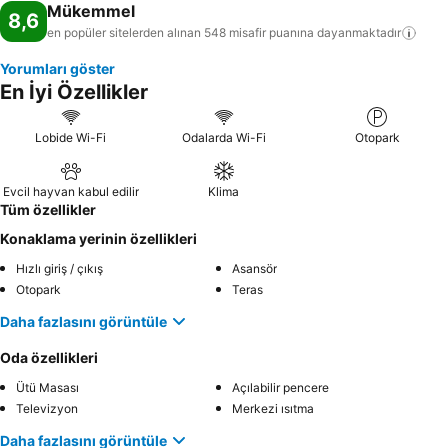
Mükemmel
8,6
en popüler sitelerden alınan 548 misafir puanına
dayanmaktadır
Yorumları göster
En İyi Özellikler
Lobide Wi-Fi
Odalarda Wi-Fi
Otopark
Evcil hayvan kabul edilir
Klima
Tüm özellikler
Konaklama yerinin özellikleri
Hızlı giriş / çıkış
Asansör
Otopark
Teras
Daha fazlasını görüntüle
Oda özellikleri
Ütü Masası
Açılabilir pencere
Televizyon
Merkezi ısıtma
Daha fazlasını görüntüle