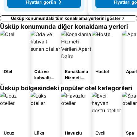
Fiyatları görün
Fiyatları g
Üsküp konumundaki tüm konaklama yerlerini göster
Üsküp konumunda diğer konaklama yerleri
Otel
Oda ve
Konaklama
Hostel
Apart
kahvaltı
Hizmeti
sunan
Verilen
Üsküp bölgesindeki popüler otel kategorileri
oteller
Apart
Daire
Ucuz
Lüks
Havuzlu
Evcil
Spa