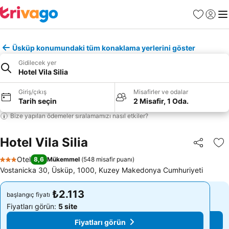
Favoriler
Giriş y
Me
Üsküp konumundaki tüm konaklama yerlerini göster
Gidilecek yer
Hotel Vila Silia
Giriş/çıkış
Misafirler ve odalar
Tarih seçin
2 Misafir, 1 Oda.
Bize yapılan ödemeler sıralamamızı nasıl etkiler?
Hotel Vila Silia
Paylaş
Fa
Otel
8,6
Mükemmel
(
548 misafir puanı
)
3 Yıldız
Vostanicka 30, Üsküp, 1000, Kuzey Makedonya Cumhuriyeti
₺2.113
₺2.113
başlangıç fiyatı
başlangıç fiyatı
Fiyatları görün:
5 site
Fiyatları görün:
5 site
Fiyatları görün
Fiyatları görün