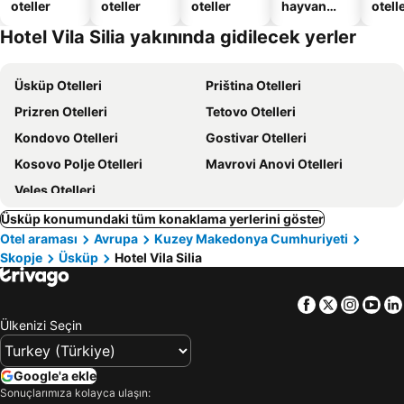
oteller
oteller
oteller
hayvan
otelle
dostu
Hotel Vila Silia yakınında gidilecek yerler
oteller
Üsküp Otelleri
Priština Otelleri
Prizren Otelleri
Tetovo Otelleri
Kondovo Otelleri
Gostivar Otelleri
Kosovo Polje Otelleri
Mavrovi Anovi Otelleri
Veles Otelleri
Üsküp konumundaki tüm konaklama yerlerini göster
Otel araması
Avrupa
Kuzey Makedonya Cumhuriyeti
Skopje
Üsküp
Hotel Vila Silia
Facebook
Twitter
Insta
Yo
Ülkenizi Seçin
Google'a ekle
Sonuçlarımıza kolayca ulaşın: