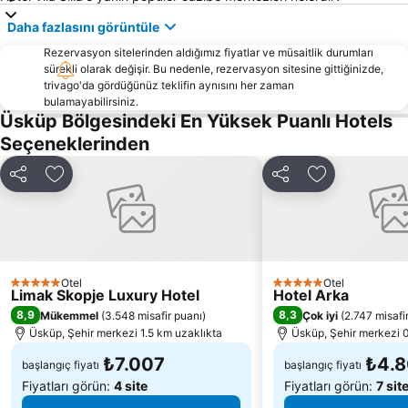
Daha fazlasını görüntüle
Rezervasyon sitelerinden aldığımız fiyatlar ve müsaitlik durumları
sürekli olarak değişir. Bu nedenle, rezervasyon sitesine gittiğinizde,
trivago'da gördüğünüz teklifin aynısını her zaman
bulamayabilirsiniz.
Üsküp Bölgesindeki En Yüksek Puanlı Hotels
Seçeneklerinden
Paylaş
Favorilerime ekle
Paylaş
Favorilerime 
Otel
Otel
5 Yıldız
5 Yıldız
Limak Skopje Luxury Hotel
Hotel Arka
8,9
8,3
Mükemmel
(
3.548 misafir puanı
)
Çok iyi
(
2.747 misafi
Üsküp, Şehir merkezi 1.5 km uzaklıkta
Üsküp, Şehir merkezi 0
₺7.007
₺4.
başlangıç fiyatı
başlangıç fiyatı
Fiyatları görün:
4 site
Fiyatları görün:
7 sit