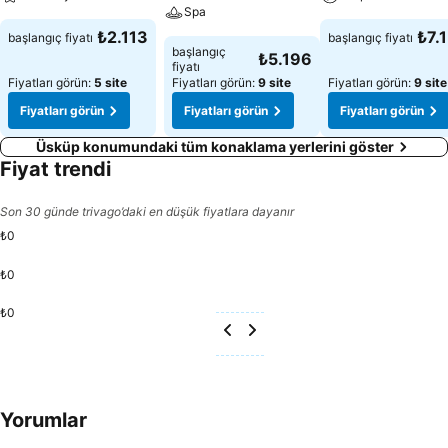
Spa
₺2.113
₺7.
başlangıç fiyatı
başlangıç fiyatı
başlangıç
₺5.196
fiyatı
Fiyatları görün:
5 site
Fiyatları görün:
9 site
Fiyatları görün:
9 site
Fiyatları görün
Fiyatları görün
Fiyatları görün
Üsküp konumundaki tüm konaklama yerlerini göster
Fiyat trendi
Son 30 günde trivago’daki en düşük fiyatlara dayanır
₺0
₺0
₺0
Yorumlar