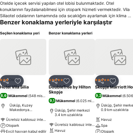
Otelde içecek servisi yapılan otel lobisi bulunmaktadır. Otel
konuklarının faydalanabilmesi için otopark hizmeti vermektedir. Vila
Siliaotel odalarının tamamında oda sıcaklığını ayarlamak için klima ve
Benzer konaklama yerleriyle karşılaştır
ısıtmanın yanı sıra zaman geçirebileceğiniz birçok kanala sahip olan
bir televizyon da bulunmaktadır. Duş ve özel banyo malzemelerinin
Seçilen konaklama yeri
Benzer konaklama yerleri
bulunduğu bir banyo mevcuttur. Otelde konaklayan ve sigara
kullanmayan misafirler için özel odalar bulunmaktadır. Otel ödemeleri
kredi kartı ile kabul etmektedir. 24 saat hizmet sunan resepsiyonu
ve çok dil bilen personeli ile müşterilerini ağırlamakta olan otelde
balkon/teras bulunmaktadır. Otelde toplamda 5 oda yer almaktadır.
Konuklar tesiste bulunan su ısıtıcısı ile çay veya kahve yapabilir
ayrıca açılabilir pencereyle de odaları havalandırabilirler. Tesisin
odalarında konuklar, çalışmalarını yapabileceği çalışma masası da
Otel
Otel
Otel
3 Yıldız
5 Yıldız
5 Yıldız
Paylaş
Favorilerime ekle
Paylaş
Favorilerime ekle
Paylaş
Favoriler
mevcuttur.
Hotel Vila Silia
DoubleTree by Hilton
Skopje Marriott Ho
Skopje
8,6
9,2
Mükemmel
(
548 misafir puanı
)
Mükemmel
(
6.506
9,1
Mükemmel
(
6.025 misafir puanı
)
Üsküp, Kuzey
Üsküp, Şehir merke
Makedonya
0.9 km uzaklıkta
Üsküp, Şehir merkezi
Cumhuriyeti
3.4 km uzaklıkta
Ücretsiz kablosuz internet
Havuz
Ücretsiz kablosuz internet
Otopark
Spa
Havuz
Evcil hayvan kabul edilir
Otopark