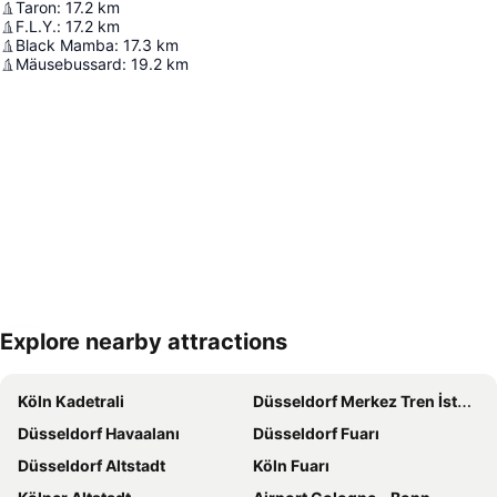
Taron
:
17.2
km
F.L.Y.
:
17.2
km
Black Mamba
:
17.3
km
Mäusebussard
:
19.2
km
Explore nearby attractions
Haritayı genişlet
Köln Kadetrali
Düsseldorf Merkez Tren İstasyonu
Düsseldorf Havaalanı
Düsseldorf Fuarı
Düsseldorf Altstadt
Köln Fuarı