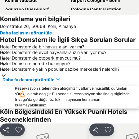
Kölner Altstadt
Airport Cologne - Bonn
Aquazoo Düsseldorf
Cologne Central station
Konaklama yeri bilgileri
Königsallee
Altstadt-Nord
Domstraße 26, 50668, Köln, Almanya
Bahnhof Köln Messe - Deutz
Flora Botanical Garden
Daha fazlasını görüntüle
Bonn Merkez Tren İstasyonu
Star Trek Convention - FedCon
Hotel Domstern ile İlgili Sıkça Sorulan Sorular
Düsseldorf Stadtmitte
Duisburg-Süd
Hotel Domstern'de bir havuz alanı var mı?
Hotel Domstern'de evcil hayvanlara izin veriliyor mu?
Bonn Merkez
Köln Üçgeni
Hotel Domstern'de otopark mevcut mu?
Köln Eski Meydan
Altstadt-Süd
Hotel Domstern nerede bulunuyor?
Hotel Domstern'e yakın popüler cazibe merkezleri nelerdir?
Porz
Kalk
Daha fazlasını görüntüle
Ehrenfeld
Domschatzkammer Köln
Rezervasyon sitelerinden aldığımız fiyatlar ve müsaitlik durumları
Deutz
Industriestraße
sürekli olarak değişir. Bu nedenle, rezervasyon sitesine gittiğinizde,
Bad Godesberg
Merkur Spiel-Arena
trivago'da gördüğünüz teklifin aynısını her zaman
bulamayabilirsiniz.
Bahnhof Düsseldorf Flughafen
Gladbach
Köln Bölgesindeki En Yüksek Puanlı Hotels
Fischeln
Medienhafen Düsseldorf
Seçeneklerinden
Rheydt
Neumarkt
Paylaş
Favorilerime ekle
Paylaş
Favorilerime 
City-Center Köln-Chorweiler
Kölner Karneval