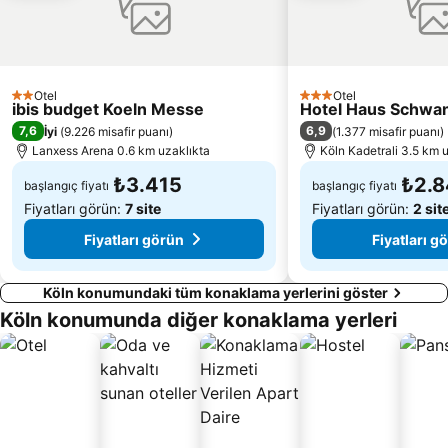
Dünya Konferans Merkezi Bonn
Moonlight
Mönchengladbach Trengarı
Mülheim
Rheinturm
Hauptbahnhof Wuppertal
Otel
Otel
2 Yıldız
Stockum
Upsalla Funny Max
3 Yıldız
ibis budget Koeln Messe
Hotel Haus Schwan
7,6
6,9
İyi
(
9.226 misafir puanı
)
(
1.377 misafir puanı
)
Hard Rock Cafe Köln
Lanxess Arena
Lanxess Arena 0.6 km uzaklıkta
Köln Kadetrali 3.5 km 
Nippes
Pippolino
₺3.415
₺2.
başlangıç fiyatı
başlangıç fiyatı
Fiyatları görün:
7 site
Fiyatları görün:
2 sit
Fiyatları görün
Fiyatları g
Köln konumundaki tüm konaklama yerlerini göster
Köln konumunda diğer konaklama yerleri