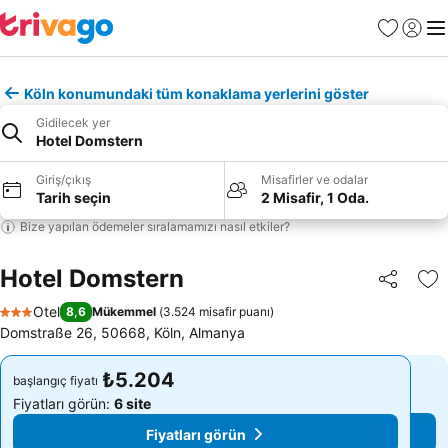
Favoriler
Giriş y
Me
Köln konumundaki tüm konaklama yerlerini göster
Gidilecek yer
Hotel Domstern
Giriş/çıkış
Misafirler ve odalar
Tarih seçin
2 Misafir, 1 Oda.
Bize yapılan ödemeler sıralamamızı nasıl etkiler?
Hotel Domstern
Paylaş
Fa
Otel
8,6
Mükemmel
(
3.524 misafir puanı
)
3 Yıldız
Domstraße 26, 50668, Köln, Almanya
₺5.204
₺5.204
başlangıç fiyatı
başlangıç fiyatı
Fiyatları görün:
6 site
Fiyatları görün:
6 site
Fiyatları görün
Fiyatları görün