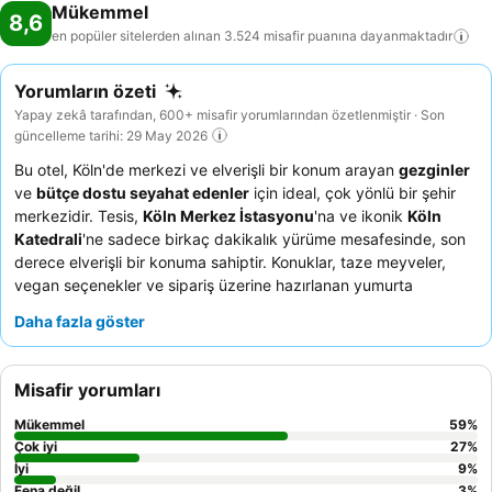
Mükemmel
8,6
en popüler sitelerden alınan 3.524 misafir puanına
dayanmaktadır
Yorumların özeti
Yapay zekâ tarafından, 600+ misafir yorumlarından özetlenmiştir · Son
güncelleme tarihi: 29 May 2026
Bu otel, Köln'de merkezi ve elverişli bir konum arayan
gezginler
ve
bütçe dostu seyahat edenler
için ideal, çok yönlü bir şehir
merkezidir. Tesis,
Köln Merkez İstasyonu
'na ve ikonik
Köln
Katedrali
'ne sadece birkaç dakikalık yürüme mesafesinde, son
derece elverişli bir konuma sahiptir. Konuklar, taze meyveler,
vegan seçenekler ve sipariş üzerine hazırlanan yumurta
yemekleri içeren
kahvaltı büfesinin
olağanüstü kalitesini ve
Daha fazla göster
geniş çeşitliliğini sürekli olarak övmektedir. Personel, güler
yüzlülüğü, özenliliği ve yardımseverliği ile sıkça öne çıkarılmakta
ve bu da konuk deneyimini önemli ölçüde artırmaktadır. Geniş
Misafir yorumları
alan ve kendi yemeğini hazırlama imkanı önceliği olanlar için
mini mutfaklı stüdyo dairelerden
birini rezerve etmeyi
Mükemmel
59
%
düşünebilirsiniz.
Çok iyi
27
%
İyi
9
%
Fena değil
3
%