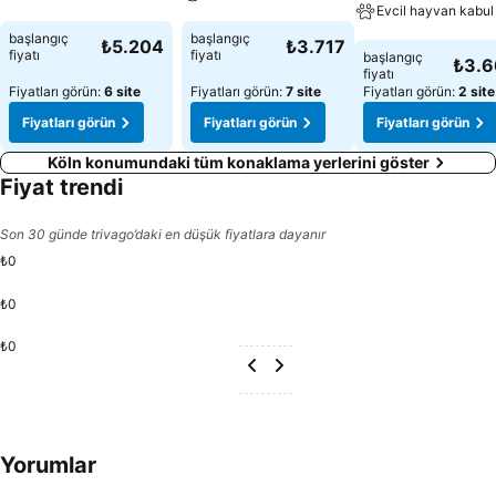
Fiyatları görün
Evcil hayvan kabul 
Fiyatları görün
başlangıç
başlangıç
₺5.204
₺3.717
Fiyatları görün
fiyatı
fiyatı
başlangıç
₺3.
fiyatı
Fiyatları görün:
6 site
Fiyatları görün:
7 site
Fiyatları görün:
2 site
Fiyatları görün
Fiyatları görün
Fiyatları görün
Köln konumundaki tüm konaklama yerlerini göster
Fiyat trendi
Son 30 günde trivago’daki en düşük fiyatlara dayanır
₺0
₺0
₺0
Yorumlar