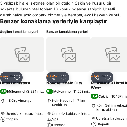
3 yıldızlı bir aile işletmesi olan bir oteldir. Sakin ve huzurlu bir
sokakta bulunan otel toplam 16 konuk odasına sahiptir. Ücretli
olarak halka açık otopark hizmetiyle beraber, evcil hayvan kabul
Benzer konaklama yerleriyle karşılaştır
etmektedir. Yakın çevresinde bulunan mekanlar arasında Bruce Lee,
Bistro Bauers, Johannisklause 100 metre uzaklıkta yer almaktadır.
Seçilen konaklama yeri
Benzer konaklama yerleri
Otelin genel olarak konuklarına sunduğu hizmetler arasında yüksek
hızda kablosuz hızlı internet erişimi, sigara içilmeyen oda, çeşitli
dergi ve gazetelerin bulunduğu lobi, sıcak ve soğuk içeceklerle
birlikte yiyeceklerin sunulduğu cafe, emanet bırakmak için güvenli
otel kasası gibi olanaklar bulunmaktadır. Hotel Domstern sahip
olduğu konuk odalarında düzenli ve günlük tazelenen mini bar, hızlı
ve kablosuz internet bağlantısı, telefon, duşlu banyo, çalışma
masası, uydu kanalları bağlantılı televizyon, merkezi noktadan
Otel
Otel
Otel
3 Yıldız
4 Yıldız
3 Yıldız
Paylaş
Favorilerime ekle
Paylaş
Favorilerime ekle
Paylaş
Favoriler
yönlendirilen ısıtmadan oluşan oda donanımları mevcuttur. Spor
Hotel Domstern
Novotel Koeln City
MEININGER Hotel 
imkanları olarak badminton, bilardo, bisiklet kiralama alanlarında
West
8,6
8,5
Mükemmel
(
3.524 misafir puanı
Mükemmel
)
(
11.228 misafir puanı
)
konuklarına hizmet sunmaktadır.
8,4
Çok iyi
(
10.187 mis
Köln, Almanya
Köln Kadetrali 1.7 km
uzaklıkta
Köln, Şehir merkezi
km uzaklıkta
Ücretsiz kablosuz internet
Ücretsiz kablosuz internet
Otopark
Spa
Otopark
Otopark