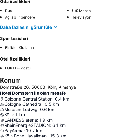
Oda özellikleri
Duş
Ütü Masası
Açılabilir pencere
Televizyon
Daha fazlasını görüntüle
Spor tesisleri
Bisiklet Kiralama
Otel özellikleri
LGBTQ+ dostu
Konum
Domstraße 26, 50668, Köln, Almanya
Hotel Domstern ile olan mesafe
Cologne Central Station
:
0.4
km
Cologne Cathedral
:
0.5
km
Museum Ludwig
:
0.6
km
Köln
:
1
km
LANXESS arena
:
1.9
km
RheinEnergieSTADION
:
6.1
km
BayArena
:
10.7
km
Köln Bonn Havalimanı
:
15.3
km