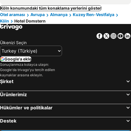
Köln konumundaki tüm konaklama yerlerini göster
Otel araması
Avrupa
Almanya
Kuzey Ren-Vestfalya
Köln
Hotel Domstern
Facebook
Twitter
Insta
Yo
Ülkenizi Seçin
Google'a ekle
Sonuçlarımıza kolayca ulaşın:
Google'da trivago'yu tercih edilen
kaynaklar arasına ekleyin.
Şirket
Ürünlerimiz
Hükümler ve politikalar
Destek