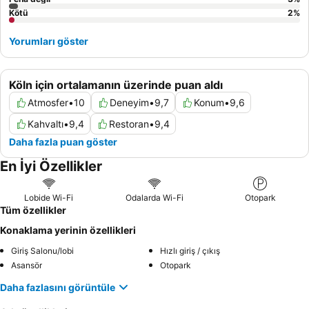
Kötü
2
%
Yorumları göster
Köln için ortalamanın üzerinde puan aldı
Atmosfer
•
10
Deneyim
•
9,7
Konum
•
9,6
Kahvaltı
•
9,4
Restoran
•
9,4
Daha fazla puan göster
En İyi Özellikler
Lobide Wi-Fi
Odalarda Wi-Fi
Otopark
Tüm özellikler
Konaklama yerinin özellikleri
Giriş Salonu/lobi
Hızlı giriş / çıkış
Asansör
Otopark
Daha fazlasını görüntüle