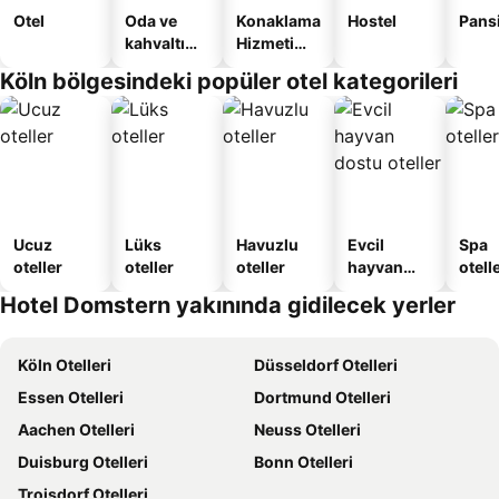
Otel
Oda ve
Konaklama
Hostel
Pans
kahvaltı
Hizmeti
sunan
Verilen
Köln bölgesindeki popüler otel kategorileri
oteller
Apart
Daire
Ucuz
Lüks
Havuzlu
Evcil
Spa
oteller
oteller
oteller
hayvan
otelle
dostu
Hotel Domstern yakınında gidilecek yerler
oteller
Köln Otelleri
Düsseldorf Otelleri
Essen Otelleri
Dortmund Otelleri
Aachen Otelleri
Neuss Otelleri
Duisburg Otelleri
Bonn Otelleri
Troisdorf Otelleri