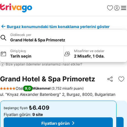
Favoriler
Giriş y
Me
Burgaz konumundaki tüm konaklama yerlerini göster
Gidilecek yer
Grand Hotel & Spa Primoretz
Giriş/çıkış
Misafirler ve odalar
Tarih seçin
2 Misafir, 1 Oda.
Bize yapılan ödemeler sıralamamızı nasıl etkiler?
Grand Hotel & Spa Primoretz
Paylaş
Fa
Otel
9,0
Mükemmel
(
3.752 misafir puanı
)
5 Yıldız
ul. "Knyaz Alexander Batenberg" 2, Burgaz, 8000, Bulgaristan
₺6.409
₺6.409
başlangıç fiyatı
başlangıç fiyatı
Fiyatları görün:
9 site
Fiyatları görün:
9 site
Fiyatları görün
Fiyatları görün