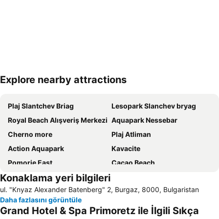
Explore nearby attractions
Haritayı genişlet
Plaj Slantchev Briag
Lesopark Slanchev bryag
Royal Beach Alışveriş Merkezi
Aquapark Nessebar
Cherno more
Plaj Atliman
Action Aquapark
Kavacite
Pomorie East
Cacao Beach
Konaklama yeri bilgileri
Burgas i moreto
Centralen plaj
ul. "Knyaz Alexander Batenberg" 2, Burgaz, 8000, Bulgaristan
Solnitsite
Plaj Harmanite
Daha fazlasını görüntüle
Sunny Beach Karting Track
Kulturen tsentar Morsko kazino
Grand Hotel & Spa Primoretz ile İlgili Sıkça