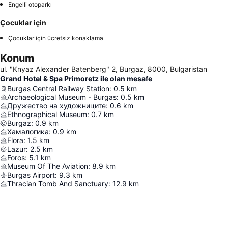
Engelli otoparkı
Çocuklar için
Çocuklar için ücretsiz konaklama
Konum
ul. "Knyaz Alexander Batenberg" 2, Burgaz, 8000, Bulgaristan
Grand Hotel & Spa Primoretz ile olan mesafe
Burgas Central Railway Station
:
0.5
km
Archaeological Museum - Burgas
:
0.5
km
Дружество на художниците
:
0.6
km
Ethnographical Museum
:
0.7
km
Burgaz
:
0.9
km
Хамалогика
:
0.9
km
Flora
:
1.5
km
Lazur
:
2.5
km
Foros
:
5.1
km
Museum Of The Aviation
:
8.9
km
Burgas Airport
:
9.3
km
Thracian Tomb And Sanctuary
:
12.9
km