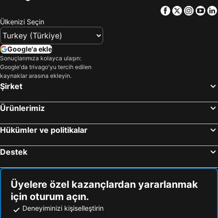
Facebook
Twitter
Insta
Yo
Ülkenizi Seçin
Google'a ekle
Sonuçlarımıza kolayca ulaşın:
Google'da trivago'yu tercih edilen
kaynaklar arasına ekleyin.
Şirket
Ürünlerimiz
Hükümler ve politikalar
Destek
Üyelere özel kazançlardan yararlanmak
için oturum açın.
Deneyiminizi kişiselleştirin