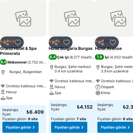
Otel
Otel
Otel
5 Yıldız
4 Yıldız
3 Yıldız
Paylaş
Favorilerime ekle
Paylaş
Favorilerime ekle
Paylaş
Favoriler
Grand Hotel & Spa
Hotel Bulgaria Burgas
Hotel Avenue
Primoretz
8,4
7,9
Çok iyi
(
8.277 misafir puanı
)
İyi
(
4.002 misafir
9,0
Mükemmel
(
3.752 misafir puanı
)
Burgaz, Şehir merkezi
Burgaz, Şehir merk
0.4 km uzaklıkta
3.9 km uzaklıkta
Burgaz, Bulgaristan
Ücretsiz kablosuz internet
Ücretsiz kablosuz i
Ücretsiz kablosuz internet
Havuz
Otopark
Havuz
Spa
Klima
Spa
başlangıç
başlangıç
₺4.152
₺2.
fiyatı
fiyatı
başlangıç
₺6.409
fiyatı
Fiyatları görün:
9 site
Fiyatları görün:
7 site
Fiyatları görün:
6 site
Fiyatları görün
Fiyatları görün
Fiyatları görün