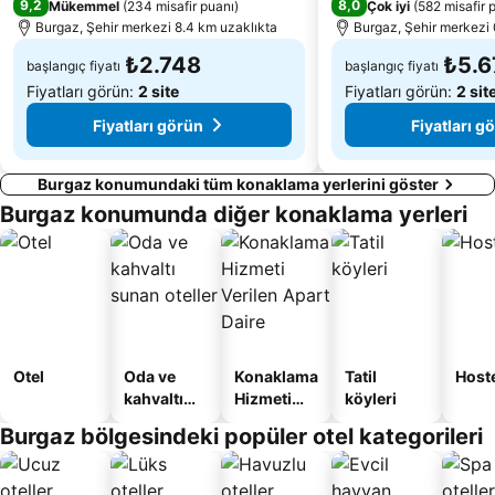
9,2
8,0
Mükemmel
(
234 misafir puanı
)
Çok iyi
(
582 misafir 
Gradina
Banevo
Burgaz, Şehir merkezi 8.4 km uzaklıkta
Burgaz, Şehir merkezi 
₺2.748
₺5.6
başlangıç fiyatı
başlangıç fiyatı
Fiyatları görün:
2 site
Fiyatları görün:
2 sit
Fiyatları görün
Fiyatları g
Burgaz konumundaki tüm konaklama yerlerini göster
Burgaz konumunda diğer konaklama yerleri
Otel
Oda ve
Konaklama
Tatil
Host
kahvaltı
Hizmeti
köyleri
sunan
Verilen
Burgaz bölgesindeki popüler otel kategorileri
oteller
Apart
Daire