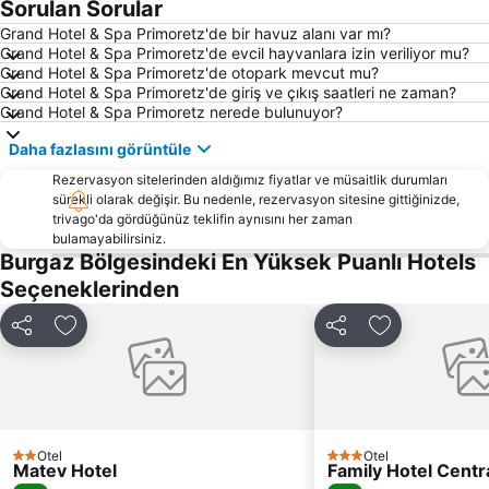
Old Town
Avtogara Slunchev Briag
Sorulan Sorular
Avtogara Kiten
Vetren
Grand Hotel & Spa Primoretz'de bir havuz alanı var mı?
Grand Hotel & Spa Primoretz'de evcil hayvanlara izin veriliyor mu?
Nessebar - Stariat Grad
Bridge of Burgas
Grand Hotel & Spa Primoretz'de otopark mevcut mu?
Grand Hotel & Spa Primoretz'de giriş ve çıkış saatleri ne zaman?
Plaj Kraimorie
Sarafovo
Grand Hotel & Spa Primoretz nerede bulunuyor?
North Beach
Opera Burgas
Daha fazlasını görüntüle
Kraymorie
Plaj Arapya
Rezervasyon sitelerinden aldığımız fiyatlar ve müsaitlik durumları
Burgas Airport
Centralen plaj Pomorie
sürekli olarak değişir. Bu nedenle, rezervasyon sitesine gittiğinizde,
trivago'da gördüğünüz teklifin aynısını her zaman
Castle in Ravadinovo
Jujen plaj
bulamayabilirsiniz.
Tsentar
Happy Bar & Grill
Burgaz Bölgesindeki En Yüksek Puanlı Hotels
Seçeneklerinden
Akatsiite
Smokinya
Akademika
Arkutino
Paylaş
Favorilerime ekle
Paylaş
Favorilerime 
Perla
Plaj Sveti Vlas
Irakli Beach
National
Avtogara Yug
Flora Burgas
Prikazkite Lunaparkı
Lozovo
Otel
Otel
2 Yıldız
3 Yıldız
Matev Hotel
Family Hotel Centr
Sarafovo
Sveti Georgi