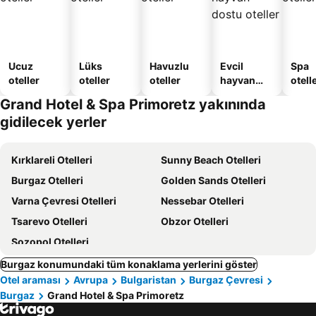
Ucuz
Lüks
Havuzlu
Evcil
Spa
oteller
oteller
oteller
hayvan
otelle
dostu
Grand Hotel & Spa Primoretz yakınında
oteller
gidilecek yerler
Kırklareli Otelleri
Sunny Beach Otelleri
Burgaz Otelleri
Golden Sands Otelleri
Varna Çevresi Otelleri
Nessebar Otelleri
Tsarevo Otelleri
Obzor Otelleri
Sozopol Otelleri
Burgaz konumundaki tüm konaklama yerlerini göster
Otel araması
Avrupa
Bulgaristan
Burgaz Çevresi
Burgaz
Grand Hotel & Spa Primoretz