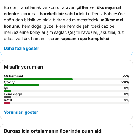
Bu otel, rahatlamak ve konfor arayan
çiftler
ve
lüks seyahat
edenler
için ideal,
hareketli bir sahil oteli
dir. Deniz Bahçesi'ne
doğrudan bitişik ve plaja birkaç adım mesafedeki
mükemmel
konumu
hem doğal güzelliklere hem de şehirdeki cazibe
merkezlerine kolay erişim sağlar. Çeşitli havuzlar, jakuziler, tuz
odası ve Türk hamamı içeren
kapsamlı spa kompleksi
,
olağanüstü bir sağlıklı yaşam deneyimi sunar. Konuklar,
cana
Daha fazla göster
yakın ve özenli personel
ile çok çeşitli seçenekler sunan
yüksek kaliteli açık büfe kahvaltıyı
sürekli olarak övmektedir. En
iyi deneyim için,
muhteşem deniz manzarası
sunan yüksek
Misafir yorumları
katlardaki odalardan birini ayırtmayı düşünebilirsiniz.
Mükemmel
55
%
Çok iyi
28
%
İyi
6
%
Fena değil
6
%
Kötü
5
%
Yorumları göster
Burgaz için ortalamanın üzerinde puan aldı