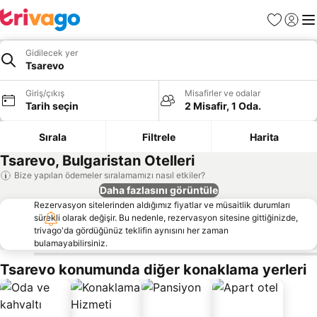
Favoriler
Giriş y
Me
Gidilecek yer
Tsarevo
Giriş/çıkış
Misafirler ve odalar
Tarih seçin
2 Misafir, 1 Oda.
Sırala
Filtrele
Harita
Tsarevo, Bulgaristan Otelleri
Bize yapılan ödemeler sıralamamızı nasıl etkiler?
Daha fazlasını görüntüle
Rezervasyon sitelerinden aldığımız fiyatlar ve müsaitlik durumları
sürekli olarak değişir. Bu nedenle, rezervasyon sitesine gittiğinizde,
trivago'da gördüğünüz teklifin aynısını her zaman
bulamayabilirsiniz.
Tsarevo konumunda diğer konaklama yerleri