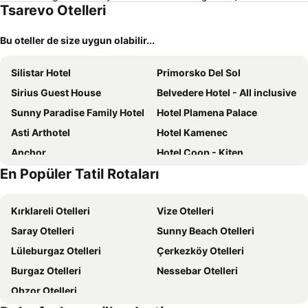
Tsarevo Otelleri
Bu oteller de size uygun olabilir...
Silistar Hotel
Primorsko Del Sol
Sirius Guest House
Belvedere Hotel - All inclusive
Sunny Paradise Family Hotel
Hotel Plamena Palace
Asti Arthotel
Hotel Kamenec
Anchor
Hotel Coop - Kiten
En Popüler Tatil Rotaları
Zafo Hotel
Perla Plaza Hotel - All Inclusive
Ariana Hotel
Hotel Forest Beach
Kırklareli Otelleri
Vize Otelleri
Atliman Beach Park Hotel
Primea Beach Residence
Saray Otelleri
Sunny Beach Otelleri
Perla Sun Beach Hotel - All Inclusive
Hotel Eos
Lüleburgaz Otelleri
Çerkezköy Otelleri
AGATA BEACH Boutique Adult Only
Dream House
Burgaz Otelleri
Nessebar Otelleri
Kalypso Hotel
Hotel Nadia
Obzor Otelleri
Hotel Eskada Beach
Agatopolis Villa