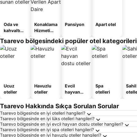
Oda ve
Konaklama
Pansiyon
Apart otel
kahvaltı
Hizmeti
sunan
Verilen
Tsarevo bölgesindeki popüler otel kategorileri
oteller
Apart
Daire
Ucuz
Havuzlu
Evcil
Spa
Sahil
oteller
oteller
hayvan
otelleri
otelle
dostu
oteller
Tsarevo Hakkında Sıkça Sorulan Sorular
Tsarevo bölgesinde en iyi otelleri hangileri?
Tsarevo bölgesinde en iyi lüks otelleri hangileri?
Tsarevo bölgesinde en iyi evcil hayvan dostu oteller hangileri?
Tsarevo bölgesinde en iyi spa otelleri hangileri?
Tsarevo bölgesinde en iyi havuzlu oteller hangileri?