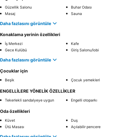
Güzellik Salonu
Buhar Odası
Masaj
Sauna
Daha fazlasını görüntüle
Konaklama yerinin özellikleri
İş Merkezi
Kafe
Gece Kulübü
Giriş Salonu/lobi
Daha fazlasını görüntüle
Çocuklar için
Beşik
Çocuk yemekleri
ENGELLİLERE YÖNELİK ÖZELLİKLER
Tekerlekli sandalyeye uygun
Engelli otoparkı
Oda özellikleri
Küvet
Duş
Ütü Masası
Açılabilir pencere
Daha fazlasını görüntüle