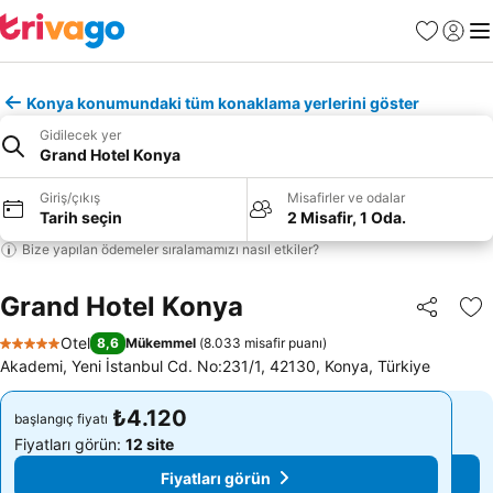
Favoriler
Giriş y
Me
Konya konumundaki tüm konaklama yerlerini göster
Gidilecek yer
Grand Hotel Konya
Giriş/çıkış
Misafirler ve odalar
Tarih seçin
2 Misafir, 1 Oda.
Bize yapılan ödemeler sıralamamızı nasıl etkiler?
Grand Hotel Konya
Paylaş
Fa
Otel
8,6
Mükemmel
(
8.033 misafir puanı
)
5 Yıldız
Akademi, Yeni İstanbul Cd. No:231/1, 42130, Konya, Türkiye
₺4.120
₺4.120
başlangıç fiyatı
başlangıç fiyatı
Fiyatları görün:
12 site
Fiyatları görün:
12 site
Fiyatları görün
Fiyatları görün