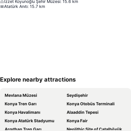
İzzet Koyunoğlu Şehir Müzesi
:
15.6
km
Atatürk Anıtı
:
15.7
km
Explore nearby attractions
Haritayı genişlet
Mevlana Müzesi
Seydişehir
Konya Tren Garı
Konya Otobüs Terminali
Konya Havalimanı
Alaaddin Tepesi
Konya Atatürk Stadyumu
Konya Fair
Argıthan Tren Garı
Neolithic Site of Çatalhöyük