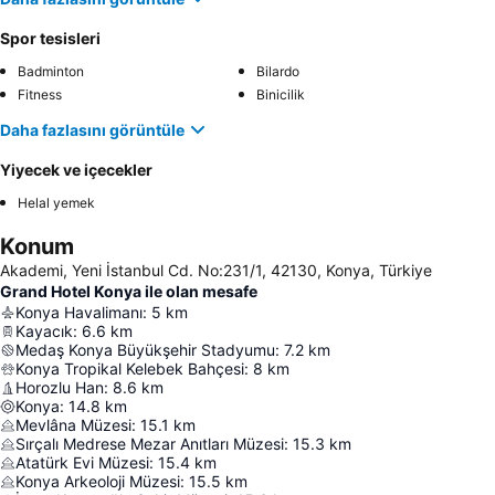
Spor tesisleri
Badminton
Bilardo
Fitness
Binicilik
Daha fazlasını görüntüle
Yiyecek ve içecekler
Helal yemek
Konum
Akademi, Yeni İstanbul Cd. No:231/1, 42130, Konya, Türkiye
Grand Hotel Konya ile olan mesafe
Konya Havalimanı
:
5
km
Kayacık
:
6.6
km
Medaş Konya Büyükşehir Stadyumu
:
7.2
km
Konya Tropikal Kelebek Bahçesi
:
8
km
Horozlu Han
:
8.6
km
Konya
:
14.8
km
Mevlâna Müzesi
:
15.1
km
Sırçalı Medrese Mezar Anıtları Müzesi
:
15.3
km
Atatürk Evi Müzesi
:
15.4
km
Konya Arkeoloji Müzesi
:
15.5
km