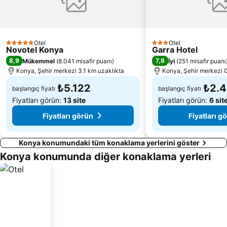
Otel
Otel
5 Yıldız
3 Yıldız
Novotel Konya
Garra Hotel
8,9
7,8
Mükemmel
(
8.041 misafir puanı
)
İyi
(
251 misafir puanı
Konya, Şehir merkezi 3.1 km uzaklıkta
Konya, Şehir merkezi 0
₺5.122
₺2.
başlangıç fiyatı
başlangıç fiyatı
Fiyatları görün:
13 site
Fiyatları görün:
6 sit
Fiyatları görün
Fiyatları g
Konya konumundaki tüm konaklama yerlerini göster
Konya konumunda diğer konaklama yerleri