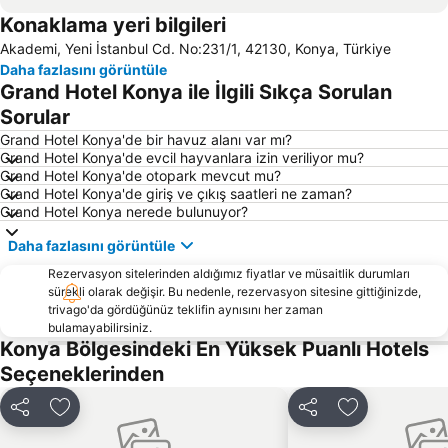
Konaklama yeri bilgileri
Nasreddin Hodja Festival
Akademi, Yeni İstanbul Cd. No:231/1, 42130, Konya, Türkiye
Daha fazlasını görüntüle
Grand Hotel Konya ile İlgili Sıkça Sorulan
Sorular
Grand Hotel Konya'de bir havuz alanı var mı?
Grand Hotel Konya'de evcil hayvanlara izin veriliyor mu?
Grand Hotel Konya'de otopark mevcut mu?
Grand Hotel Konya'de giriş ve çıkış saatleri ne zaman?
Grand Hotel Konya nerede bulunuyor?
Daha fazlasını görüntüle
Rezervasyon sitelerinden aldığımız fiyatlar ve müsaitlik durumları
sürekli olarak değişir. Bu nedenle, rezervasyon sitesine gittiğinizde,
trivago'da gördüğünüz teklifin aynısını her zaman
bulamayabilirsiniz.
Konya Bölgesindeki En Yüksek Puanlı Hotels
Seçeneklerinden
Paylaş
Favorilerime ekle
Paylaş
Favorilerime 