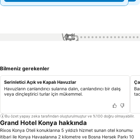
1 / 95
Bilmeniz gerekenler
Serinletici Açık ve Kapalı Havuzlar
Ça
Havuzların canlandırıcı sularına dalın, canlandırıcı bir dalış
Ba
veya dinçleştirici turlar için mükemmel.
tad
Bu özet yapay zeka tarafından oluşturulmuştur ve %100 doğru olmayabilir.
Grand Hotel Konya hakkında
Rixos Konya Oteli konuklarına 5 yıldızlı hizmet sunan otel konumu
itibari ile Konya Havaalanına 2 kilometre ve Bosna Hersek Parkı 10