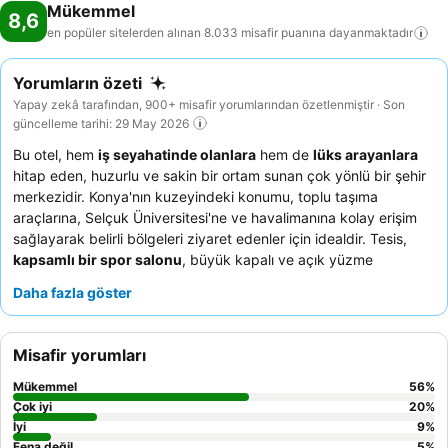
Mükemmel
8,6
en popüler sitelerden alınan 8.033 misafir puanına
dayanmaktadır
Yorumların özeti
Yapay zekâ tarafından, 900+ misafir yorumlarından özetlenmiştir · Son
güncelleme tarihi: 29 May 2026
Bu otel, hem
iş seyahatinde olanlara
hem de
lüks arayanlara
hitap eden, huzurlu ve sakin bir ortam sunan çok yönlü bir şehir
merkezidir. Konya'nın kuzeyindeki konumu, toplu taşıma
araçlarına, Selçuk Üniversitesi'ne ve havalimanına kolay erişim
sağlayarak belirli bölgeleri ziyaret edenler için idealdir. Tesis,
kapsamlı bir spor salonu
, büyük kapalı ve açık yüzme
havuzları, spa, hamam ve hatta bir
at çiftliği
gibi etkileyici
Daha fazla göster
olanaklara sahiptir. Misafirler, otel ekibinin olağanüstü
misafirperverliğini ve lezzetli waffle'lar ile geleneksel Türk
gözlemesi içeren zengin ve çeşitli kahvaltı seçeneklerini sürekli
Misafir yorumları
olarak övmektedir. Daha sakin bir konaklama için misafirler, ana
caddeye bakmayan odaları tercih edebilirler.
Mükemmel
56
%
Çok iyi
20
%
İyi
9
%
Fena değil
5
%