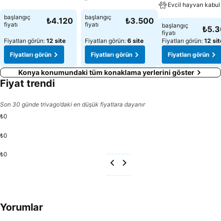
Evcil hayvan kabul 
Fiyatları görün
Fiyatları görün
başlangıç
başlangıç
₺4.120
₺3.500
Fiyatları görün
fiyatı
fiyatı
başlangıç
₺5.
fiyatı
Fiyatları görün:
12 site
Fiyatları görün:
6 site
Fiyatları görün:
12 sit
Fiyatları görün
Fiyatları görün
Fiyatları görün
Konya konumundaki tüm konaklama yerlerini göster
Fiyat trendi
Son 30 günde trivago’daki en düşük fiyatlara dayanır
₺0
₺0
₺0
Yorumlar