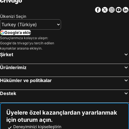
Facebook
Twitter
Insta
Yo
Ülkenizi Seçin
Google'a ekle
Sonuçlarımıza kolayca ulaşın:
Google'da trivago'yu tercih edilen
kaynaklar arasına ekleyin.
Şirket
Ürünlerimiz
Hükümler ve politikalar
Destek
Üyelere özel kazançlardan yararlanmak
için oturum açın.
Deneyiminizi kişiselleştirin