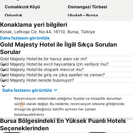
Cumalıkızık Köyü
Osmangazi Türbesi
Odunluk
Uludağ – Bursa
Konaklama yeri bilgileri
Gökçedere
Mudanya Limanı
Konak, Lefkoşe Cd. No:44, 16110, Bursa, Türkiye
Tüyap Uluslararası Fuar ve Kongre Merkezi
Uludağ – Bursa
Daha fazlasını görüntüle
Koza Hanı
Tophane Saat Kulesi
Gold Majesty Hotel ile İlgili Sıkça Sorulan
Bursa Timsah Arena Stadyumu
Bursa Yenişehir Havalimanı
Sorular
Bademli
Eski Şehir Bursa
Gold Majesty Hotel'de bir havuz alanı var mı?
Gold Majesty Hotel'de evcil hayvanlara izin veriliyor mu?
Yenişehir Airport
Gemlik Limanı
Gold Majesty Hotel'de otopark mevcut mu?
Gold Majesty Hotel'de giriş ve çıkış saatleri ne zaman?
Gülbaçe
Gemlik Otobüs Terminali
Gold Majesty Hotel nerede bulunuyor?
Yeşil Türbe
Balibey Han
Daha fazlasını görüntüle
Yeşil Cami
Rezervasyon sitelerinden aldığımız fiyatlar ve müsaitlik durumları
sürekli olarak değişir. Bu nedenle, rezervasyon sitesine gittiğinizde,
trivago'da gördüğünüz teklifin aynısını her zaman
bulamayabilirsiniz.
Bursa Bölgesindeki En Yüksek Puanlı Hotels
Seçeneklerinden