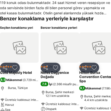
119 konuk odası bulunmaktadır. 24 saat hizmet veren resepsiyon ve
oda servisinde birden fazla dil bilen personel görev yapmakta ve
otel kasası bulunmaktadır. Otelin genel alanlarında yüksek hızda
Benzer konaklama yerleriyle karşılaştır
kablosuz internet erişimi mevcuttur. Otel bünyesinde yer alan ve tam
gün hizmet veren lobi de bir şeyler içmek mümkündür. Otelin genel
Seçilen konaklama yeri
Benzer konaklama yerleri
alanları ve tüm konuk odaları klimalıdır. Otel bünyesinde sigara
içilmeyen odalar mevcuttur. Otelin içerisinde farklı amaçlara yönelik
olarak dekore edilmiş ve teknik olarak donatılmış toplantı odası da
bulunmaktadır. Otel içinde katlar arası ulaşımda kullanılan asansör
bulunmaktadır. Otelde rahatlamak ve yorgunluğu gidermek için
duşlu banyo mevcuttur. Odaların içerisinde havalandırmayı sağlayan
izolasyonlu ve açılabilir pencereler, çalışma masası, mini bar, telefon
ve kablolu tv kanallarına sahip televizyon gibi donanımlar
Otel
Otel
Otel
5 Yıldız
3 Yıldız
5 Yıldız
Paylaş
Favorilerime ekle
Paylaş
Favorilerime ekle
Paylaş
Favoriler
müşterilerin kullanımına sunulmaktadır.
Gold Majesty Hotel
Nefes Dağyenice
Hilton Bursa
Doğada
Convention Center
8,5
Mükemmel
(
3.729 misafir puanı
)
Spa
7,6
İyi
(
2.366 misafir puanı
)
Bursa, Türkiye
9,1
Mükemmel
(
7.196 
Bursa, Şehir merkezi
12.1 km uzaklıkta
Bursa, Şehir merke
Ücretsiz kablosuz internet
4.4 km uzaklıkta
Ücretsiz kablosuz internet
Havuz
Ücretsiz kablosuz i
Otopark
Spa