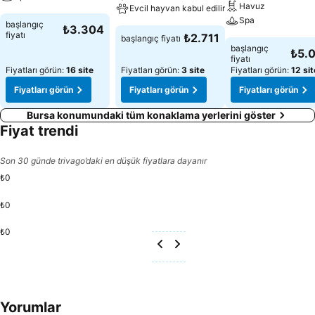
Havuz
Evcil hayvan kabul edilir
Spa
başlangıç
₺3.304
fiyatı
₺2.711
başlangıç fiyatı
başlangıç
₺5.
fiyatı
Fiyatları görün:
16 site
Fiyatları görün:
3 site
Fiyatları görün:
12 sit
Fiyatları görün
Fiyatları görün
Fiyatları görün
Bursa konumundaki tüm konaklama yerlerini göster
Fiyat trendi
Son 30 günde trivago’daki en düşük fiyatlara dayanır
₺0
₺0
₺0
Yorumlar