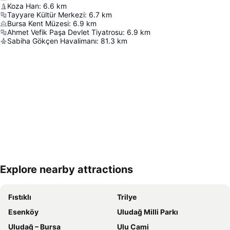
Koza Han
:
6.6
km
Tayyare Kültür Merkezi
:
6.7
km
Bursa Kent Müzesi
:
6.9
km
Ahmet Vefik Paşa Devlet Tiyatrosu
:
6.9
km
Sabiha Gökçen Havalimanı
:
81.3
km
Explore nearby attractions
Haritayı genişlet
Fıstıklı
Trilye
Esenköy
Uludağ Milli Parkı
Uludağ – Bursa
Ulu Cami