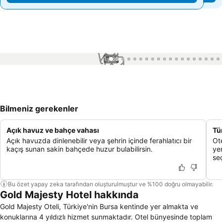
1 / 66
Bilmeniz gerekenler
Açık havuz ve bahçe vahası
Tü
Açık havuzda dinlenebilir veya şehrin içinde ferahlatıcı bir
Ot
kaçış sunan sakin bahçede huzur bulabilirsin.
yem
se
Bu özet yapay zeka tarafından oluşturulmuştur ve %100 doğru olmayabilir.
Gold Majesty Hotel hakkında
Gold Majesty Oteli, Türkiye'nin Bursa kentinde yer almakta ve
konuklarına 4 yıldızlı hizmet sunmaktadır. Otel bünyesinde toplam