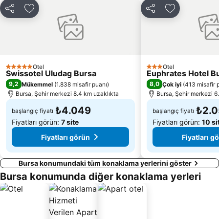
Paylaş
Favorilerime ekle
Paylaş
Favorilerime 
Otel
Otel
5 Yıldız
3 Yıldız
Swissotel Uludag Bursa
Euphrates Hotel B
9,2
8,0
Mükemmel
(
1.838 misafir puanı
)
Çok iyi
(
413 misafir 
Bursa, Şehir merkezi 8.4 km uzaklıkta
Bursa, Şehir merkezi 6
₺4.049
₺2.0
başlangıç fiyatı
başlangıç fiyatı
Fiyatları görün:
7 site
Fiyatları görün:
10 si
Fiyatları görün
Fiyatları g
Bursa konumundaki tüm konaklama yerlerini göster
Bursa konumunda diğer konaklama yerleri