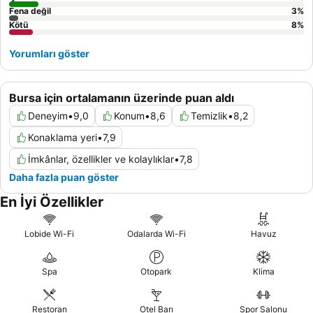
Fena değil
3
%
Kötü
8
%
Yorumları göster
Bursa için ortalamanın üzerinde puan aldı
Deneyim
•
9,0
Konum
•
8,6
Temizlik
•
8,2
Konaklama yeri
•
7,9
İmkânlar, özellikler ve kolaylıklar
•
7,8
Daha fazla puan göster
En İyi Özellikler
Lobide Wi-Fi
Odalarda Wi-Fi
Havuz
Spa
Otopark
Klima
Restoran
Otel Barı
Spor Salonu