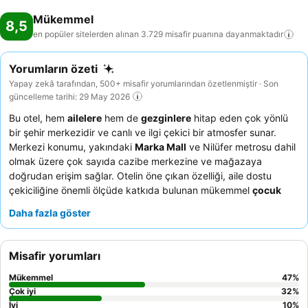
Mükemmel
8,5
en popüler sitelerden alınan 3.729 misafir puanına
dayanmaktadır
Yorumların özeti
Yapay zekâ tarafından, 500+ misafir yorumlarından özetlenmiştir · Son
güncelleme tarihi: 29 May 2026
Bu otel, hem
ailelere
hem de
gezginlere
hitap eden çok yönlü
bir şehir merkezidir ve canlı ve ilgi çekici bir atmosfer sunar.
Merkezi konumu, yakındaki
Marka Mall
ve Nilüfer metrosu dahil
olmak üzere çok sayıda cazibe merkezine ve mağazaya
doğrudan erişim sağlar. Otelin öne çıkan özelliği, aile dostu
çekiciliğine önemli ölçüde katkıda bulunan mükemmel
çocuk
spasıdır
. Konuklar, sıcakkanlı ve profesyonel personeli sürekli
Daha fazla göster
olarak övmekte olup,
kahvaltı büfesi
zengin çeşitliliği ve lezzetli
ikramlarıyla öne çıkmaktadır. Gerçekten rahatlatıcı bir deneyim
için, daha sakin bir ortam sunabilecek üst katlarda bir oda
Misafir yorumları
ayırtmayı düşünebilirsiniz.
Mükemmel
47
%
Çok iyi
32
%
İyi
10
%