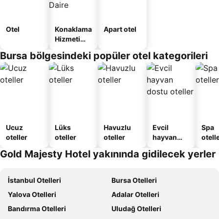
Otel
Konaklama
Apart otel
Hizmeti
Verilen
Bursa bölgesindeki popüler otel kategorileri
Apart
Daire
Ucuz
Lüks
Havuzlu
Evcil
Spa
oteller
oteller
oteller
hayvan
otelle
dostu
Gold Majesty Hotel yakınında gidilecek yerler
oteller
İstanbul Otelleri
Bursa Otelleri
Yalova Otelleri
Adalar Otelleri
Bandırma Otelleri
Uludağ Otelleri