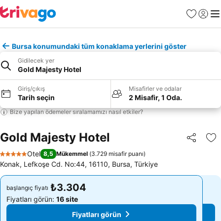
Favoriler
Giriş y
Me
Bursa konumundaki tüm konaklama yerlerini göster
Gidilecek yer
Gold Majesty Hotel
Giriş/çıkış
Misafirler ve odalar
Tarih seçin
2 Misafir, 1 Oda.
Bize yapılan ödemeler sıralamamızı nasıl etkiler?
Gold Majesty Hotel
Paylaş
Fa
Otel
8,5
Mükemmel
(
3.729 misafir puanı
)
5 Yıldız
Konak, Lefkoşe Cd. No:44, 16110, Bursa, Türkiye
₺3.304
₺3.304
başlangıç fiyatı
başlangıç fiyatı
Fiyatları görün:
16 site
Fiyatları görün:
16 site
Fiyatları görün
Fiyatları görün