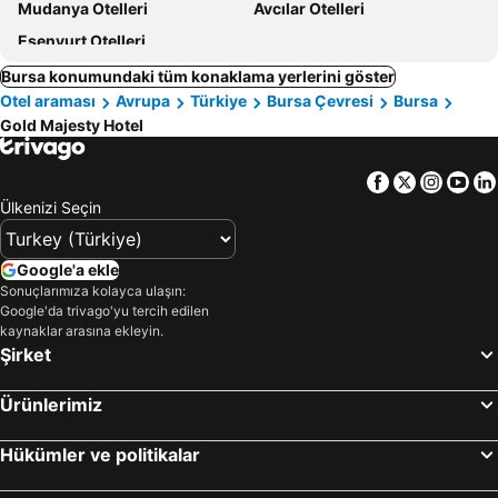
Mudanya Otelleri
Avcılar Otelleri
Esenyurt Otelleri
Bursa konumundaki tüm konaklama yerlerini göster
Otel araması
Avrupa
Türkiye
Bursa Çevresi
Bursa
Gold Majesty Hotel
Facebook
Twitter
Insta
Yo
Ülkenizi Seçin
Google'a ekle
Sonuçlarımıza kolayca ulaşın:
Google'da trivago'yu tercih edilen
kaynaklar arasına ekleyin.
Şirket
Ürünlerimiz
Hükümler ve politikalar