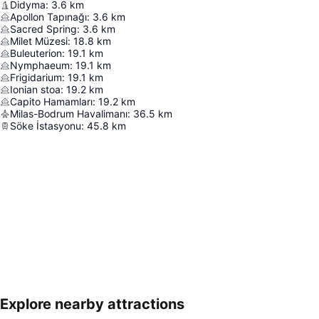
Didyma
:
3.6
km
Apollon Tapınağı
:
3.6
km
Sacred Spring
:
3.6
km
Milet Müzesi
:
18.8
km
Buleuterion
:
19.1
km
Nymphaeum
:
19.1
km
Frigidarium
:
19.1
km
Ionian stoa
:
19.2
km
Capito Hamamları
:
19.2
km
Milas-Bodrum Havalimanı
:
36.5
km
Söke İstasyonu
:
45.8
km
Explore nearby attractions
Haritayı genişlet