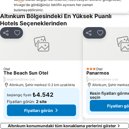
trivago'da gördüğünüz teklifin aynısını her zaman
D-Marin Turgutreis
Palmarina Yalıkavak
bulamayabilirsiniz.
Xuma beach
Çanakkale Limanı
Altınkum Bölgesindeki En Yüksek Puanlı
Hotels Seçeneklerinden
Yalıköy
Pythagoreion and Heraion of Samos
Bodrum Dolphin Park
Pythagorio
Paylaş
Favorilerime ekle
Paylaş
Favorilerime 
Marina Yat Kulübü
Limani Pithagoriou
Akti Zouroudi
Psili Ammos
Bodrum Sualtı Arkeoloji Müzesi
Tavşan Adası
Pithagoras o Samios
Halikarnas
Otel
Otel
3 Yıldız
The Beach Sun Otel
Sahte Cennet Beach Club Bar & Restoran
Palmarina Bodrum
Panarmos
/
/
Değerlendirme yok
Değerlendirme yok
Bodrum Amfitiyatro
Apollo Temple
Altınkum, Şehir merkezi 0.2 km uzaklıkta
Altınkum, Şehir merkez
Kesin fiyatları görme
₺4.542
başlangıç fiyatı
seçin
Fiyatları görün:
2 site
Fiyatları g
Fiyatları görün
Altınkum konumundaki tüm konaklama yerlerini göster