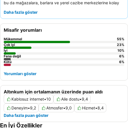
bu da mağazalara, barlara ve yerel cazibe merkezlerine kolay
erişim sağlar. Tesis, birden fazla
yüzme havuzu
ve
su kaydırağı
Daha fazla göster
dahil olmak üzere etkileyici bir dizi olanağa sahiptir ve her yaş
için sonsuz eğlence sunar. Konuklar,
personelin
olağanüstü
samimiyetini ve dikkatini sürekli olarak övmekte, zengin kahvaltı
Misafir yorumları
büfesi ve ana restorandaki
yemek kalitesi
ve
çeşitliliği
sıkça
vurgulanmaktadır. Daha sakin bir deneyim için konuklar bahçeye
Mükemmel
55
%
bakan odaları talep edebilirler.
Çok iyi
23
%
İyi
10
%
Fena değil
6
%
Kötü
6
%
Yorumları göster
Altınkum için ortalamanın üzerinde puan aldı
Kablosuz internet
•
10
Aile dostu
•
9,4
Deneyim
•
9,2
Atmosfer
•
9,0
Hizmet
•
8,4
Daha fazla puan göster
En İyi Özellikler