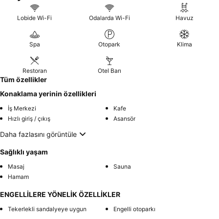
Lobide Wi-Fi
Odalarda Wi-Fi
Havuz
Spa
Otopark
Klima
Restoran
Otel Barı
Tüm özellikler
Konaklama yerinin özellikleri
İş Merkezi
Kafe
Hızlı giriş / çıkış
Asansör
Daha fazlasını görüntüle
Sağlıklı yaşam
Masaj
Sauna
Hamam
ENGELLİLERE YÖNELİK ÖZELLİKLER
Tekerlekli sandalyeye uygun
Engelli otoparkı