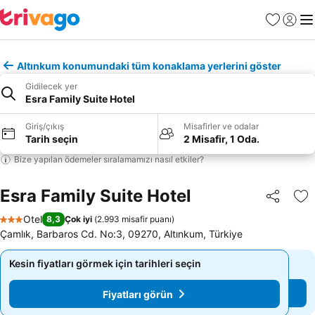
Favoriler
Giriş y
Me
Altınkum konumundaki tüm konaklama yerlerini göster
Gidilecek yer
Esra Family Suite Hotel
Giriş/çıkış
Misafirler ve odalar
Tarih seçin
2 Misafir, 1 Oda.
Bize yapılan ödemeler sıralamamızı nasıl etkiler?
Esra Family Suite Hotel
Paylaş
Fa
Otel
8,3
Çok iyi
(
2.993 misafir puanı
)
3 Yıldız
Çamlık, Barbaros Cd. No:3, 09270, Altınkum, Türkiye
Kesin fiyatları görmek için tarihleri seçin
Kesin fiyatları görmek için tarihleri seçin
Fiyatları görün
Fiyatları görün