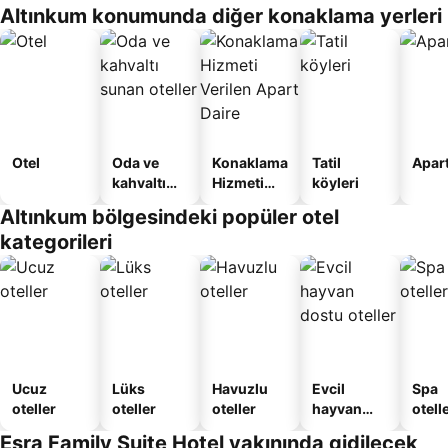
Altınkum konumunda diğer konaklama yerleri
Otel
Oda ve
Konaklama
Tatil
Apart
kahvaltı
Hizmeti
köyleri
sunan
Verilen
Altınkum bölgesindeki popüler otel
oteller
Apart
kategorileri
Daire
Ucuz
Lüks
Havuzlu
Evcil
Spa
oteller
oteller
oteller
hayvan
otelle
dostu
Esra Family Suite Hotel yakınında gidilecek