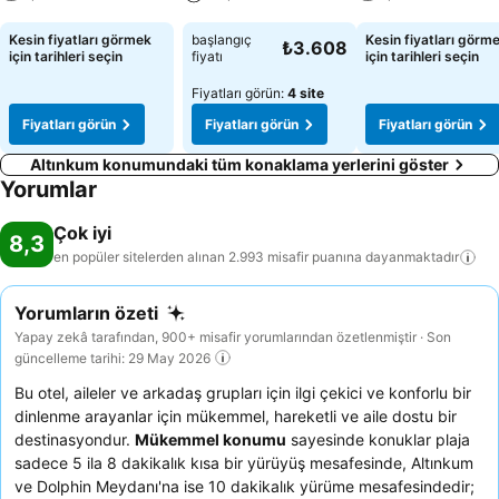
Fiyatları görün
Fiyatları görün
Fiyatları görün
Kesin fiyatları görmek
başlangıç
Kesin fiyatları görm
₺3.608
için tarihleri seçin
fiyatı
için tarihleri seçin
Fiyatları görün:
4 site
Fiyatları görün
Fiyatları görün
Fiyatları görün
Altınkum konumundaki tüm konaklama yerlerini göster
Yorumlar
Çok iyi
8,3
en popüler sitelerden alınan 2.993 misafir puanına
dayanmaktadır
Yorumların özeti
Yapay zekâ tarafından, 900+ misafir yorumlarından özetlenmiştir · Son
güncelleme tarihi: 29 May 2026
Bu otel, aileler ve arkadaş grupları için ilgi çekici ve konforlu bir
dinlenme arayanlar için mükemmel, hareketli ve aile dostu bir
destinasyondur.
Mükemmel konumu
sayesinde konuklar plaja
sadece 5 ila 8 dakikalık kısa bir yürüyüş mesafesinde, Altınkum
ve Dolphin Meydanı'na ise 10 dakikalık yürüme mesafesindedir;