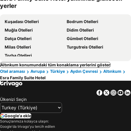
oteller
yerler
Kuşadası Otelleri
Bodrum Otelleri
Muğla Otelleri
Didim Otelleri
Datça Otelleri
Gümbet Otelleri
Milas Otelleri
Turgutreis Otelleri
Torba Otelleri
Altınkum konumundaki tüm konaklama yerlerini göster
Otel araması
Avrupa
Türkiye
Aydın Çevresi
Altınkum
Esra Family Suite Hotel
Facebook
Twitter
Insta
Yo
Ülkenizi Seçin
Google'a ekle
Sonuçlarımıza kolayca ulaşın:
Google'da trivago'yu tercih edilen