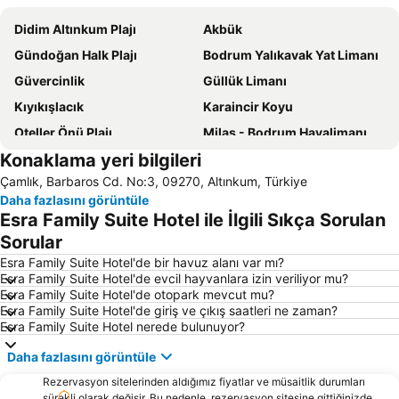
Didim Altınkum Plajı
Akbük
Gündoğan Halk Plajı
Bodrum Yalıkavak Yat Limanı
Güvercinlik
Güllük Limanı
Kıyıkışlacık
Karaincir Koyu
Oteller Önü Plajı
Milas - Bodrum Havalimanı
Konaklama yeri bilgileri
Bodrum Kalesi
Kumbahçe Halk Plajı
Çamlık, Barbaros Cd. No:3, 09270, Altınkum, Türkiye
Bitez Halk Plajı
Aquapark Bodrum
Daha fazlasını görüntüle
Gümbet Plajı
Didim Aqua Park
Esra Family Suite Hotel ile İlgili Sıkça Sorulan
Ortakent Halk Plajı
Bodrum Yat Limanı
Sorular
Mavişehir
D-Marin Turgutreis Marina
Esra Family Suite Hotel'de bir havuz alanı var mı?
Esra Family Suite Hotel'de evcil hayvanlara izin veriliyor mu?
Göltürkbükü Sahili
Yalıkavlak Halk Plajı
Esra Family Suite Hotel'de otopark mevcut mu?
Esra Family Suite Hotel'de giriş ve çıkış saatleri ne zaman?
Dilek Yarımadası Milli Parkı
Turgutreis Gunbatımı Plajı
Esra Family Suite Hotel nerede bulunuyor?
D-Marin Didim Marina
Bodrum Otobüs Terminali
Daha fazlasını görüntüle
Uzun Plaj
Bafa Gölü
Rezervasyon sitelerinden aldığımız fiyatlar ve müsaitlik durumları
Altın Plajı
3. Koy Halk Plajı
sürekli olarak değişir. Bu nedenle, rezervasyon sitesine gittiğinizde,