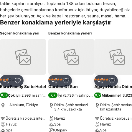
tatilin kapılarını aralıyor. Toplamda 188 odası bulunan tesisin,
bahçelerle çevrili odalarında konforunuz için ihtiyaç duyabileceğiniz
her şey bulunuyor. Açık ve kapalı restoranlar, sauna, masaj, hamam,
Benzer konaklama yerleriyle karşılaştır
çocuklar ve yetişkinler için havuzlar, eğlenceli su kaydırakları ve
otopark gibi hizmetleri de tesiste bulabilirsiniz. Akşamları Altınkum'un
Seçilen konaklama yeri
Benzer konaklama yerleri
merkezinde bulunan mekanlarda eğlenebilirsiniz. Tesis; Bodrum
Havalimanı'na 90 km, Didim merkeze ise 500 m uzaklıkta
konumlanıyor.
Otel
Otel
Otel
3 Yıldız
5 Yıldız
5 Yıldız
Paylaş
Favorilerime ekle
Paylaş
Favorilerime ekle
Paylaş
Favoriler
Esra Family Suite Hotel
Garden Of Sun
Agaya Hotels Didi
8,3
7,7
9,2
Çok iyi
(
2.993 misafir puanı
)
İyi
(
5.736 misafir puanı
)
Mükemmel
(
3.923
Altınkum, Türkiye
Didim, Şehir merkezi
Didim, Şehir merkez
3.4 km uzaklıkta
km uzaklıkta
Ücretsiz kablosuz internet
Havuz
Havuz
Spa
Havuz
Spa
Otopark
Spa