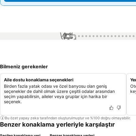
1 / 99
Bilmeniz gerekenler
Aile dostu konaklama seçenekleri
Ye
Birden fazla yatak odası ve özel banyosu olan geniş
Ot
seçenekler de dahil olmak üzere çeşitli odalar arasından
ke
seçim yapabilirsin, aileler veya gruplar için harika bir
seçenek.
Bu özet yapay zeka tarafından oluşturulmuştur ve %100 doğru olmayabilir.
Benzer konaklama yerleriyle karşılaştır
Seçilen konaklama yeri
Benzer konaklama yerleri