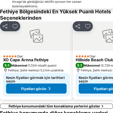
trivago'da gördüğünüz teklifin aynısını her zaman
Culture and Art Festival in Oludeniz
Kaunos
bulamayabilirsiniz.
Kaya Mezarları
Dalyan Camii
Fethiye Bölgesindeki En Yüksek Puanlı Hotels
Seçeneklerinden
Tlos
Kumluova
Kadıköy
Literature Days in Oludeniz
Paylaş
Favorilerime ekle
Paylaş
Favorilerime 
Eşen
Skopea Marina
Otel
Otel
5 Yıldız
5 Yıldız
XO Cape Arnna Fethiye
Hillside Beach Clu
9,5
9,2
Mükemmel
(
1.534 misafir puanı
)
Mükemmel
(
3.729 mi
Fethiye, Şehir merkezi 5.2 km uzaklıkta
Fethiye, Şehir merkezi
Kesin fiyatları görmek için tarihleri
Kesin fiyatları görme
seçin
seçin
Fiyatları görün
Fiyatları g
Fethiye konumundaki tüm konaklama yerlerini göster