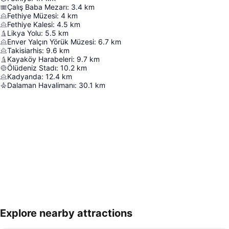
Çalış Baba Mezarı
:
3.4
km
Fethiye Müzesi
:
4
km
Fethiye Kalesi
:
4.5
km
Likya Yolu
:
5.5
km
Enver Yalçın Yörük Müzesi
:
6.7
km
Takisiarhis
:
9.6
km
Kayaköy Harabeleri
:
9.7
km
Ölüdeniz Stadı
:
10.2
km
Kadyanda
:
12.4
km
Dalaman Havalimanı
:
30.1
km
Explore nearby attractions
Haritayı genişlet