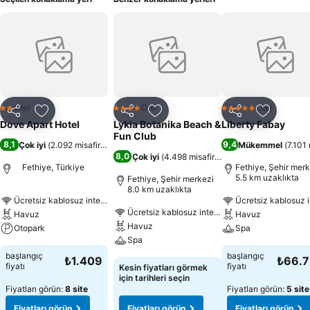
Otel
Otel
Otel
2 Yıldız
4 Yıldız
5 Yıldız
Paylaş
Favorilerime ekle
Paylaş
Favorilerime ekle
Paylaş
Favoriler
Dove Apart Hotel
Lykia Botanika Beach &
Liberty Fabay
Fun Club
8,1
9,4
Çok iyi
(
2.092 misafir puanı
)
Mükemmel
(
7.101 
8,0
Çok iyi
(
4.498 misafir puanı
)
Fethiye, Türkiye
Fethiye, Şehir merk
5.5 km uzaklıkta
Fethiye, Şehir merkezi
8.0 km uzaklıkta
Ücretsiz kablosuz internet
Ücretsiz kablosuz i
Ücretsiz kablosuz internet
Havuz
Havuz
Havuz
Otopark
Spa
Spa
başlangıç
başlangıç
₺1.409
₺66.
fiyatı
fiyatı
Kesin fiyatları görmek
için tarihleri seçin
Fiyatları görün:
8 site
Fiyatları görün:
5 site
Fiyatları görün
Fiyatları görün
Fiyatları görün