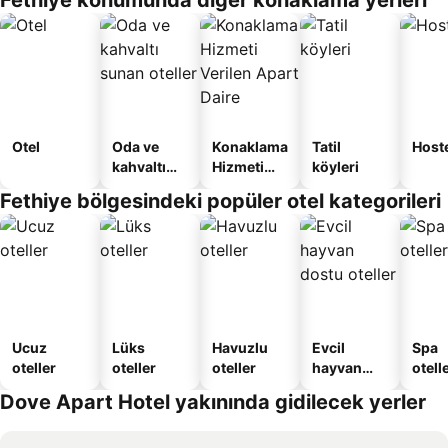
Fethiye konumunda diğer konaklama yerleri
Otel
Oda ve
Konaklama
Tatil
Host
kahvaltı
Hizmeti
köyleri
sunan
Verilen
Fethiye bölgesindeki popüler otel kategorileri
oteller
Apart
Daire
Ucuz
Lüks
Havuzlu
Evcil
Spa
oteller
oteller
oteller
hayvan
otelle
dostu
Dove Apart Hotel yakınında gidilecek yerler
oteller