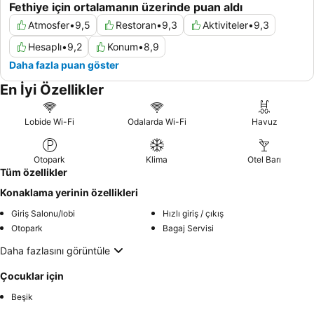
Fethiye için ortalamanın üzerinde puan aldı
Atmosfer
•
9,5
Restoran
•
9,3
Aktiviteler
•
9,3
Hesaplı
•
9,2
Konum
•
8,9
Daha fazla puan göster
En İyi Özellikler
Lobide Wi-Fi
Odalarda Wi-Fi
Havuz
Otopark
Klima
Otel Barı
Tüm özellikler
Konaklama yerinin özellikleri
Giriş Salonu/lobi
Hızlı giriş / çıkış
Otopark
Bagaj Servisi
Daha fazlasını görüntüle
Çocuklar için
Beşik