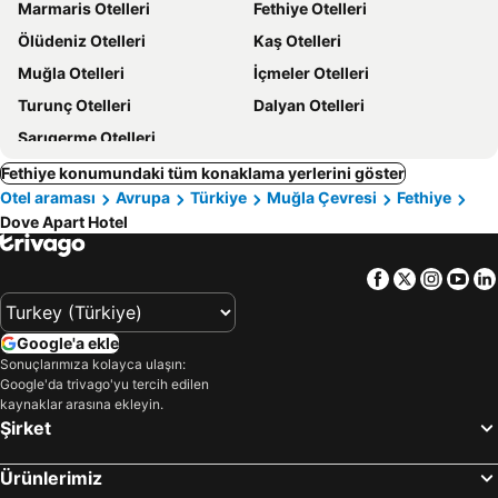
Marmaris Otelleri
Fethiye Otelleri
Ölüdeniz Otelleri
Kaş Otelleri
Muğla Otelleri
İçmeler Otelleri
Turunç Otelleri
Dalyan Otelleri
Sarıgerme Otelleri
Fethiye konumundaki tüm konaklama yerlerini göster
Otel araması
Avrupa
Türkiye
Muğla Çevresi
Fethiye
Dove Apart Hotel
Facebook
Twitter
Insta
Yo
Google'a ekle
Sonuçlarımıza kolayca ulaşın:
Google'da trivago'yu tercih edilen
kaynaklar arasına ekleyin.
Şirket
Ürünlerimiz