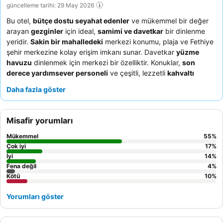
güncelleme tarihi: 29 May 2026
Bu otel,
bütçe dostu seyahat edenler
ve mükemmel bir değer
arayan
gezginler
için ideal,
samimi ve davetkar
bir dinlenme
yeridir.
Sakin bir mahalledeki
merkezi konumu, plaja ve Fethiye
şehir merkezine kolay erişim imkanı sunar. Davetkar
yüzme
havuzu
dinlenmek için merkezi bir özelliktir. Konuklar,
son
derece yardımsever personeli
ve çeşitli, lezzetli
kahvaltı
büfesini
sürekli olarak övmektedir. Daha sakin bir deneyim için,
Daha fazla göster
ara sıra ince duvarlardan gelen gürültü nedeniyle komşu
birimlerden uzakta bir oda talep etmeyi düşünebilirsiniz.
Misafir yorumları
Mükemmel
55
%
Çok iyi
17
%
İyi
14
%
Fena değil
4
%
Kötü
10
%
Yorumları göster