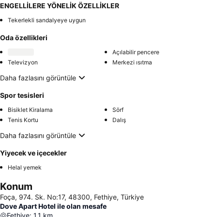
ENGELLİLERE YÖNELİK ÖZELLİKLER
Tekerlekli sandalyeye uygun
Oda özellikleri
Açılabilir pencere
Televizyon
Merkezi ısıtma
Daha fazlasını görüntüle
Spor tesisleri
Bisiklet Kiralama
Sörf
Tenis Kortu
Dalış
Daha fazlasını görüntüle
Yiyecek ve içecekler
Helal yemek
Konum
Foça, 974. Sk. No:17, 48300, Fethiye, Türkiye
Dove Apart Hotel ile olan mesafe
Fethiye
:
1.1
km