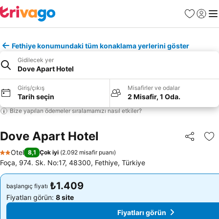
Favoriler
Giriş y
Me
Fethiye konumundaki tüm konaklama yerlerini göster
Gidilecek yer
Dove Apart Hotel
Giriş/çıkış
Misafirler ve odalar
Tarih seçin
2 Misafir, 1 Oda.
Bize yapılan ödemeler sıralamamızı nasıl etkiler?
Dove Apart Hotel
Paylaş
Fa
Otel
8,1
Çok iyi
(
2.092 misafir puanı
)
2 Yıldız
Foça, 974. Sk. No:17, 48300, Fethiye, Türkiye
₺1.409
₺1.409
başlangıç fiyatı
başlangıç fiyatı
Fiyatları görün:
8 site
Fiyatları görün:
8 site
Fiyatları görün
Fiyatları görün