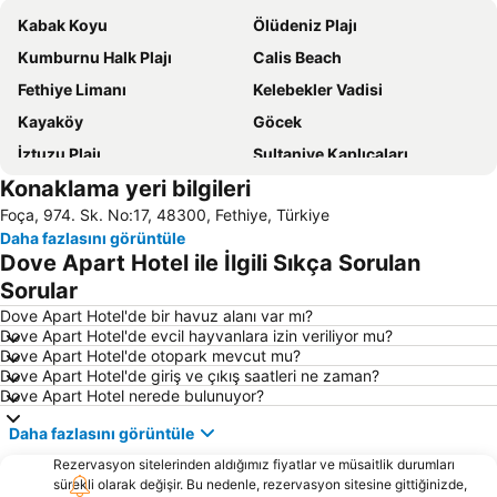
Kabak Koyu
Ölüdeniz Plajı
Kumburnu Halk Plajı
Calis Beach
Fethiye Limanı
Kelebekler Vadisi
Kayaköy
Göcek
İztuzu Plajı
Sultaniye Kaplıcaları
Konaklama yeri bilgileri
Dalaman Airport
Belceğiz Halk Plajı
Foça, 974. Sk. No:17, 48300, Fethiye, Türkiye
Patara Plajı
Yanıklar
Daha fazlasını görüntüle
Saklıkent Kanyonu
Köyceğiz-Göl
Dove Apart Hotel ile İlgili Sıkça Sorulan
Sarsala Koyu
Sea Turtle Research Rescue and Rehabilitation Centre
Sorular
Çiftlik
Göcek Club Marina
Dove Apart Hotel'de bir havuz alanı var mı?
Dove Apart Hotel'de evcil hayvanlara izin veriliyor mu?
Göcek Belediye Marina
Çamköy
Dove Apart Hotel'de otopark mevcut mu?
Dove Apart Hotel'de giriş ve çıkış saatleri ne zaman?
Yeşilüzümlü
Blue Point Plajı
Dove Apart Hotel nerede bulunuyor?
Ece Saray Marina
Uzunyurt
Daha fazlasını görüntüle
Ölüdeniz Air Games Festival
Caretta Caretta Dalyan Culture and Tourism Festival
Rezervasyon sitelerinden aldığımız fiyatlar ve müsaitlik durumları
Kemer
Dalyanağzı
sürekli olarak değişir. Bu nedenle, rezervasyon sitesine gittiğinizde,