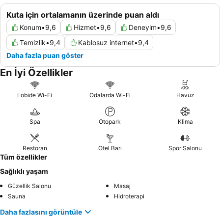
Kuta için ortalamanın üzerinde puan aldı
Konum
•
9,6
Hizmet
•
9,6
Deneyim
•
9,6
Temizlik
•
9,4
Kablosuz internet
•
9,4
Daha fazla puan göster
En İyi Özellikler
Lobide Wi-Fi
Odalarda Wi-Fi
Havuz
Spa
Otopark
Klima
Restoran
Otel Barı
Spor Salonu
Tüm özellikler
Sağlıklı yaşam
Güzellik Salonu
Masaj
Sauna
Hidroterapi
Daha fazlasını görüntüle