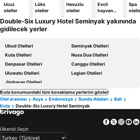
Ucuz
Lüks
Havuzlu
Evcil
Spa
oteller
oteller
oteller
hayvan
otelle
dostu
Double-Six Luxury Hotel Seminyak yakınında
oteller
gidilecek yerler
Ubud Otelleri
Seminyak Otelleri
Kuta Otelleri
Nusa Dua Otelleri
Denpasar Otelleri
Canggu Otelleri
Uluwatu Otelleri
Legian Otelleri
Jimbaran Otelleri
Kuta konumundaki tüm konaklama yerlerini göster
Otel araması
Asya
Endonezya
Sunda Adaları
Bali
Kuta
Double-Six Luxury Hotel Seminyak
Facebook
Twitter
Insta
Yo
Ülkenizi Seçin