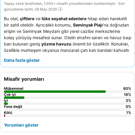
Yapay zekâ tarafından, 1.000+ misafir yorumlarından özetlenmiştir · Son
güncelleme tarihi: 29 May 2026
Bu otel,
çiftlere
ve
lüks seyahat edenlere
hitap eden hareketli
bir sahil otelidir. Ayrıcalıklı konumu,
Seminyak Plajı
'na doğrudan
erişim ve Seminyak Meydanı gibi yerel cazibe merkezlerine
kolay yürüyüş mesafesi sunar. Otelin etrafını saran ve havuz başı
barı bulunan geniş
yüzme havuzu
önemli bir özelliktir. Konuklar,
özellikle muhteşem okyanus manzaralı çatı katı bardaki kahvaltı
büfesi olmak üzere, olağanüstü personeli ve çeşitli
mutfak
Daha fazla göster
lezzetlerini
sürekli olarak övmektedir. Gerçekten konforlu bir
deneyim için, geniş ve temiz odalardan birini ayırtmayı
düşünebilirsiniz, zira
yataklar ve yastıklar
sürekli olarak yüksek
Misafir yorumları
övgü almaktadır.
Mükemmel
80
%
Çok iyi
16
%
İyi
3
%
Fena değil
0
%
Kötü
1
%
Yorumları göster