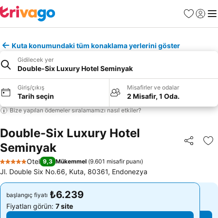
Favoriler
Giriş y
Me
Kuta konumundaki tüm konaklama yerlerini göster
Gidilecek yer
Double-Six Luxury Hotel Seminyak
Giriş/çıkış
Misafirler ve odalar
Tarih seçin
2 Misafir, 1 Oda.
Bize yapılan ödemeler sıralamamızı nasıl etkiler?
Double-Six Luxury Hotel
Seminyak
Paylaş
Fa
Otel
9,3
Mükemmel
(
9.601 misafir puanı
)
5 Yıldız
Jl. Double Six No.66, Kuta, 80361, Endonezya
₺6.239
₺6.239
başlangıç fiyatı
başlangıç fiyatı
Fiyatları görün:
7 site
Fiyatları görün:
7 site