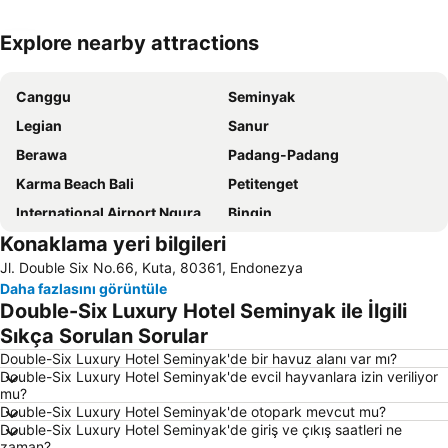
Explore nearby attractions
Haritayı genişlet
Canggu
Seminyak
Legian
Sanur
Berawa
Padang-Padang
Karma Beach Bali
Petitenget
International Airport Ngurah Rai
Bingin
Konaklama yeri bilgileri
Bali Collection
Bali Nusa Dua Convention Center
Jl. Double Six No.66, Kuta, 80361, Endonezya
Blue Point-Suluban
Bali Safari & Marine Park
Daha fazlasını görüntüle
Waterbom Bali
Tanah Lot
Double-Six Luxury Hotel Seminyak ile İlgili
Pura Luhur Ulu Watu
Sacred Monkey Forest Sanctuary
Sıkça Sorulan Sorular
Turtle Island by Bali Wings Tour Service
Bali Orchid Garden
Double-Six Luxury Hotel Seminyak'de bir havuz alanı var mı?
Double-Six Luxury Hotel Seminyak'de evcil hayvanlara izin veriliyor
Lembongan
Jatiluwih
mu?
Double-Six Luxury Hotel Seminyak'de otopark mevcut mu?
Pura Ulun Danu Bratan
Hard Rock Cafe
Double-Six Luxury Hotel Seminyak'de giriş ve çıkış saatleri ne
Matahari Kuta Square
Waterbom Parkı
zaman?