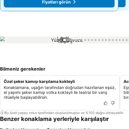
Fiyatları görün
Fiyatları görün
1 / 77
Bilmeniz gerekenler
Özel şeker kamışı karşılama kokteyli
Ac
Konaklamana, uşağın tarafından doğrudan hazırlanan eşsiz,
Eşs
el yapımı şeker kamışı votka kokteyli ile teatral bir varış
bi
ritüeliyle başlayabilirsin.
bır
Bu özet yapay zeka tarafından oluşturulmuştur ve %100 doğru olmayabilir.
Benzer konaklama yerleriyle karşılaştır