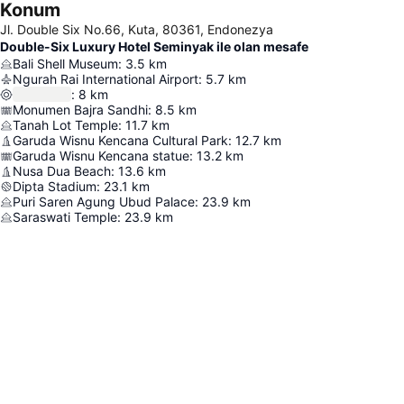
Konum
Jl. Double Six No.66, Kuta, 80361, Endonezya
Double-Six Luxury Hotel Seminyak ile olan mesafe
Bali Shell Museum
:
3.5
km
Ngurah Rai International Airport
:
5.7
km
:
8
km
Monumen Bajra Sandhi
:
8.5
km
Tanah Lot Temple
:
11.7
km
Garuda Wisnu Kencana Cultural Park
:
12.7
km
Garuda Wisnu Kencana statue
:
13.2
km
Nusa Dua Beach
:
13.6
km
Dipta Stadium
:
23.1
km
Puri Saren Agung Ubud Palace
:
23.9
km
Saraswati Temple
:
23.9
km