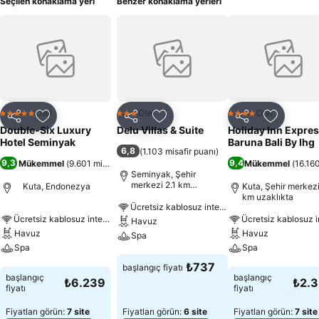
Seçilen konaklama yeri
Benzer konaklama yerleri
Otel
Otel
Otel
5 Yıldız
3 Yıldız
4 Yıldız
Paylaş
Favorilerime ekle
Paylaş
Favorilerime ekle
Paylaş
Favoriler
Double-Six Luxury
Delu Villas & Suite
Holiday Inn Expre
Hotel Seminyak
Baruna Bali By Ihg
6,8
(
1.103 misafir puanı
)
9,3
9,4
Mükemmel
(
9.601 misafir puanı
)
Mükemmel
(
16.160
Seminyak, Şehir
merkezi 2.1 km
Kuta, Endonezya
Kuta, Şehir merkezi
uzaklıkta
km uzaklıkta
Ücretsiz kablosuz internet
Ücretsiz kablosuz internet
Havuz
Havuz
Havuz
Spa
Spa
Spa
Fiyatları görün
₺737
başlangıç fiyatı
Fiyatları görün
Fiyatları görün
başlangıç
başlangıç
₺6.239
₺2.
fiyatı
fiyatı
Fiyatları görün:
7 site
Fiyatları görün:
6 site
Fiyatları görün:
7 site