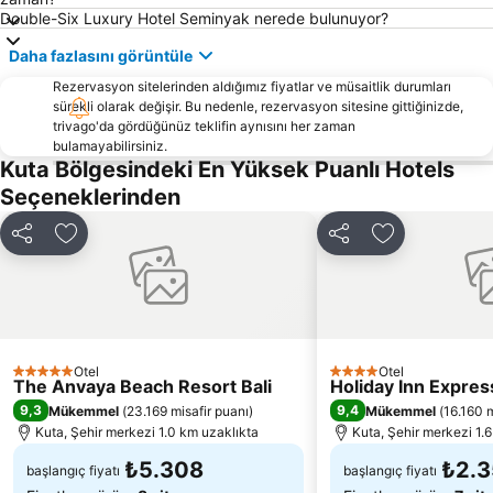
Double-Six Luxury Hotel Seminyak nerede bulunuyor?
DFS Galleria Bali
Lagoon Spa
Daha fazlasını görüntüle
Jalan Legian
Poppies Lane 1
Rezervasyon sitelerinden aldığımız fiyatlar ve müsaitlik durumları
Batubulan
Ketewel
sürekli olarak değişir. Bu nedenle, rezervasyon sitesine gittiğinizde,
Sukawati Art Market
Double Six Beach
trivago'da gördüğünüz teklifin aynısını her zaman
bulamayabilirsiniz.
Lembang
New Kuta Green Park
Kuta Bölgesindeki En Yüksek Puanlı Hotels
Pandawa
Elephant Safari Park
Seçeneklerinden
Pura Kebo Edan
Taman Gili
Paylaş
Favorilerime ekle
Paylaş
Favorilerime 
Otel
Otel
5 Yıldız
4 Yıldız
The Anvaya Beach Resort Bali
Holiday Inn Expres
9,3
9,4
Mükemmel
(
23.169 misafir puanı
)
Mükemmel
(
16.160 m
Kuta, Şehir merkezi 1.0 km uzaklıkta
Kuta, Şehir merkezi 1.
₺5.308
₺2.
başlangıç fiyatı
başlangıç fiyatı