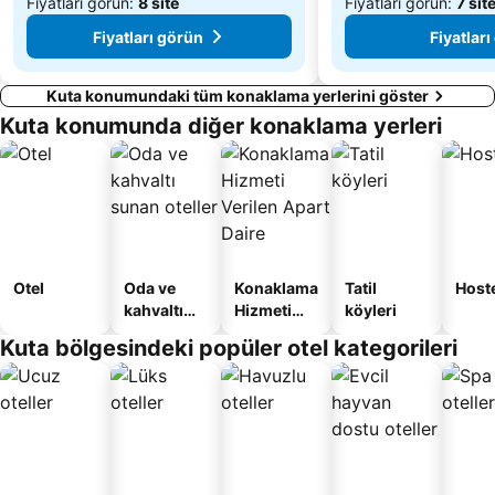
Fiyatları görün:
8 site
Fiyatları görün:
7 sit
Fiyatları görün
Fiyatlar
Kuta konumundaki tüm konaklama yerlerini göster
Kuta konumunda diğer konaklama yerleri
Otel
Oda ve
Konaklama
Tatil
Host
kahvaltı
Hizmeti
köyleri
sunan
Verilen
Kuta bölgesindeki popüler otel kategorileri
oteller
Apart
Daire