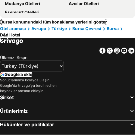
Mudanya Otelleri
Avcılar Otelleri
Esenyurt Otelleri
Bursa konumundaki tüm konaklama yerlerini göster
Otel araması
Avrupa
Türkiye
Bursa Çevresi
Bursa
D&d Hotel
Facebook
Twitter
Insta
Yo
Ülkenizi Seçin
Google'a ekle
Sonuçlarımıza kolayca ulaşın:
Google'da trivago'yu tercih edilen
kaynaklar arasına ekleyin.
Şirket
Ürünlerimiz
Hükümler ve politikalar