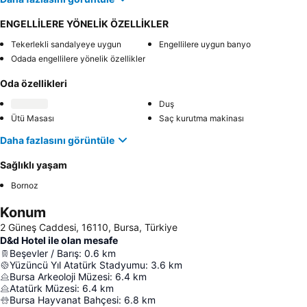
ENGELLİLERE YÖNELİK ÖZELLİKLER
Tekerlekli sandalyeye uygun
Engellilere uygun banyo
Odada engellilere yönelik özellikler
Oda özellikleri
Duş
Ütü Masası
Saç kurutma makinası
Daha fazlasını görüntüle
Sağlıklı yaşam
Bornoz
Konum
2 Güneş Caddesi, 16110, Bursa, Türkiye
D&d Hotel ile olan mesafe
Beşevler / Barış
:
0.6
km
Yüzüncü Yıl Atatürk Stadyumu
:
3.6
km
Bursa Arkeoloji Müzesi
:
6.4
km
Atatürk Müzesi
:
6.4
km
Bursa Hayvanat Bahçesi
:
6.8
km