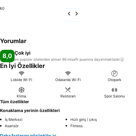
₺0
Yorumlar
Çok iyi
8,0
en popüler sitelerden alınan 86 misafir puanına
dayanmaktadır
En İyi Özellikler
Lobide Wi-Fi
Odalarda Wi-Fi
Otopark
Klima
Restoran
Spor Salonu
Tüm özellikler
Konaklama yerinin özellikleri
İş Merkezi
Hızlı giriş / çıkış
Asansör
Fitness
Daha fazlasını görüntüle