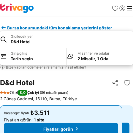
Favoriler
Giriş y
Me
Bursa konumundaki tüm konaklama yerlerini göster
Gidilecek yer
D&d Hotel
Giriş/çıkış
Misafirler ve odalar
Tarih seçin
2 Misafir, 1 Oda.
Bize yapılan ödemeler sıralamamızı nasıl etkiler?
D&d Hotel
Paylaş
Fa
Otel
8,0
Çok iyi
(
86 misafir puanı
)
3 Yıldız
2 Güneş Caddesi, 16110, Bursa, Türkiye
₺3.511
₺3.511
başlangıç fiyatı
başlangıç fiyatı
Fiyatları görün:
1 site
Fiyatları görün:
1 site
Fiyatları görün
Fiyatları görün