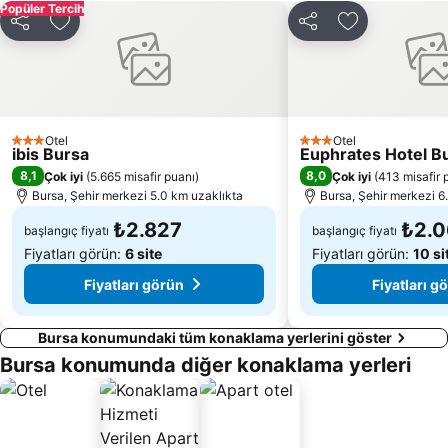
Popüler Tercih
Paylaş
Favorilerime ekle
Paylaş
Favorilerime 
Otel
Otel
3 Yıldız
3 Yıldız
ibis Bursa
Euphrates Hotel B
8,1
8,0
Çok iyi
(
5.665 misafir puanı
)
Çok iyi
(
413 misafir 
Bursa, Şehir merkezi 5.0 km uzaklıkta
Bursa, Şehir merkezi 6
₺2.827
₺2.
başlangıç fiyatı
başlangıç fiyatı
Fiyatları görün:
6 site
Fiyatları görün:
10 si
Fiyatları görün
Fiyatları g
Bursa konumundaki tüm konaklama yerlerini göster
Bursa konumunda diğer konaklama yerleri