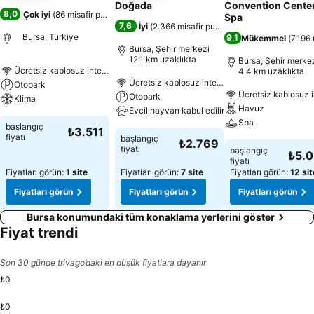
Doğada
Convention Center
8,0
Çok iyi
(
86 misafir puanı
)
Spa
7,6
İyi
(
2.366 misafir puanı
)
Bursa, Türkiye
9,1
Mükemmel
(
7.196 
Bursa, Şehir merkezi
12.1 km uzaklıkta
Bursa, Şehir merke
Ücretsiz kablosuz internet
4.4 km uzaklıkta
Ücretsiz kablosuz internet
Otopark
Ücretsiz kablosuz i
Otopark
Klima
Havuz
Evcil hayvan kabul edilir
Spa
başlangıç
₺3.511
fiyatı
başlangıç
₺2.769
fiyatı
başlangıç
₺5.
fiyatı
Fiyatları görün:
1 site
Fiyatları görün:
7 site
Fiyatları görün:
12 sit
Fiyatları görün
Fiyatları görün
Fiyatları görün
Bursa konumundaki tüm konaklama yerlerini göster
Fiyat trendi
Son 30 günde trivago’daki en düşük fiyatlara dayanır
₺0
₺0