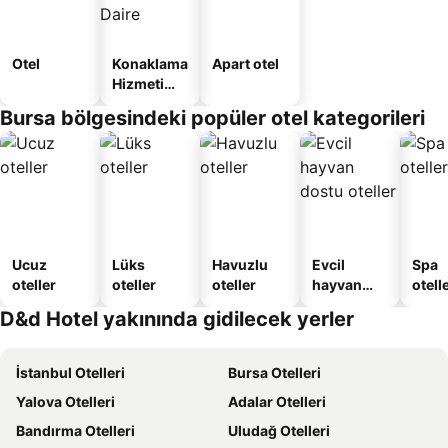
Otel
Konaklama
Apart otel
Hizmeti
Verilen
Bursa bölgesindeki popüler otel kategorileri
Apart
Daire
Ucuz
Lüks
Havuzlu
Evcil
Spa
oteller
oteller
oteller
hayvan
otelle
dostu
D&d Hotel yakınında gidilecek yerler
oteller
İstanbul Otelleri
Bursa Otelleri
Yalova Otelleri
Adalar Otelleri
Bandırma Otelleri
Uludağ Otelleri