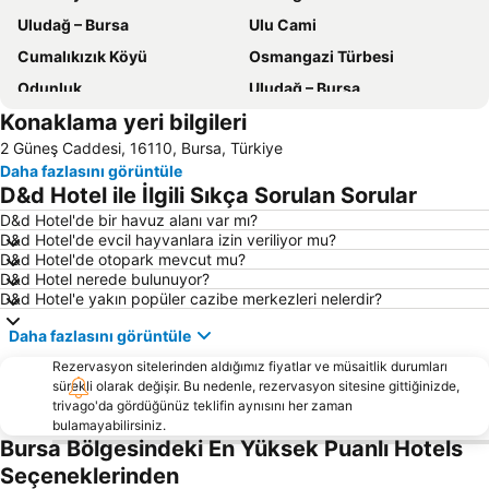
Uludağ – Bursa
Ulu Cami
Cumalıkızık Köyü
Osmangazi Türbesi
Odunluk
Uludağ – Bursa
Konaklama yeri bilgileri
Mudanya Limanı
Tüyap Uluslararası Fuar ve Kongre Merkezi
2 Güneş Caddesi, 16110, Bursa, Türkiye
Uludağ – Bursa
Koza Hanı
Daha fazlasını görüntüle
Tophane Saat Kulesi
Bursa Timsah Arena Stadyumu
D&d Hotel ile İlgili Sıkça Sorulan Sorular
Bursa Yenişehir Havalimanı
Bademli
D&d Hotel'de bir havuz alanı var mı?
D&d Hotel'de evcil hayvanlara izin veriliyor mu?
Eski Şehir Bursa
Yenişehir Airport
D&d Hotel'de otopark mevcut mu?
Gemlik Limanı
Gülbaçe
D&d Hotel nerede bulunuyor?
D&d Hotel'e yakın popüler cazibe merkezleri nelerdir?
Gemlik Otobüs Terminali
Yeşil Türbe
Daha fazlasını görüntüle
Balibey Han
Yeşil Cami
Rezervasyon sitelerinden aldığımız fiyatlar ve müsaitlik durumları
sürekli olarak değişir. Bu nedenle, rezervasyon sitesine gittiğinizde,
trivago'da gördüğünüz teklifin aynısını her zaman
bulamayabilirsiniz.
Bursa Bölgesindeki En Yüksek Puanlı Hotels
Seçeneklerinden