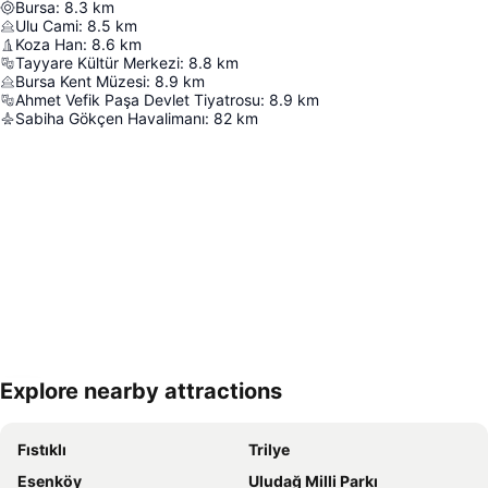
Bursa
:
8.3
km
Ulu Cami
:
8.5
km
Koza Han
:
8.6
km
Tayyare Kültür Merkezi
:
8.8
km
Bursa Kent Müzesi
:
8.9
km
Ahmet Vefik Paşa Devlet Tiyatrosu
:
8.9
km
Sabiha Gökçen Havalimanı
:
82
km
Explore nearby attractions
Haritayı genişlet
Fıstıklı
Trilye
Esenköy
Uludağ Milli Parkı