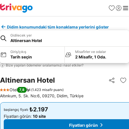
Favoriler
Giriş y
Me
Didim konumundaki tüm konaklama yerlerini göster
Gidilecek yer
Altinersan Hotel
Giriş/çıkış
Misafirler ve odalar
Tarih seçin
2 Misafir, 1 Oda.
Bize yapılan ödemeler sıralamamızı nasıl etkiler?
Altinersan Hotel
Paylaş
Fa
Otel
7,8
İyi
(
1.423 misafir puanı
)
3 Yıldız
Altınkum, 5. Sk. No:6, 09270, Didim, Türkiye
₺2.197
₺2.197
başlangıç fiyatı
başlangıç fiyatı
Fiyatları görün:
10 site
Fiyatları görün:
10 site
Fiyatları görün
Fiyatları görün