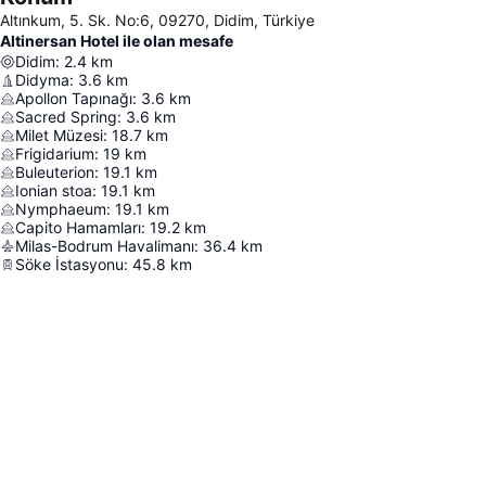
Altınkum, 5. Sk. No:6, 09270, Didim, Türkiye
Altinersan Hotel ile olan mesafe
Didim
:
2.4
km
Didyma
:
3.6
km
Apollon Tapınağı
:
3.6
km
Sacred Spring
:
3.6
km
Milet Müzesi
:
18.7
km
Frigidarium
:
19
km
Buleuterion
:
19.1
km
Ionian stoa
:
19.1
km
Nymphaeum
:
19.1
km
Capito Hamamları
:
19.2
km
Milas-Bodrum Havalimanı
:
36.4
km
Söke İstasyonu
:
45.8
km