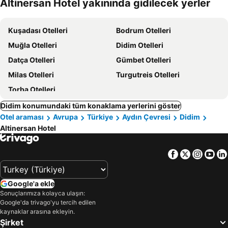
Altinersan Hotel yakınında gidilecek yerler
oteller
Kuşadası Otelleri
Bodrum Otelleri
Muğla Otelleri
Didim Otelleri
Datça Otelleri
Gümbet Otelleri
Milas Otelleri
Turgutreis Otelleri
Torba Otelleri
Didim konumundaki tüm konaklama yerlerini göster
Otel araması
Avrupa
Türkiye
Aydın Çevresi
Didim
Altinersan Hotel
Facebook
Twitter
Insta
Yo
Google'a ekle
Sonuçlarımıza kolayca ulaşın:
Google'da trivago'yu tercih edilen
kaynaklar arasına ekleyin.
Şirket