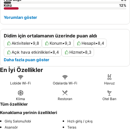
Kötü
12
%
Yorumları göster
Didim için ortalamanın üzerinde puan aldı
Aktiviteler
•
9,8
Konum
•
9,3
Hesaplı
•
8,4
Açık hava etkinlikleri
•
8,4
Hizmet
•
8,3
Daha fazla puan göster
En İyi Özellikler
Lobide Wi-Fi
Odalarda Wi-Fi
Havuz
Klima
Restoran
Otel Barı
Tüm özellikler
Konaklama yerinin özellikleri
Giriş Salonu/lobi
Hızlı giriş / çıkış
Asansör
Teras