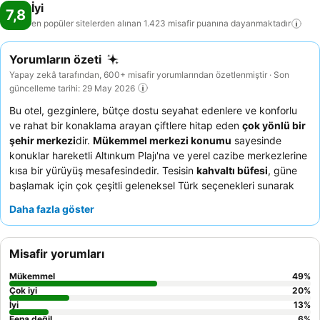
İyi
7,8
en popüler sitelerden alınan 1.423 misafir puanına
dayanmaktadır
Yorumların özeti
Yapay zekâ tarafından, 600+ misafir yorumlarından özetlenmiştir · Son
güncelleme tarihi: 29 May 2026
Bu otel, gezginlere, bütçe dostu seyahat edenlere ve konforlu
ve rahat bir konaklama arayan çiftlere hitap eden
çok yönlü bir
şehir merkezi
dir.
Mükemmel merkezi konumu
sayesinde
konuklar hareketli Altınkum Plajı'na ve yerel cazibe merkezlerine
kısa bir yürüyüş mesafesindedir. Tesisin
kahvaltı büfesi
, güne
başlamak için çok çeşitli geleneksel Türk seçenekleri sunarak
öne çıkıyor. Konuklar, varıştan ayrılışa kadar keyifli bir deneyim
Daha fazla göster
sağlayan
cana yakın ve yardımsever personeli
sürekli olarak
övüyor. Daha sakin bir konaklama için ana caddeye bakmayan
bir oda talep etmeyi düşünebilirsiniz.
Misafir yorumları
Mükemmel
49
%
Çok iyi
20
%
İyi
13
%
Fena değil
6
%