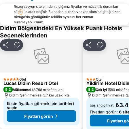
Rezervasyon sitelerinden aldığımız fiyatlar ve müsaitlik durumları
Uzun Plaj
Bafa Gölü
sürekli olarak değişir. Bu nedenle, rezervasyon sitesine gittiğinizde,
Altın Plajı
3. Koy Halk Plajı
trivago'da gördüğünüz teklifin aynısını her zaman
bulamayabilirsiniz.
D-Marin Turgutreis
Palmarina Yalıkavak
Didim Bölgesindeki En Yüksek Puanlı Hotels
Xuma beach
Çanakkale Limanı
Seçeneklerinden
Yalıköy
Pythagoreion and Heraion of Samos
Paylaş
Favorilerime ekle
Paylaş
Favorilerime 
Bodrum Dolphin Park
Pythagorio
Marina Yat Kulübü
Limani Pithagoriou
Psili Ammos
Bodrum Sualtı Arkeoloji Müzesi
Tavşan Adası
Pithagoras o Samios
Otel
Otel
5 Yıldız
3 Yıldız
Lucas Didim Resort Otel
Yildirim Hotel Didi
Halikarnas
Sahte Cennet Beach Club Bar & Restoran
9,2
8,2
Mükemmel
(
2.798 misafir puanı
)
Çok iyi
(
580 misafir 
Palmarina Bodrum
Bodrum Amfitiyatro
Didim, Şehir merkezi 5.7 km uzaklıkta
Didim, Şehir merkezi 2
Apollo Temple
Milas Tour
Kesin fiyatları görmek için tarihleri
₺3.4
başlangıç fiyatı
seçin
Fiyatları görün:
6 sit
Fiyatları görün
Fiyatları g