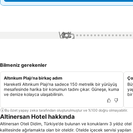
1 / 79
Bilmeniz gerekenler
Altınkum Plajı'na birkaç adım
Ço
Hareketli Altınkum Plajı'na sadece 150 metrelik bir yürüyüş
Bü
mesafesinde harika bir konumun tadını çıkar. Güneşe, kuma
yap
ve denize kolayca ulaşabilirsin.
bi
Bu özet yapay zeka tarafından oluşturulmuştur ve %100 doğru olmayabilir.
Altinersan Hotel hakkında
Altinersan Oteli Didim, Türkiye’de bulunan ve konuklarını 3 yıldız otel
kalitesinde ağırlamakta olan bir oteldir. Otelde içecek servisi yapılan