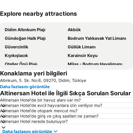
Explore nearby attractions
Haritayı genişlet
Didim Altınkum Plajı
Akbük
Gündoğan Halk Plajı
Bodrum Yalıkavak Yat Limanı
Güvercinlik
Güllük Limanı
Kıyıkışlacık
Karaincir Koyu
Oteller Önü Plajı
Milas - Bodrum Havalimanı
Konaklama yeri bilgileri
Bodrum Kalesi
Kumbahçe Halk Plajı
Altınkum, 5. Sk. No:6, 09270, Didim, Türkiye
Bitez Halk Plajı
Aquapark Bodrum
Daha fazlasını görüntüle
Gümbet Plajı
Didim Aqua Park
Altinersan Hotel ile İlgili Sıkça Sorulan Sorular
Ortakent Halk Plajı
Bodrum Yat Limanı
Altinersan Hotel'de bir havuz alanı var mı?
Altinersan Hotel'de evcil hayvanlara izin veriliyor mu?
Mavişehir
D-Marin Turgutreis Marina
Altinersan Hotel'de otopark mevcut mu?
Göltürkbükü Sahili
Yalıkavlak Halk Plajı
Altinersan Hotel'de giriş ve çıkış saatleri ne zaman?
Altinersan Hotel nerede bulunuyor?
Dilek Yarımadası Milli Parkı
Turgutreis Gunbatımı Plajı
Daha fazlasını görüntüle
D-Marin Didim Marina
Bodrum Otobüs Terminali