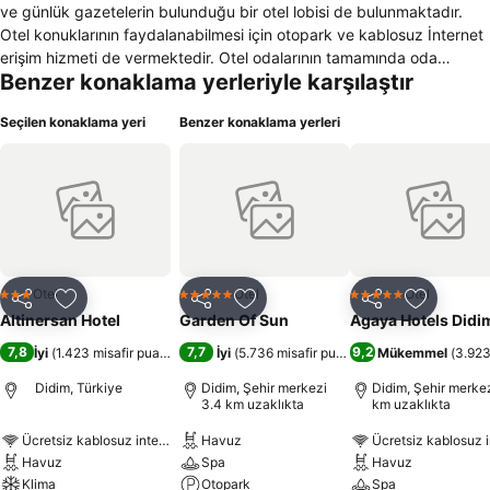
ve günlük gazetelerin bulunduğu bir otel lobisi de bulunmaktadır.
Otel konuklarının faydalanabilmesi için otopark ve kablosuz İnternet
erişim hizmeti de vermektedir. Otel odalarının tamamında oda
Benzer konaklama yerleriyle karşılaştır
sıcaklığını ayarlamak için klima ve ısıtmanın yanı sıra zaman
geçirebileceğiniz bir çok kanala sahip olan bir televizyon da
Seçilen konaklama yeri
Benzer konaklama yerleri
bulunmaktadır. Duş ve özel banyo malzemelerinin bulunduğu bir
banyo da mevcuttur. Ayrıca çalışma masası ve açılabilir pencere ile
döşetilmiş oda fonksiyonları da hizmet sunmaktadır. Otelin sunmuş
olduğu çamaşırhane servisi daima müşterilerin hizmetindedir. Otelde
konaklayan ve sigara kullanmayan misafirler için özel odalar
bulunmaktadır. Otel teknolojik imkanlara sahip toplantı salonu ile
hizmet vermektedir. 24 saat hizmet sunan resepsiyonu ve çok dil
bilen personeli ile müşterilerini ağırlamakta olan otel evcil hayvan
Otel
Otel
Otel
3 Yıldız
5 Yıldız
5 Yıldız
Paylaş
Favorilerime ekle
Paylaş
Favorilerime ekle
Paylaş
Favoriler
kabul etmemektedir.
Altinersan Hotel
Garden Of Sun
Agaya Hotels Didi
7,8
7,7
9,2
İyi
(
1.423 misafir puanı
)
İyi
(
5.736 misafir puanı
)
Mükemmel
(
3.923
Didim, Türkiye
Didim, Şehir merkezi
Didim, Şehir merkez
3.4 km uzaklıkta
km uzaklıkta
Ücretsiz kablosuz internet
Havuz
Ücretsiz kablosuz i
Havuz
Spa
Havuz
Klima
Otopark
Spa