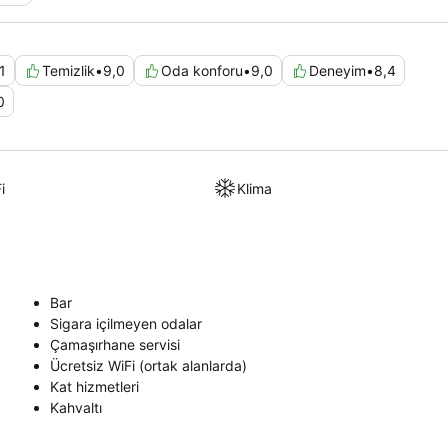
1
Temizlik
•
9,0
Oda konforu
•
9,0
Deneyim
•
8,4
0
i
Klima
Bar
Sigara içilmeyen odalar
Çamaşırhane servisi
Ücretsiz WiFi (ortak alanlarda)
Kat hizmetleri
Kahvaltı