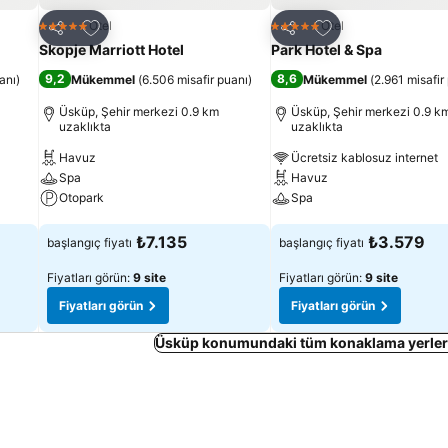
Favorilerime ekle
Favorilerime ekle
Otel
Otel
5 Yıldız
5 Yıldız
Paylaş
Paylaş
Skopje Marriott Hotel
Park Hotel & Spa
9,2
8,6
anı
)
Mükemmel
(
6.506 misafir puanı
)
Mükemmel
(
2.961 misafir
Üsküp, Şehir merkezi 0.9 km
Üsküp, Şehir merkezi 0.9 k
uzaklıkta
uzaklıkta
Havuz
Ücretsiz kablosuz internet
Spa
Havuz
Otopark
Spa
Fiyatları görün
Fiyatları görün
₺7.135
₺3.579
başlangıç fiyatı
başlangıç fiyatı
Fiyatları görün:
9 site
Fiyatları görün:
9 site
Fiyatları görün
Fiyatları görün
Üsküp konumundaki tüm konaklama yerleri