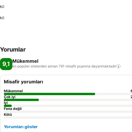
₺0
₺0
Yorumlar
Mükemmel
9,1
en popüler sitelerden alınan 791 misafir puanına
dayanmaktadır
Misafir yorumları
Mükemmel
Çok iyi
İyi
Fena değil
Kötü
Yorumları göster