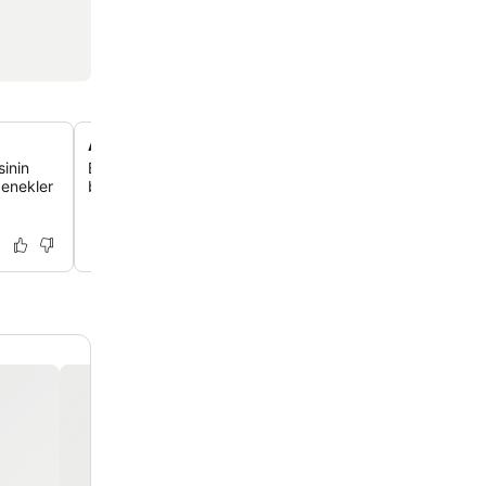
Aile dostu olanaklar
inin
Bebek karyolaları ve çocuk menüsü gibi aile dostu olana
çenekler
bir atmosfer keşfet.