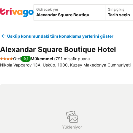
Gidilecek yer
Giriş/çıkış
Tarih seçin
Üsküp konumundaki tüm konaklama yerlerini göster
Alexandar Square Boutique Hotel
Otel
Mükemmel
(
791 misafir puanı
)
9,1
4 Yıldız
Nikola Vapcarov 13A, Üsküp, 1000, Kuzey Makedonya Cumhuriyeti
Yükleniyor