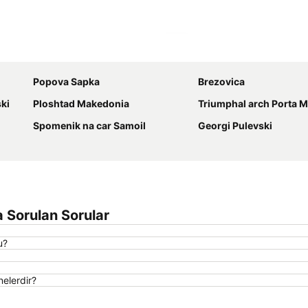
Haritayı genişlet
Popova Sapka
Brezovica
ski
Ploshtad Makedonia
Triumphal arch Porta 
Spomenik na car Samoil
Georgi Pulevski
a Sorulan Sorular
u?
elerdir?