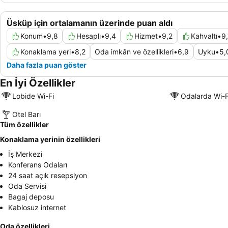
Üsküp için ortalamanın üzerinde puan aldı
Konum
•
9,8
Hesaplı
•
9,4
Hizmet
•
9,2
Kahvaltı
•
9,
Konaklama yeri
•
8,2
Oda imkân ve özellikleri
•
6,9
Uyku
•
5,
Daha fazla puan göster
En İyi Özellikler
Lobide Wi-Fi
Odalarda Wi-F
Otel Barı
Tüm özellikler
Konaklama yerinin özellikleri
İş Merkezi
Konferans Odaları
24 saat açık resepsiyon
Oda Servisi
Bagaj deposu
Kablosuz internet
Oda özellikleri