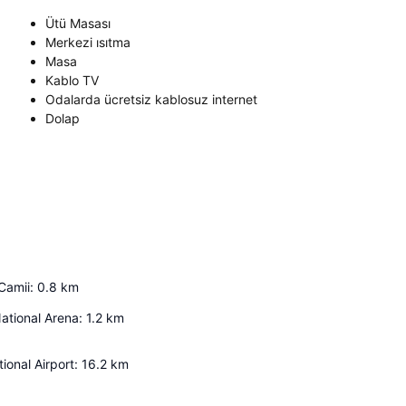
Ütü Masası
Merkezi ısıtma
Masa
Kablo TV
Odalarda ücretsiz kablosuz internet
Dolap
Camii
:
0.8
km
ational Arena
:
1.2
km
ional Airport
:
16.2
km