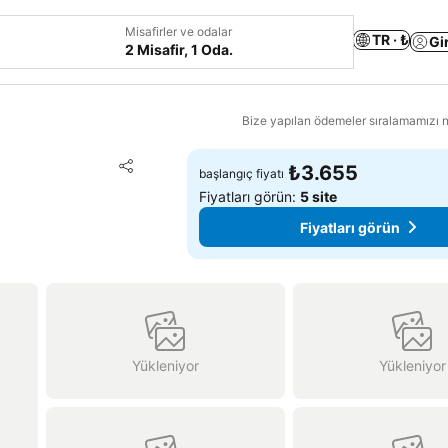
Misafirler ve odalar
TR · ₺
Gi
2 Misafir, 1 Oda.
Bize yapılan ödemeler sıralamamızı na
Favorilerime ekle
₺3.655
başlangıç fiyatı
Paylaş
Fiyatları görün:
5 site
Fiyatları görün
Yükleniyor
Yükleniyor