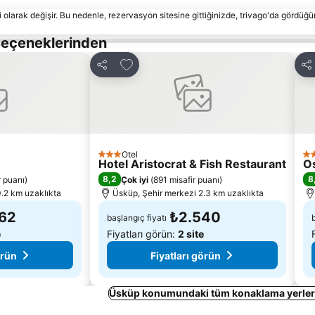
 olarak değişir. Bu nedenle, rezervasyon sitesine gittiğinizde, trivago'da gördüğü
Seçeneklerinden
le
Favorilerime ekle
Paylaş
Pa
Otel
3 Yıldız
4 Y
Hotel Aristocrat & Fish Restaurant
Os
8,2
8
r puanı
)
Çok iyi
(
891 misafir puanı
)
.2 km uzaklıkta
Üsküp, Şehir merkezi 2.3 km uzaklıkta
62
₺2.540
başlangıç fiyatı
e
Fiyatları görün:
2 site
örün
Fiyatları görün
Üsküp konumundaki tüm konaklama yerleri