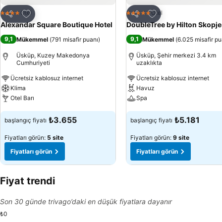
Favorilerime ekle
Favorilerime ekle
Otel
Otel
4 Yıldız
5 Yıldız
Paylaş
Paylaş
Alexandar Square Boutique Hotel
DoubleTree by Hilton Skopje
9,1
9,1
Mükemmel
(
791 misafir puanı
)
Mükemmel
(
6.025 misafir pu
Üsküp, Kuzey Makedonya
Üsküp, Şehir merkezi 3.4 km
Cumhuriyeti
uzaklıkta
Ücretsiz kablosuz internet
Ücretsiz kablosuz internet
Klima
Havuz
Otel Barı
Spa
Fiyatları görün
Fiyatları görün
₺3.655
₺5.181
başlangıç fiyatı
başlangıç fiyatı
Fiyatları görün:
5 site
Fiyatları görün:
9 site
Fiyatları görün
Fiyatları görün
Fiyat trendi
Son 30 günde trivago’daki en düşük fiyatlara dayanır
₺0