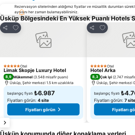
Rezervasyon sitelerinden aldığımız fiyatlar ve müsaitlik durumları sürekli
aynısını her zaman bulamayabilirsiniz.
Üsküp Bölgesindeki En Yüksek Puanlı Hotels 
Favorilerime ekle
Favorilerime ek
Paylaş
Paylaş
Otel
Otel
5 Yıldız
5 Yıldız
Limak Skopje Luxury Hotel
Hotel Arka
8,9
8,3
Mükemmel
(
3.548 misafir puanı
)
Çok iyi
(
2.747 misafi
Üsküp, Şehir merkezi 1.5 km uzaklıkta
Üsküp, Şehir merkezi 0
₺6.987
₺4.7
başlangıç fiyatı
başlangıç fiyatı
Fiyatları görün:
4 site
Fiyatları görün:
7 sit
Fiyatları görün
Fiyatları g
Üsküp konumunda diğer konaklama yerleri