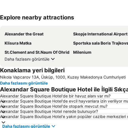
Explore nearby attractions
Alexander the Great
Skopje International Airport
Klisura Matka
Sportska sala Boris Trajkov
St.Clement and St.Naum Of Ohrid
Milenium
Daha fazlasını görüntüle
Konaklama yeri bilgileri
Nikola Vapcarov 13A, Üsküp, 1000, Kuzey Makedonya Cumhuriyeti
Daha fazlasını görüntüle
Alexandar Square Boutique Hotel ile İlgili Sıkç
Alexandar Square Boutique Hotel'de bir havuz alanı var mı?
Alexandar Square Boutique Hotel'de evcil hayvanlara izin veriliyor m
Alexandar Square Boutique Hotel'de otopark mevcut mu?
Alexandar Square Boutique Hotel nerede bulunuyor?
Alexandar Square Boutique Hotel'e yakın popüler cazibe merkezleri n
Daha fazlasını görüntüle