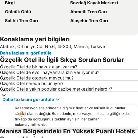
Birgi
Bozdağ Kayak Merkezi
Gölcük Gölü
Ahmetli Tren Garı
Salihli Tren Garı
Alaşehir Tren Garı
Konaklama yeri bilgileri
Atatürk, Orhaniye Cd. No:6, 45300, Manisa, Türkiye
Daha fazlasını görüntüle
Özçelik Otel ile İlgili Sıkça Sorulan Sorular
Özçelik Otel'de bir havuz alanı var mı?
Özçelik Otel'de evcil hayvanlara izin veriliyor mu?
Özçelik Otel'de otopark mevcut mu?
Özçelik Otel nerede bulunuyor?
Özçelik Otel'e yakın popüler cazibe merkezleri nelerdir?
Daha fazlasını görüntüle
Rezervasyon sitelerinden aldığımız fiyatlar ve müsaitlik durumları
sürekli olarak değişir. Bu nedenle, rezervasyon sitesine gittiğinizde,
trivago'da gördüğünüz teklifin aynısını her zaman
bulamayabilirsiniz.
Manisa Bölgesindeki En Yüksek Puanlı Hotels