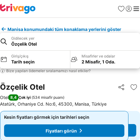
Favoriler
Giriş y
Me
Manisa konumundaki tüm konaklama yerlerini göster
Gidilecek yer
Özçelik Otel
Giriş/çıkış
Misafirler ve odalar
Tarih seçin
2 Misafir, 1 Oda.
Bize yapılan ödemeler sıralamamızı nasıl etkiler?
Özçelik Otel
Paylaş
Fa
Otel
8,4
Çok iyi
(
534 misafir puanı
)
Atatürk, Orhaniye Cd. No:6, 45300, Manisa, Türkiye
Kesin fiyatları görmek için tarihleri seçin
Kesin fiyatları görmek için tarihleri seçin
Fiyatları görün
Fiyatları görün