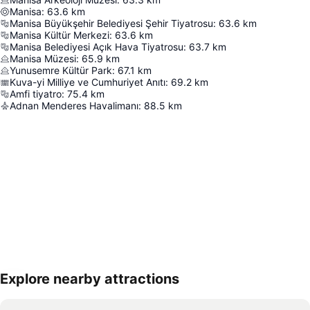
Manisa
:
63.6
km
Manisa Büyükşehir Belediyesi Şehir Tiyatrosu
:
63.6
km
Manisa Kültür Merkezi
:
63.6
km
Manisa Belediyesi Açık Hava Tiyatrosu
:
63.7
km
Manisa Müzesi
:
65.9
km
Yunusemre Kültür Park
:
67.1
km
Kuva-yi Milliye ve Cumhuriyet Anıtı
:
69.2
km
Amfi tiyatro
:
75.4
km
Adnan Menderes Havalimanı
:
88.5
km
Explore nearby attractions
Haritayı genişlet