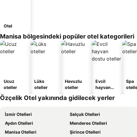
Otel
Manisa bölgesindeki popüler otel kategorileri
Ucuz
Lüks
Havuzlu
Evcil
Spa
oteller
oteller
oteller
hayvan
otelle
dostu
Özçelik Otel yakınında gidilecek yerler
oteller
İzmir Otelleri
Selçuk Otelleri
Aydın Otelleri
Menderes Otelleri
Manisa Otelleri
Şirince Otelleri