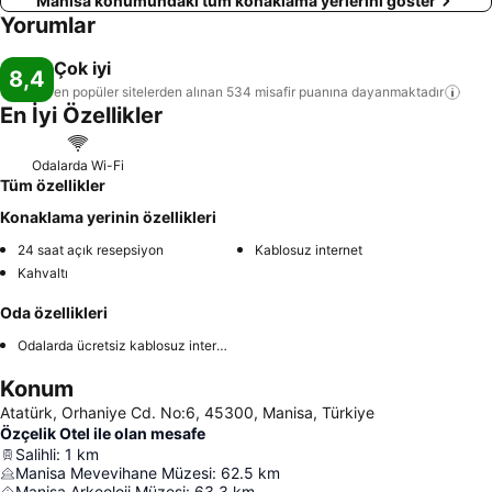
Manisa konumundaki tüm konaklama yerlerini göster
Yorumlar
Çok iyi
8,4
en popüler sitelerden alınan 534 misafir puanına
dayanmaktadır
En İyi Özellikler
Odalarda Wi-Fi
Tüm özellikler
Konaklama yerinin özellikleri
24 saat açık resepsiyon
Kablosuz internet
Kahvaltı
Oda özellikleri
Odalarda ücretsiz kablosuz internet
Konum
Atatürk, Orhaniye Cd. No:6, 45300, Manisa, Türkiye
Özçelik Otel ile olan mesafe
Salihli
:
1
km
Manisa Mevevihane Müzesi
:
62.5
km
Manisa Arkeoloji Müzesi
:
63.3
km