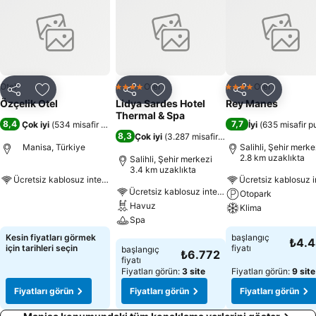
Otel
Otel
Otel
4 Yıldız
4 Yıldız
Paylaş
Favorilerime ekle
Paylaş
Favorilerime ekle
Paylaş
Favoriler
Özçelik Otel
Lidya Sardes Hotel
Rey Manes
Thermal & Spa
8,4
7,7
Çok iyi
(
534 misafir puanı
)
İyi
(
635 misafir p
8,3
Çok iyi
(
3.287 misafir puanı
)
Manisa, Türkiye
Salihli, Şehir merke
2.8 km uzaklıkta
Salihli, Şehir merkezi
3.4 km uzaklıkta
Ücretsiz kablosuz internet
Ücretsiz kablosuz internet
Otopark
Fiyatları görün
Havuz
Klima
Spa
Fiyatları görün
Kesin fiyatları görmek
başlangıç
₺4.
Fiyatları görün
için tarihleri seçin
fiyatı
başlangıç
₺6.772
fiyatı
Fiyatları görün:
3 site
Fiyatları görün:
9 site
Fiyatları görün
Fiyatları görün
Fiyatları görün