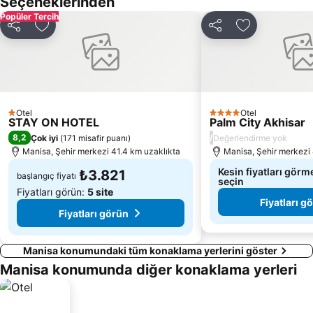
Seçeneklerinden
Popüler Tercih
Paylaş
Favorilerime ekle
Paylaş
Favorilerime 
Otel
Otel
1 Yıldız
4 Yıldız
STAY ON HOTEL
Palm City Akhisar
8,2
/
Çok iyi
(
171 misafir puanı
)
Değerlendirme yok
Manisa, Şehir merkezi 41.4 km uzaklıkta
Manisa, Şehir merkezi
Kesin fiyatları görme
₺3.821
başlangıç fiyatı
seçin
Fiyatları görün:
5 site
Fiyatları g
Fiyatları görün
Manisa konumundaki tüm konaklama yerlerini göster
Manisa konumunda diğer konaklama yerleri