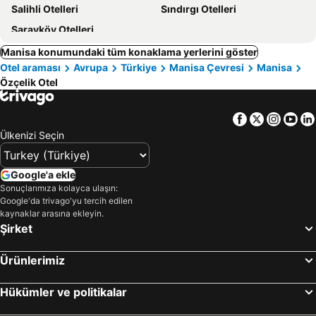
Salihli Otelleri
Sındırgı Otelleri
Sarayköy Otelleri
Manisa konumundaki tüm konaklama yerlerini göster
Otel araması
Avrupa
Türkiye
Manisa Çevresi
Manisa
Özçelik Otel
Facebook
Twitter
Insta
Yo
Ülkenizi Seçin
Google'a ekle
Sonuçlarımıza kolayca ulaşın:
Google'da trivago'yu tercih edilen
kaynaklar arasına ekleyin.
Şirket
Ürünlerimiz
Hükümler ve politikalar