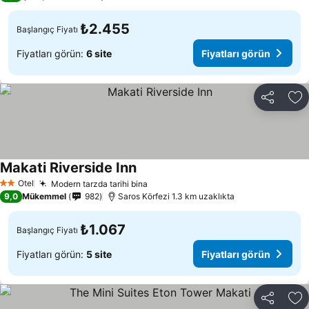
₺2.455
Başlangıç Fiyatı
Fiyatları görün:
6 site
Fiyatları görün
Paylaş
Fa
Makati Riverside Inn
Otel
Modern tarzda tarihi bina
2 Yıldız
9,0
Mükemmel
982
Saros Körfezi 1.3 km uzaklıkta
₺1.067
Başlangıç Fiyatı
Fiyatları görün:
5 site
Fiyatları görün
Paylaş
Fa