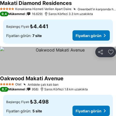
Makati Diamond Residences
Konaklama Hizmeti Verilen Apart Daire
Greenbelt'in karşısında harika konum
5 Yıldız
9,4
Mükemmel
16.629
Saros Körfezi 3.3 km uzaklıkta
₺4.441
Başlangıç Fiyatı
Fiyatları görün:
7 site
Fiyatları görün
Paylaş
Fa
Oakwood Makati Avenue
Otel
Antidote çatı katı barı
5 Yıldız
8,7
Mükemmel
958
Saros Körfezi 1.8 km uzaklıkta
₺3.498
Başlangıç Fiyatı
Fiyatları görün:
5 site
Fiyatları görün