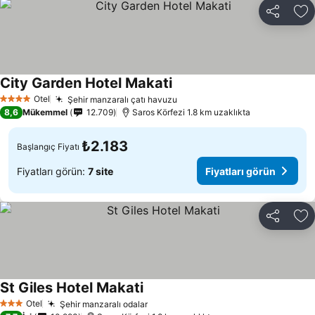
Paylaş
Fa
City Garden Hotel Makati
Otel
Şehir manzaralı çatı havuzu
4 Yıldız
8,6
Mükemmel
12.709
Saros Körfezi 1.8 km uzaklıkta
₺2.183
Başlangıç Fiyatı
Fiyatları görün:
7 site
Fiyatları görün
Paylaş
Fa
St Giles Hotel Makati
Otel
Şehir manzaralı odalar
3 Yıldız