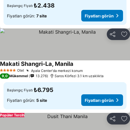
₺2.438
Başlangıç Fiyatı
Fiyatları görün:
7 site
Fiyatları görün
Paylaş
Fa
Makati Shangri-La, Manila
Otel
Ayala Center'da merkezi konum
5 Yıldız
9,0
Mükemmel
13.276
Saros Körfezi 3.1 km uzaklıkta
₺6.795
Başlangıç Fiyatı
Fiyatları görün:
5 site
Fiyatları görün
Popüler Tercih
Paylaş
Fa