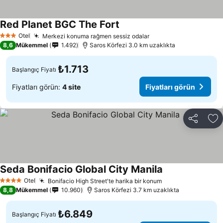
Red Planet BGC The Fort
Otel
Merkezi konuma rağmen sessiz odalar
3 Yıldız
8,6
Mükemmel
1.492
Saros Körfezi 3.0 km uzaklıkta
₺1.713
Başlangıç Fiyatı
Fiyatları görün:
4 site
Fiyatları görün
Paylaş
Fa
Seda Bonifacio Global City Manila
Otel
Bonifacio High Street'te harika bir konum
4 Yıldız
8,8
Mükemmel
10.960
Saros Körfezi 3.7 km uzaklıkta
₺6.849
Başlangıç Fiyatı