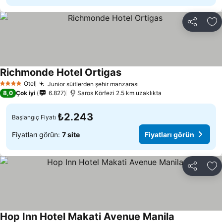
Paylaş
Fa
Richmonde Hotel Ortigas
Otel
Junior süitlerden şehir manzarası
4 Yıldız
8,0
Çok iyi
6.827
Saros Körfezi 2.5 km uzaklıkta
₺2.243
Başlangıç Fiyatı
Fiyatları görün:
7 site
Fiyatları görün
Paylaş
Fa
Hop Inn Hotel Makati Avenue Manila