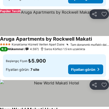
Popüler Tercih
Paylaş
Fa
Aruga Apartments by Rockwell Makati
Konaklama Hizmeti Verilen Apart Daire
Tam donanımlı mutfaklı daireler
4 Yıldız
9,2
Mükemmel
4.597
Saros Körfezi 1.5 km uzaklıkta
₺5.900
Başlangıç Fiyatı
Fiyatları görün:
7 site
Fiyatları görün
Paylaş
Fa