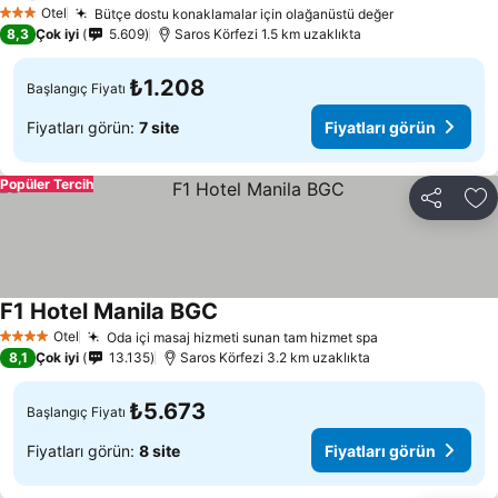
Otel
Bütçe dostu konaklamalar için olağanüstü değer
3 Yıldız
8,3
Çok iyi
5.609
Saros Körfezi 1.5 km uzaklıkta
₺1.208
Başlangıç Fiyatı
Fiyatları görün:
7 site
Fiyatları görün
Popüler Tercih
Paylaş
Fa
F1 Hotel Manila BGC
Otel
Oda içi masaj hizmeti sunan tam hizmet spa
4 Yıldız
8,1
Çok iyi
13.135
Saros Körfezi 3.2 km uzaklıkta
₺5.673
Başlangıç Fiyatı
Fiyatları görün:
8 site
Fiyatları görün