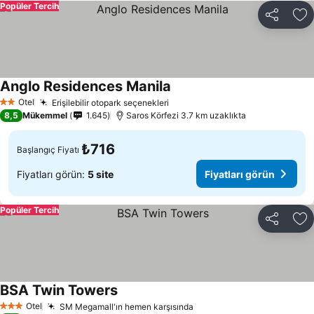
Popüler Tercih
Paylaş
Fa
Anglo Residences Manila
Otel
Erişilebilir otopark seçenekleri
2 Yıldız
8,5
Mükemmel
1.645
Saros Körfezi 3.7 km uzaklıkta
₺716
Başlangıç Fiyatı
Fiyatları görün:
5 site
Fiyatları görün
Popüler Tercih
Paylaş
Fa
BSA Twin Towers
Otel
SM Megamall'ın hemen karşısında
3 Yıldız