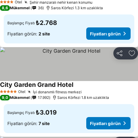
Otel
Şehir manzaralı nehir kenarı konumu
4 Yıldız
8,6
Mükemmel
36
Saros Körfezi 1.3 km uzaklıkta
₺2.768
Başlangıç Fiyatı
Fiyatları görün:
2 site
Fiyatları görün
Paylaş
Fa
City Garden Grand Hotel
Otel
İyi donanımlı fitness merkezi
5 Yıldız
9,0
Mükemmel
17.992
Saros Körfezi 1.8 km uzaklıkta
₺3.019
Başlangıç Fiyatı
Fiyatları görün:
7 site
Fiyatları görün