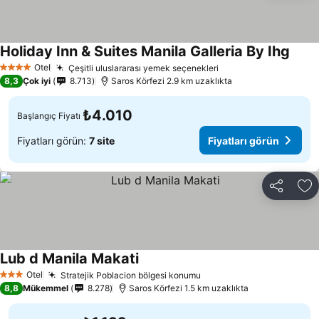
Holiday Inn & Suites Manila Galleria By Ihg
Otel
Çeşitli uluslararası yemek seçenekleri
4 Yıldız
8,3
Çok iyi
8.713
Saros Körfezi 2.9 km uzaklıkta
₺4.010
Başlangıç Fiyatı
Fiyatları görün:
7 site
Fiyatları görün
Paylaş
Fa
Lub d Manila Makati
Otel
Stratejik Poblacion bölgesi konumu
3 Yıldız
8,8
Mükemmel
8.278
Saros Körfezi 1.5 km uzaklıkta