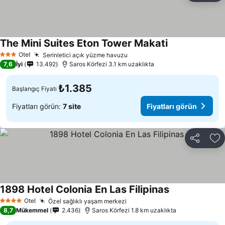
The Mini Suites Eton Tower Makati
Otel
Serinletici açık yüzme havuzu
3 Yıldız
7,6
İyi
13.492
Saros Körfezi 3.1 km uzaklıkta
₺1.385
Başlangıç Fiyatı
Fiyatları görün:
7 site
Fiyatları görün
Paylaş
Fa
1898 Hotel Colonia En Las Filipinas
Otel
Özel sağlıklı yaşam merkezi
4 Yıldız
8,7
Mükemmel
2.436
Saros Körfezi 1.8 km uzaklıkta