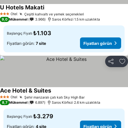
U Hotels Makati
Otel
Çeşitli kahvaltı ve yemek seçenekleri
3 Yıldız
9,0
Mükemmel
3.966
Saros Körfezi 1.5 km uzaklıkta
₺1.103
Başlangıç Fiyatı
Fiyatları görün:
7 site
Fiyatları görün
Paylaş
Fa
Ace Hotel & Suites
Otel
Şehir manzaralı çatı katı Sky High Bar
3 Yıldız
8,7
Mükemmel
6.897
Saros Körfezi 2.6 km uzaklıkta
₺3.279
Başlangıç Fiyatı
Fiyatları görün:
4 site
Fiyatları görün