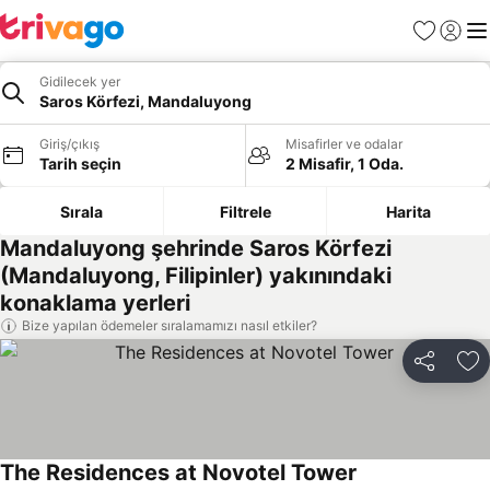
Favoriler
Giriş y
Me
Gidilecek yer
Saros Körfezi, Mandaluyong
Giriş/çıkış
Misafirler ve odalar
Tarih seçin
2 Misafir, 1 Oda.
Sırala
Filtrele
Harita
Mandaluyong şehrinde Saros Körfezi
(Mandaluyong, Filipinler) yakınındaki
konaklama yerleri
Bize yapılan ödemeler sıralamamızı nasıl etkiler?
Paylaş
Fa
The Residences at Novotel Tower