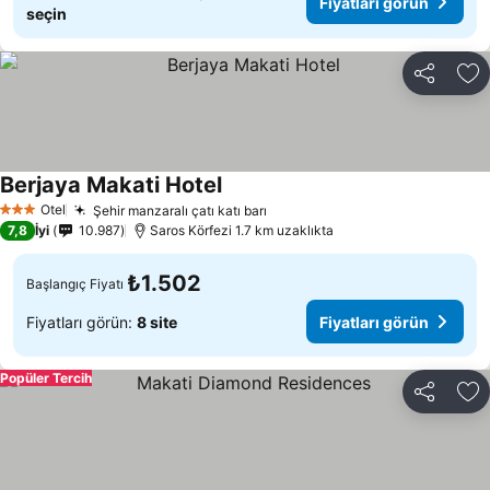
Fiyatları görün
seçin
Paylaş
Fa
Berjaya Makati Hotel
Otel
Şehir manzaralı çatı katı barı
3 Yıldız
7,8
İyi
10.987
Saros Körfezi 1.7 km uzaklıkta
₺1.502
Başlangıç Fiyatı
Fiyatları görün:
8 site
Fiyatları görün
Popüler Tercih
Paylaş
Fa