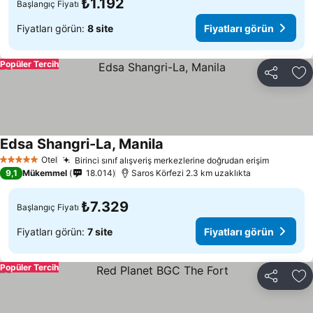
₺1.192
Başlangıç Fiyatı
Fiyatları görün:
8 site
Fiyatları görün
Popüler Tercih
Paylaş
Fa
Edsa Shangri-La, Manila
Otel
Birinci sınıf alışveriş merkezlerine doğrudan erişim
5 Yıldız
9,1
Mükemmel
18.014
Saros Körfezi 2.3 km uzaklıkta
₺7.329
Başlangıç Fiyatı
Fiyatları görün:
7 site
Fiyatları görün
Popüler Tercih
Paylaş
Fa