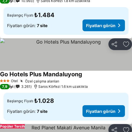
7,7
İyi
10.993
Saros Körfezi 1.8 km uzaklıkta
₺1.484
Başlangıç Fiyatı
Fiyatları görün:
7 site
Fiyatları görün
Paylaş
Fa
Go Hotels Plus Mandaluyong
Otel
Özel çalışma alanları
3 Yıldız
7,9
İyi
3.261
Saros Körfezi 1.6 km uzaklıkta
₺1.028
Başlangıç Fiyatı
Fiyatları görün:
7 site
Fiyatları görün
Popüler Tercih