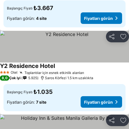
₺3.667
Başlangıç Fiyatı
Fiyatları görün:
4 site
Fiyatları görün
Paylaş
Fa
Y2 Residence Hotel
Otel
Toplantılar için esnek etkinlik alanları
3 Yıldız
8,0
Çok iyi
5.925
Saros Körfezi 1.5 km uzaklıkta
₺1.035
Başlangıç Fiyatı
Fiyatları görün:
7 site
Fiyatları görün
Paylaş
Fa