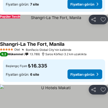
Fiyatları görün:
7 site
Fiyatları görün
Popüler Tercih
Paylaş
Fa
Shangri-La The Fort, Manila
Otel
Bonifacio Global City'nin kalbinde
5 Yıldız
9,2
Mükemmel
13.789
Saros Körfezi 3.2 km uzaklıkta
₺16.335
Başlangıç Fiyatı
Fiyatları görün:
6 site
Fiyatları görün
Paylaş
Fa