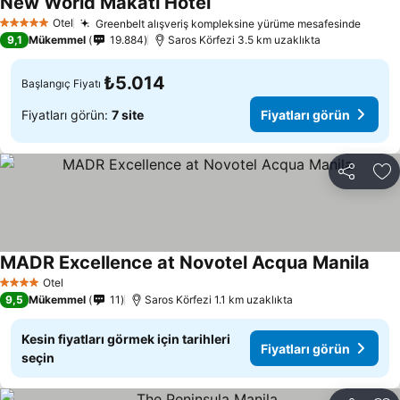
New World Makati Hotel
Otel
Greenbelt alışveriş kompleksine yürüme mesafesinde
5 Yıldız
9,1
Mükemmel
19.884
Saros Körfezi 3.5 km uzaklıkta
₺5.014
Başlangıç Fiyatı
Fiyatları görün:
7 site
Fiyatları görün
Paylaş
Fa
MADR Excellence at Novotel Acqua Manila
Otel
4 Yıldız
9,5
Mükemmel
11
Saros Körfezi 1.1 km uzaklıkta
Kesin fiyatları görmek için tarihleri
Fiyatları görün
seçin