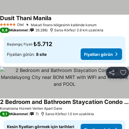
Dusit Thani Manila
Otel
Makati finans bölgesinin kalbinde konum
5 Yıldız
8,8
Mükemmel
26.288
Saros Körfezi 3.6 km uzaklıkta
₺5.712
Başlangıç Fiyatı
Fiyatları görün:
8 site
Fiyatları görün
Paylaş
Fa
2 Bedroom and Bathroom Staycation Condo in Mandaluyong City near BONI MRT with WIFI and KARAOKE and POOL
Konaklama Hizmeti Verilen Apart Daire
9,1
Mükemmel
7
Saros Körfezi 1.0 km uzaklıkta
Kesin fiyatları görmek için tarihleri