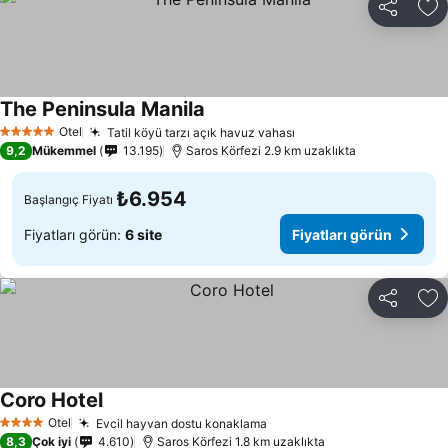
Paylaş
Fa
The Peninsula Manila
Otel
Tatil köyü tarzı açık havuz vahası
5 Yıldız
9,2
Mükemmel
13.195
Saros Körfezi 2.9 km uzaklıkta
₺6.954
Başlangıç Fiyatı
Fiyatları görün:
6 site
Fiyatları görün
Paylaş
Fa
Coro Hotel
Otel
Evcil hayvan dostu konaklama
4 Yıldız
8,3
Çok iyi
4.610
Saros Körfezi 1.8 km uzaklıkta