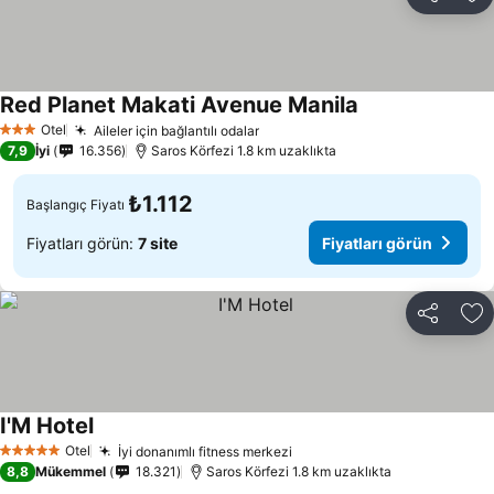
Paylaş
Fa
Red Planet Makati Avenue Manila
Otel
Aileler için bağlantılı odalar
3 Yıldız
7,9
İyi
16.356
Saros Körfezi 1.8 km uzaklıkta
₺1.112
Başlangıç Fiyatı
Fiyatları görün:
7 site
Fiyatları görün
Paylaş
Fa
I'M Hotel
Otel
İyi donanımlı fitness merkezi
5 Yıldız
8,8
Mükemmel
18.321
Saros Körfezi 1.8 km uzaklıkta