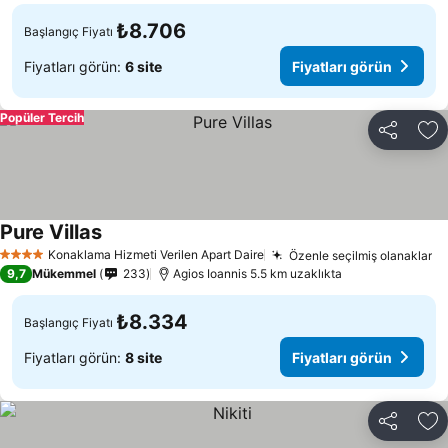
₺8.706
Başlangıç Fiyatı
Fiyatları görün:
6 site
Fiyatları görün
Popüler Tercih
Paylaş
Fa
Pure Villas
Fiyatları görün
Konaklama Hizmeti Verilen Apart Daire
Özenle seçilmiş olanaklar
Fi
4 Yıldız
9,7
Mükemmel
233
Agios Ioannis 5.5 km uzaklıkta
₺8.334
Başlangıç Fiyatı
Fiyatları görün:
8 site
Fiyatları görün
Paylaş
Fa