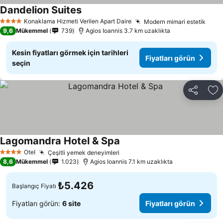
Dandelion Suites
Fiyatları görün
Konaklama Hizmeti Verilen Apart Daire
Modern mimari estetik
Fiya
4 Yıldız
9,6
Mükemmel
739
Agios Ioannis 3.7 km uzaklıkta
Kesin fiyatları görmek için tarihleri
Fiyatları görün
seçin
Paylaş
Fa
Lagomandra Hotel & Spa
Fiyatları görün
Otel
Çeşitli yemek deneyimleri
Fiyatları görün
4 Yıldız
8,6
Mükemmel
1.023
Agios Ioannis 7.1 km uzaklıkta
₺5.426
Başlangıç Fiyatı
Fiyatları görün:
6 site
Fiyatları görün