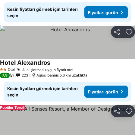
Kesin fiyatları görmek için tarihleri
Fiyatları görün
seçin
Paylaş
Fa
Hotel Alexandros
Fiyatları görün
Otel
Aile işletmesi uygun fiyatlı otel
Fiyatları görün
2 Yıldız
7,9
İyi
223
Agios Ioannis 5.6 km uzaklıkta
Kesin fiyatları görmek için tarihleri
Fiyatları görün
seçin
Popüler Tercih
Paylaş
Fa