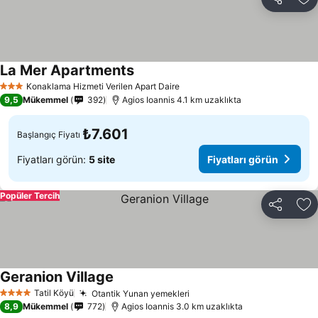
Paylaş
Fa
La Mer Apartments
Fiyatları görün
Konaklama Hizmeti Verilen Apart Daire
3 Yıldız
9,5
Mükemmel
392
Agios Ioannis 4.1 km uzaklıkta
₺7.601
Başlangıç Fiyatı
Fiyatları görün:
5 site
Fiyatları görün
Popüler Tercih
Paylaş
Fa
Geranion Village
Fiyatları görün
Tatil Köyü
Otantik Yunan yemekleri
Fiyatları görün
4 Yıldız
8,9
Mükemmel
772
Agios Ioannis 3.0 km uzaklıkta