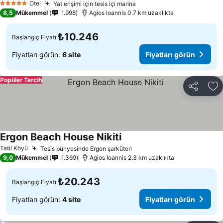
Otel
Yat erişimi için tesis içi marina
Fiyatları görün
5 Yıldız
8,5
Mükemmel
1.998
Agios Ioannis 0.7 km uzaklıkta
₺10.246
Başlangıç Fiyatı
Fiyatları görün:
6 site
Fiyatları görün
Popüler Tercih
Paylaş
Fa
Ergon Beach House Nikiti
Fiyatları görün
Tatil Köyü
Tesis bünyesinde Ergon şarküteri
Fiyatları görün
9,0
Mükemmel
1.369
Agios Ioannis 2.3 km uzaklıkta
₺20.243
Başlangıç Fiyatı
Fiyatları görün:
4 site
Fiyatları görün