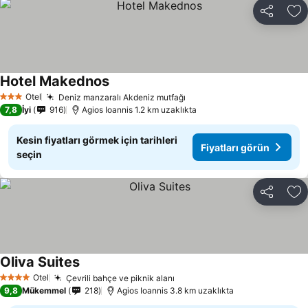
Paylaş
Fa
Hotel Makednos
Fiyatları görün
Otel
Deniz manzaralı Akdeniz mutfağı
Fiyatları görün
3 Yıldız
7,8
İyi
916
Agios Ioannis 1.2 km uzaklıkta
Kesin fiyatları görmek için tarihleri
Fiyatları görün
seçin
Paylaş
Fa
Oliva Suites
Fiyatları görün
Otel
Çevrili bahçe ve piknik alanı
Fiyatları görün
4 Yıldız
9,8
Mükemmel
218
Agios Ioannis 3.8 km uzaklıkta