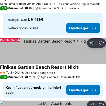
Fiyatları görün
Konaklama Hizmeti Verilen Apart Daire
Tesis bünyesinde uygun otopark
Fiy
8,5
Mükemmel
82
Agios Ioannis 3.8 km uzaklıkta
₺5.106
Başlangıç Fiyatı
Fiyatları görün:
2 site
Fiyatları görün
Popüler Tercih
Paylaş
Fa
Finikas Garden Beach Resort Nikiti
Fiyatları görün
Tatil Köyü
Aile odaklı bahçe tesisi
Fiyatları görün
2 Yıldız
9,0
Mükemmel
287
Agios Ioannis 5.2 km uzaklıkta
Kesin fiyatları görmek için tarihleri
Fiyatları görün
seçin