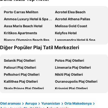
Porto Carras Meliton
Acrotel Elea Beach
Ammoa Luxury Hotel & Spa Resort
Acrotel Athena Pallas
Assa Maris Beach Hotel
Melissa Gold Coast
Kritikos Apartments
Kelyfos Hotel
Bianco Olympico Beach Resort by Anayia All Inclusive Resorts
Lagomandra Hotel & Spa
Diğer Popüler Plaj Tatil Merkezleri
Royalty Suites Seaside
Porfi Beach Hotel
Hotel Rema
Hotel Makednos
Selanik Plaj Otelleri
Potos Plaj Otelleri
Hotel Simeon
Acrotel Lily Ann Village
Paliouri Plaj Otelleri
Limenaria Plaj Otelleri
Aria Seaside Retreat - ex. Regos Resort Hotel
Acrotel Lilyann Boutique Hotel
Pefkohori Plaj Otelleri
Nikiti Plaj Otelleri
Antigoni Seaside Resort
Oliva Suites
Kallithea Plaj Otelleri
Ouranoupolis Plaj Otelleri
Angelina Hotel
Casa Bloo Adults Only
Skala Prinos Plaj Otelleri
Kriopigi Plaj Otelleri
Dream Boutique Apartments
Hotel Petunia
Chanioti Plaj Otelleri
Neos Marmaras Plaj Otelleri
Kseynasa Suites
Hotel Alexandros
Polychrono Plaj Otelleri
Afitos Plaj Otelleri
Villa Askamnia And Suites
Akrotiri Hotel
Otel araması
Avrupa
Yunanistan
Orta Makedonya