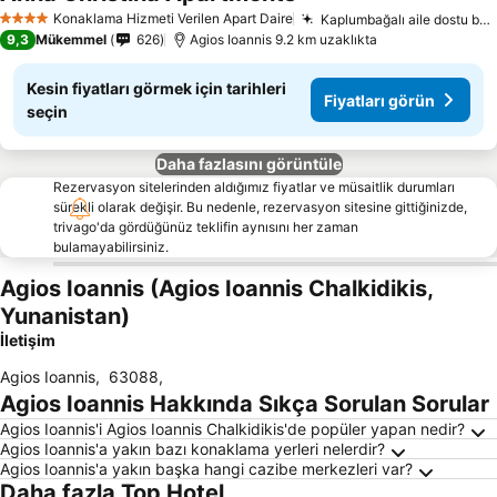
Fiyatları görün
Konaklama Hizmeti Verilen Apart Daire
Kaplumbağalı aile dostu bahçe
4 Yıldız
9,3
Mükemmel
626
Agios Ioannis 9.2 km uzaklıkta
Kesin fiyatları görmek için tarihleri
Fiyatları görün
seçin
Daha fazlasını görüntüle
Rezervasyon sitelerinden aldığımız fiyatlar ve müsaitlik durumları
sürekli olarak değişir. Bu nedenle, rezervasyon sitesine gittiğinizde,
trivago'da gördüğünüz teklifin aynısını her zaman
bulamayabilirsiniz.
Agios Ioannis (Agios Ioannis Chalkidikis,
Yunanistan)
İletişim
Agios Ioannis
,
63088
,
Agios Ioannis Hakkında Sıkça Sorulan Sorular
Agios Ioannis'i Agios Ioannis Chalkidikis'de popüler yapan nedir?
Agios Ioannis'a yakın bazı konaklama yerleri nelerdir?
Agios Ioannis'a yakın başka hangi cazibe merkezleri var?
Daha fazla Top Hotel