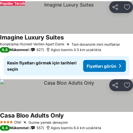
Popüler Tercih
Paylaş
Fa
Imagine Luxury Suites
Fiyatları görün
Konaklama Hizmeti Verilen Apart Daire
Tam donanımlı mini mutfaklar
Fiyatl
9,8
Mükemmel
627
Agios Ioannis 4.5 km uzaklıkta
Kesin fiyatları görmek için tarihleri
Fiyatları görün
seçin
Paylaş
Fa
Casa Bloo Adults Only
Fiyatları görün
Otel
Gurme yemek deneyimi
Fiyatları görün
4 Yıldız
9,4
Mükemmel
557
Agios Ioannis 6.4 km uzaklıkta