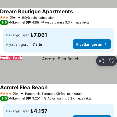
Dream Boutique Apartments
Fiyatları görün
Otel
Büyüleyici bahçe alanı
Fiyatları görün
3 Yıldız
9,6
Mükemmel
428
Agios Ioannis 3.3 km uzaklıkta
₺7.061
Başlangıç Fiyatı
Fiyatları görün:
7 site
Fiyatları görün
Popüler Tercih
Paylaş
Fa
Acrotel Elea Beach
Fiyatları görün
Otel
Panoramik Toroneos Körfezi manzaraları
Fiyatları görün
4 Yıldız
9,0
Mükemmel
3.201
Agios Ioannis 5.2 km uzaklıkta
₺4.157
Başlangıç Fiyatı