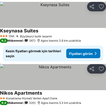
Paylaş
Fa
Kseynasa Suites
Fiyatları görün
Otel
Büyüleyici butik tasarım
Fiyatları görün
3 Yıldız
9,2
Mükemmel
367
Agios Ioannis 3.6 km uzaklıkta
Kesin fiyatları görmek için tarihleri
Fiyatları görün
seçin
Paylaş
Fa
Nikos Apartments
Fiyatları görün
Konaklama Hizmeti Verilen Apart Daire
2 Yıldız
9,4
Mükemmel
320
Agios Ioannis 5.3 km uzaklıkta