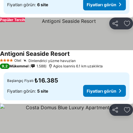
Fiyatları görün:
6 site
Fiyatları görün
Popüler Tercih
Paylaş
Fa
Antigoni Seaside Resort
Fiyatları görün
Otel
Dinlendirici yüzme havuzları
Fiyatları görün
4 Yıldız
9,2
Mükemmel
1.588
Agios Ioannis 6.1 km uzaklıkta
₺16.385
Başlangıç Fiyatı
Fiyatları görün:
5 site
Fiyatları görün
Paylaş
Fa