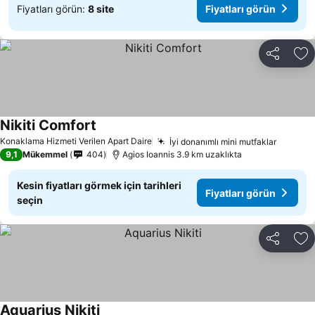
Fiyatları görün:
8 site
Fiyatları görün
Paylaş
Fa
Nikiti Comfort
Fiyatları görün
Konaklama Hizmeti Verilen Apart Daire
İyi donanımlı mini mutfaklar
Fiyatla
9,1
Mükemmel
404
Agios Ioannis 3.9 km uzaklıkta
Kesin fiyatları görmek için tarihleri
Fiyatları görün
seçin
Paylaş
Fa
Aquarius Nikiti