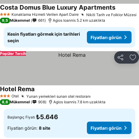
Costa Domus Blue Luxury Apartments
Fiyatları 
Konaklama Hizmeti Verilen Apart Daire
Nikiti Tarih ve Folklor Müzesi
F
3 Yıldız
9,5
Mükemmel
661
Agios Ioannis 5.2 km uzaklıkta
Kesin fiyatları görmek için tarihleri
Fiyatları görün
seçin
Popüler Tercih
Paylaş
Fa
Hotel Rema
Fiyatları görün
Otel
Yunan yemekleri sunan otel restoranı
Fiyatları görün
3 Yıldız
8,6
Mükemmel
908
Agios Ioannis 7.8 km uzaklıkta
₺5.646
Başlangıç Fiyatı
Fiyatları görün:
8 site
Fiyatları görün