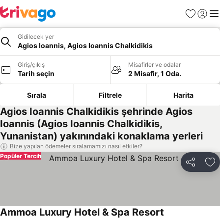
Favoriler
Giriş y
Me
Gidilecek yer
Agios Ioannis, Agios Ioannis Chalkidikis
Giriş/çıkış
Misafirler ve odalar
Tarih seçin
2 Misafir, 1 Oda.
Sırala
Filtrele
Harita
Agios Ioannis Chalkidikis şehrinde Agios
Ioannis (Agios Ioannis Chalkidikis,
Yunanistan) yakınındaki konaklama yerleri
Bize yapılan ödemeler sıralamamızı nasıl etkiler?
Popüler Tercih
Paylaş
Fa
Ammoa Luxury Hotel & Spa Resort
Fiyatları görün