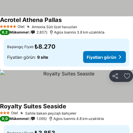
Acrotel Athena Pallas
Fiyatları görün
Otel
Armonia Süit özel havuzları
Fiyatları görün
5 Yıldız
9,2
Mükemmel
2.837
Agios Ioannis 3.8 km uzaklıkta
₺8.270
Başlangıç Fiyatı
Fiyatları görün:
9 site
Fiyatları görün
Paylaş
Fa
Royalty Suites Seaside
Fiyatları görün
Otel
Sahile bakan peyzajlı bahçeler
Fiyatları görün
3 Yıldız
9,0
Mükemmel
1.065
Agios Ioannis 4.8 km uzaklıkta