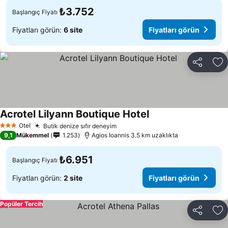
₺3.752
Başlangıç Fiyatı
Fiyatları görün:
6 site
Fiyatları görün
Paylaş
Fa
Acrotel Lilyann Boutique Hotel
Fiyatları görün
Otel
Butik denize sıfır deneyim
Fiyatları görün
3 Yıldız
9,1
Mükemmel
1.253
Agios Ioannis 3.5 km uzaklıkta
₺6.951
Başlangıç Fiyatı
Fiyatları görün:
2 site
Fiyatları görün
Popüler Tercih
Paylaş
Fa