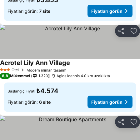
₺3.853
Başlangıç Fiyatı
Fiyatları görün:
7 site
Fiyatları görün
Paylaş
Fa
Acrotel Lily Ann Village
Fiyatları görün
Otel
Modern mimari tasarım
Fiyatları görün
3 Yıldız
8,8
Mükemmel
1.320
Agios Ioannis 4.0 km uzaklıkta
₺4.574
Başlangıç Fiyatı
Fiyatları görün:
6 site
Fiyatları görün
Paylaş
Fa