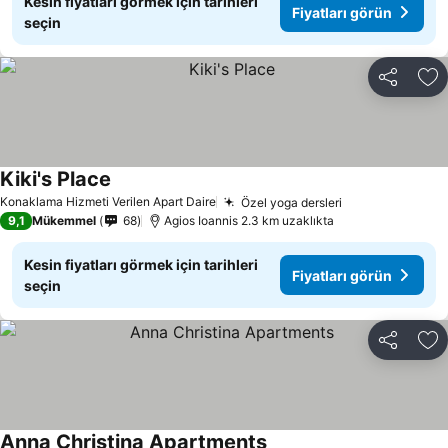
Kesin fiyatları görmek için tarihleri
Fiyatları görün
seçin
Paylaş
Fa
Kiki's Place
Fiyatları görün
Konaklama Hizmeti Verilen Apart Daire
Özel yoga dersleri
Fiyatları görü
9,1
Mükemmel
68
Agios Ioannis 2.3 km uzaklıkta
Kesin fiyatları görmek için tarihleri
Fiyatları görün
seçin
Paylaş
Fa
Anna Christina Apartments