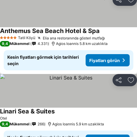
Paylaş
Fa
Anthemus Sea Beach Hotel & Spa
Fiyatları görün
Tatil Köyü
Elia ana restoranında gösteri mutfağı
Fiyatları görü
5 Yıldız
9,4
Mükemmel
4.331
Agios Ioannis 5.8 km uzaklıkta
Kesin fiyatları görmek için tarihleri
Fiyatları görün
seçin
Paylaş
Fa
Linari Sea & Suites
Fiyatları görün
Otel
9,4
Mükemmel
266
Agios Ioannis 5.9 km uzaklıkta