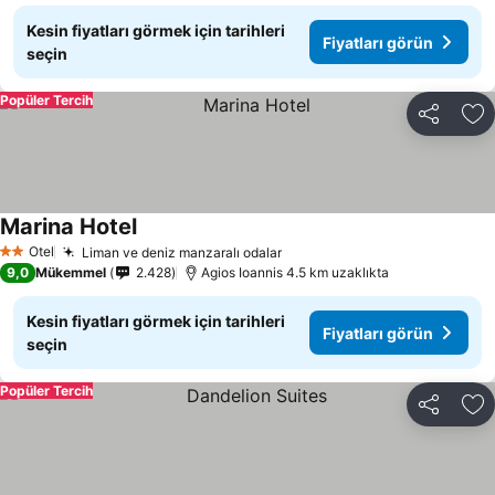
Kesin fiyatları görmek için tarihleri
Fiyatları görün
seçin
Popüler Tercih
Paylaş
Fa
Marina Hotel
Fiyatları görün
Otel
Liman ve deniz manzaralı odalar
Fiyatları görün
2 Yıldız
9,0
Mükemmel
2.428
Agios Ioannis 4.5 km uzaklıkta
Kesin fiyatları görmek için tarihleri
Fiyatları görün
seçin
Popüler Tercih
Paylaş
Fa