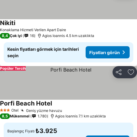
Nikiti
Fiyatları görün
Konaklama Hizmeti Verilen Apart Daire
8,4
Çok iyi
16
Agios Ioannis 4.5 km uzaklıkta
Kesin fiyatları görmek için tarihleri
Fiyatları görün
seçin
Popüler Tercih
Paylaş
Fa
Porfi Beach Hotel
Fiyatları görün
Otel
Geniş yüzme havuzu
Fiyatları görün
3 Yıldız
8,5
Mükemmel
1.780
Agios Ioannis 7.1 km uzaklıkta
₺3.925
Başlangıç Fiyatı