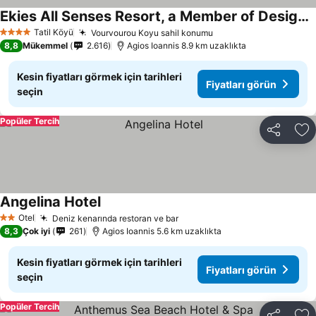
Ekies All Senses Resort, a Member of Design Hotels
Fiyatları görün
Tatil Köyü
Vourvourou Koyu sahil konumu
Fiyatları görün
4 Yıldız
8,8
Mükemmel
2.616
Agios Ioannis 8.9 km uzaklıkta
Kesin fiyatları görmek için tarihleri
Fiyatları görün
seçin
Popüler Tercih
Paylaş
Fa
Angelina Hotel
Fiyatları görün
Otel
Deniz kenarında restoran ve bar
Fiyatları görün
2 Yıldız
8,3
Çok iyi
261
Agios Ioannis 5.6 km uzaklıkta
Kesin fiyatları görmek için tarihleri
Fiyatları görün
seçin
Popüler Tercih