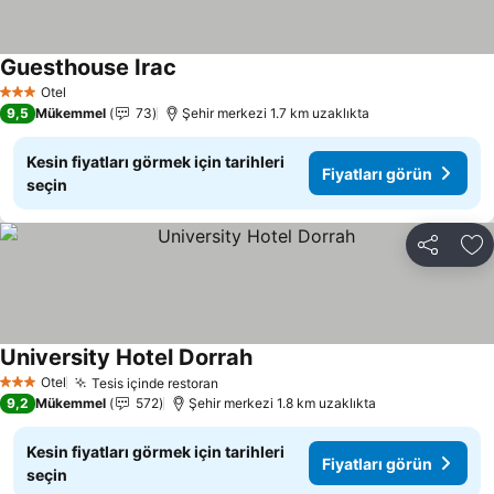
Guesthouse Irac
Otel
3 Yıldız
9,5
Mükemmel
73
Şehir merkezi 1.7 km uzaklıkta
Kesin fiyatları görmek için tarihleri
Fiyatları görün
seçin
Paylaş
Fa
University Hotel Dorrah
Otel
Tesis içinde restoran
3 Yıldız
9,2
Mükemmel
572
Şehir merkezi 1.8 km uzaklıkta
Kesin fiyatları görmek için tarihleri
Fiyatları görün
seçin