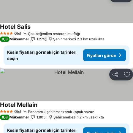
Hotel Salis
Otel
Çok beğenilen restoran mutfağı
4 Yıldız
9,3
Mükemmel
1.275
Şehir merkezi 2.3 km uzaklıkta
Kesin fiyatları görmek için tarihleri
Fiyatları görün
seçin
Paylaş
Fa
Hotel Mellain
Otel
Panoramik şehir manzaralı kapalı havuz
4 Yıldız
8,8
Mükemmel
1.805
Şehir merkezi 1.2 km uzaklıkta
Kesin fiyatları görmek için tarihleri