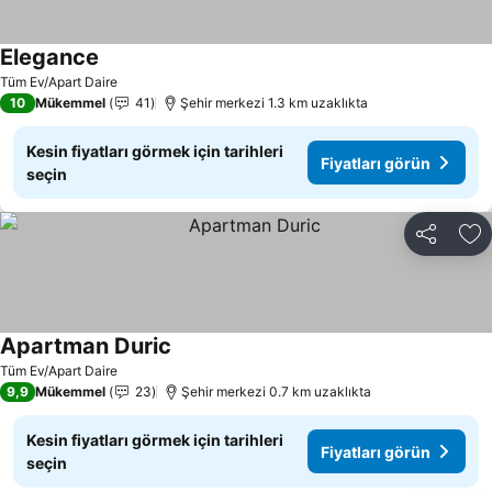
Elegance
Tüm Ev/Apart Daire
10
Mükemmel
41
Şehir merkezi 1.3 km uzaklıkta
Kesin fiyatları görmek için tarihleri
Fiyatları görün
seçin
Paylaş
Fa
Apartman Duric
Tüm Ev/Apart Daire
9,9
Mükemmel
23
Şehir merkezi 0.7 km uzaklıkta
Kesin fiyatları görmek için tarihleri
Fiyatları görün
seçin