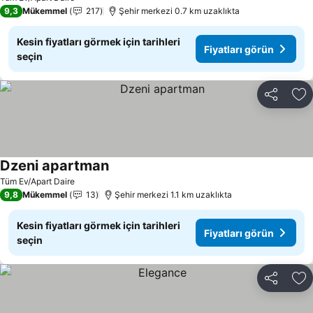
9,3
Mükemmel
217
Şehir merkezi 0.7 km uzaklıkta
Kesin fiyatları görmek için tarihleri
Fiyatları görün
seçin
Paylaş
Fa
Dzeni apartman
Tüm Ev/Apart Daire
9,8
Mükemmel
13
Şehir merkezi 1.1 km uzaklıkta
Kesin fiyatları görmek için tarihleri
Fiyatları görün
seçin
Paylaş
Fa