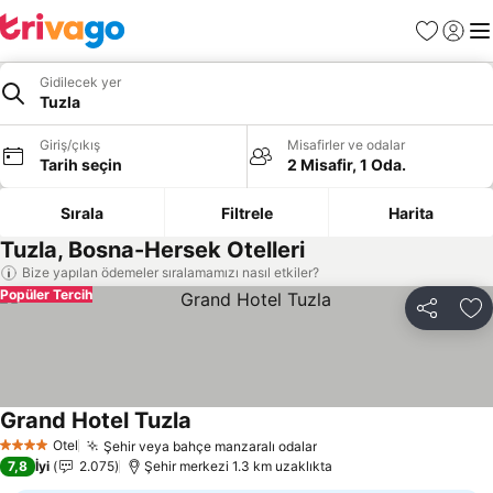
Favoriler
Giriş y
Me
Gidilecek yer
Tuzla
Giriş/çıkış
Misafirler ve odalar
Tarih seçin
2 Misafir, 1 Oda.
Sırala
Filtrele
Harita
Tuzla, Bosna-Hersek Otelleri
Bize yapılan ödemeler sıralamamızı nasıl etkiler?
Popüler Tercih
Paylaş
Fa
Grand Hotel Tuzla
Otel
Şehir veya bahçe manzaralı odalar
4 Yıldız
7,8
İyi
2.075
Şehir merkezi 1.3 km uzaklıkta