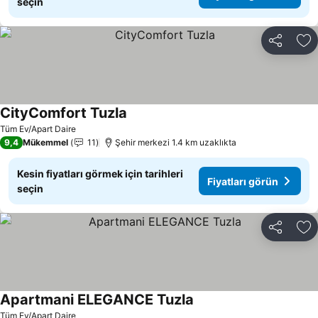
seçin
Paylaş
Fa
CityComfort Tuzla
Tüm Ev/Apart Daire
9,4
Mükemmel
11
Şehir merkezi 1.4 km uzaklıkta
Kesin fiyatları görmek için tarihleri
Fiyatları görün
seçin
Paylaş
Fa
Apartmani ELEGANCE Tuzla
Tüm Ev/Apart Daire