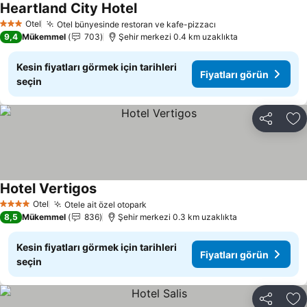
Heartland City Hotel
Otel
Otel bünyesinde restoran ve kafe-pizzacı
3 Yıldız
9,4
Mükemmel
703
Şehir merkezi 0.4 km uzaklıkta
Kesin fiyatları görmek için tarihleri
Fiyatları görün
seçin
Paylaş
Fa
Hotel Vertigos
Otel
Otele ait özel otopark
4 Yıldız
8,5
Mükemmel
836
Şehir merkezi 0.3 km uzaklıkta
Kesin fiyatları görmek için tarihleri
Fiyatları görün
seçin
Paylaş
Fa