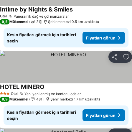
Intime by Nights & Smiles
Otel
Panoramik dağ ve göl manzaraları
9,5
Mükemmel
21
Şehir merkezi 0.5 km uzaklıkta
Kesin fiyatları görmek için tarihleri
Fiyatları görün
seçin
Paylaş
Fa
HOTEL MINERO
Otel
Yeni yenilenmiş ve konforlu odalar
3 Yıldız
8,9
Mükemmel
481
Şehir merkezi 1.7 km uzaklıkta
Kesin fiyatları görmek için tarihleri
Fiyatları görün
seçin