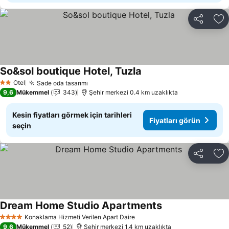
Paylaş
Fa
So&sol boutique Hotel, Tuzla
Otel
Sade oda tasarımı
2 Yıldız
9,6
Mükemmel
343
Şehir merkezi 0.4 km uzaklıkta
Kesin fiyatları görmek için tarihleri
Fiyatları görün
seçin
Paylaş
Fa
Dream Home Studio Apartments
Konaklama Hizmeti Verilen Apart Daire
4 Yıldız
9,6
Mükemmel
52
Şehir merkezi 1.4 km uzaklıkta