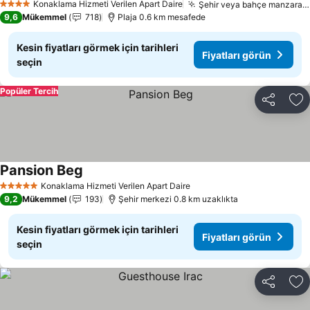
Konaklama Hizmeti Verilen Apart Daire
Şehir veya bahçe manzaralı balkon
4 Yıldız
9,6
Mükemmel
718
Plaja 0.6 km mesafede
Kesin fiyatları görmek için tarihleri
Fiyatları görün
seçin
Popüler Tercih
Paylaş
Fa
Pansion Beg
Konaklama Hizmeti Verilen Apart Daire
5 Yıldız
9,2
Mükemmel
193
Şehir merkezi 0.8 km uzaklıkta
Kesin fiyatları görmek için tarihleri
Fiyatları görün
seçin
Paylaş
Fa