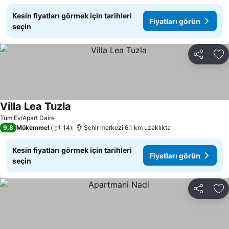
Kesin fiyatları görmek için tarihleri
Fiyatları görün
seçin
Paylaş
Fa
Villa Lea Tuzla
Tüm Ev/Apart Daire
9,8
Mükemmel
14
Şehir merkezi 6.1 km uzaklıkta
Kesin fiyatları görmek için tarihleri
Fiyatları görün
seçin
Paylaş
Fa