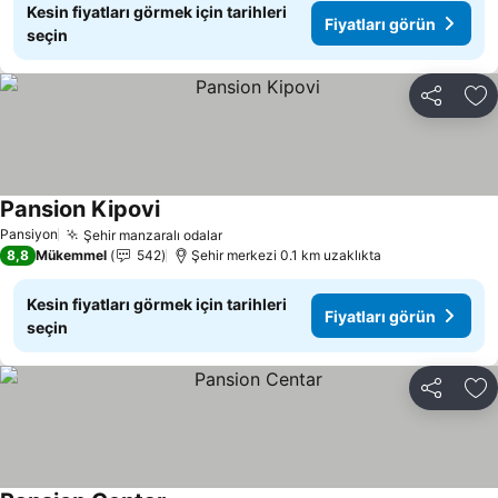
Kesin fiyatları görmek için tarihleri
Fiyatları görün
seçin
Paylaş
Fa
Pansion Kipovi
Pansiyon
Şehir manzaralı odalar
8,8
Mükemmel
542
Şehir merkezi 0.1 km uzaklıkta
Kesin fiyatları görmek için tarihleri
Fiyatları görün
seçin
Paylaş
Fa