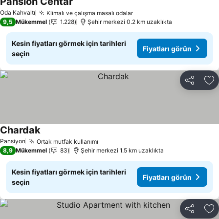
Pansion Centar
Oda Kahvaltı
Klimalı ve çalışma masalı odalar
9,5
Mükemmel
1.228
Şehir merkezi 0.2 km uzaklıkta
Kesin fiyatları görmek için tarihleri
Fiyatları görün
seçin
Paylaş
Fa
Chardak
Pansiyon
Ortak mutfak kullanımı
8,9
Mükemmel
83
Şehir merkezi 1.5 km uzaklıkta
Kesin fiyatları görmek için tarihleri
Fiyatları görün
seçin
Paylaş
Fa