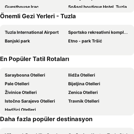
Guesthouse Irac
So&sol boutique Hotel, Tuzla
Önemli Gezi Yerleri - Tuzla
HOTEL MINERO
Hotel Senad od Bosne
Vila Ana
University Hotel Dorrah
Tuzla International Airport
Sportsko rekreativni kompleks Suncana reka
Boutique Hotel Golden Star
Hotel Lukavac
Banjski park
Etno - park Tršić
En Popüler Tatil Rotaları
Saraybosna Otelleri
Ilidža Otelleri
Pale Otelleri
Bijeljina Otelleri
Živinice Otelleri
Zenica Otelleri
Istočno Sarajevo Otelleri
Travnik Otelleri
Hadžici Otelleri
Daha fazla popüler destinasyon