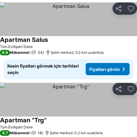
Paylaş
Fa
Apartman Salus
Tüm Ev/Apart Daire
9,6
Mükemmel
34
Şehir merkezi 2.0 km uzaklıkta
Kesin fiyatları görmek için tarihleri
Fiyatları görün
seçin
Paylaş
Fa
Apartman ''Trg''
Tüm Ev/Apart Daire
9,7
Mükemmel
18
Şehir merkezi 0.2 km uzaklıkta