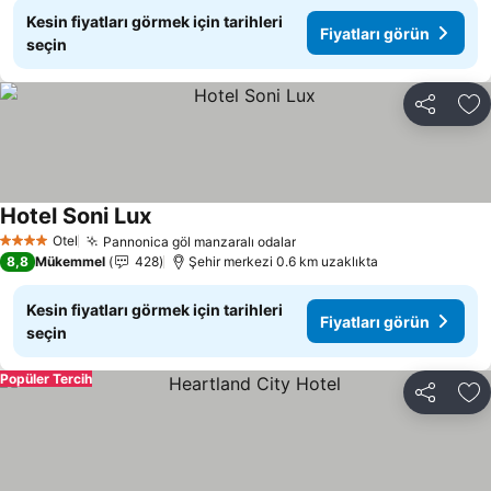
Kesin fiyatları görmek için tarihleri
Fiyatları görün
seçin
Paylaş
Fa
Hotel Soni Lux
Otel
Pannonica göl manzaralı odalar
4 Yıldız
8,8
Mükemmel
428
Şehir merkezi 0.6 km uzaklıkta
Kesin fiyatları görmek için tarihleri
Fiyatları görün
seçin
Popüler Tercih
Paylaş
Fa