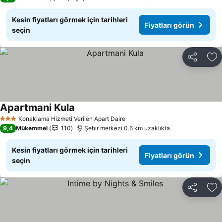
Kesin fiyatları görmek için tarihleri
Fiyatları görün
seçin
Paylaş
Fa
Apartmani Kula
Konaklama Hizmeti Verilen Apart Daire
3 Yıldız
9,4
Mükemmel
110
Şehir merkezi 0.6 km uzaklıkta
Kesin fiyatları görmek için tarihleri
Fiyatları görün
seçin
Paylaş
Fa