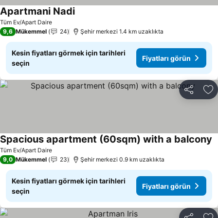
Apartmani Nadi
Tüm Ev/Apart Daire
9,6
Mükemmel
24
Şehir merkezi 1.4 km uzaklıkta
Kesin fiyatları görmek için tarihleri
Fiyatları görün
seçin
Paylaş
Fa
Spacious apartment (60sqm) with a balcony
Tüm Ev/Apart Daire
9,0
Mükemmel
23
Şehir merkezi 0.9 km uzaklıkta
Kesin fiyatları görmek için tarihleri
Fiyatları görün
seçin