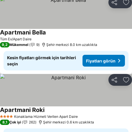
Paylaş
Fa
Apartmani Bella
Tüm Ev/Apart Daire
9,2
Mükemmel
9
Şehir merkezi 8.0 km uzaklıkta
Kesin fiyatları görmek için tarihleri
Fiyatları görün
seçin
Paylaş
Fa
Apartmani Roki
Konaklama Hizmeti Verilen Apart Daire
4 Yıldız
8,1
Çok iyi
262
Şehir merkezi 0.6 km uzaklıkta