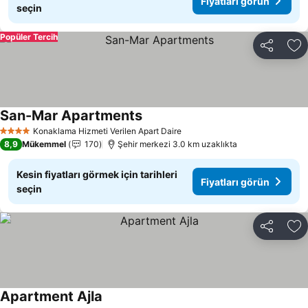
Fiyatları görün
seçin
Popüler Tercih
Paylaş
Fa
San-Mar Apartments
Konaklama Hizmeti Verilen Apart Daire
4 Yıldız
8,9
Mükemmel
170
Şehir merkezi 3.0 km uzaklıkta
Kesin fiyatları görmek için tarihleri
Fiyatları görün
seçin
Paylaş
Fa
Apartment Ajla