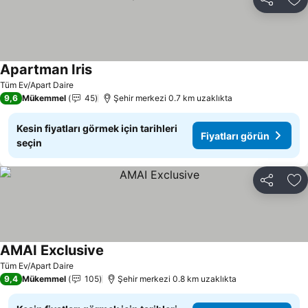
Paylaş
Fa
Apartman Iris
Tüm Ev/Apart Daire
9,6
Mükemmel
45
Şehir merkezi 0.7 km uzaklıkta
Kesin fiyatları görmek için tarihleri
Fiyatları görün
seçin
Paylaş
Fa
AMAI Exclusive
Tüm Ev/Apart Daire
9,4
Mükemmel
105
Şehir merkezi 0.8 km uzaklıkta