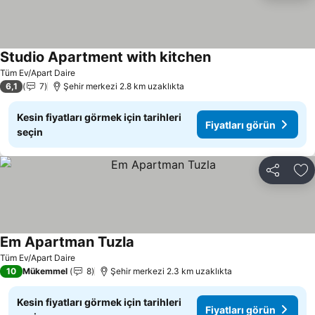
Studio Apartment with kitchen
Tüm Ev/Apart Daire
6,1
7
Şehir merkezi 2.8 km uzaklıkta
Kesin fiyatları görmek için tarihleri
Fiyatları görün
seçin
Paylaş
Fa
Em Apartman Tuzla
Tüm Ev/Apart Daire
10
Mükemmel
8
Şehir merkezi 2.3 km uzaklıkta
Kesin fiyatları görmek için tarihleri
Fiyatları görün