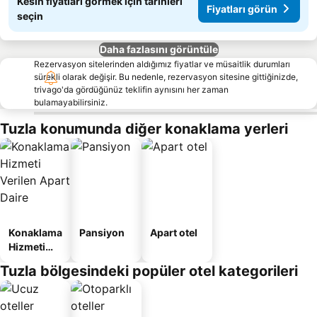
Kesin fiyatları görmek için tarihleri
Fiyatları görün
seçin
Daha fazlasını görüntüle
Rezervasyon sitelerinden aldığımız fiyatlar ve müsaitlik durumları
sürekli olarak değişir. Bu nedenle, rezervasyon sitesine gittiğinizde,
trivago'da gördüğünüz teklifin aynısını her zaman
bulamayabilirsiniz.
Tuzla konumunda diğer konaklama yerleri
Konaklama
Pansiyon
Apart otel
Hizmeti
Verilen
Tuzla bölgesindeki popüler otel kategorileri
Apart
Daire