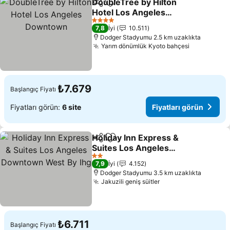
DoubleTree by Hilton
Paylaş
Favorilerime ekle
Hotel Los Angeles
Downtown
Fiyatları görün
4 Yıldız
7,8
İyi
10.511
Dodger Stadyumu 2.5 km uzaklıkta
Yarım dönümlük Kyoto bahçesi
Fiyatları 
₺7.679
Başlangıç Fiyatı
Fiyatları görün:
6 site
Fiyatları görün
Holiday Inn Express &
Paylaş
Favorilerime ekle
Suites Los Angeles
Downtown West By Ihg
Fiyatları görün
2 Yıldız
7,9
İyi
4.152
Dodger Stadyumu 3.5 km uzaklıkta
Jakuzili geniş süitler
Fiyatları görün
₺6.711
Başlangıç Fiyatı