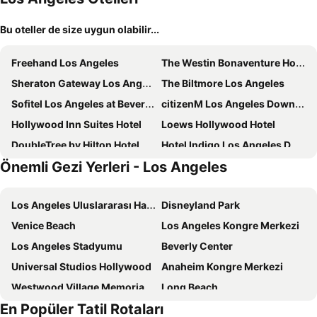
Bu oteller de size uygun olabilir...
Freehand Los Angeles
The Westin Bonaventure Hotel & Suites, Los Angeles
Sheraton Gateway Los Angeles Hotel
The Biltmore Los Angeles
Sofitel Los Angeles at Beverly Hills
citizenM Los Angeles Downtown
Hollywood Inn Suites Hotel
Loews Hollywood Hotel
DoubleTree by Hilton Hotel Los Angeles Downtown
Hotel Indigo Los Angeles Downtown By Ihg
Önemli Gezi Yerleri - Los Angeles
Sheraton Grand Los Angeles
Holiday Inn Los Angeles - LAX Airport by IHG
The Beverly Hilton
Moxy Downtown Los Angeles
Los Angeles Uluslararası Havaalanı
Disneyland Park
Intercontinental Hotels Los Angeles Downtown By Ihg
JW Marriott Los Angeles L.A. LIVE
Venice Beach
Los Angeles Kongre Merkezi
Hyatt Place LAX/Century Blvd
Hotel Angeleno
Los Angeles Stadyumu
Beverly Center
Hilton Garden Inn LAX Los Angeles Airport
Studio 6 Suites Los Angeles, CA - Los Angeles - LAX
Universal Studios Hollywood
Anaheim Kongre Merkezi
STILE Downtown Los Angeles
The Beverly Hills Hotel
Westwood Village Memorial Park Cemetery
Long Beach
The Godfrey Hotel Hollywood
Beverly Wilshire, A Four Seasons Hotel
En Popüler Tatil Rotaları
Sunset Strip
Hollywood Burbank Airport
Fairmont Century Plaza Los Angeles at Beverly Hills
Aventura Hotel