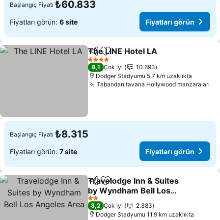
₺60.833
Başlangıç Fiyatı
Fiyatları görün:
6 site
Fiyatları görün
The LINE Hotel LA
Paylaş
Favorilerime ekle
Fiyatlar
4 Yıldız
8,1
Çok iyi
10.693
Dodger Stadyumu 5.7 km uzaklıkta
Tabandan tavana Hollywood manzaraları
Fiy
₺8.315
Başlangıç Fiyatı
Fiyatları görün:
7 site
Fiyatları görün
Travelodge Inn & Suites
Paylaş
Favorilerime ekle
by Wyndham Bell Los
Angeles Area
Fiyatları görün
2 Yıldız
8,2
Çok iyi
2.383
Dodger Stadyumu 11.9 km uzaklıkta