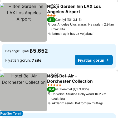
Hilton Garden Inn LAX Los
Paylaş
Favorilerime ekle
Angeles Airport
Fiyatları görün
3 Yıldız
8,1
Çok iyi
3.115
Los Angeles Uluslararası Havaalanı 2.9 km
uzaklıkta
Isıtmalı açık havuz ve jakuzi
Fiyatları gö
₺5.652
Başlangıç Fiyatı
Fiyatları görün:
7 site
Fiyatları görün
Hotel Bel-Air -
Paylaş
Favorilerime ekle
Dorchester Collection
Fiyatları görün
5 Yıldız
9,4
Mükemmel
3.935
Universal Studios Hollywood 10.2 km
uzaklıkta
Akdeniz esintili Kaliforniya mutfağı
Fiyatlar
Popüler Tercih