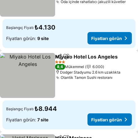
Oda içinde rahatlatıcı jakuzili küvetler
Fiyat
₺4.130
Başlangıç Fiyatı
Fiyatları görün:
9 site
Fiyatları görün
Miyako Hotel Los Angeles
Paylaş
Favorilerime ekle
3 Yıldız
8,6
Mükemmel
6.000
Dodger Stadyumu 2.6 km uzaklıkta
Otantik Tamon Sushi restoranı
Fiyatları g
₺8.944
Başlangıç Fiyatı
Fiyatları görün:
7 site
Fiyatları görün