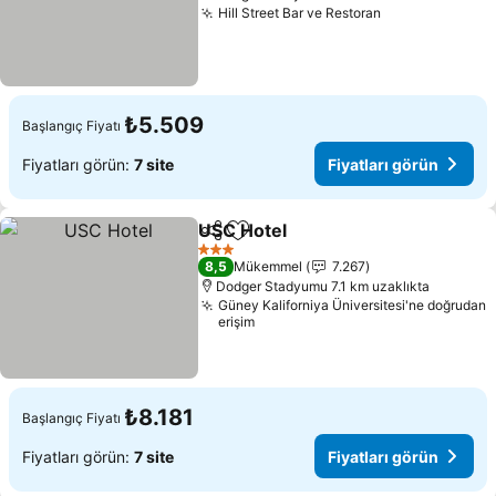
Hill Street Bar ve Restoran
Fiyatları görü
₺5.509
Başlangıç Fiyatı
Fiyatları görün:
7 site
Fiyatları görün
USC Hotel
Paylaş
Favorilerime ekle
Fiyatları görün
3 Yıldız
8,5
Mükemmel
7.267
Dodger Stadyumu 7.1 km uzaklıkta
Güney Kaliforniya Üniversitesi'ne doğrudan
erişim
₺8.181
Başlangıç Fiyatı
Fiyatları görün:
7 site
Fiyatları görün