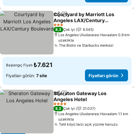
Courtyard by Marriott Los
Paylaş
Favorilerime ekle
Angeles LAX/Century
Boulevard
Fiyatları görün
3 Yıldız
8,3
Çok iyi
6.545
Los Angeles Uluslararası Havaalanı 0.9 km
uzaklıkta
The Bistro ve Starbucks merkezi
Fiyatları
₺7.621
Başlangıç Fiyatı
Fiyatları görün:
7 site
Fiyatları görün
Sheraton Gateway Los
Paylaş
Favorilerime ekle
Angeles Hotel
Fiyatları görün
4 Yıldız
8,2
Çok iyi
21.037
Los Angeles Uluslararası Havaalanı 1.1 km
uzaklıkta
Tatil köyü tarzı açık yüzme havuzu
Fiyatla