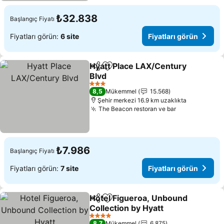
₺32.838
Başlangıç Fiyatı
Fiyatları görün:
6 site
Fiyatları görün
Hyatt Place LAX/Century
Paylaş
Favorilerime ekle
Blvd
Fiyatları görün
3 Yıldız
8,5
Mükemmel
15.568
Şehir merkezi 16.9 km uzaklıkta
The Beacon restoran ve bar
Fiyatları gör
₺7.986
Başlangıç Fiyatı
Fiyatları görün:
7 site
Fiyatları görün
Hotel Figueroa, Unbound
Paylaş
Favorilerime ekle
Collection by Hyatt
Fiyatları görün
4 Yıldız
8,7
Mükemmel
6.875