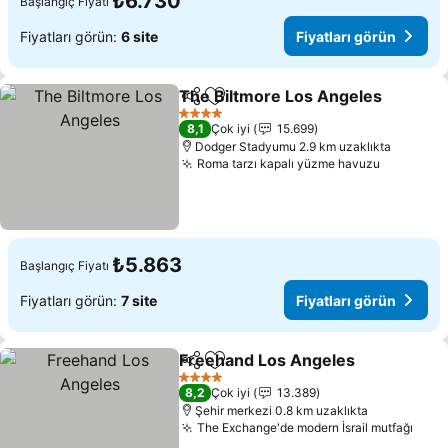
₺6.730
Başlangıç Fiyatı
Fiyatları görün:
6 site
Fiyatları görün
The Biltmore Los Angeles
Paylaş
Favorilerime ekle
4 Yıldız
8,1
Çok iyi
15.699
Dodger Stadyumu 2.9 km uzaklıkta
Roma tarzı kapalı yüzme havuzu
Fiyatları
₺5.863
Başlangıç Fiyatı
Fiyatları görün:
7 site
Fiyatları görün
Freehand Los Angeles
Paylaş
Favorilerime ekle
Fiya
4 Yıldız
8,2
Çok iyi
13.389
Şehir merkezi 0.8 km uzaklıkta
The Exchange'de modern İsrail mutfağı
Fiya