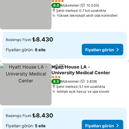
Fiyatları görün
4 Yıldız
9,0
Mükemmel
10.035
Şehir merkezi 0.7 km uzaklıkta
Yüksek teknolojili akıllı oda kontrolleri
Fiyat
₺8.430
Başlangıç Fiyatı
Fiyatları görün:
6 site
Fiyatları görün
Hyatt House LA -
Paylaş
Favorilerime ekle
University Medical Center
Fiyatları görün
3 Yıldız
8,5
Mükemmel
3.838
Şehir merkezi 5.1 km uzaklıkta
Isıtmalı açık havuz ve spa küveti
Fiyatları
₺8.430
Başlangıç Fiyatı
Fiyatları görün:
5 site
Fiyatları görün