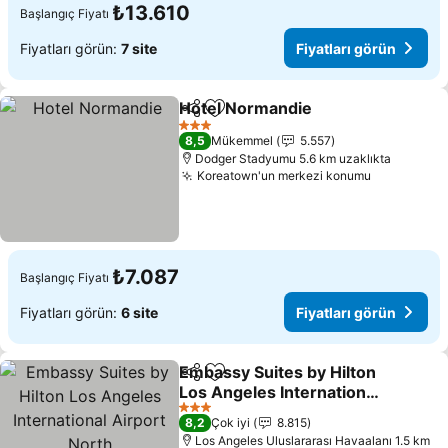
₺13.610
Başlangıç Fiyatı
Fiyatları görün:
7 site
Fiyatları görün
Hotel Normandie
Paylaş
Favorilerime ekle
Fiyatları 
3 Yıldız
8,5
Mükemmel
5.557
Dodger Stadyumu 5.6 km uzaklıkta
Koreatown'un merkezi konumu
Fiyatları 
₺7.087
Başlangıç Fiyatı
Fiyatları görün:
6 site
Fiyatları görün
Embassy Suites by Hilton
Paylaş
Favorilerime ekle
Los Angeles International
Airport North
Fiyatları görün
3 Yıldız
8,2
Çok iyi
8.815
Los Angeles Uluslararası Havaalanı 1.5 km