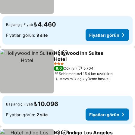
₺4.460
Başlangıç Fiyatı
Fiyatları görün:
9 site
Fiyatları görün
Hollywood Inn Suites
Paylaş
Favorilerime ekle
Hotel
Fiyatları görün
3 Yıldız
8,0
Çok iyi
5.704
Şehir merkezi 15.4 km uzaklıkta
Mevsimlik açık yüzme havuzu
Fiyatları g
₺10.096
Başlangıç Fiyatı
Fiyatları görün:
2 site
Fiyatları görün
Hotel Indigo Los Angeles