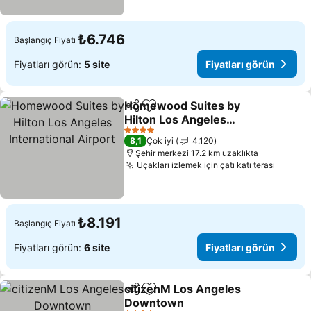
₺6.746
Başlangıç Fiyatı
Fiyatları görün:
5 site
Fiyatları görün
Homewood Suites by
Paylaş
Favorilerime ekle
Hilton Los Angeles
International Airport
Fiyatları görün
4 Yıldız
8,1
Çok iyi
4.120
Şehir merkezi 17.2 km uzaklıkta
Uçakları izlemek için çatı katı terası
Fiyatla
₺8.191
Başlangıç Fiyatı
Fiyatları görün:
6 site
Fiyatları görün
citizenM Los Angeles
Paylaş
Favorilerime ekle
Downtown