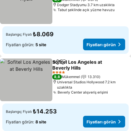
Dodger Stadyumu 3.7 km uzaklıkta
Tabut şeklinde açık yüzme havuzu
Fiyatla
₺8.069
Başlangıç Fiyatı
Fiyatları görün:
5 site
Fiyatları görün
Sofitel Los Angeles at
Paylaş
Favorilerime ekle
Beverly Hills
Fiyatları görün
4 Yıldız
8,8
Mükemmel
13.310
Universal Studios Hollywood 7.2 km
uzaklıkta
Beverly Center alışveriş erişimi
Fiyatları 
₺14.253
Başlangıç Fiyatı
Fiyatları görün:
8 site
Fiyatları görün