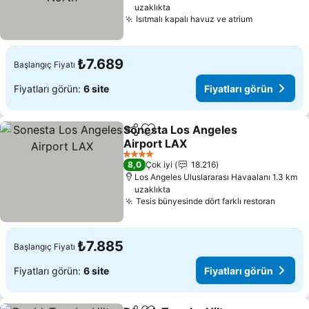
uzaklıkta
Isıtmalı kapalı havuz ve atrium
Fiyatları g
₺7.689
Başlangıç Fiyatı
Fiyatları görün:
6 site
Fiyatları görün
Sonesta Los Angeles
Paylaş
Favorilerime ekle
Airport LAX
Fiyatları görün
4 Yıldız
8,0
Çok iyi
18.216
Los Angeles Uluslararası Havaalanı 1.3 km
uzaklıkta
Tesis bünyesinde dört farklı restoran
Fiyatl
₺7.885
Başlangıç Fiyatı
Fiyatları görün:
6 site
Fiyatları görün