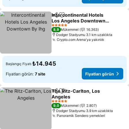
Intercontinental Hotels
Paylaş
Favorilerime ekle
Los Angeles Downtown
By Ihg
Fiyatları görün
5 Yıldız
8,9
Mükemmel
16.363
Dodger Stadyumu 3.1 km uzaklıkta
Crypto.com Arena'ya yakınlık
Fiyatları g
₺14.945
Başlangıç Fiyatı
Fiyatları görün:
7 site
Fiyatları görün
The Ritz-Carlton, Los
Paylaş
Favorilerime ekle
Angeles
Fiyatları görün
5 Yıldız
9,0
Mükemmel
2.807
Dodger Stadyumu 3.9 km uzaklıkta
Panoramik Sendero yemekleri
Fiyatları g