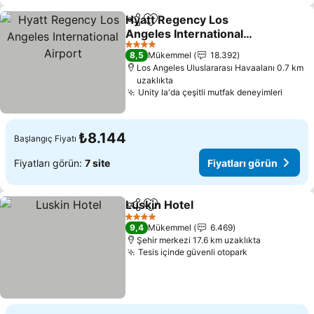
Hyatt Regency Los
Paylaş
Favorilerime ekle
Angeles International
Airport
Fiyatları görün
4 Yıldız
8,5
Mükemmel
18.392
Los Angeles Uluslararası Havaalanı 0.7 km
uzaklıkta
Unity la'da çeşitli mutfak deneyimleri
Fiyatl
₺8.144
Başlangıç Fiyatı
Fiyatları görün:
7 site
Fiyatları görün
Luskin Hotel
Paylaş
Favorilerime ekle
Fiyatları görü
4 Yıldız
9,4
Mükemmel
6.469
Şehir merkezi 17.6 km uzaklıkta
Tesis içinde güvenli otopark
Fiyatları gör