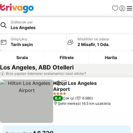
Favoriler
Giriş y
Me
Gidilecek yer
Los Angeles
Giriş/çıkış
Misafirler ve odalar
Tarih seçin
2 Misafir, 1 Oda.
Sırala
Filtrele
Harita
Los Angeles, ABD Otelleri
Bize yapılan ödemeler sıralamamızı nasıl etkiler?
Hilton Los Angeles
Paylaş
Favorilerime ekle
Airport
Fiyatları görün
4 Yıldız
8,4
Çok iyi
6.980
Şehir merkezi 16.5 km uzaklıkta