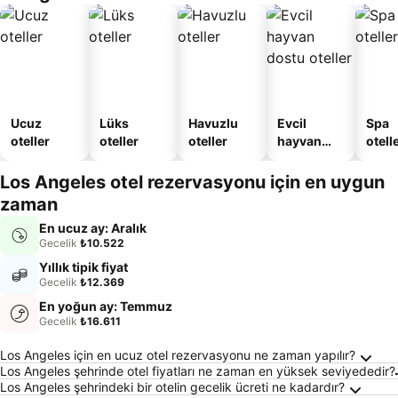
Ucuz
Lüks
Havuzlu
Evcil
Spa
oteller
oteller
oteller
hayvan
otelle
dostu
oteller
Los Angeles otel rezervasyonu için en uygun
zaman
En ucuz ay: Aralık
Gecelik
₺10.522
Yıllık tipik fiyat
Gecelik
₺12.369
En yoğun ay: Temmuz
Gecelik
₺16.611
Los Angeles Hakkında Sıkça Sorulan Sorular
Los Angeles için en ucuz otel rezervasyonu ne zaman yapılır?
Los Angeles şehrinde otel fiyatları ne zaman en yüksek seviyededir?
Los Angeles şehrindeki bir otelin gecelik ücreti ne kadardır?