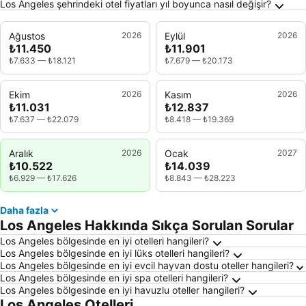
Los Angeles şehrindeki otel fiyatları yıl boyunca nasıl değişir?
Ağustos
2026
Eylül
2026
₺11.450
₺11.901
₺7.633
—
₺18.121
₺7.679
—
₺20.173
Ekim
2026
Kasım
2026
₺11.031
₺12.837
₺7.637
—
₺22.079
₺8.418
—
₺19.369
Aralık
2026
Ocak
2027
₺10.522
₺14.039
₺6.929
—
₺17.626
₺8.843
—
₺28.223
Daha fazla
Los Angeles Hakkında Sıkça Sorulan Sorular
Los Angeles bölgesinde en iyi otelleri hangileri?
Los Angeles bölgesinde en iyi lüks otelleri hangileri?
Los Angeles bölgesinde en iyi evcil hayvan dostu oteller hangileri?
Los Angeles bölgesinde en iyi spa otelleri hangileri?
Los Angeles bölgesinde en iyi havuzlu oteller hangileri?
Los Angeles Otelleri