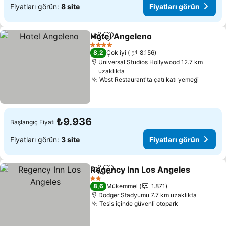
Fiyatları görün:
8 site
Fiyatları görün
Hotel Angeleno
Paylaş
Favorilerime ekle
Fiyatları g
4 Yıldız
8,2
Çok iyi
8.156
Universal Studios Hollywood 12.7 km
uzaklıkta
West Restaurant'ta çatı katı yemeği
Fiyatla
₺9.936
Başlangıç Fiyatı
Fiyatları görün:
3 site
Fiyatları görün
Regency Inn Los Angeles
Paylaş
Favorilerime ekle
F
2 Yıldız
8,6
Mükemmel
1.871
Dodger Stadyumu 7.7 km uzaklıkta
Tesis içinde güvenli otopark
Fiyatları gör