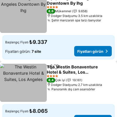
Paylaş
Favorilerime ekle
Downtown By Ihg
Fiyatları görün
4 Yıldız
8,6
Mükemmel
9.658
Dodger Stadyumu 3.5 km uzaklıkta
Şehir manzaralı spa tarzı banyolar
Fiyatlar
₺9.337
Başlangıç Fiyatı
Fiyatları görün:
7 site
Fiyatları görün
The Westin Bonaventure
Paylaş
Favorilerime ekle
Hotel & Suites, Los
Angeles
Fiyatları görün
4 Yıldız
8,4
Çok iyi
19.161
Dodger Stadyumu 2.7 km uzaklıkta
Panoramik dış cam asansörler
Fiyatları g
₺8.065
Başlangıç Fiyatı