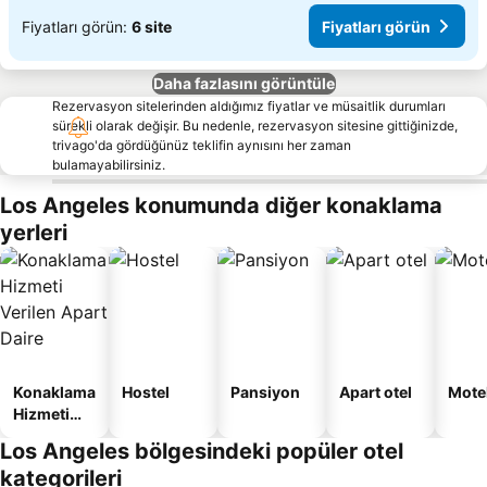
Fiyatları görün:
6 site
Fiyatları görün
Daha fazlasını görüntüle
Rezervasyon sitelerinden aldığımız fiyatlar ve müsaitlik durumları
sürekli olarak değişir. Bu nedenle, rezervasyon sitesine gittiğinizde,
trivago'da gördüğünüz teklifin aynısını her zaman
bulamayabilirsiniz.
Los Angeles konumunda diğer konaklama
yerleri
Konaklama
Hostel
Pansiyon
Apart otel
Mote
Hizmeti
Verilen
Los Angeles bölgesindeki popüler otel
Apart
kategorileri
Daire