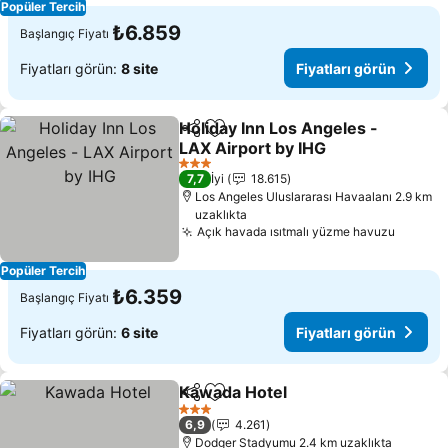
Popüler Tercih
₺6.859
Başlangıç Fiyatı
Fiyatları görün:
8 site
Fiyatları görün
Holiday Inn Los Angeles -
Paylaş
Favorilerime ekle
LAX Airport by IHG
Fiyatları görün
3 Yıldız
7,7
İyi
18.615
Los Angeles Uluslararası Havaalanı 2.9 km
uzaklıkta
Açık havada ısıtmalı yüzme havuzu
Fiyatla
Popüler Tercih
₺6.359
Başlangıç Fiyatı
Fiyatları görün:
6 site
Fiyatları görün
Kawada Hotel
Paylaş
Favorilerime ekle
Fiyatları gör
3 Yıldız
6,9
4.261
Dodger Stadyumu 2.4 km uzaklıkta