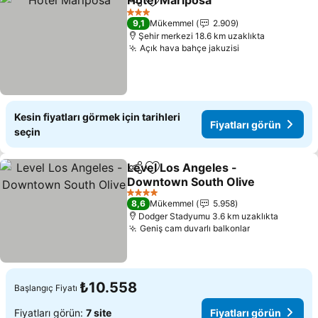
Hotel Mariposa
Paylaş
Favorilerime ekle
Fiyatları g
3 Yıldız
9,1
Mükemmel
2.909
Şehir merkezi 18.6 km uzaklıkta
Açık hava bahçe jakuzisi
Fiyatları görün
Kesin fiyatları görmek için tarihleri
Fiyatları görün
seçin
Level Los Angeles -
Paylaş
Favorilerime ekle
Downtown South Olive
Fiyatları görün
4 Yıldız
8,6
Mükemmel
5.958
Dodger Stadyumu 3.6 km uzaklıkta
Geniş cam duvarlı balkonlar
Fiyatları gör
₺10.558
Başlangıç Fiyatı
Fiyatları görün:
7 site
Fiyatları görün