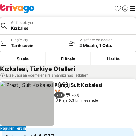
Favoriler
Giriş y
Me
Gidilecek yer
Kızkalesi
Giriş/çıkış
Misafirler ve odalar
Tarih seçin
2 Misafir, 1 Oda.
Sırala
Filtrele
Harita
Kızkalesi, Türkiye Otelleri
Bize yapılan ödemeler sıralamamızı nasıl etkiler?
Prestij Suit Kızkalesi
Paylaş
Favorilerime ekle
2 Yıldız
7,0
280
Plaja 0.3 km mesafede
Popüler Tercih