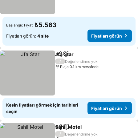
₺5.563
Başlangıç Fiyatı
Fiyatları görün:
4 site
Fiyatları görün
Jfa Star
Paylaş
Favorilerime ekle
/
Değerlendirme yok
Plaja 0.1 km mesafede
Kesin fiyatları görmek için tarihleri
Fiyatları görün
seçin
Sahil Motel
Paylaş
Favorilerime ekle
/
Değerlendirme yok