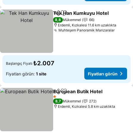
Tek Han Kumkuyu Hotel
Paylaş
Favorilerime ekle
8,8
Mükemmel
66
Erdemli, Kızkalesi 11.6 km uzaklıkta
Muhteşem Panoramik Manzaralar
₺2.007
Başlangıç Fiyatı
Fiyatları görün:
1 site
Fiyatları görün
European Butik Hotel
Paylaş
Favorilerime ekle
1 Yıldız
8,7
Mükemmel
272
Erdemli, Kızkalesi 5.8 km uzaklıkta