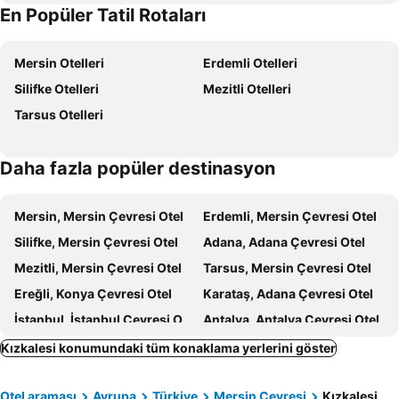
En Popüler Tatil Rotaları
Kumkuyu
Kızkalesi Plajı
Süzer Resort
Palmiye Suit Otel
Mersin Tren Garı
European Butik Hotel
Taflan Otel
Mersin Otelleri
Erdemli Otelleri
Palmiye Suit Otel
Athena Apart Residence
Silifke Otelleri
Mezitli Otelleri
Casalita Hotel
Denizkumu Hotel
Tarsus Otelleri
OTEL CAN
Holiday
ATLAS BUTİK OTEL
European Butik Hotel
Daha fazla popüler destinasyon
Queenaba Hotel & Beach
Süzer Resort Hotel
Peyda
Palmiye Otel 2Kızkalesi
Mersin, Mersin Çevresi Otel
Erdemli, Mersin Çevresi Otel
La Pigna Hotel&Spa
Minerva Hotel Kızkalesi
Silifke, Mersin Çevresi Otel
Adana, Adana Çevresi Otel
Palmiye Otel 2
Bir Umut
Mezitli, Mersin Çevresi Otel
Tarsus, Mersin Çevresi Otel
Hotel Seymen
has hotel
Ereğli, Konya Çevresi Otel
Karataş, Adana Çevresi Otel
Angle Saadet
Mette Otel
İstanbul, İstanbul Çevresi Otel
Antalya, Antalya Çevresi Otel
Alanya, Antalya Çevresi Otel
Kuşadası, Aydın Çevresi Otel
Kızkalesi konumundaki tüm konaklama yerlerini göster
Ayvalık, Balıkesir Çevresi Otel
Marmaris, Muğla Çevresi Otel
Otel araması
Avrupa
Türkiye
Mersin Çevresi
Kızkalesi
Bodrum, Muğla Çevresi Otel
Fethiye, Muğla Çevresi Otel