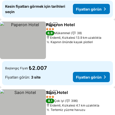
Kesin fiyatları görmek için tarihleri
Fiyatları görün
seçin
Paperon Hotel
Paylaş
Favorilerime ekle
3 Yıldız
8,9
Mükemmel
38
Erdemli, Kızkalesi 13.9 km uzaklıkta
Kapının önünde kayak pistleri
₺2.007
Başlangıç Fiyatı
Fiyatları görün:
3 site
Fiyatları görün
Saon Hotel
Paylaş
Favorilerime ekle
3 Yıldız
8,1
Çok iyi
396
Erdemli, Kızkalesi 4.1 km uzaklıkta
Tertemiz yüzme havuzu