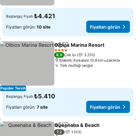
₺4.421
Başlangıç Fiyatı
Fiyatları görün:
10 site
Fiyatları görün
Olbios Marina Resort
Paylaş
Favorilerime ekle
4 Yıldız
8,0
Çok iyi
3.210
Erdemli, Kızkalesi 10.8 km uzaklıkta
Türk mutfağı sergisi
Popüler Tercih
₺5.410
Başlangıç Fiyatı
Fiyatları görün:
7 site
Fiyatları görün
Queenaba & Beach
Paylaş
Favorilerime ekle
7,2
1.103