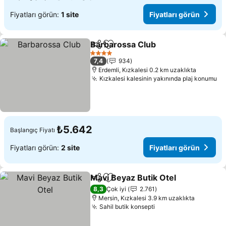
Fiyatları görün:
1 site
Fiyatları görün
Barbarossa Club
Paylaş
Favorilerime ekle
4 Yıldız
7,4
934
Erdemli, Kızkalesi 0.2 km uzaklıkta
Kızkalesi kalesinin yakınında plaj konumu
₺5.642
Başlangıç Fiyatı
Fiyatları görün:
2 site
Fiyatları görün
Mavi Beyaz Butik Otel
Paylaş
Favorilerime ekle
8,3
Çok iyi
2.761
Mersin, Kızkalesi 3.9 km uzaklıkta
Sahil butik konsepti