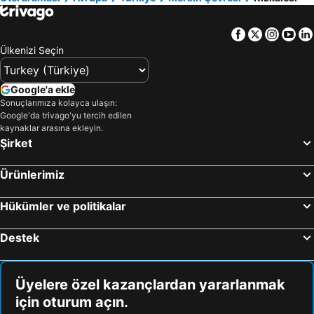
Ankara, Ankara Çevresi Otel
Facebook
Twitter
Insta
Yo
Ülkenizi Seçin
Google'a ekle
Sonuçlarımıza kolayca ulaşın:
Google'da trivago'yu tercih edilen
kaynaklar arasına ekleyin.
Şirket
Ürünlerimiz
Hükümler ve politikalar
Destek
Üyelere özel kazançlardan yararlanmak
için oturum açın.