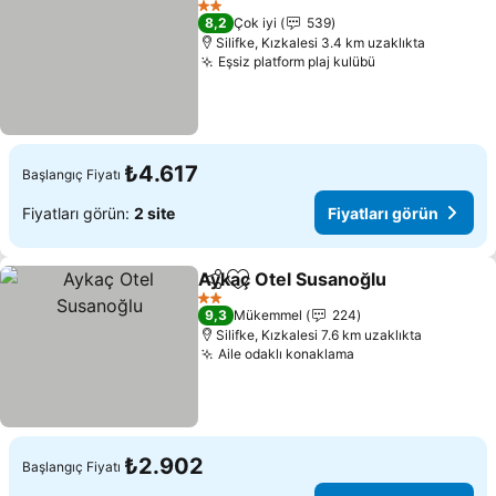
2 Yıldız
8,2
Çok iyi
539
Silifke, Kızkalesi 3.4 km uzaklıkta
Eşsiz platform plaj kulübü
₺4.617
Başlangıç Fiyatı
Fiyatları görün:
2 site
Fiyatları görün
Aykaç Otel Susanoğlu
Paylaş
Favorilerime ekle
2 Yıldız
9,3
Mükemmel
224
Silifke, Kızkalesi 7.6 km uzaklıkta
Aile odaklı konaklama
₺2.902
Başlangıç Fiyatı