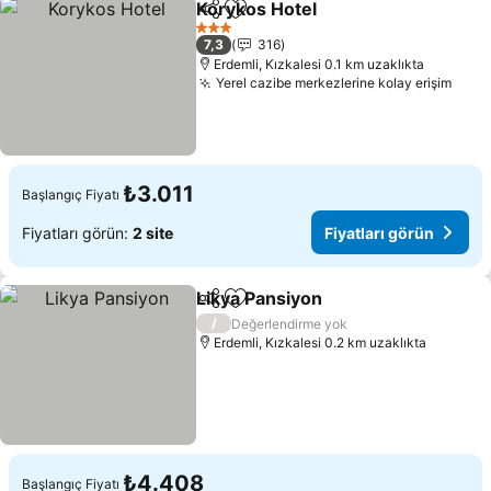
Korykos Hotel
Paylaş
Favorilerime ekle
3 Yıldız
7,3
316
Erdemli, Kızkalesi 0.1 km uzaklıkta
Yerel cazibe merkezlerine kolay erişim
₺3.011
Başlangıç Fiyatı
Fiyatları görün:
2 site
Fiyatları görün
Likya Pansiyon
Paylaş
Favorilerime ekle
/
Değerlendirme yok
Erdemli, Kızkalesi 0.2 km uzaklıkta
₺4.408
Başlangıç Fiyatı