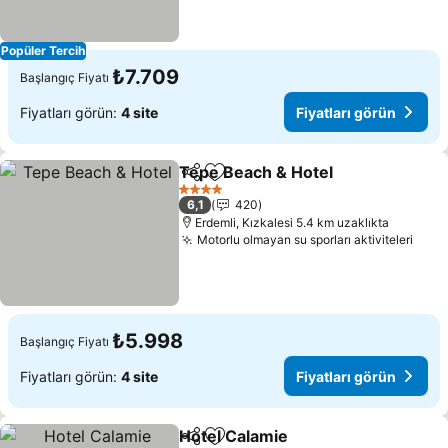
Popüler Tercih
₺7.709
Başlangıç Fiyatı
Fiyatları görün:
4 site
Fiyatları görün
Tepe Beach & Hotel
Paylaş
Favorilerime ekle
4 Yıldız
6,1
420
Erdemli, Kızkalesi 5.4 km uzaklıkta
Motorlu olmayan su sporları aktiviteleri
₺5.998
Başlangıç Fiyatı
Fiyatları görün:
4 site
Fiyatları görün
Hotel Calamie
Paylaş
Favorilerime ekle