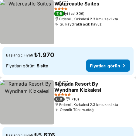
Watercastle Suites
Paylaş
Favorilerime ekle
4 Yıldız
7,6
İyi
306
Erdemli, Kızkalesi 2.3 km uzaklıkta
Su kaydıraklı açık havuz
₺1.970
Başlangıç Fiyatı
Fiyatları görün:
5 site
Fiyatları görün
Ramada Resort By
Paylaş
Favorilerime ekle
Wyndham Kizkalesi
5 Yıldız
6,9
710
Erdemli, Kızkalesi 2.3 km uzaklıkta
Otantik Türk mutfağı
₺5.676
Başlangıç Fiyatı