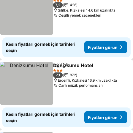
3 Yıldız
7,2
426
Silifke, Kızkalesi 14.6 km uzaklıkta
Çeşitli yemek seçenekleri
Kesin fiyatları görmek için tarihleri
Fiyatları görün
seçin
Denizkumu Hotel
Paylaş
Favorilerime ekle
3 Yıldız
7,1
872
Erdemli, Kızkalesi 16.9 km uzaklıkta
Canlı müzik performansları
Kesin fiyatları görmek için tarihleri
Fiyatları görün
seçin