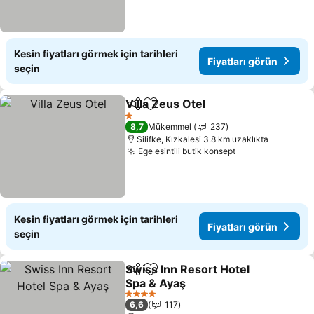
Kesin fiyatları görmek için tarihleri
Fiyatları görün
seçin
Villa Zeus Otel
Paylaş
Favorilerime ekle
1 Yıldız
8,7
Mükemmel
237
Silifke, Kızkalesi 3.8 km uzaklıkta
Ege esintili butik konsept
Kesin fiyatları görmek için tarihleri
Fiyatları görün
seçin
Swiss Inn Resort Hotel
Paylaş
Favorilerime ekle
Spa & Ayaş
4 Yıldız
6,6
117