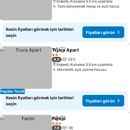
Erdemli, Kızkalesi 5.5 km uzaklıkta
Tesis bünyesinde masaj ve açık havuz
Kesin fiyatları görmek için tarihleri
Fiyatları görün
seçin
Truva Apart
Paylaş
Favorilerime ekle
2 Yıldız
6,0
531
Erdemli, Kızkalesi 5.6 km uzaklıkta
Mevsimlik açık yüzme havuzu
Popüler Tercih
Kesin fiyatları görmek için tarihleri
Fiyatları görün
seçin
Famin
Paylaş
Favorilerime ekle
3 Yıldız
7,0
18