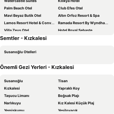
Watercastle Suites
Kilikya Hotel
Palm Beach Otel
Club Efes Otel
Mavi Beyaz Butik Otel
Altın Orfoz Resort & Spa
Lamos Resort Hotel & Convention Center
Ramada Resort By Wyndham Kizkalesi
Villa Zeus Otel
Hotel Royal Sebaste
Semtler - Kızkalesi
Palmila Butik Otel
Akdeniz Yaşam Otel
Korykos Hotel
Hotel Angel Beach
Susanoğlu Otelleri
Prestij Suit Kızkalesi
Admiral Hotel
Aykaç Otel Susanoğlu
Paperon Hotel
Önemli Gezi Yerleri - Kızkalesi
Altınkum Tatil köyü
Garden Asmin Otel
Barbarossa Club
Tepe Beach & Hotel
Susanoğlu
Tisan
Queenaba & Beach
Peri Hotel
Kızkalesi
Yapraklı Koy
Tek Han Kumkuyu Hotel
Hotel Yaka Inn
Taşucu Limanı
Boğsak Plajı
Rain Hotel
Hotel Angel Beach
Narlıkuyu
Kız Kalesi Küçük Plaj
Almir
Hotel Calamie
Yemişkumu
Yeşilovacık
Eylul Hotel
Saon Hotel