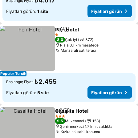
₺4.617
Başlangıç Fiyatı
Fiyatları görün:
1 site
Fiyatları görün
Peri Hotel
Paylaş
Favorilerime ekle
1 Yıldız
8,0
Çok iyi
372
Plaja 0.1 km mesafede
Manzaralı çatı terası
Popüler Tercih
₺2.455
Başlangıç Fiyatı
Fiyatları görün:
5 site
Fiyatları görün
Casalita Hotel
Paylaş
Favorilerime ekle
3 Yıldız
9,5
Mükemmel
153
Şehir merkezi 1.7 km uzaklıkta
Kızkalesi sahil konumu