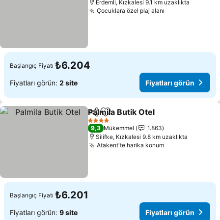
Erdemli, Kızkalesi 9.1 km uzaklıkta
Çocuklara özel plaj alanı
₺6.204
Başlangıç Fiyatı
Fiyatları görün:
2 site
Fiyatları görün
Palmila Butik Otel
Paylaş
Favorilerime ekle
4 Yıldız
9,3
Mükemmel
1.863
Silifke, Kızkalesi 9.8 km uzaklıkta
Atakent'te harika konum
₺6.201
Başlangıç Fiyatı
Fiyatları görün:
9 site
Fiyatları görün