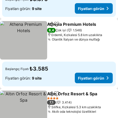
Fiyatları görün:
9 site
Fiyatları görün
Athena Premium Hotels
Paylaş
Favorilerime ekle
8,4
Çok iyi
1.546
Erdemli, Kızkalesi 5.8 km uzaklıkta
Otantik İtalyan ve dünya mutfağı
₺3.585
Başlangıç Fiyatı
Fiyatları görün:
9 site
Fiyatları görün
Altın Orfoz Resort & Spa
Paylaş
Favorilerime ekle
4 Yıldız
7,1
3.414
Silifke, Kızkalesi 5.3 km uzaklıkta
Akıllı oda teknolojisi özellikleri