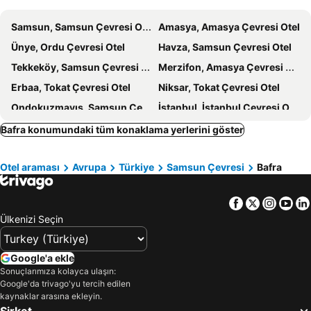
Samsun, Samsun Çevresi Otel
Amasya, Amasya Çevresi Otel
Ünye, Ordu Çevresi Otel
Havza, Samsun Çevresi Otel
Tekkeköy, Samsun Çevresi Otel
Merzifon, Amasya Çevresi Otel
Erbaa, Tokat Çevresi Otel
Niksar, Tokat Çevresi Otel
Ondokuzmayıs, Samsun Çevresi Otel
İstanbul, İstanbul Çevresi Otel
Antalya, Antalya Çevresi Otel
Alanya, Antalya Çevresi Otel
Bafra konumundaki tüm konaklama yerlerini göster
Kuşadası, Aydın Çevresi Otel
Ayvalık, Balıkesir Çevresi Otel
Otel araması
Avrupa
Türkiye
Samsun Çevresi
Bafra
Marmaris, Muğla Çevresi Otel
Bodrum, Muğla Çevresi Otel
Fethiye, Muğla Çevresi Otel
Ankara, Ankara Çevresi Otel
Facebook
Twitter
Insta
Yo
Ülkenizi Seçin
Google'a ekle
Sonuçlarımıza kolayca ulaşın:
Google'da trivago'yu tercih edilen
kaynaklar arasına ekleyin.
Şirket