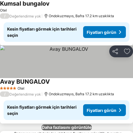
Kumsal bungalov
Otel
/
Ondokuzmayıs, Bafra 17.2 km uzaklıkta
Değerlendirme yok
Kesin fiyatları görmek için tarihleri
Fiyatları görün
seçin
Paylaş
Fa
Avay BUNGALOV
Otel
5 Yıldız
/
Ondokuzmayıs, Bafra 17.2 km uzaklıkta
Değerlendirme yok
Kesin fiyatları görmek için tarihleri
Fiyatları görün
seçin
Daha fazlasını görüntüle