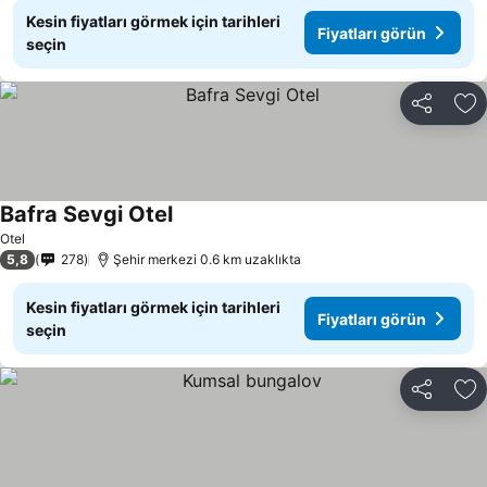
Kesin fiyatları görmek için tarihleri
Fiyatları görün
seçin
Paylaş
Fa
Bafra Sevgi Otel
Otel
5,8
278
Şehir merkezi 0.6 km uzaklıkta
Kesin fiyatları görmek için tarihleri
Fiyatları görün
seçin
Paylaş
Fa