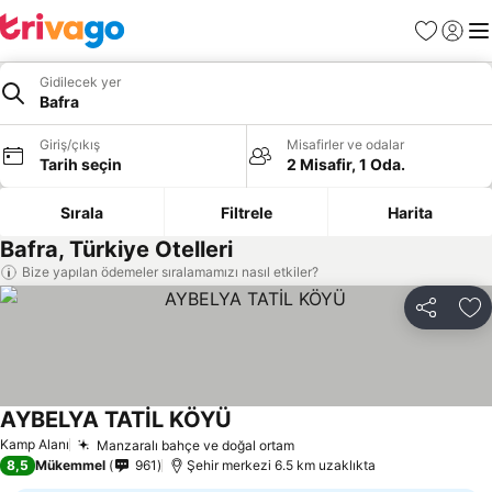
Favoriler
Giriş y
Me
Gidilecek yer
Bafra
Giriş/çıkış
Misafirler ve odalar
Tarih seçin
2 Misafir, 1 Oda.
Sırala
Filtrele
Harita
Bafra, Türkiye Otelleri
Bize yapılan ödemeler sıralamamızı nasıl etkiler?
Paylaş
Fa
AYBELYA TATİL KÖYÜ
Kamp Alanı
Manzaralı bahçe ve doğal ortam
8,5
Mükemmel
961
Şehir merkezi 6.5 km uzaklıkta