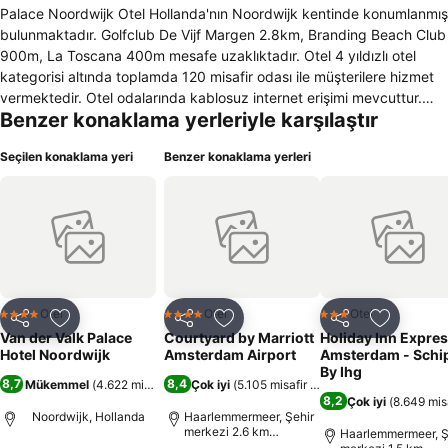
Palace Noordwijk Otel Hollanda'nın Noordwijk kentinde konumlanmış
bulunmaktadır. Golfclub De Vijf Margen 2.8km, Branding Beach Club
900m, La Toscana 400m mesafe uzaklıktadır. Otel 4 yıldızlı otel
kategorisi altında toplamda 120 misafir odası ile müşterilere hizmet
vermektedir. Otel odalarında kablosuz internet erişimi mevcuttur.
Benzer konaklama yerleriyle karşılaştır
Otel genel anlamda engelli vatandaşlara tam uyumluluk
göstermektedir. Otele evcil hayvaların sokulmasına izin
Seçilen konaklama yeri
Benzer konaklama yerleri
verilmektedir. Arabası olan müşteriler için park yeri hizmeti
verilmektedir, ayrıca arabası olmayan müşterilere araba kiralama
hizmeti sunulmaktadır. Otelde 24 saat açık resepsiyon servisi ve
bunun yanında oda servis hizmetide bulunmaktadır. Otel bünyesinde
kapalı yüzme havuzu, spa ve sağlık merkezi, buhar banyosu ve
masaj salonu gibi mekanlar mevcuttur. Müşterilere odaya kahvaltı
servisi, döviz alım satım servisi ve çamaşırhane servisi hizmetleri
verilmektedir. İş adamlarına özel iş merkezi bulunmaktadır. Odalarda
Otel
Otel
Otel
4 Yıldız
4 Yıldız
3 Yıldız
Paylaş
Favorilerime ekle
Paylaş
Favorilerime ekle
Paylaş
Favoriler
sigara içilmesi kesinlikle yasaktır. Odaların içerisinde minibar,
Van der Valk Palace
Courtyard by Marriott
Holiday Inn Expre
hanımlar için makyaj aynası, klima ve ısıtma sistemi, küvetli banyo ve
Hotel Noordwijk
Amsterdam Airport
Amsterdam - Schi
saç kurutma makinesi, uydu bağlantılı televizyon gibi hizmetler
By Ihg
8,7
8,4
Mükemmel
(
4.622 misafir puanı
Çok iyi
)
(
5.105 misafir puanı
)
bulunmaktadır.
8,2
Çok iyi
(
8.649 mis
Noordwijk, Hollanda
Haarlemmermeer, Şehir
merkezi 2.6 km
Haarlemmermeer, Ş
uzaklıkta