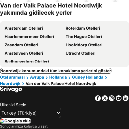
dostu
Van der Valk Palace Hotel Noordwijk
oteller
yakınında gidilecek yerler
Amsterdam Otelleri
Roterdam Otelleri
Haarlemmermeer Otelleri
The Hague Otelleri
Zaandam Otelleri
Hoofddorp Otelleri
Amstelveen Otelleri
Utrecht Otelleri
Badhoevedorp Otelleri
Noordwijk konumundaki tüm konaklama yerlerini göster
Otel araması
Avrupa
Hollanda
Güney Hollanda
Noordwijk
Van der Valk Palace Hotel Noordwijk
Facebook
Twitter
Insta
Yo
Ülkenizi Seçin
Google'a ekle
Sonuçlarımıza kolayca ulaşın: