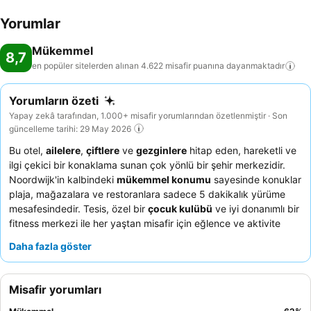
Yorumlar
Mükemmel
8,7
en popüler sitelerden alınan 4.622 misafir puanına
dayanmaktadır
Yorumların özeti
Yapay zekâ tarafından, 1.000+ misafir yorumlarından özetlenmiştir · Son
güncelleme tarihi: 29 May 2026
Bu otel,
ailelere
,
çiftlere
ve
gezginlere
hitap eden, hareketli ve
ilgi çekici bir konaklama sunan çok yönlü bir şehir merkezidir.
Noordwijk'in kalbindeki
mükemmel konumu
sayesinde konuklar
plaja, mağazalara ve restoranlara sadece 5 dakikalık yürüme
mesafesindedir. Tesis, özel bir
çocuk kulübü
ve iyi donanımlı bir
fitness merkezi ile her yaştan misafir için eğlence ve aktivite
imkanı sunmaktadır. Konuklar,
cana yakın ve yardımsever
Daha fazla göster
personeli
ve taze portakal suyu ve waffle içeren zengin
kahvaltı büfesini
sürekli olarak övmektedir. Gerçekten
rahatlatıcı bir deneyim için, güneş duşlu veya ayrı tuvaletli bir
Misafir yorumları
oda rezervasyonu yapmayı düşünebilirsiniz.