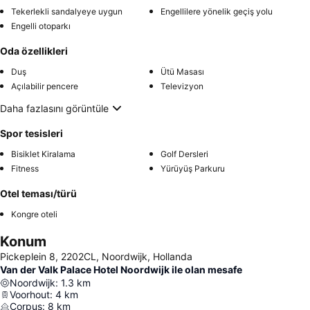
Tekerlekli sandalyeye uygun
Engellilere yönelik geçiş yolu
Engelli otoparkı
Oda özellikleri
Duş
Ütü Masası
Açılabilir pencere
Televizyon
Daha fazlasını görüntüle
Spor tesisleri
Bisiklet Kiralama
Golf Dersleri
Fitness
Yürüyüş Parkuru
Otel teması/türü
Kongre oteli
Konum
Pickeplein 8, 2202CL, Noordwijk, Hollanda
Van der Valk Palace Hotel Noordwijk ile olan mesafe
Noordwijk
:
1.3
km
Voorhout
:
4
km
Corpus
:
8
km