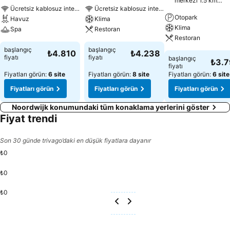
merkezi 1.5 km
uzaklıkta
Ücretsiz kablosuz internet
Ücretsiz kablosuz internet
Otopark
Havuz
Klima
Klima
Spa
Restoran
Restoran
başlangıç
başlangıç
₺4.810
₺4.238
fiyatı
fiyatı
başlangıç
₺3.
fiyatı
Fiyatları görün:
6 site
Fiyatları görün:
8 site
Fiyatları görün:
6 site
Fiyatları görün
Fiyatları görün
Fiyatları görün
Noordwijk konumundaki tüm konaklama yerlerini göster
Fiyat trendi
Son 30 günde trivago’daki en düşük fiyatlara dayanır
₺0
₺0
₺0