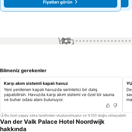
Fiyatları görün
Fiyatları görün
1 / 71
Bilmeniz gerekenler
Karşı akım sistemli kapalı havuz
YU
Yeni yenilenen kapalı havuzda serinletici bir dalış
De
yapabilirsin. Havuzda karşı akım sistemi ve özel bir sauna
sa
ve buhar odası alanı bulunuyor.
ma
Bu özet yapay zeka tarafından oluşturulmuştur ve %100 doğru olmayabilir.
Van der Valk Palace Hotel Noordwijk
hakkında