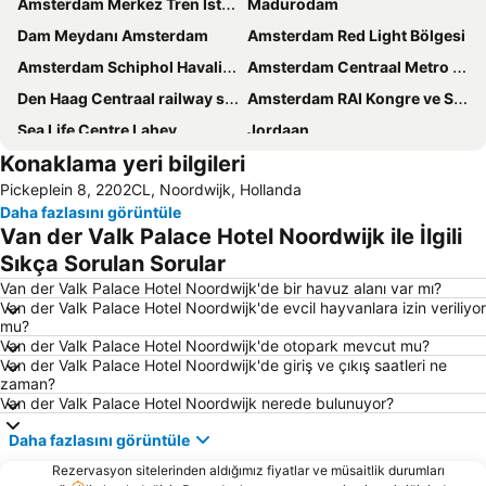
Amsterdam Merkez Tren İstasyonu
Madurodam
Dam Meydanı Amsterdam
Amsterdam Red Light Bölgesi
Amsterdam Schiphol Havalimanı
Amsterdam Centraal Metro Station
Den Haag Centraal railway station
Amsterdam RAI Kongre ve Sergi Merkezi
Sea Life Centre Lahey
Jordaan
Konaklama yeri bilgileri
Sloterdijk
Vondelpark
Pickeplein 8, 2202CL, Noordwijk, Hollanda
De Pijp
Noord
Daha fazlasını görüntüle
Rotterdam Merkez Tren İstasyonu
Ahoy Rotterdam
Van der Valk Palace Hotel Noordwijk ile İlgili
Amsterdam Kanal Gezisi
Binnenstad
Sıkça Sorulan Sorular
Amsterdam ArenA
Oud Zuid
Van der Valk Palace Hotel Noordwijk'de bir havuz alanı var mı?
Van der Valk Palace Hotel Noordwijk'de evcil hayvanlara izin veriliyor
Sloterdijk Metro Station
Amstel Metro Station
mu?
Van der Valk Palace Hotel Noordwijk'de otopark mevcut mu?
De Wallen
Van Gogh Museum
Van der Valk Palace Hotel Noordwijk'de giriş ve çıkış saatleri ne
Zaanse Schans
Zuid Metro Station
zaman?
Van der Valk Palace Hotel Noordwijk nerede bulunuyor?
Ziggo Dome
Utrecht Centraal Station
Daha fazlasını görüntüle
Oud-West
Rijksmuseum
Rezervasyon sitelerinden aldığımız fiyatlar ve müsaitlik durumları
Oost
Rotterdam The Hague Airport