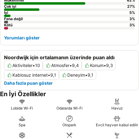
Mükemmel
62
%
Çok iyi
27
%
İyi
5
%
Fena değil
3
%
Kötü
3
%
Yorumları göster
Noordwijk için ortalamanın üzerinde puan aldı
Aktiviteler
•
10
Atmosfer
•
9,4
Konum
•
9,3
Kablosuz internet
•
9,1
Deneyim
•
9,1
Daha fazla puan göster
En İyi Özellikler
Lobide Wi-Fi
Odalarda Wi-Fi
Havuz
Spa
Otopark
Evcil hayvan kabul edilir