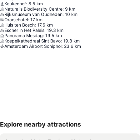
Keukenhof
:
8.5
km
Naturalis Biodiversity Centre
:
9
km
Rijksmuseum van Oudheden
:
10
km
Oranjehotel
:
17
km
Huis ten Bosch
:
17.6
km
Escher in Het Paleis
:
19.3
km
Panorama Mesdag
:
19.5
km
Koepelkathedraal Sint Bavo
:
19.8
km
Amsterdam Airport Schiphol
:
23.6
km
Explore nearby attractions
Haritayı genişlet