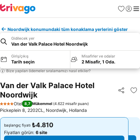
Favoriler
Giriş y
Me
Noordwijk konumundaki tüm konaklama yerlerini göster
Gidilecek yer
Van der Valk Palace Hotel Noordwijk
Giriş/çıkış
Misafirler ve odalar
Tarih seçin
2 Misafir, 1 Oda.
Bize yapılan ödemeler sıralamamızı nasıl etkiler?
Van der Valk Palace Hotel
Noordwijk
Paylaş
Fa
Otel
8,7
Mükemmel
(
4.622 misafir puanı
)
4 Yıldız
Pickeplein 8, 2202CL, Noordwijk, Hollanda
₺4.810
₺4.810
başlangıç fiyatı
başlangıç fiyatı
Fiyatları görün:
6 site
Fiyatları görün:
6 site