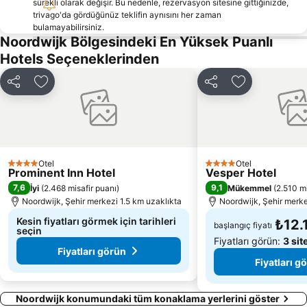
sürekli olarak değişir. Bu nedenle, rezervasyon sitesine gittiğinizde,
Rokin
Centrum
trivago'da gördüğünüz teklifin aynısını her zaman
bulamayabilirsiniz.
Leiden Meydanı
Müze Meydanı
Noordwijk Bölgesindeki En Yüksek Puanlı
Holland Casino - Amsterdam
Grachtengordel
Hotels Seçeneklerinden
Bijlmer ArenA Metro Station
Anne Frank Museum
Paylaş
Favorilerime ekle
Paylaş
Favorilerime 
Amsterdam Museum
Amsterdam Gay Pride
De Vlugtlaan Metro Station
Jaarbeurs Utrecht
Scheveningen Beach
RAI Metro Station
Amsterdam Çiçek pazarı
Erotic Museum
Otel
Otel
4 Yıldız
4 Yıldız
Prominent Inn Hotel
Vesper Hotel
Seks Müzesi
Oosterpark
7,6
9,1
İyi
(
2.468 misafir puanı
)
Mükemmel
(
2.510 mi
Noordwijk, Şehir merkezi 1.5 km uzaklıkta
Noordwijk, Şehir merke
Kesin fiyatları görmek için tarihleri
₺12.
başlangıç fiyatı
seçin
Fiyatları görün:
3 sit
Fiyatları görün
Fiyatları g
Noordwijk konumundaki tüm konaklama yerlerini göster